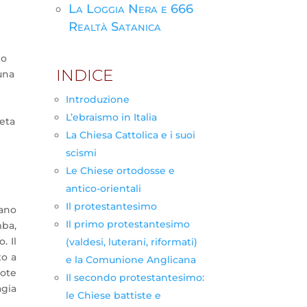
La Loggia Nera e 666
Realtà Satanica
 o
INDICE
una
Introduzione
L’ebraismo in Italia
neta
La Chiesa Cattolica e i suoi
scismi
Le Chiese ortodosse e
antico-orientali
Il protestantesimo
mano
Il primo protestantesimo
mba,
. Il
(valdesi, luterani, riformati)
to a
e la Comunione Anglicana
dote
Il secondo protestantesimo:
agia
le Chiese battiste e