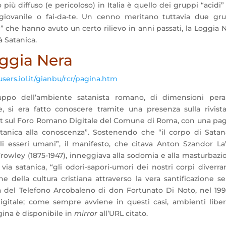
 più diffuso (e pericoloso) in Italia è quello dei gruppi “acidi”
giovanile o fai-da-te. Un cenno meritano tuttavia due gru
i” che hanno avuto un certo rilievo in anni passati, la Loggia 
à Satanica.
ggia Nera
users.iol.it/gianbu/rcr/pagina.htm
ppo dell’ambiente satanista romano, di dimensioni peral
e, si era fatto conoscere tramite una presenza sulla rivist
t sul Foro Romano Digitale del Comune di Roma, con una pa
atanica alla conoscenza”. Sostenendo che “il corpo di Sata
li esseri umani”, il manifesto, che citava Anton Szandor L
rowley (1875-1947), inneggiava alla sodomia e alla masturbazi
via satanica, “gli odori-sapori-umori dei nostri corpi diverr
e della cultura cristiana attraverso la vera santificazione s
 del Telefono Arcobaleno di don Fortunato Di Noto, nel 199
itale; come sempre avviene in questi casi, ambienti liber
gina è disponibile in
mirror
all’URL citato.