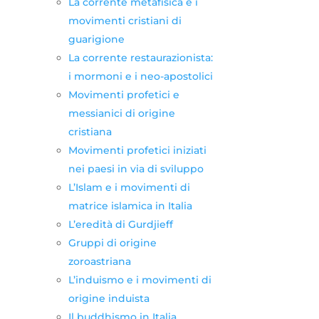
La corrente metafisica e i
movimenti cristiani di
guarigione
La corrente restaurazionista:
i mormoni e i neo-apostolici
Movimenti profetici e
messianici di origine
cristiana
Movimenti profetici iniziati
nei paesi in via di sviluppo
L’Islam e i movimenti di
matrice islamica in Italia
L’eredità di Gurdjieff
Gruppi di origine
zoroastriana
L’induismo e i movimenti di
origine induista
Il buddhismo in Italia