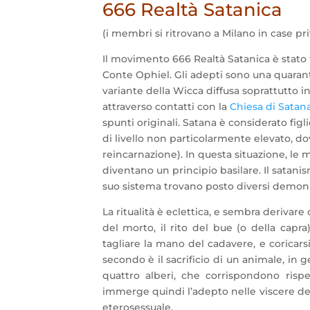
666 Realtà Satanica
(i membri si ritrovano a Milano in case pri
Il movimento 666 Realtà Satanica è stato
Conte Ophiel. Gli adepti sono una quarant
variante della Wicca diffusa soprattutto in
attraverso contatti con la
Chiesa di Satan
spunti originali. Satana è considerato figli
di livello non particolarmente elevato, d
reincarnazione). In questa situazione, le m
diventano un principio basilare. Il satan
suo sistema trovano posto diversi demoni
La ritualità è eclettica, e sembra derivare 
del morto, il rito del bue (o della capra)
tagliare la mano del cadavere, e coricar
secondo è il sacrificio di un animale, in 
quattro alberi, che corrispondono rispe
immerge quindi l’adepto nelle viscere dell
eterosessuale.