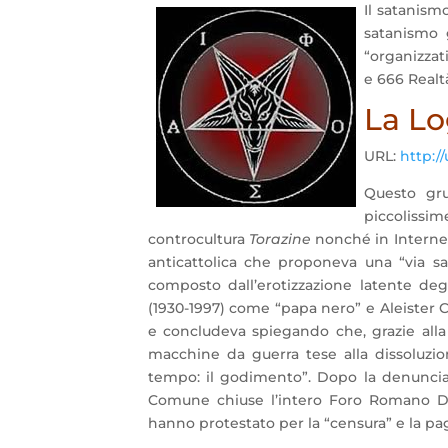
Il satanismo
satanismo 
“organizzat
e 666 Realt
La Lo
URL:
http://
Questo gru
piccolissim
controcultura
Torazine
nonché in Interne
anticattolica che proponeva una “via s
composto dall’erotizzazione latente deg
(1930-1997) come “papa nero” e Aleister C
e concludeva spiegando che, grazie alla 
macchine da guerra tese alla dissoluzion
tempo: il godimento”. Dopo la denuncia
Comune chiuse l’intero Foro Romano Dig
hanno protestato per la “censura” e la pa