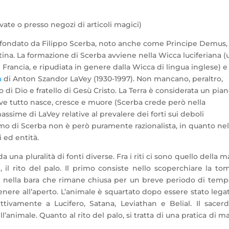
vate o presso negozi di articoli magici)
 fondato da Filippo Scerba, noto anche come Principe Demus,
ina. La formazione di Scerba avviene nella Wicca luciferiana (
 Francia, e ripudiata in genere dalla Wicca di lingua inglese) e
a
di Anton Szandor LaVey (1930-1997). Non mancano, peraltro,
o di Dio e fratello di Gesù Cristo. La Terra è considerata un pia
ove tutto nasce, cresce e muore (Scerba crede però nella
assime di LaVey relative al prevalere dei forti sui deboli
ismo di Scerba non è però puramente razionalista, in quanto nel
 ed entità.
da una pluralità di fonti diverse. Fra i riti ci sono quello della 
, il rito del palo. Il primo consiste nello scoperchiare la to
si nella bara che rimane chiusa per un breve periodo di tempo
genere all’aperto. L’animale è squartato dopo essere stato lega
ttivamente a Lucifero, Satana, Leviathan e Belial. Il sacer
’animale. Quanto al rito del palo, si tratta di una pratica di m