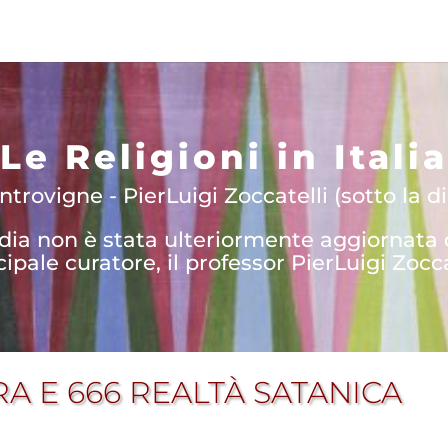
Le Religioni in Italia
trovigne - PierLuigi Zoccatelli (sotto la di
edia non è stata ulteriormente aggiornata
cipale curatore, il professor PierLuigi Zocca
A E 666 REALTÀ SATANICA