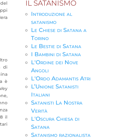
IL SATANISMO
 del
ppi
Introduzione al
Nera
satanismo
Le Chiese di Satana a
Torino
Le Bestie di Satana
I Bambini di Satana
tro
L'Ordine dei Nove
a di
Angoli
gina
L'Ordo Adamantis Atri
na è
L’Unione Satanisti
aVey
Italiani
one,
Satanisti La Nostra
anno
enza
Verità
8 il
L'Oscura Chiesa di
tari
Satana
Satanismo razionalista