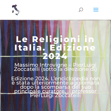
Le Religioni in
Italia. Edizione
2024
Massimo Introvigne – PierLuigi
Zoccatelli (sotto la direzione di)
Edizione 2024. L’enciclopedia non
è stata ulteriormente aggiornata
dopo la scomparsa del suo
principale curatore, il professor
PierLuigi Zoccatelli