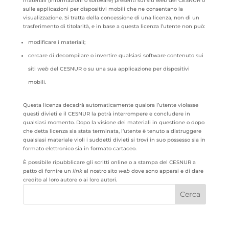
materiali (informazioni o software) presenti sui siti
web
del CESNUR o
sulle applicazioni per dispositivi mobili che ne consentano la
visualizzazione. Si tratta della concessione di una licenza, non di un
trasferimento di titolarità, e in base a questa licenza l’utente non può:
modificare i materiali;
cercare di decompilare o invertire qualsiasi software contenuto sui
siti
web
del CESNUR o su una sua applicazione per dispositivi
mobili.
Questa licenza decadrà automaticamente qualora l’utente violasse
questi divieti e il CESNUR la potrà interrompere e concludere in
qualsiasi momento. Dopo la visione dei materiali in questione o dopo
che detta licenza sia stata terminata, l’utente è tenuto a distruggere
qualsiasi materiale violi i suddetti divieti si trovi in suo possesso sia in
formato elettronico sia in formato cartaceo.
È possibile ripubblicare gli scritti online o a stampa del CESNUR a
patto di fornire un
link
al nostro sito
web
dove sono apparsi e di dare
credito al loro autore o ai loro autori.