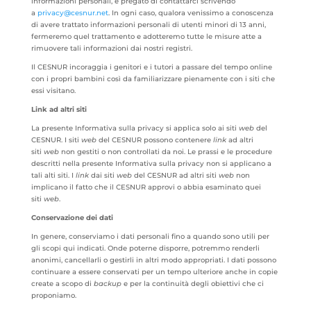
informazioni personali, è pregato di contattarci scrivendo
a
privacy@cesnur.net
. In ogni caso, qualora venissimo a conoscenza
di avere trattato informazioni personali di utenti minori di 13 anni,
fermeremo quel trattamento e adotteremo tutte le misure atte a
rimuovere tali informazioni dai nostri registri.
Il CESNUR incoraggia i genitori e i tutori a passare del tempo online
con i propri bambini così da familiarizzare pienamente con i siti che
essi visitano.
Link ad altri siti
La presente Informativa sulla privacy si applica solo ai siti
web
del
CESNUR. I siti
web
del CESNUR possono contenere
link
ad altri
siti
web
non gestiti o non controllati da noi. Le prassi e le procedure
descritti nella presente Informativa sulla privacy non si applicano a
tali alti siti. I
link
dai siti
web
del CESNUR ad altri siti
web
non
implicano il fatto che il CESNUR approvi o abbia esaminato quei
siti
web
.
Conservazione dei dati
In genere, conserviamo i dati personali fino a quando sono utili per
gli scopi qui indicati. Onde poterne disporre, potremmo renderli
anonimi, cancellarli o gestirli in altri modo appropriati. I dati possono
continuare a essere conservati per un tempo ulteriore anche in copie
create a scopo di
backup
e per la continuità degli obiettivi che ci
proponiamo.