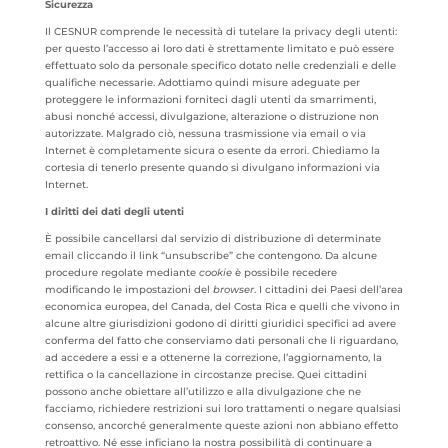
Sicurezza
Il CESNUR comprende le necessità di tutelare la privacy degli utenti:
per questo l’accesso ai loro dati è strettamente limitato e può essere
effettuato solo da personale specifico dotato nelle credenziali e delle
qualifiche necessarie. Adottiamo quindi misure adeguate per
proteggere le informazioni forniteci dagli utenti da smarrimenti,
abusi nonché accessi, divulgazione, alterazione o distruzione non
autorizzate. Malgrado ciò, nessuna trasmissione via email o via
Internet è completamente sicura o esente da errori. Chiediamo la
cortesia di tenerlo presente quando si divulgano informazioni via
Internet.
I diritti dei dati degli utenti
È possibile cancellarsi dal servizio di distribuzione di determinate
email cliccando il link “unsubscribe” che contengono. Da alcune
procedure regolate mediante
cookie
è possibile recedere
modificando le impostazioni del
browser
. I cittadini dei Paesi dell’area
economica europea, del Canada, del Costa Rica e quelli che vivono in
alcune altre giurisdizioni godono di diritti giuridici specifici ad avere
conferma del fatto che conserviamo dati personali che li riguardano,
ad accedere a essi e a ottenerne la correzione, l’aggiornamento, la
rettifica o la cancellazione in circostanze precise. Quei cittadini
possono anche obiettare all’utilizzo e alla divulgazione che ne
facciamo, richiedere restrizioni sui loro trattamenti o negare qualsiasi
consenso, ancorché generalmente queste azioni non abbiano effetto
retroattivo. Né esse inficiano la nostra possibilità di continuare a