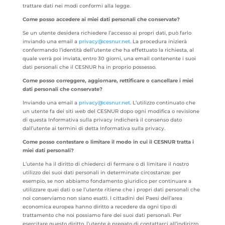
trattare dati nei modi conformi alla legge.
Come posso accedere ai miei dati personali che conservate?
Se un utente desidera richiedere l’accesso ai propri dati, può farlo
inviando una email a
privacy@cesnur.net
. La procedura inizierà
confermando l’identità dell’utente che ha effettuato la richiesta, al
quale verrà poi inviata, entro 30 giorni, una email contenente i suoi
dati personali che il CESNUR ha in proprio possesso.
Come posso correggere, aggiornare, rettificare o cancellare i miei
dati personali che conservate?
Inviando una email a
privacy@cesnur.net
. L’utilizzo continuato che
un utente fa dei siti
web
del CESNUR dopo ogni modifica o revisione
di questa Informativa sulla privacy indicherà il consenso dato
dall’utente ai termini di detta Informativa sulla privacy.
Come posso contestare o limitare il modo in cui il CESNUR tratta i
miei dati personali?
L’utente ha il diritto di chiederci di fermare o di limitare il nostro
utilizzo dei suoi dati personali in determinate circostanze: per
esempio, se non abbiamo fondamento giuridico per continuare a
utilizzare quei dati o se l’utente ritiene che i propri dati personali che
noi conserviamo non siano esatti. I cittadini dei Paesi dell’area
economica europea hanno diritto a recedere da ogni tipo di
trattamento che noi possiamo fare dei suoi dati personali. Per
esercitare questo diritto, l’utente è pregato di contattarci all’indirizzo