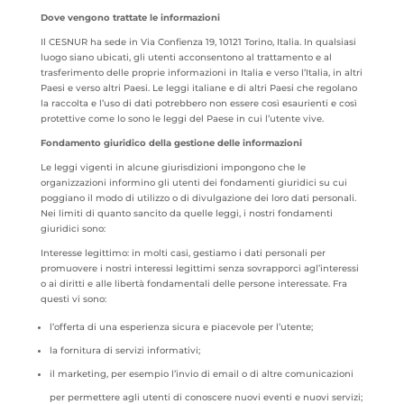
Dove vengono trattate le informazioni
Il CESNUR ha sede in Via Confienza 19, 10121 Torino, Italia. In qualsiasi
luogo siano ubicati, gli utenti acconsentono al trattamento e al
trasferimento delle proprie informazioni in Italia e verso l’Italia, in altri
Paesi e verso altri Paesi. Le leggi italiane e di altri Paesi che regolano
la raccolta e l’uso di dati potrebbero non essere così esaurienti e così
protettive come lo sono le leggi del Paese in cui l’utente vive.
Fondamento giuridico della gestione delle informazioni
Le leggi vigenti in alcune giurisdizioni impongono che le
organizzazioni informino gli utenti dei fondamenti giuridici su cui
poggiano il modo di utilizzo o di divulgazione dei loro dati personali.
Nei limiti di quanto sancito da quelle leggi, i nostri fondamenti
giuridici sono:
Interesse legittimo: in molti casi, gestiamo i dati personali per
promuovere i nostri interessi legittimi senza sovrapporci agl’interessi
o ai diritti e alle libertà fondamentali delle persone interessate. Fra
questi vi sono:
l’offerta di una esperienza sicura e piacevole per l’utente;
la fornitura di servizi informativi;
il marketing, per esempio l’invio di email o di altre comunicazioni
per permettere agli utenti di conoscere nuovi eventi e nuovi servizi;