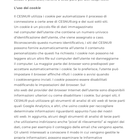
L’uso dei
cookie
Il CESNUR utilizza i
cookie
per automatizzare il processo di
connessione a certe aree di CESNUR.org e dei suoi sotti-siti.
Un
cookie
è un piccolo
file
di dati immagazzinato
nel
computer
dell’utente che contiene un numero univoco
d’identificazione dell’utente, che viene assegnato a caso.
Riconoscendo questo numero identificativo, i siti del CESNUR
possono fornire automaticamente all’utente il contenuto
personalizzato che questi ha richiesto. I
cookie
non possono né
leggere alcun altro
file
sul
computer
dell’utente né danneggiarne
il
computer
. La maggior parte dei
browser
sono predisposti per
accettare automaticamente i
cookie
. Se lo preferisce, l’utente può
impostare il
browser
affinché rifiuti i
cookie
o avvisi quando
i
cookie
vengono inviati. I
cookie
possono essere disabilitati
modificando le impostazioni del
browser
. Sul
sito
web
del
provider
del
browser
Internet dell’utente sono disponibili
informazioni ulteriori cu come disabilitare i
cookie
. Sui propri siti, il
CESNUR può utilizzare gli strumenti di analisi di siti
web
di terze parti
quali Google Analytics, e altri, che usino
cookie
per raccogliere
determinate informazioni riguardanti appunto l’uso dei nostri
siti
web
. In aggiunta, alcuni degli strumenti di analisi di terze parti
che utilizziamo indirizzano anche “
pixel
di rilevamento” ai registri dei
dati, come per esempio il conteggio delle email che vengono aperte.
Gli utenti interessati a conoscere il modo in cui vengono gestite le
proprie informazioni, possono esaminare le Informative