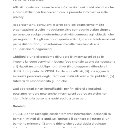
Affiliati: possiamo trasmettere le informazioni dei nostri utenti anche
a nostri affiliati per fini coerenti con la presente Informativa sulla
privacy.
Rappresentanti, consulenti e terze parti collegate: come molte
organizzazioni, a volte ingaggiamo altre compagnie o altre singole
persone per svolgere determinate attività connesse agli obiettivi che
perseguiamo. Tra gli esempi di queste attività, vi sono le informazioni
per le distribuzioni, il mantenimento delle banche dati e la
liquidazione di pagamenti.
Obblighi giuridici: possiamo divulgare le informazioni se ce lo
impone la legge convinti in buona fede che tale azione sia necessaria
a (i) rispettare un obbligo normativo, (ii) proteggere e difendere i
diritti di proprietà del CESNUR o dei suoi affiliati, (iii) proteggere la
sicurezza personale degli utenti dei nostri siti
web
o del pubblico, (iv)
tutelarsi da responsabilità giuridiche.
Dati aggregati o non-identificabili: per fini diversi e legittimi,
possiamo rendere note anche informazioni aggregate o che non
identifichino la persona a nostri soci o a terze parti.
Bambini
Il CESNUR non raccoglie coscientemente informazioni personali su
bambini minori di 13 anni. Se l’utente è il genitore o il tutore di un
bambino minore di 13 anni e ritiene che questi abbia divulgato