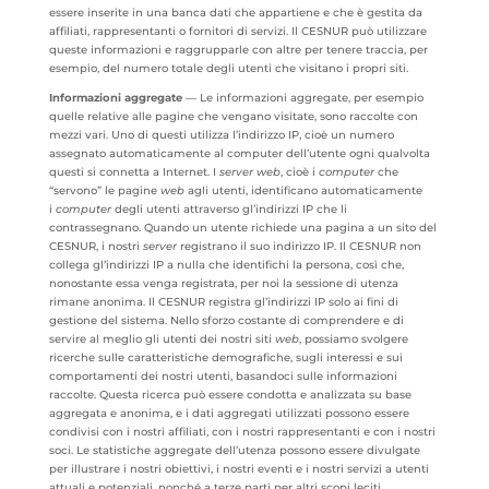
essere inserite in una banca dati che appartiene e che è gestita da
affiliati, rappresentanti o fornitori di servizi. Il CESNUR può utilizzare
queste informazioni e raggrupparle con altre per tenere traccia, per
esempio, del numero totale degli utenti che visitano i propri siti.
Informazioni aggregate
— Le informazioni aggregate, per esempio
quelle relative alle pagine che vengano visitate, sono raccolte con
mezzi vari. Uno di questi utilizza l’indirizzo IP, cioè un numero
assegnato automaticamente al computer dell’utente ogni qualvolta
questi si connetta a Internet. I
server web
, cioè i
computer
che
“servono” le pagine
web
agli utenti, identificano automaticamente
i
computer
degli utenti attraverso gl’indirizzi IP che li
contrassegnano. Quando un utente richiede una pagina a un sito del
CESNUR, i nostri
server
registrano il suo indirizzo IP. Il CESNUR non
collega gl’indirizzi IP a nulla che identifichi la persona, così che,
nonostante essa venga registrata, per noi la sessione di utenza
rimane anonima. Il CESNUR registra gl’indirizzi IP solo ai fini di
gestione del sistema. Nello sforzo costante di comprendere e di
servire al meglio gli utenti dei nostri siti
web
, possiamo svolgere
ricerche sulle caratteristiche demografiche, sugli interessi e sui
comportamenti dei nostri utenti, basandoci sulle informazioni
raccolte. Questa ricerca può essere condotta e analizzata su base
aggregata e anonima, e i dati aggregati utilizzati possono essere
condivisi con i nostri affiliati, con i nostri rappresentanti e con i nostri
soci. Le statistiche aggregate dell’utenza possono essere divulgate
per illustrare i nostri obiettivi, i nostri eventi e i nostri servizi a utenti
attuali e potenziali, nonché a terze parti per altri scopi leciti.