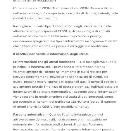
Effettiva dal 25 maggio 2018
L’interazione con il CESNUR attraverso il sito CESNUR.com e altri siti
dell’associazione, può comportare la raccolta di dati degli utenti, nelle
modalità descritte di seguito.
Raccogliere un certo tipo d’informazioni degli utenti rientra nelle
attività del sito principale del CESNUR, di cesnur.org e di altri siti
dell’associazione. Siccome riteniamo importante la privacy,
desideriamo spiegare quale tipo d’informazioni raccogliamo, l’utilizzo
che ne facciamo e come sia possibile correggerle o modificarle.
Il CESNUR non vende le informazioni degli utenti.
Le informazioni che gli utenti forniscono
— Noi raccogliamo due tipi
principali d’informazioni. Il primo sono le informazioni fornite
volontariamente dall’utente nel momento in cui si registra per
ricevere aggiornamenti, newsletter e segnalazioni di eventi. Tra
questi, possono esservi anche dati personali quali il nome, il codice di
avviamento postale, l’indirizzo di posta elettronica, l’indirizzo postale e
informazioni di carattere demografico. Il secondo tipo di informazioni
viene raccolto in modo anonimo e si tratta di dati aggregati, come
per esempio gli schemi del traffico su CESNUR.org (tra cui il numero
di utenti che visita CESNUR.org quotidianamente).
Raccolta automatica
— Quando l’utente interagisce con noi
attraverso uno dei nostri siti, noi riceviamo e immagazziniamo
determinate informazioni sugli schemi di utilizzo. Possiamo
immagazzinare queste informazioni e queste informazioni possono