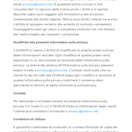
email
privacy@cesnur.net
. È possibile anche cliccare il link
“unsubscribe” in ognuna delle nostre email. I diritti e le opzioni
descritte sopra sono soggetti alle limitazioni e alle eccezioni
contemplate dal diritto vigente. Oltre a quei diritti, l’utente ha anche
il diritto di sporgere reclamo alle autorità di controllo competenti.
Incoraggiamo però gli utenti a contattare anzitutto noi, che faremo
del nostro meglio per risolvere i contenziosi.
Modifiche alla presente Informativa sulla privacy
Il CESNUR si riserva il diritto di modificare la propria prassi sull’uso
delle informazioni raccolte. Ogni modifica di questa prassi verrà
esplicitata in un documento di revisione della Informativa sulla
privacy. Le domande relative all’Informativa sulla privacy possono
essere inviate a
privacy@cesnur.net
. L’utilizzo continuato che un
utente fa dei siti
web
del CESNUR dopo ogni modifica o revisione di
questa Informativa sulla privacy indicherà il consenso dato
dall’utente ai termini di detta Informativa sulla privacy.
Contatti
Per domande o richieste inerenti la presente Informativa sulla
privacy o il modo in cui il CESNUR tratta le informazioni degli utenti,
l’utente può contattarci scrivendo a
privacy@cesnur.net
.
Condizioni di utilizzo
È garantito il permesso di scaricare un numero illimitato di copie dei