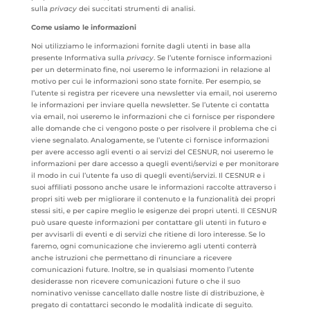
sulla
privacy
dei succitati strumenti di analisi.
Come usiamo le informazioni
Noi utilizziamo le informazioni fornite dagli utenti in base alla
presente Informativa sulla
privacy
. Se l’utente fornisce informazioni
per un determinato fine, noi useremo le informazioni in relazione al
motivo per cui le informazioni sono state fornite. Per esempio, se
l’utente si registra per ricevere una newsletter via email, noi useremo
le informazioni per inviare quella newsletter. Se l’utente ci contatta
via email, noi useremo le informazioni che ci fornisce per rispondere
alle domande che ci vengono poste o per risolvere il problema che ci
viene segnalato. Analogamente, se l’utente ci fornisce informazioni
per avere accesso agli eventi o ai servizi del CESNUR, noi useremo le
informazioni per dare accesso a quegli eventi/servizi e per monitorare
il modo in cui l’utente fa uso di quegli eventi/servizi. Il CESNUR e i
suoi affiliati possono anche usare le informazioni raccolte attraverso i
propri siti web per migliorare il contenuto e la funzionalità dei propri
stessi siti, e per capire meglio le esigenze dei propri utenti. Il CESNUR
può usare queste informazioni per contattare gli utenti in futuro e
per avvisarli di eventi e di servizi che ritiene di loro interesse. Se lo
faremo, ogni comunicazione che invieremo agli utenti conterrà
anche istruzioni che permettano di rinunciare a ricevere
comunicazioni future. Inoltre, se in qualsiasi momento l’utente
desiderasse non ricevere comunicazioni future o che il suo
nominativo venisse cancellato dalle nostre liste di distribuzione, è
pregato di contattarci secondo le modalità indicate di seguito.