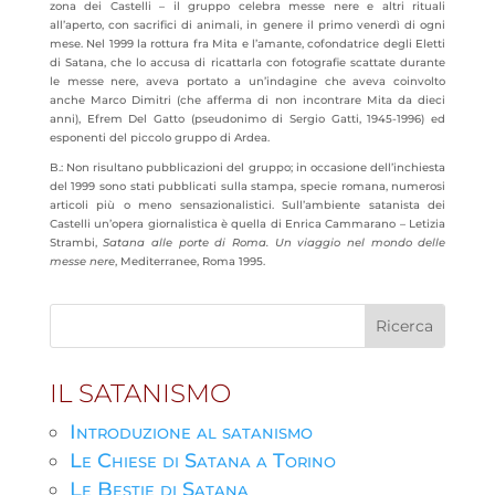
zona dei Castelli – il gruppo celebra messe nere e altri rituali
all’aperto, con sacrifici di animali, in genere il primo venerdì di ogni
mese. Nel 1999 la rottura fra Mita e l’amante, cofondatrice degli Eletti
di Satana, che lo accusa di ricattarla con fotografie scattate durante
le messe nere, aveva portato a un’indagine che aveva coinvolto
anche Marco Dimitri (che afferma di non incontrare Mita da dieci
anni), Efrem Del Gatto (pseudonimo di Sergio Gatti, 1945-1996) ed
esponenti del piccolo gruppo di Ardea.
B.: Non risultano pubblicazioni del gruppo; in occasione dell’inchiesta
del 1999 sono stati pubblicati sulla stampa, specie romana, numerosi
articoli più o meno sensazionalistici. Sull’ambiente satanista dei
Castelli un’opera giornalistica è quella di Enrica Cammarano – Letizia
Strambi,
Satana alle porte di Roma. Un viaggio nel mondo delle
messe nere
, Mediterranee, Roma 1995.
IL SATANISMO
Introduzione al satanismo
Le Chiese di Satana a Torino
Le Bestie di Satana