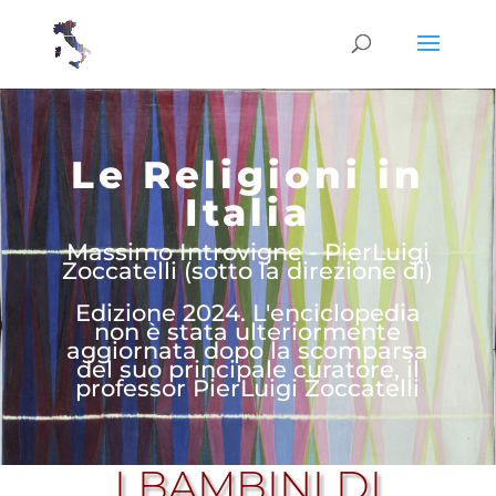
Le Religioni in
Italia
Massimo Introvigne - PierLuigi
Zoccatelli (sotto la direzione di)
Edizione 2024. L'enciclopedia
non è stata ulteriormente
aggiornata dopo la scomparsa
del suo principale curatore, il
professor PierLuigi Zoccatelli
I BAMBINI DI