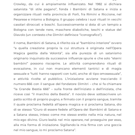
Crowley, da cui è ampiamente influenzato. Nel 1982 si dichiara
satanista “di stile pagano”, fonda i Bambini di Satana e inizia a
organizzare rituali nella provincia di Forlì, fra Rimini e Riccione, nel
Pesarese e intorno a Bologna. Il gruppo celebra i suoi rituali in vecchi
casolari diroccati e boschi. Successivamente si dota di un tempio a
Bologna con tende nere, maschere diaboliche, teschi e statue del
Diavolo (un contesto che Dimitri definisce “iconografico”).
Il nome, Bambini di Satana, è riferito sia al “bambino interiore” ovvero
“a quella creazione propria la cui struttura è originata nell’Opera
Magica gestita dalla Volontà”, sia alla purezza di un satanismo
originario inquinato da successive influenze spurie e che solo “eterni
bambini” possono riscoprire. Le attività comprendono rituali di
evocazione, in cui non mancano elementi tantrici e di magia
sessuale e “tutti hanno rapporti con tutti, anche di tipo omosessuale”,
e attività rivolte al pubblico. L’iniziazione avviene tracciando il
numero 666 con il sangue del fondatore Dimitri – che si fa chiamare
“la Grande Bestia 666” – sulla fronte dell’iniziato o dell’iniziata, che
riceve così “il marchio della Bestia”. Il novizio deve sottoscrivere un
patto scritto di proprio pugno, e firmato con il proprio sangue, tramite
il quale proclama fedeltà all’opera magica e si proclama Satana, dio
di se stesso: “Giuro di essere fedele all’Opera dei Bambini di Satana e
a Satana stesso, inteso come me stesso eretto nella mia natura, nel
mio ego divino. Giuro lealtà nel mio operare, nel proseguire per esso,
alla mia forma di iniziazione. Sigillando la mia firma con una goccia
nel mio sangue, io mi proclamo Satana”.