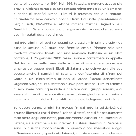
cento e i duecento nel 1994. Nel 1996, tuttavia, emergono accuse più
gravi di violenza carnale su una ragazza minorenne e su un bambino,
e anche di sacrifici umani. Dimitri è arrestato con due seguaci;
nell’inchiesta sono coinvolti anche Efrem Del Gatto (pseudonimo di
Sergio Gatti, 1945-1996) e l’attrice romana Cristina Bagnolini, e i
Bambini di Satana conoscono una grave crisi. La custodia cautelare
degli imputati dura tredici mesi.
Nel 1997 Dimitri e i suoi compagni sono assolti – in primo grado – da
tutte le accuse più gravi con formula ampia (rimane solo una
modesta evasione fiscale per una mancata bollatura di un libro
contabile). Il 26 gennaio 2000 l’assoluzione è confermata in appello.
Nel frattempo, sulla base delle accuse di una quarantenne, ex-
amante del
leader
degli Eletti di Satana che coinvolge nelle sue
accuse anche i Bambini di Satana, la Confraternita di Efrem Del
Gatto e un piccolissimo gruppo di Ardea (Roma) denominato
Orgasmo Nero, nel 1999 scattano nuove perquisizioni. Dimitri afferma
di non avere comunque nulla a che fare con i gruppi romani, e di
essere vittima di una autentica persecuzione giudiziaria orchestrata
da ambienti cattolici e dal pubblico ministero bolognese Lucia Musti.
Su questo punto, Dimitri ha trovato fin dal 1997 la solidarietà del
gruppo libertario che si firma “Luther Blissett”, che si è ripetutamente
fatto beffe degli accusatori, particolarmente cattolici, dei Bambini di
Satana, sia a stampa sia su Internet. Gli stessi Bambini di Satana si
sono in qualche modo inseriti in questo gioco mediatico e oggi
diffondono spesso, specie via Internet, notizie e commenti che non