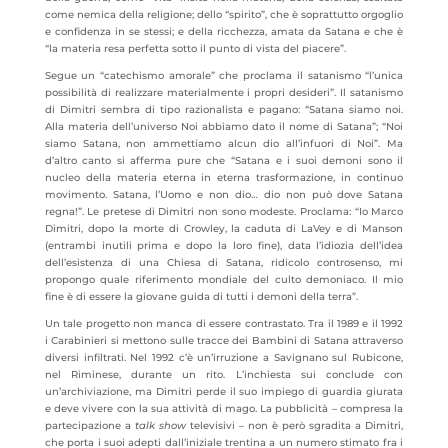
come nemica della religione; dello “spirito”, che è soprattutto orgoglio
e confidenza in se stessi; e della ricchezza, amata da Satana e che è
“la materia resa perfetta sotto il punto di vista del piacere”.
Segue un “catechismo amorale” che proclama il satanismo “l’unica
possibilità di realizzare materialmente i propri desideri”. Il satanismo
di Dimitri sembra di tipo razionalista e pagano: “Satana siamo noi.
Alla materia dell’universo Noi abbiamo dato il nome di Satana”; “Noi
siamo Satana, non ammettiamo alcun dio all’infuori di Noi”. Ma
d’altro canto si afferma pure che “Satana e i suoi demoni sono il
nucleo della materia eterna in eterna trasformazione, in continuo
movimento. Satana, l’Uomo e non dio… dio non può dove Satana
regna!”. Le pretese di Dimitri non sono modeste. Proclama: “Io Marco
Dimitri, dopo la morte di Crowley, la caduta di LaVey e di Manson
(entrambi inutili prima e dopo la loro fine), data l’idiozia dell’idea
dell’esistenza di una Chiesa di Satana, ridicolo controsenso, mi
propongo quale riferimento mondiale del culto demoniaco. Il mio
fine è di essere la giovane guida di tutti i demoni della terra”.
Un tale progetto non manca di essere contrastato. Tra il 1989 e il 1992
i Carabinieri si mettono sulle tracce dei Bambini di Satana attraverso
diversi infiltrati. Nel 1992 c’è un’irruzione a Savignano sul Rubicone,
nel Riminese, durante un rito. L’inchiesta sui conclude con
un’archiviazione, ma Dimitri perde il suo impiego di guardia giurata
e deve vivere con la sua attività di mago. La pubblicità – compresa la
partecipazione a
talk show
televisivi – non è però sgradita a Dimitri,
che porta i suoi adepti dall’iniziale trentina a un numero stimato fra i