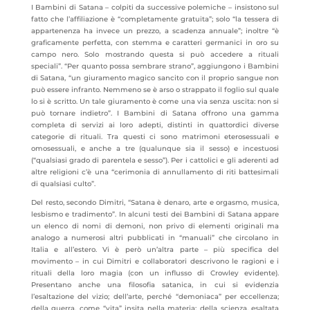
I Bambini di Satana – colpiti da successive polemiche – insistono sul
fatto che l’affiliazione è “completamente gratuita”; solo “la tessera di
appartenenza ha invece un prezzo, a scadenza annuale”; inoltre “è
graficamente perfetta, con stemma e caratteri germanici in oro su
campo nero. Solo mostrando questa si può accedere a rituali
speciali”. “Per quanto possa sembrare strano”, aggiungono i Bambini
di Satana, “un giuramento magico sancito con il proprio sangue non
può essere infranto. Nemmeno se è arso o strappato il foglio sul quale
lo si è scritto. Un tale giuramento è come una via senza uscita: non si
può tornare indietro”. I Bambini di Satana offrono una gamma
completa di servizi ai loro adepti, distinti in quattordici diverse
categorie di rituali. Tra questi ci sono matrimoni eterosessuali e
omosessuali, e anche a tre (qualunque sia il sesso) e incestuosi
(“qualsiasi grado di parentela e sesso”). Per i cattolici e gli aderenti ad
altre religioni c’è una “cerimonia di annullamento di riti battesimali
di qualsiasi culto”.
Del resto, secondo Dimitri, “Satana è denaro, arte e orgasmo, musica,
lesbismo e tradimento”. In alcuni testi dei Bambini di Satana appare
un elenco di nomi di demoni, non privo di elementi originali ma
analogo a numerosi altri pubblicati in “manuali” che circolano in
Italia e all’estero. Vi è però un’altra parte – più specifica del
movimento – in cui Dimitri e collaboratori descrivono le ragioni e i
rituali della loro magia (con un influsso di Crowley evidente).
Presentano anche una filosofia satanica, in cui si evidenzia
l’esaltazione del vizio; dell’arte, perché “demoniaca” per eccellenza;
della guerra, come “vita” insita nella materia; della scienza, esaltata