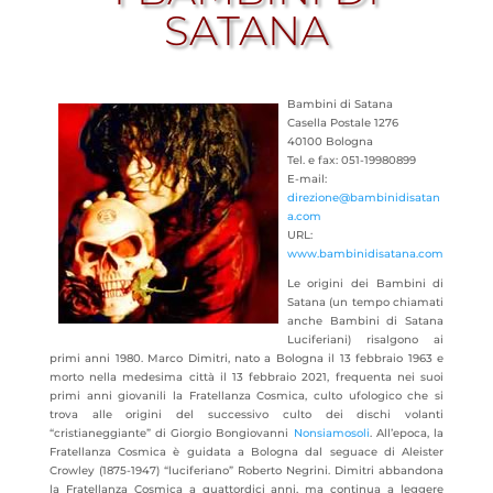
SATANA
Bambini di Satana
Casella Postale 1276
40100 Bologna
Tel. e fax: 051-19980899
E-mail:
direzione@bambinidisatan
a.com
URL:
www.bambinidisatana.com
Le origini dei Bambini di
Satana (un tempo chiamati
anche Bambini di Satana
Luciferiani) risalgono ai
primi anni 1980. Marco Dimitri, nato a Bologna il 13 febbraio 1963 e
morto nella medesima città il 13 febbraio 2021, frequenta nei suoi
primi anni giovanili
la Fratellanza Cosmica, culto ufologico che si
trova alle origini del successivo culto dei dischi volanti
“cristianeggiante” di Giorgio Bongiovanni
Nonsiamosoli
. All’epoca, la
Fratellanza Cosmica è guidata a Bologna dal seguace di Aleister
Crowley (1875-1947) “luciferiano” Roberto Negrini. Dimitri abbandona
la Fratellanza Cosmica a quattordici anni, ma continua a leggere