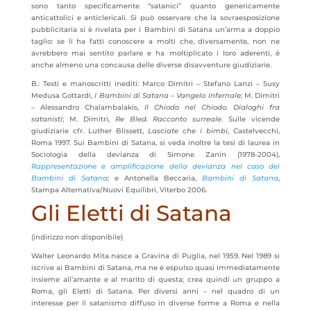
sono tanto specificamente “satanici” quanto genericamente
anticattolici e anticlericali. Si può osservare che la sovraesposizione
pubblicitaria si è rivelata per i Bambini di Satana un’arma a doppio
taglio: se li ha fatti conoscere a molti che, diversamente, non ne
avrebbero mai sentito parlare e ha moltiplicato i loro aderenti, è
anche almeno una concausa delle diverse disavventure giudiziarie.
B.: Testi e manoscritti inediti: Marco Dimitri – Stefano Lanzi – Susy
Medusa Gottardi,
I Bambini di Satana – Vangelo Infernale
; M. Dimitri
– Alessandro Chalambalakis,
Il Chiodo nel Chiodo. Dialoghi fra
satanisti
; M. Dimitri,
Re Bled. Racconto surreale
. Sulle vicende
giudiziarie cfr. Luther Blissett,
Lasciate che i bimbi
, Castelvecchi,
Roma 1997. Sui Bambini di Satana, si veda inoltre la tesi di laurea in
Sociologia della devianza di Simone Zanin (1978-2004),
Rappresentazione e amplificazione della devianza nel caso dei
Bambini di Satana
; e Antonella Beccaria,
Bambini di Satana
,
Stampa Alternativa/Nuovi Equilibri, Viterbo 2006.
Gli Eletti di Satana
(indirizzo non disponibile)
Walter Leonardo Mita nasce a Gravina di Puglia, nel 1959. Nel 1989 si
iscrive ai Bambini di Satana, ma ne è espulso quasi immediatamente
insieme all’amante e al marito di questa; crea quindi un gruppo a
Roma, gli Eletti di Satana. Per diversi anni – nel quadro di un
interesse per il satanismo diffuso in diverse forme a Roma e nella