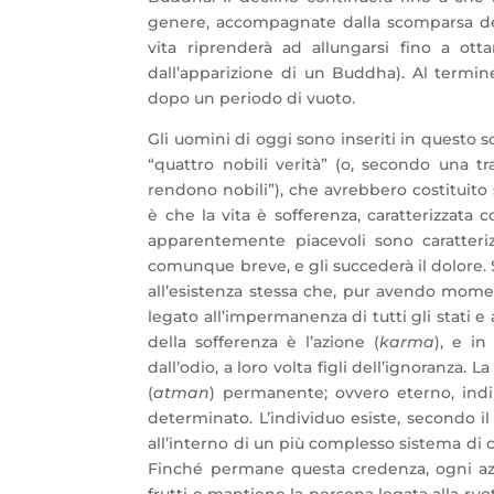
genere, accompagnate dalla scomparsa dell
vita riprenderà ad allungarsi fino a otta
dall’apparizione di un Buddha). Al termine 
dopo un periodo di vuoto.
Gli uomini di oggi sono inseriti in quest
“quattro nobili verità” (o, secondo una tr
rendono nobili”), che avrebbero costituit
è che la vita è sofferenza, caratterizzata 
apparentemente piacevoli sono caratter
comunque breve, e gli succederà il dolore. 
all’esistenza stessa che, pur avendo momen
legato all’impermanenza di tutti gli stati e
della sofferenza è l’azione (
karma
), e in
dall’odio, a loro volta figli dell’ignoranza.
(
atman
) permanente; ovvero eterno, ind
determinato. L’individuo esiste, secondo 
all’interno di un più complesso sistema di c
Finché permane questa credenza, ogni a
frutti e mantiene la persona legata alla ruot