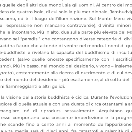
a quelle degli altri due mondi, sia gli uomini. Al centro del 
dato da quattro isole, di cui solo la più meridionale, Jambudvi
sciamo, ed è il luogo dell’illuminazione. Sul Monte Meru vi
 l’espressione non mancano controversie), divinità minori
e le incontrano. Più in alto, due sulla parte più elevata del 
trovano sei “paradisi” che contengono diverse categorie di divi
il Buddha futuro che attende di venire nel mondo. I nomi di q
pre-buddhiste e rivelano la capacità del buddhismo di incultu
cedenti (salvo quelle onorate specificamente con il sacrific
smo). Più in basso, nel mondo del desiderio, vivono – insieme
(
preta
), costantemente alla ricerca di nutrimento e di cui d
o del mondo del desiderio – più esattamente, al di sotto dell’
ni fiammeggianti e altri gelidi.
a visione della storia buddhista è ciclica. Durante l’evoluzion
re di quella attuale e con una durata di circa ottantamila an
ngiare, né di riprodursi sessualmente. Acquistano qu
 ma esse comportano una crescente imperfezione e la progres
 che scende fino a cento anni al momento dell’apparizione
a vita media sarà di dieci anni, fra catastrofi e calamità di