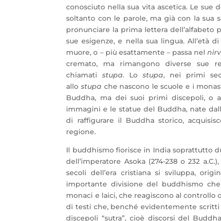
conosciuto nella sua vita ascetica. Le sue
soltanto con le parole, ma già con la sua s
pronunciare la prima lettera dell’alfabeto 
sue esigenze, e nella sua lingua. All’età 
muore, o – più esattamente – passa nel
nir
cremato, ma rimangono diverse sue rel
chiamati
stupa.
Lo
stupa
, nei primi se
allo
stupa
che nascono le scuole e i monast
Buddha, ma dei suoi primi discepoli, o 
immagini e le statue del Buddha, nate dall’i
di raffigurare il Buddha storico, acquis
regione.
Il buddhismo fiorisce in India soprattutto du
dell’imperatore Asoka (274-238 o 232 a.C.)
secoli dell’era cristiana si sviluppa, o
importante divisione del buddhismo che
monaci e laici, che reagiscono al controllo
di testi che, benché evidentemente scritti 
discepoli “sutra”, cioè discorsi del Buddh