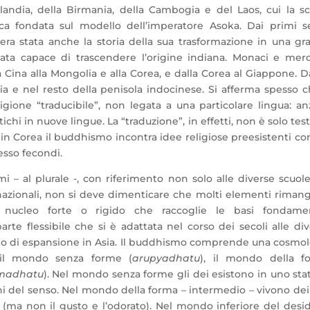
ilandia, della Birmania, della Cambogia e del Laos, cui la s
ca fondata sul modello dell’imperatore Asoka. Dai primi se
o era stata anche la storia della sua trasformazione in una g
stata capace di trascendere l’origine indiana. Monaci e merc
la Cina alla Mongolia e alla Corea, e dalla Corea al Giappone. D
a e nel resto della penisola indocinese. Si afferma spesso c
one “traducibile”, non legata a una particolare lingua: anzi
chi in nuove lingue. La “traduzione”, in effetti, non è solo tes
, in Corea il buddhismo incontra idee religiose preesistenti co
esso fecondi.
i – al plurale -, con riferimento non solo alle diverse scuo
e nazionali, non si deve dimenticare che molti elementi rima
nucleo forte o rigido che raccoglie le basi fondamen
te flessibile che si è adattata nel corso dei secoli alle di
mino di espansione in Asia. Il buddhismo comprende una cosmo
: il mondo senza forme (
arupyadhatu
), il mondo della f
madhatu
). Nel mondo senza forme gli dei esistono in uno sta
ni del senso. Nel mondo della forma – intermedio – vivono de
to (ma non il gusto e l’odorato). Nel mondo inferiore del desi