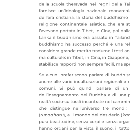
della scuola theravada nei regni della Ta
fornisce un’ideologia nazionale monarchi
dell’era cristiana, la storia del buddhism
religione continentale asiatica, che era 
l’avevano portata in Tibet, in Cina, poi dal
Lanka il buddhismo era passato in Tailandi
buddhismo ha successo perché è una religi
considera grande merito tradurne i testi anti
ma culturale: in Tibet, in Cina, in Giappone
stabilisce rapporti non sempre facili, ma sp
Se alcuni preferiscono parlare di buddhism
anche alle varie inculturazioni regionali 
comuni. Si può quindi parlare di un 
dell’insegnamento del Buddha e di una par
realtà socio-culturali incontrate nel cam
che distingue nell’universo tre mondi
(
rupadhatu
), e il mondo del desiderio (
ka
pura beatitudine, senza corpi e senza orga
hanno organi per la vista, il suono, il tat