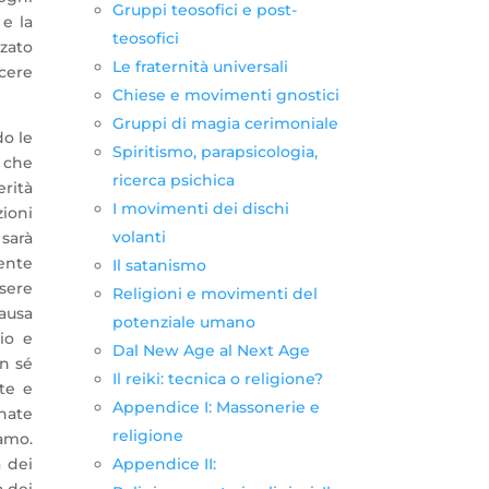
Gruppi teosofici e post-
e la
teosofici
zato
Le fraternità universali
scere
Chiese e movimenti gnostici
Gruppi di magia cerimoniale
o le
Spiritismo, parapsicologia,
à che
ricerca psichica
rità
I movimenti dei dischi
zioni
volanti
 sarà
rente
Il satanismo
ssere
Religioni e movimenti del
causa
potenziale umano
rio e
Dal New Age al Next Age
un sé
Il reiki: tecnica o religione?
te e
Appendice I: Massonerie e
nate
religione
iamo.
 dei
Appendice II:
a dei