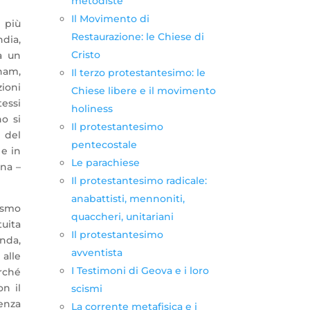
metodiste
Il Movimento di
 più
Restaurazione: le Chiese di
dia,
Cristo
a un
nam,
Il terzo protestantesimo: le
ioni
Chiese libere e il movimento
tessi
holiness
o si
Il protestantesimo
o del
pentecostale
 e in
Le parachiese
ana –
Il protestantesimo radicale:
anabattisti, mennoniti,
ismo
quaccheri, unitariani
tuita
Il protestantesimo
nda,
avventista
 alle
I Testimoni di Geova e i loro
erché
n il
scismi
nenza
La corrente metafisica e i