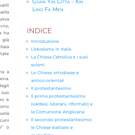
Guan Yin Citta - Xin
lli
Ling Fa Men
ella
uova
erno,
INDICE
a ha
 già
Introduzione
liaia
L’ebraismo in Italia
tate
La Chiesa Cattolica e i suoi
scismi
na a
Le Chiese ortodosse e
ena.
antico-orientali
dagli
Il protestantesimo
 suo
Il primo protestantesimo
mo e
(valdesi, luterani, riformati) e
 sono
la Comunione Anglicana
uola
Il secondo protestantesimo:
lcuni
o” o
le Chiese battiste e