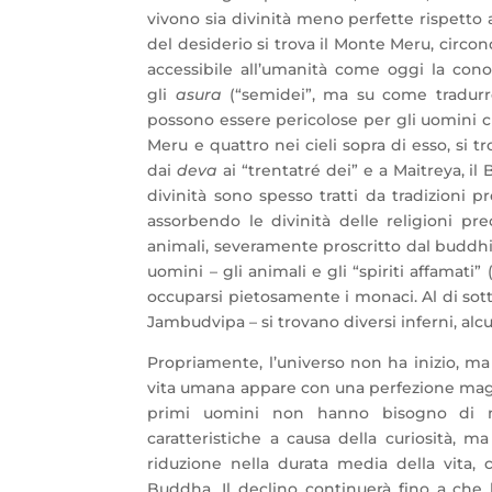
vivono sia divinità meno perfette rispetto 
del desiderio si trova il Monte Meru, circon
accessibile all’umanità come oggi la cono
gli
asura
(“semidei”, ma su come tradurre
possono essere pericolose per gli uomini ch
Meru e quattro nei cieli sopra di esso, si 
dai
deva
ai “trentatré dei” e a Maitreya, 
divinità sono spesso tratti da tradizioni 
assorbendo le divinità delle religioni pre
animali, severamente proscritto dal buddhi
uomini – gli animali e gli “spiriti affamati” 
occuparsi pietosamente i monaci. Al di sott
Jambudvipa – si trovano diversi inferni, alcu
Propriamente, l’universo non ha inizio, ma l
vita umana appare con una perfezione maggio
primi uomini non hanno bisogno di ma
caratteristiche a causa della curiosità,
riduzione nella durata media della vita,
Buddha. Il declino continuerà fino a che l