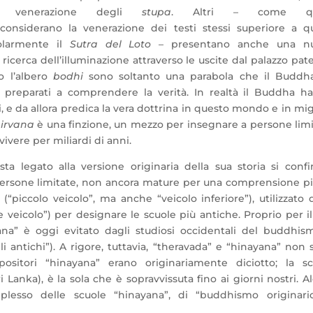
 venerazione degli
stupa
. Altri – come que
onsiderano la venerazione dei testi stessi superiore a qu
colarmente il
Sutra del Loto
– presentano anche una n
ricerca dell’illuminazione attraverso le uscite dal palazzo pat
to l’albero
bodhi
sono soltanto una parabola che il Buddh
 preparati a comprendere la verità. In realtà il Buddha ha
i, e da allora predica la vera dottrina in questo mondo e in mig
irvana
è una finzione, un mezzo per insegnare a persone limi
vivere per miliardi di anni.
ta legato alla versione originaria della sua storia si confi
persone limitate, non ancora mature per una comprensione pi
(“piccolo veicolo”, ma anche “veicolo inferiore”), utilizzato 
eicolo”) per designare le scuole più antiche. Proprio per il
yana” è oggi evitato dagli studiosi occidentali del buddhis
li antichi”). A rigore, tuttavia, “theravada” e “hinayana” non
ositori “hinayana” erano originariamente diciotto; la sc
i Lanka), è la sola che è sopravvissuta fino ai giorni nostri. A
plesso delle scuole “hinayana”, di “buddhismo originari