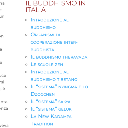
IL BUDDHISMO IN
dha
ITALIA
e
 un
Introduzione al
buddhismo
n
Organismi di
on
cooperazione inter-
buddhista
fa
Il buddhismo theravada
te
Le scuole zen
Introduzione al
duce
buddhismo tibetano
rsi
Il “sistema” nyingma e lo
, è
Dzogchen
Il “sistema” sakya
enta
senza
Il “sistema” geluk
La New Kadampa
Tradition
veva