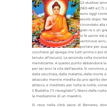
Gli studiosi am
(563-483 a.C.?)
sono oggi conte
secolo dopo. Ne
circondato alla 
gran re o un gr
lo fa uscire dal
ventinove anni, 
portare per quat
cocchiere gli spiega che tutti prima o poi 
tenuto all’oscuro). La seconda volta incont
mendicante. A questo punto abbandona la mo
per sei anni la vita dell’asceta. Si convince,
dalla vecchiaia, dalla malattia, dalla morte 
attaccato mentre medita da uno spirito dem
attacco, e meditato per tutta la notte, conse
il Buddha (“il risvegliato”), libero dalla ruot
la mediazione di un maestro.
Si reca nella città sacra di Benares, d