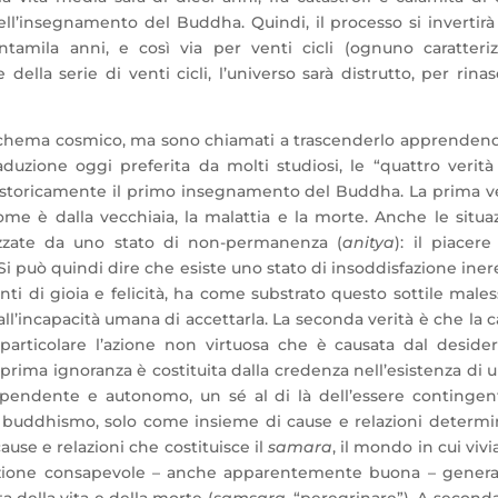
’insegnamento del Buddha. Quindi, il processo si invertirà 
ntamila anni, e così via per venti cicli (ognuno caratteriz
della serie di venti cicli, l’universo sarà distrutto, per rina
o schema cosmico, ma sono chiamati a trascenderlo apprendend
aduzione oggi preferita da molti studiosi, le “quattro verit
o storicamente il primo insegnamento del Buddha. La prima ve
come è dalla vecchiaia, la malattia e la morte. Anche le situa
izzate da uno stato di non-permanenza (
anitya
): il piacere
Si può quindi dire che esiste uno stato di insoddisfazione ine
ti di gioia e felicità, ha come substrato questo sottile male
 all’incapacità umana di accettarla. La seconda verità è che la 
 particolare l’azione non virtuosa che è causata dal deside
 La prima ignoranza è costituita dalla credenza nell’esistenza di 
ipendente e autonomo, un sé al di là dell’essere contingen
il buddhismo, solo come insieme di cause e relazioni determi
ause e relazioni che costituisce il
samara
, il mondo in cui viv
zione consapevole – anche apparentemente buona – genera
a della vita e della morte (
samsara
, “peregrinare”). A second