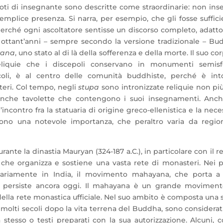
 doti di insegnante sono descritte come straordinarie: non in
emplice presenza. Si narra, per esempio, che gli fosse suffic
perché ogni ascoltatore sentisse un discorso completo, adatto
di ottant’anni – sempre secondo la versione tradizionale – B
vana
, uno stato al di là della sofferenza e della morte. Il suo co
iquie che i discepoli conservano in monumenti semisfe
coli, è al centro delle comunità buddhiste, perché è int
eri. Col tempo, negli
stupa
sono intronizzate reliquie non pi
anche tavolette che contengono i suoi insegnamenti. Anch
ncontro fra la statuaria di origine greco-ellenistica e la nece
iscono una notevole importanza, che peraltro varia da regio
rante la dinastia Mauryan (324-187 a.C.), in particolare con il 
, che organizza e sostiene una vasta rete di monasteri. Nei 
riginariamente in India, il movimento mahayana, che porta a
 persiste ancora oggi. Il mahayana è un grande moviment
 della rete monastica ufficiale. Nel suo ambito è composta una 
molti secoli dopo la vita terrena del Buddha, sono considerat
a stesso o testi preparati con la sua autorizzazione. Alcuni,