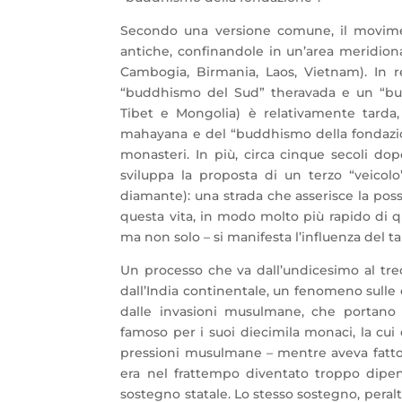
Secondo una versione comune, il movime
antiche, confinandole in un’area meridion
Cambogia, Birmania, Laos, Vietnam). In re
“buddhismo del Sud” theravada e un “bu
Tibet e Mongolia) è relativamente tarda, 
mahayana e del “buddhismo della fondazione
monasteri. In più, circa cinque secoli d
sviluppa la proposta di un terzo “veicolo”
diamante): una strada che asserisce la possi
questa vita, in modo molto più rapido di qu
ma non solo – si manifesta l’influenza del t
Un processo che va dall’undicesimo al tre
dall’India continentale, un fenomeno sulle c
dalle invasioni musulmane, che portano 
famoso per i suoi diecimila monaci, la cui 
pressioni musulmane – mentre aveva fatto fr
era nel frattempo diventato troppo dipe
sostegno statale. Lo stesso sostegno, peralt