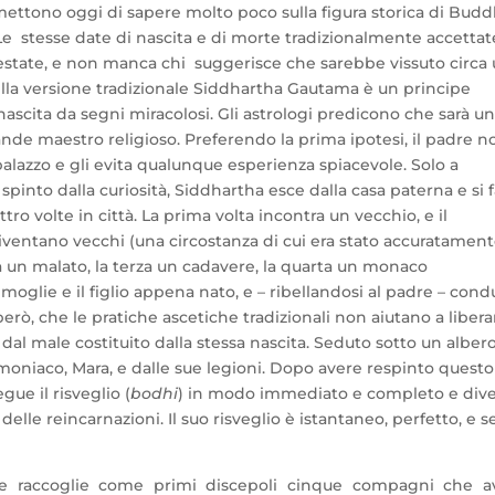
mettono oggi di sapere molto poco sulla figura storica di Bud
. Le stesse date di nascita e di morte tradizionalmente accettat
state, e non manca chi suggerisce che sarebbe vissuto circa
lla versione tradizionale Siddhartha Gautama è un principe
nascita da segni miracolosi. Gli astrologi predicono che sarà u
ande maestro religioso. Preferendo la prima ipotesi, il padre n
 palazzo e gli evita qualunque esperienza spiacevole. Solo a
spinto dalla curiosità, Siddhartha esce dalla casa paterna e si 
tro volte in città. La prima
volta incontra un vecchio, e il
diventano vecchi (una circostanza di cui era stato accuratamen
ra un malato, la terza un cadavere, la quarta un monaco
glie e il figlio appena nato, e – ribellandosi al padre – con
 però, che le pratiche ascetiche tradizionali non aiutano a libera
e dal male costituito dalla stessa nascita. Seduto sotto un albero
oniaco, Mara, e dalle sue legioni. Dopo avere respinto questo
gue il risveglio (
bodhi
) in modo immediato e completo e div
a delle reincarnazioni. Il suo risveglio è istantaneo, perfetto, e 
ove raccoglie come primi discepoli cinque compagni che a