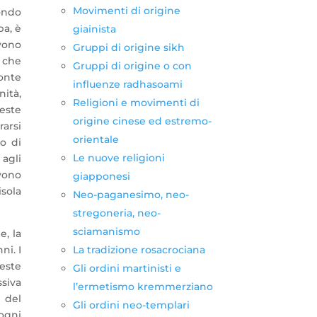
Movimenti di origine
mondo
pa, è
giainista
vono
Gruppi di origine sikh
 che
Gruppi di origine o con
Monte
influenze radhasoami
nità,
Religioni e movimenti di
ueste
origine cinese ed estremo-
rarsi
orientale
io di
Le nuove religioni
 agli
evono
giapponesi
isola
Neo-paganesimo, neo-
stregoneria, neo-
sciamanismo
e, la
ni. I
La tradizione rosacrociana
este
Gli ordini martinisti e
siva
l’ermetismo kremmerziano
 del
Gli ordini neo-templari
 ogni