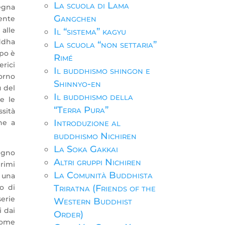
La scuola di Lama
segna
Gangchen
iente
 alle
Il “sistema” kagyu
uddha
La scuola “non settaria”
rpo è
Rimé
rici
Il buddhismo shingon e
orno
Shinnyo-en
ù del
Il buddhismo della
e le
“Terra Pura”
ssità
Introduzione al
ne a
buddhismo Nichiren
La Soka Gakkai
regno
Altri gruppi Nichiren
primi
La Comunità Buddhista
 una
o di
Triratna (Friends of the
serie
Western Buddhist
i dai
Order)
 come