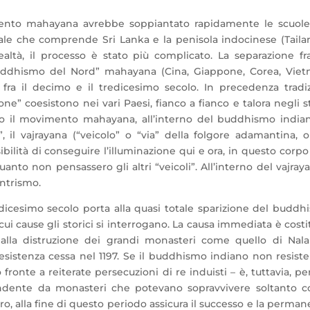
nto mahayana avrebbe soppiantato rapidamente le scuole
ale che comprende Sri Lanka e la penisola indocinese (Tailan
altà, il processo è stato più complicato. La separazione fr
ddhismo del Nord” mahayana (Cina, Giappone, Corea, Viet
fra il decimo e il tredicesimo secolo. In precedenza tradiz
” coesistono nei vari Paesi, fianco a fianco e talora negli s
opo il movimento mahayana, all’interno del buddhismo indian
, il vajrayana (“veicolo” o “via” della folgore adamantina, 
bilità di conseguire l’illuminazione qui e ora, in questo corpo
anto non pensassero gli altri “veicoli”. All’interno del vajray
antrismo.
dicesimo secolo porta alla quasi totale sparizione del buddh
ui cause gli storici si interrogano. La causa immediata è costi
alla distruzione dei grandi monasteri come quello di Nala
esistenza cessa nel 1197. Se il buddhismo indiano non resiste
onte a reiterate persecuzioni di re induisti – è, tuttavia, p
ndente da monasteri che potevano sopravvivere soltanto co
ro, alla fine di questo periodo assicura il successo e la perma