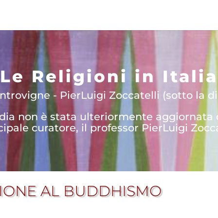
Le Religioni in Italia
trovigne - PierLuigi Zoccatelli (sotto la di
edia non è stata ulteriormente aggiornata
cipale curatore, il professor PierLuigi Zocca
IONE AL BUDDHISMO