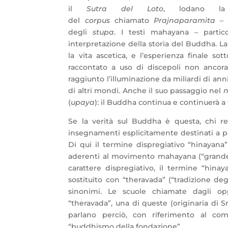
il
Sutra del Loto
, lodano la
del
corpus
chiamato
Prajnaparamita
– c
degli
stupa
. I testi mahayana – parti
interpretazione della storia del Buddha. La 
la vita ascetica, e l’esperienza finale sot
raccontato a uso di discepoli non ancora
raggiunto l’illuminazione da miliardi di ann
di altri mondi. Anche il suo passaggio nel
n
(
upaya
): il Buddha continua e continuerà a 
Se la verità sul Buddha è questa, chi res
insegnamenti esplicitamente destinati a 
Di qui il termine dispregiativo “hinayana” 
aderenti al movimento mahayana (“grande v
carattere dispregiativo, il termine “hina
sostituito con “theravada” (“tradizione deg
sinonimi. Le scuole chiamate dagli opp
“theravada”, una di queste (originaria di Sr
parlano perciò, con riferimento al com
“buddhismo della fondazione”.