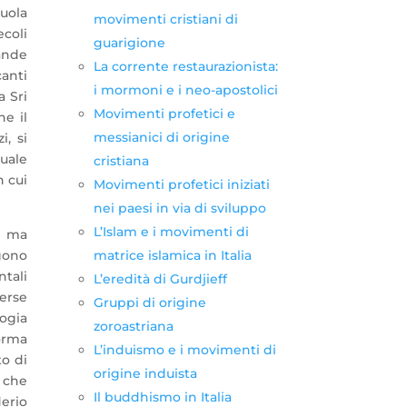
cuola
movimenti cristiani di
coli
guarigione
rande
La corrente restaurazionista:
anti
i mormoni e i neo-apostolici
a Sri
Movimenti profetici e
he il
messianici di origine
, si
tuale
cristiana
n cui
Movimenti profetici iniziati
nei paesi in via di sviluppo
L’Islam e i movimenti di
le ma
ngono
matrice islamica in Italia
tali
L’eredità di Gurdjieff
verse
Gruppi di origine
logia
zoroastriana
orma
L’induismo e i movimenti di
to di
origine induista
i che
Il buddhismo in Italia
derio