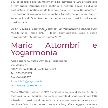
a lui si raccoglie così un movimento. Nel novembre 1999 si trasferisce
a Trevignano Romano, dove continua a ricevere devoti da diverse
parti d’Italia, in particolare da Milano e dalla Germania. Gli incontri di
meditazione si svolgono spesso anche all’aperto, nei pressi del Lago o
sulle colline di Bracciano. Attualmente vive sei mesi in India e sei
mesi in Italia.
B.: Sri Govinda,
Coscienza Cosmica. La Realizzazione dell’Assoluto
,
2
Mediterranee, Roma 1998
;
Idem,
Illuminazione. Cos’è e come
raggiungerla
, Mediterranee, Roma 2007.
Mario Attombri e
Yogarmonia
Associazione Culturale Armonia – Yogarmonia
Via Maglio, 9
30033 Cappelletta di Noale (Venezia)
Tel.
:
339-6909993
Fax: 041-442537
E-mail:
info@yogarmonia.it
URL:
www.yogarmonia.it
Mario Attombri –
nato nel 1947, e chiamato dai suoi discepoli Sri Guru
Raja Yogi Lahari (Marioji) – fonda la comunità di Yogarmonia nel 1987
a Noale, in provincia di Venezia. La sua prima esperienza mistica si
verifica all’età di cinque anni. Nella sua biografia si legge che, oltre a