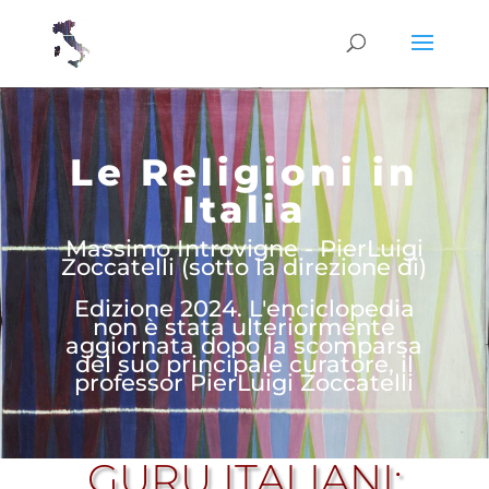
Le Religioni in
Italia
Massimo Introvigne - PierLuigi
Zoccatelli (sotto la direzione di)
Edizione 2024. L'enciclopedia
non è stata ulteriormente
aggiornata dopo la scomparsa
del suo principale curatore, il
professor PierLuigi Zoccatelli
GURU ITALIANI: