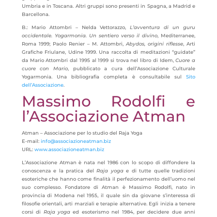
Umbria e in Toscana. Altri gruppi sono presenti in Spagna, a Madrid e
Barcellona.
B.: Mario Attombri – Nelda Vettorazzo,
L’avventura di un guru
occidentale.
Yogarmonia. Un sentiero verso il divino
, Mediterranee,
Roma
1999; Paolo Renier – M. Attombri,
Abydos, origini riflesse
, Arti
Grafiche Friulane, Udine 1999. Una raccolta di meditazioni “guidate”
da Mario Attombri dal 1995 al 1999 si trova nel libro di Idem,
Cuore a
cuore con Mario
, pubblicato a cura dell’Associazione Culturale
Yogarmonia. Una bibliografia completa è consultabile sul
Sito
dell’Associazione
.
Massimo Rodolfi e
l’Associazione Atman
Atman – Associazione per lo studio del Raja Yoga
E-mail:
info@associazioneatman.biz
URL:
www.associazioneatman.biz
L’Associazione Atman è nata nel 1986 con lo scopo di diffondere la
conoscenza e la pratica del
Raja yoga
e di tutte quelle tradizioni
esoteriche che hanno come finalità il perfezionamento dell’uomo nel
suo complesso. Fondatore di Atman è Massimo Rodolfi, nato in
provincia di Modena nel 1955, il quale sin da giovane s’interessa di
filosofie orientali, arti marziali e terapie alternative. Egli inizia a tenere
corsi di
Raja yoga
ed esoterismo nel 1984, per decidere due anni