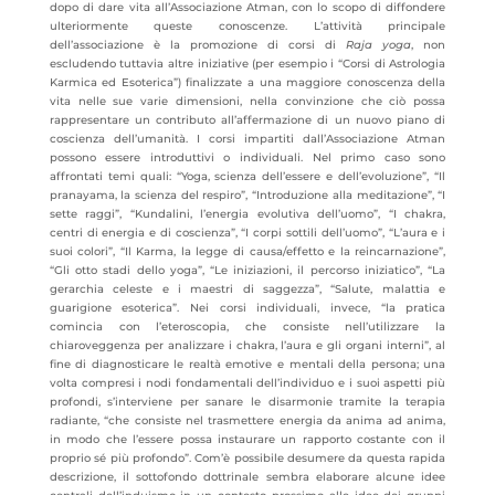
dopo di dare vita all’Associazione Atman, con lo scopo di diffondere
ulteriormente queste conoscenze. L’attività principale
dell’associazione è la promozione di corsi di
Raja yoga
, non
escludendo tuttavia altre iniziative (per esempio i “Corsi di Astrologia
Karmica ed Esoterica”) finalizzate a una maggiore conoscenza della
vita nelle sue varie dimensioni, nella convinzione che ciò possa
rappresentare un contributo all’affermazione di un nuovo piano di
coscienza dell’umanità. I
corsi impartiti dall’Associazione Atman
possono essere introduttivi o individuali. Nel primo caso sono
affrontati temi quali: “Yoga, scienza dell’essere e dell’evoluzione”, “Il
pranayama, la scienza del respiro”, “Introduzione alla meditazione”, “I
sette raggi”, “Kundalini, l’energia evolutiva dell’uomo”, “I chakra,
centri di energia e di coscienza”, “I corpi sottili dell’uomo”, “L’aura e i
suoi colori”, “Il Karma, la legge di causa/effetto e la reincarnazione”,
“Gli otto stadi dello yoga”, “Le iniziazioni, il percorso iniziatico”, “La
gerarchia celeste e i maestri di saggezza”, “Salute, malattia e
guarigione esoterica”. Nei corsi individuali, invece, “la pratica
comincia con l’eteroscopia, che consiste nell’utilizzare la
chiaroveggenza per analizzare i chakra, l’aura e gli organi interni”, al
fine di diagnosticare le realtà emotive e mentali della persona; una
volta compresi i nodi fondamentali dell’individuo e i suoi aspetti più
profondi, s’interviene per sanare le disarmonie tramite la terapia
radiante, “che consiste nel trasmettere energia da anima ad anima,
in modo che l’essere possa instaurare un rapporto costante con il
proprio sé più profondo”. Com’è possibile desumere da questa rapida
descrizione, il sottofondo dottrinale sembra elaborare alcune idee