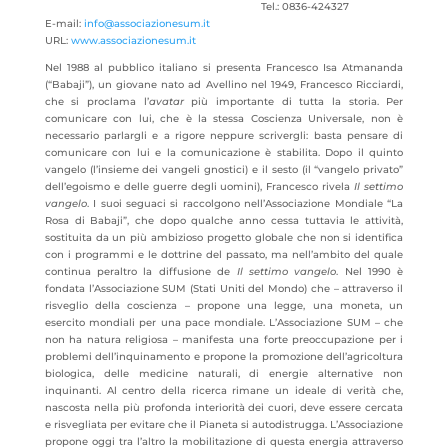
Tel.: 0836-424327
E-mail:
info@associazionesum.it
URL:
www.associazionesum.it
Nel 1988 al pubblico italiano si presenta Francesco Isa Atmananda
(“Babaji”), un giovane nato ad Avellino nel 1949, Francesco Ricciardi,
che si proclama l’
avatar
più importante di tutta la storia.
Per
comunicare con lui, che è la stessa Coscienza Universale, non è
necessario parlargli e a rigore neppure scrivergli: basta pensare di
comunicare con lui e la comunicazione è stabilita. Dopo il quinto
vangelo (l’insieme dei vangeli gnostici) e il sesto (il “vangelo privato”
dell’egoismo e delle guerre degli uomini), Francesco rivela
Il settimo
vangelo
. I suoi seguaci si raccolgono nell’Associazione Mondiale “La
Rosa di Babaji”, che dopo qualche anno cessa tuttavia le attività,
sostituita da un più ambizioso progetto globale che non si identifica
con i programmi e le dottrine del passato, ma nell’ambito del quale
continua peraltro la diffusione de
Il settimo vangelo
. Nel 1990 è
fondata l’Associazione SUM (Stati Uniti del Mondo) che – attraverso il
risveglio della coscienza – propone una legge, una moneta, un
esercito mondiali per una pace mondiale. L’Associazione SUM – che
non ha natura religiosa – manifesta una forte preoccupazione per i
problemi dell’inquinamento e propone la promozione dell’agricoltura
biologica, delle medicine naturali, di energie alternative non
inquinanti. Al centro della ricerca rimane un ideale di verità che,
nascosta nella più profonda interiorità dei cuori, deve essere cercata
e risvegliata per evitare che il Pianeta si autodistrugga. L’Associazione
propone oggi tra l’altro la mobilitazione di questa energia attraverso