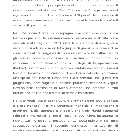
innumerevoli esperienze extracorporee in stato di estasi mistica,
sperimenta anche cinque esperienze di premorte mediante le quali
riceve alcune rivelazioni dal “Padre”. Attraverso l’insegnamento del
raja yoga
Attombri indica la “via verso il Signore”, dal quale dice di
avere ricevuto numerosi doni spirituali, fra cui la “seconda vista” e il
carisma di guarigione.
Nel 1971 sposa Grazia, la compagna che condivide con lui da
trentacinque anni le sue innumerevoli esperienze e attività. Nella
seconda metà degli anni 1970 inizia la sua attività di ecologista e
vede riunirsi attorno a sé un folto gruppo di giovani alla ricerca di se
stessi. Sente allora l’esigenza di creare un centro olistico affinché tutti
gli uomini possano avvicinarsi alla natura e intraprendere un
cammino interiore. Acquista così, a Rustega di Camposampiero
(Padova), una cava adibita a discarica e, aiutato da volontari, inizia il
lavoro di bonifica e ricostruzione di quell’area naturale, realizzando
uno spazio per incontri. Nasce così l’Oasi Armonia, inaugurata nel
giugno 1987, dove migliaia di persone praticano tecniche di yoga e
trovano nella personalità di Mario Attombri una proposta di vita
pratica e spirituale, finalizzata al benessere psicofisico.
Nel 1989 fonda l’Associazione Culturale Armonia e nel 1995 organizza
a Noale (Venezia) il primo Congresso Mondiale di meditazione e
preghiera “Dalla speranza alla pace”, che vede riuniti esponenti
religiosi e intellettuali di molti Paesi. Nel 2001 viene inaugurata la
nuova Oasi Armonia a Rustega di Camposampiero e nell’anno
successivo organizza il secondo
Congresso Internazionale di
meditazione e preghiera “Dalla speranza alla pace”. Nel 2003 ritorna