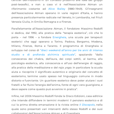
centrali dell’induismo in un contesto prossimo alle idee dei gruppi
post-teosofici, e non a caso vi è nell’Associazione Atman un
riferimento costante ad
Alice Bailey
(1880-1949). Gl’insegnanti
dell’Associazione Atman operano in varie regioni d’Italia, e hanno
presenza particolarmente radicate nel Veneto, in Lombardia, nel Friuli
Venezia Giulia, in Emilia Romagna e a Firenze.
Parallelamente all’Associazione Atman, il fondatore Massimo Rodolfi
si dedica, dal 1992, alla pratica della “terapia esoterica”, ciò che lo
porta – nel 1996 – a fondare
Energheia
, una scuola per terapeuti
esoterici che oggi operano a Torino, Padova, Bergamo, Modena,
Milano, Firenze, Roma e Taranto. Il programma di Energheia si
sviluppa nel corso di
“dieci weekend all’anno per tre anni di intenso
studio e di profonda alchimia spirituale”
, spaziando “dalla
conoscenza dei chakra, dell’aura, dei corpi sottili, al karma, alla
psicologia esoterica, alla conoscenza e all’uso dell’energie di raggio,
alla pratica della meditazione e del
raja yoga
. In particolare la scuola
aiuta a riscoprire il significato autentico e originario del concetto di
esoterismo, termine usato spesso nel linguaggio comune in modo
distorto e fuorviante. Un guaritore esoterico deve poter aiutare i suoi
fratelli a far fluire l’energia dell’anima, fonte di ogni vera guarigione, e
deve sapere come questo può avvenire in pratica”.
Infine, nel 2006 Massimo Rodolfi fonda la Draco Edizioni, casa editrice
che intende diffondere in termini moderni il pensiero esoterico e di
cui la prima diretta emanazione è la rivista online
Il Discepolo
, nella
quale sono presentati vari interventi dello stesso Rodolfi e dei suoi
collaboratori dell’Associazione Atman e di Energheia.