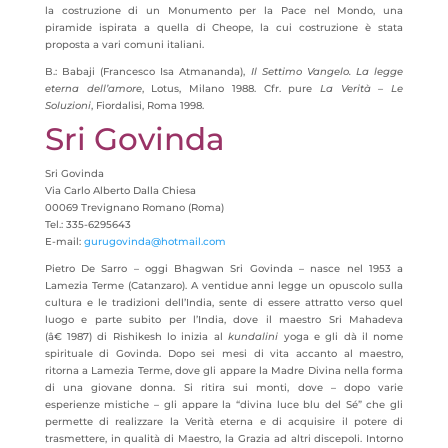
la costruzione di un Monumento per la Pace nel Mondo, una
piramide ispirata a quella di Cheope, la cui costruzione è stata
proposta a vari comuni italiani.
B.: Babaji (Francesco Isa Atmananda),
Il Settimo Vangelo. La legge
eterna dell’amore
, Lotus, Milano 1988. Cfr. pure
La Verità – Le
Soluzioni
, Fiordalisi, Roma 1998.
Sri Govinda
Sri Govinda
Via Carlo Alberto Dalla Chiesa
00069 Trevignano Romano (Roma)
Tel.: 335-6295643
E-mail:
gurugovinda@hotmail.com
Pietro De Sarro – oggi Bhagwan Sri Govinda – nasce nel 1953 a
Lamezia Terme (Catanzaro). A ventidue anni legge un opuscolo sulla
cultura e le tradizioni dell’India, sente di essere attratto verso quel
luogo e parte subito per l’India, dove il maestro Sri Mahadeva
(â€ 1987) di Rishikesh lo inizia al
kundalini
yoga e gli dà il nome
spirituale di Govinda. Dopo sei mesi di vita accanto al maestro,
ritorna a Lamezia Terme, dove gli appare la Madre Divina nella forma
di una giovane donna. Si ritira sui monti, dove – dopo varie
esperienze mistiche – gli appare la “divina luce blu del Sé” che gli
permette di realizzare la Verità eterna e di acquisire il potere di
trasmettere, in qualità di Maestro, la Grazia ad altri discepoli. Intorno