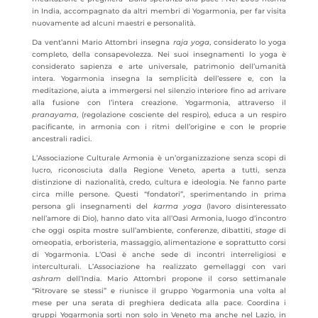
in India, accompagnato da altri membri di Yogarmonia, per far visita
nuovamente ad alcuni maestri e personalità.
Da vent’anni Mario Attombri insegna
raja yoga
, considerato lo yoga
completo, della consapevolezza. Nei suoi insegnamenti lo yoga è
considerato sapienza e arte universale, patrimonio dell’umanità
intera. Yogarmonia insegna la semplicità dell’essere e, con la
meditazione, aiuta a immergersi nel silenzio interiore fino ad arrivare
alla fusione con l’intera creazione. Yogarmonia, attraverso il
pranayama
, (regolazione cosciente del respiro), educa a un respiro
pacificante, in armonia con i ritmi dell’origine e con le proprie
ancestrali radici.
L’Associazione Culturale Armonia è un’organizzazione senza scopi di
lucro, riconosciuta dalla Regione Veneto, aperta a tutti, senza
distinzione di nazionalità, credo, cultura e ideologia. Ne fanno parte
circa mille persone. Questi “fondatori”, sperimentando in prima
persona gli insegnamenti del
karma yoga
(lavoro disinteressato
nell’amore di Dio), hanno dato vita all’Oasi Armonia, luogo d’incontro
che oggi ospita mostre sull’ambiente, conferenze, dibattiti,
stage
di
omeopatia, erboristeria, massaggio, alimentazione e soprattutto corsi
di Yogarmonia. L’Oasi è anche sede di incontri interreligiosi e
interculturali. L’Associazione ha realizzato gemellaggi con vari
ashram
dell’India. Mario Attombri propone il corso settimanale
“Ritrovare se stessi” e riunisce il gruppo Yogarmonia una volta al
mese per una serata di preghiera dedicata alla pace. Coordina i
gruppi Yogarmonia sorti non solo in Veneto ma anche nel Lazio, in