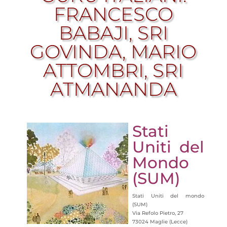
FRANCESCO
BABAJI, SRI
GOVINDA, MARIO
ATTOMBRI, SRI
ATMANANDA
Stati
Uniti del
Mondo
(SUM)
Stati Uniti del mondo
(SUM)
Via Refolo Pietro, 27
73024 Maglie (Lecce)