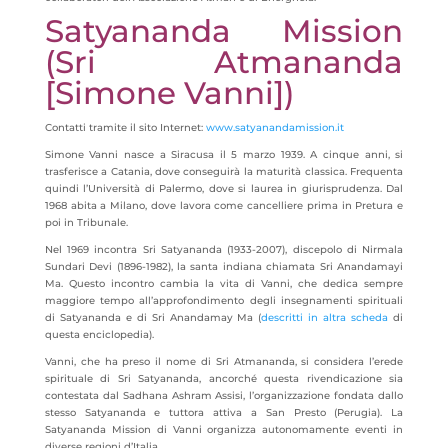
Satyananda Mission
(Sri Atmananda
[Simone Vanni])
Contatti tramite il sito Internet:
www.satyanandamission.it
Simone Vanni nasce a Siracusa il 5 marzo 1939. A cinque anni, si
trasferisce a Catania, dove conseguirà la maturità classica. Frequenta
quindi l’Università di Palermo, dove si laurea in giurisprudenza. Dal
1968 abita a Milano, dove lavora come cancelliere prima in Pretura e
poi in Tribunale.
Nel 1969 incontra Sri Satyananda (1933-2007), discepolo di Nirmala
Sundari Devi (1896-1982), la santa indiana chiamata Sri Anandamayi
Ma. Questo incontro cambia la vita di Vanni, che dedica sempre
maggiore tempo all’approfondimento degli insegnamenti spirituali
di Satyananda e di Sri Anandamay Ma (
descritti in altra scheda
di
questa enciclopedia).
Vanni, che ha preso il nome di Sri Atmananda, si considera l’erede
spirituale di Sri Satyananda, ancorché questa rivendicazione sia
contestata dal Sadhana Ashram Assisi, l’organizzazione fondata dallo
stesso Satyananda e tuttora attiva a San Presto (Perugia). La
Satyananda Mission di Vanni organizza autonomamente eventi in
diverse regioni d’Italia.