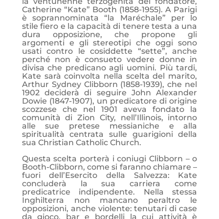
la ventunenne terzogenita del fondatore,
Catherine “Kate” Booth (1858-1955). A Parigi
è soprannominata “la Maréchale” per lo
stile fiero e la capacità di tenere testa a una
dura opposizione, che propone gli
argomenti e gli stereotipi che oggi sono
usati contro le cosiddette “sette”, anche
perché non è consueto vedere donne in
divisa che predicano agli uomini. Più tardi,
Kate sarà coinvolta nella scelta del marito,
Arthur Sydney Clibborn (1858-1939), che nel
1902 deciderà di seguire John Alexander
Dowie (1847-1907), un predicatore di origine
scozzese che nel 1901 aveva fondato la
comunità di Zion City, nell’Illinois, intorno
alle sue pretese messianiche e alla
spiritualità centrata sulle guarigioni della
sua Christian Catholic Church.
Questa scelta porterà i coniugi Clibborn – o
Booth-Clibborn, come si faranno chiamare –
fuori dell’Esercito della Salvezza: Kate
concluderà la sua carriera come
predicatrice indipendente. Nella stessa
Inghilterra non mancano peraltro le
opposizioni, anche violente: tenutari di case
da gioco, bar e bordelli la cui attività è