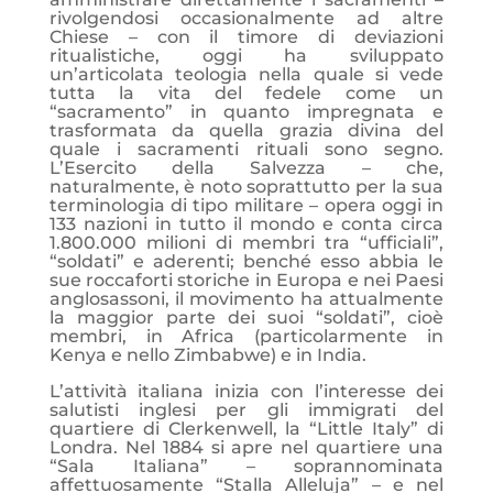
rivolgendosi occasionalmente ad altre
Chiese – con il timore di deviazioni
ritualistiche, oggi ha sviluppato
un’articolata teologia nella quale si vede
tutta la vita del fedele come un
“sacramento” in quanto impregnata e
trasformata da quella grazia divina del
quale i sacramenti rituali sono segno.
L’Esercito della Salvezza – che,
naturalmente, è noto soprattutto per la sua
terminologia di tipo militare – opera oggi in
133 nazioni in tutto il mondo e conta circa
1.800.000 milioni di membri tra “ufficiali”,
“soldati” e aderenti; benché esso abbia le
sue roccaforti storiche in Europa e nei Paesi
anglosassoni, il movimento ha attualmente
la maggior parte dei suoi “soldati”, cioè
membri, in Africa (particolarmente in
Kenya e nello Zimbabwe) e in India.
L’attività italiana inizia con l’interesse dei
salutisti inglesi per gli immigrati del
quartiere di Clerkenwell, la “Little Italy” di
Londra. Nel 1884 si apre nel quartiere una
“Sala Italiana” – soprannominata
affettuosamente “Stalla Alleluja” – e nel