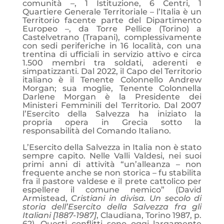
comunità –, 1 Istituzione, 6 Centri, 1
Quartiere Generale Territoriale – l’Italia è un
Territorio facente parte del Dipartimento
Europeo –, da Torre Pellice (Torino) a
Castelvetrano (Trapani), complessivamente
con sedi periferiche in 16 località, con una
trentina di ufficiali in servizio attivo e circa
1.500 membri tra soldati, aderenti e
simpatizzanti. Dal 2022, il Capo del Territorio
italiano è il Tenente Colonnello Andrew
Morgan; sua moglie, Tenente Colonnella
Darlene Morgan è la Presidente dei
Ministeri Femminili del Territorio. Dal 2007
l’Esercito della Salvezza ha iniziato la
propria opera in Grecia sotto la
responsabilità del Comando Italiano.
L’Esercito della Salvezza in Italia non è stato
sempre capito. Nelle Valli Valdesi, nei suoi
primi anni di attività “un’alleanza – non
frequente anche se non storica – fu stabilita
fra il pastore valdese e il prete cattolico per
espellere il comune nemico” (David
Armistead,
Cristiani in divisa. Un secolo di
storia dell’Esercito della Salvezza fra gli
Italiani [1887-1987]
, Claudiana, Torino 1987, p.
62). Questi conflitti sono oggi largamente