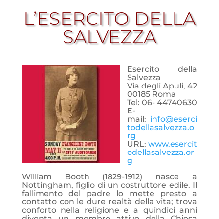
L’ESERCITO DELLA
SALVEZZA
Esercito della
Salvezza
Via degli Apuli, 42
00185 Roma
Tel: 06- 44740630
E-
mail:
info@eserci
todellasalvezza.o
rg
URL:
www.esercit
odellasalvezza.or
g
William Booth (1829-1912) nasce a
Nottingham, figlio di un costruttore edile. Il
fallimento del padre lo mette presto a
contatto con le dure realtà della vita; trova
conforto nella religione e a quindici anni
diventa un membro attivo della Chiesa