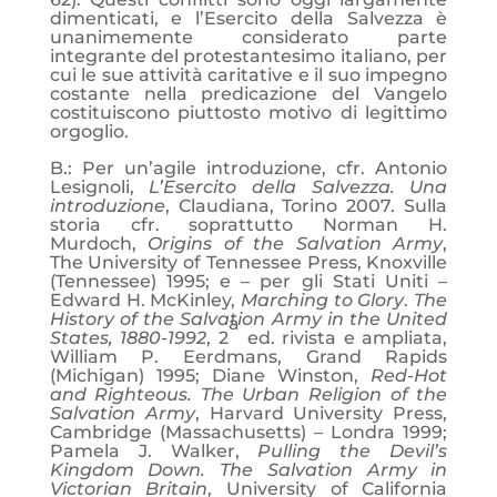
dimenticati, e l’Esercito della Salvezza è
unanimemente considerato parte
integrante del protestantesimo italiano, per
cui le sue attività caritative e il suo impegno
costante nella predicazione del Vangelo
costituiscono piuttosto motivo di legittimo
orgoglio.
B.: Per un’agile introduzione, cfr. Antonio
Lesignoli,
L’Esercito della Salvezza. Una
introduzione
, Claudiana, Torino 2007. Sulla
storia cfr. soprattutto Norman H.
Murdoch,
Origins of the Salvation Army
,
The University of Tennessee Press, Knoxville
(Tennessee) 1995; e – per gli Stati Uniti –
Edward H. McKinley,
Marching to Glory
.
The
History of the Salvation Army in the United
a
States, 1880-1992
, 2
ed. rivista e ampliata,
William P. Eerdmans, Grand Rapids
(Michigan) 1995; Diane Winston,
Red-Hot
and Righteous. The Urban Religion of the
Salvation Army
, Harvard University Press,
Cambridge (Massachusetts) – Londra 1999;
Pamela J. Walker,
Pulling the Devil’s
Kingdom Down. The Salvation Army in
Victorian Britain
, University of California