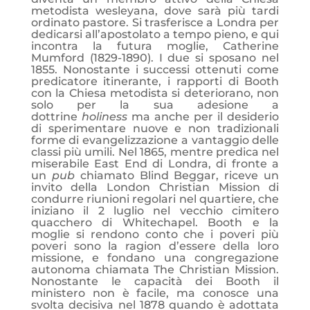
metodista wesleyana, dove sarà più tardi
ordinato pastore. Si trasferisce a Londra per
dedicarsi all’apostolato a tempo pieno, e qui
incontra la futura moglie, Catherine
Mumford (1829-1890). I due si sposano nel
1855. Nonostante i successi ottenuti come
predicatore itinerante, i rapporti di Booth
con la Chiesa metodista si deteriorano, non
solo per la sua adesione a
dottrine
holiness
ma anche per il desiderio
di sperimentare nuove e non tradizionali
forme di evangelizzazione a vantaggio delle
classi più umili. Nel 1865, mentre predica nel
miserabile East End di Londra, di fronte a
un
pub
chiamato Blind Beggar, riceve un
invito della London Christian Mission di
condurre riunioni regolari nel quartiere, che
iniziano il 2 luglio nel vecchio cimitero
quacchero di Whitechapel. Booth e la
moglie si rendono conto che i poveri più
poveri sono la ragion d’essere della loro
missione, e fondano una congregazione
autonoma chiamata The Christian Mission.
Nonostante le capacità dei Booth il
ministero non è facile, ma conosce una
svolta decisiva nel 1878 quando è adottata