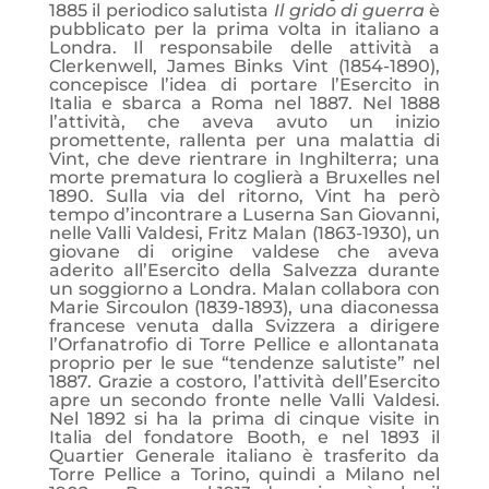
1885 il periodico salutista
Il grido di guerra
è
pubblicato per la prima volta in italiano a
Londra. Il responsabile delle attività a
Clerkenwell, James Binks Vint (1854-1890),
concepisce l’idea di portare l’Esercito in
Italia e sbarca a Roma nel 1887. Nel 1888
l’attività, che aveva avuto un inizio
promettente, rallenta per una malattia di
Vint, che deve rientrare in Inghilterra; una
morte prematura lo coglierà a Bruxelles nel
1890. Sulla via del ritorno, Vint ha però
tempo d’incontrare a Luserna San Giovanni,
nelle Valli Valdesi, Fritz Malan (1863-1930), un
giovane di origine valdese che aveva
aderito all’Esercito della Salvezza durante
un soggiorno a Londra. Malan collabora con
Marie Sircoulon (1839-1893), una diaconessa
francese venuta dalla Svizzera a dirigere
l’Orfanatrofio di Torre Pellice e allontanata
proprio per le sue “tendenze salutiste” nel
1887. Grazie a costoro, l’attività dell’Esercito
apre un secondo fronte nelle Valli Valdesi.
Nel 1892 si ha la prima di cinque visite in
Italia del fondatore Booth, e nel 1893 il
Quartier Generale italiano è trasferito da
Torre Pellice a Torino, quindi a Milano nel