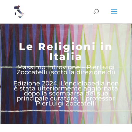
Le Religioni in
Italia
Massimo Introvigne – PierLuigi
Zoccatelli (sotto la direzione di)
Edizione 2024. L’enciclopedia non
è stata ulteriormente aggiornata
dopo la scomparsa del suo
principale curatore, il professor
PierLuigi Zoccatelli