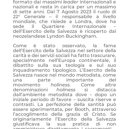
formato dai massimi
leader
internazionali e
nazionali e resta in carica per un massimo
di sette anni. Dal 7 Agosto 2023 il ruolo di
22° Generale – il responsabile a livello
mondiale, che risiede a Londra, dove ha
sede il Quartiere Internazionale –
dell’Esercito della Salvezza è ricoperto dal
neozelandese Lyndon Buckingham.
Come è stato osservato, la fama
dell’Esercito della Salvezza nel settore della
carità e dei servizi sociali ha fatto trascurare,
specialmente nell’Europa continentale, il
dibattito sulla sua teologia e sul suo
inquadramento tipologico. L’Esercito della
Salvezza nasce nel mondo metodista, come
una parte importante del
movimento
holiness
. Come altre
denominazioni
holiness
si distacca
dall’ambiente metodista dove – dopo un
iniziale periodo di favore – suscita riserve e
contrasti. La perfezione della santità può
essere sperimentata, per Booth, attraverso
l’accoglimento della grazia di Cristo. Se
originariamente l’Esercito della Salvezza
giustificava la sua pratica di non
amministrare direttamente i sacramenti –