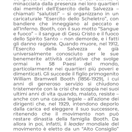
minacciata dalla presenza nei loro quartieri
dai membri dell’Esercito della Salvezza –
chiamati “salutisti” – si organizzano in un
caricaturale “Esercito dello Scheletro”, con
bandiere che inneggiano al peccato e
all’Inferno. Booth, con il suo motto “Sangue
e fuoco” – il sangue di Gesù Cristo e il fuoco
dello Spirito Santo – non demorde, e i fatti
gli danno ragione. Quando muore, nel 1912,
l’Esercito della Salvezza è già
universalmente conosciuto per le sue
benemerite attività caritative che svolge
ormai in 58 Paesi del mondo,
particolarmente nei quartieri più poveri e
dimenticati. Gli succede il figlio primogenito
William Bramwell Booth (1856-1929), i cui
anni di generoso servizio si chiudono
tristemente con la crisi che scoppia nei suoi
ultimi anni di vita quando, malato, resiste –
anche con una causa legale – all’azione dei
dirigenti che, nel 1929, intendono deporlo
dalla carica ed eleggere il suo successore,
ritenendo che il movimento non può
restare dinastia della famiglia Booth. Da
allora in poi, infatti, il
leader
mondiale del
movimento è eletto da un “Alto Consiglio”