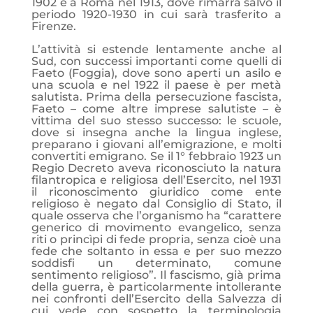
1902 e a Roma nel 1913, dove rimarrà salvo il
periodo 1920-1930 in cui sarà trasferito a
Firenze.
L’attività si estende lentamente anche al
Sud, con successi importanti come quelli di
Faeto (Foggia), dove sono aperti un asilo e
una scuola e nel 1922 il paese è per metà
salutista. Prima della persecuzione fascista,
Faeto – come altre imprese salutiste – è
vittima del suo stesso successo: le scuole,
dove si insegna anche la lingua inglese,
preparano i giovani all’emigrazione, e molti
convertiti emigrano. Se il 1° febbraio 1923 un
Regio Decreto aveva riconosciuto la natura
filantropica e religiosa dell’Esercito, nel 1931
il riconoscimento giuridico come ente
religioso è negato dal Consiglio di Stato, il
quale osserva che l’organismo ha “carattere
generico di movimento evangelico, senza
riti o princìpi di fede propria, senza cioè una
fede che soltanto in essa e per suo mezzo
soddisfi un determinato, comune
sentimento religioso”. Il fascismo, già prima
della guerra, è particolarmente intollerante
nei confronti dell’Esercito della Salvezza di
cui vede con sospetto la terminologia