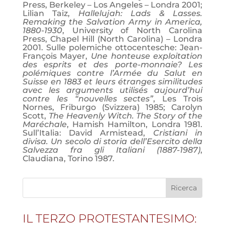
Press, Berkeley – Los Angeles – Londra 2001;
Lilian Taiz,
Hallelujah: Lads & Lasses.
Remaking the Salvation Army in America,
1880-1930
, University of North Carolina
Press, Chapel Hill (North Carolina) – Londra
2001. Sulle polemiche ottocentesche: Jean-
François Mayer,
Une honteuse exploitation
des esprits et des porte-monnaie? Les
polémiques contre l’Armée du Salut en
Suisse en 1883 et leurs étranges similitudes
avec les arguments utilisés aujourd’hui
contre les “nouvelles sectes”
, Les Trois
Nornes, Friburgo (Svizzera) 1985; Carolyn
Scott,
The Heavenly Witch. The Story of the
Maréchale
, Hamish Hamilton, Londra 1981.
Sull’Italia: David Armistead,
Cristiani in
divisa. Un secolo di storia dell’Esercito della
Salvezza fra gli Italiani (1887-1987)
,
Claudiana, Torino 1987.
IL TERZO PROTESTANTESIMO: