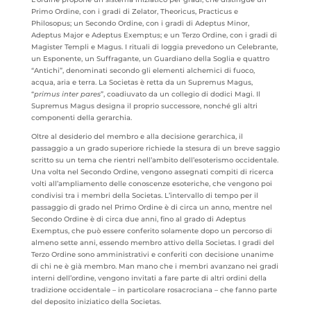
Primo Ordine, con i gradi di Zelator, Theoricus, Practicus e
Philosopus; un Secondo Ordine, con i gradi di Adeptus Minor,
Adeptus Major e Adeptus Exemptus; e un Terzo Ordine, con i gradi di
Magister Templi e Magus. I rituali di loggia prevedono un Celebrante,
un Esponente, un Suffragante, un Guardiano della Soglia e quattro
“Antichi”, denominati secondo gli elementi alchemici di fuoco,
acqua, aria e terra. La Societas è retta da un Supremus Magus,
“
primus inter pares
”, coadiuvato da un collegio di dodici Magi. Il
Supremus Magus designa il proprio successore, nonché gli altri
componenti della gerarchia.
Oltre al desiderio del membro e alla decisione gerarchica, il
passaggio a un grado superiore richiede la stesura di un breve saggio
scritto su un tema che rientri nell’ambito dell’esoterismo occidentale.
Una volta nel Secondo Ordine, vengono assegnati compiti di ricerca
volti all’ampliamento delle conoscenze esoteriche, che vengono poi
condivisi tra i membri della Societas. L’intervallo di tempo per il
passaggio di grado nel Primo Ordine è di circa un anno, mentre nel
Secondo Ordine è di circa due anni, fino al grado di Adeptus
Exemptus, che può essere conferito solamente dopo un percorso di
almeno sette anni, essendo membro attivo della Societas. I gradi del
Terzo Ordine sono amministrativi e conferiti con decisione unanime
di chi ne è già membro. Man mano che i membri avanzano nei gradi
interni dell’ordine, vengono invitati a fare parte di altri ordini della
tradizione occidentale – in particolare rosacrociana – che fanno parte
del deposito iniziatico della Societas.