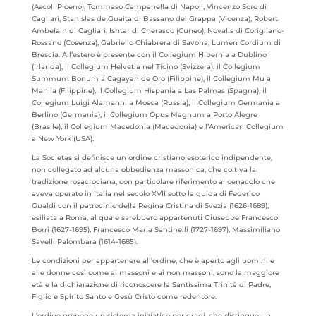
(Ascoli Piceno), Tommaso Campanella di Napoli, Vincenzo Soro di
Cagliari, Stanislas de Guaita di Bassano del Grappa (Vicenza), Robert
Ambelain di Cagliari, Ishtar di Cherasco (Cuneo), Novalis di Corigliano-
Rossano (Cosenza), Gabriello Chiabrera di Savona, Lumen Cordium di
Brescia. All’estero è presente con il Collegium Hibernia a Dublino
(Irlanda), il Collegium Helvetia nel Ticino (Svizzera), il Collegium
Summum Bonum a Cagayan de Oro (Filippine), il Collegium Mu a
Manila (Filippine), il Collegium Hispania a Las Palmas (Spagna), il
Collegium Luigi Alamanni a Mosca (Russia), il Collegium Germania a
Berlino (Germania), il Collegium Opus Magnum a Porto Alegre
(Brasile), il Collegium Macedonia (Macedonia) e l’American Collegium
a New York (USA).
La Societas si definisce un ordine cristiano esoterico indipendente,
non collegato ad alcuna obbedienza massonica, che coltiva la
tradizione rosacrociana, con particolare riferimento al cenacolo che
aveva operato in Italia nel secolo XVII sotto la guida di Federico
Gualdi con il patrocinio della Regina Cristina di Svezia (1626-1689),
esiliata a Roma, al quale sarebbero appartenuti Giuseppe Francesco
Borri (1627-1695), Francesco Maria Santinelli (1727-1697), Massimiliano
Savelli Palombara (1614-1685).
Le condizioni per appartenere all’ordine, che è aperto agli uomini e
alle donne così come ai massoni e ai non massoni, sono la maggiore
età e la dichiarazione di riconoscere la Santissima Trinità di Padre,
Figlio e Spirito Santo e Gesù Cristo come redentore.
L’ordine propone un sistema iniziatico per gradi, che distingue un