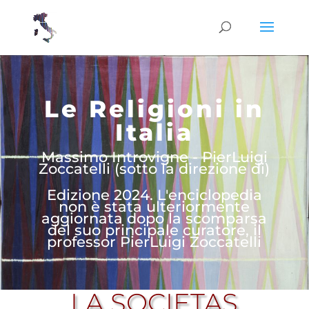
Le Religioni in
Italia
Massimo Introvigne - PierLuigi
Zoccatelli (sotto la direzione di)
Edizione 2024. L'enciclopedia
non è stata ulteriormente
aggiornata dopo la scomparsa
del suo principale curatore, il
professor PierLuigi Zoccatelli
LA SOCIETAS