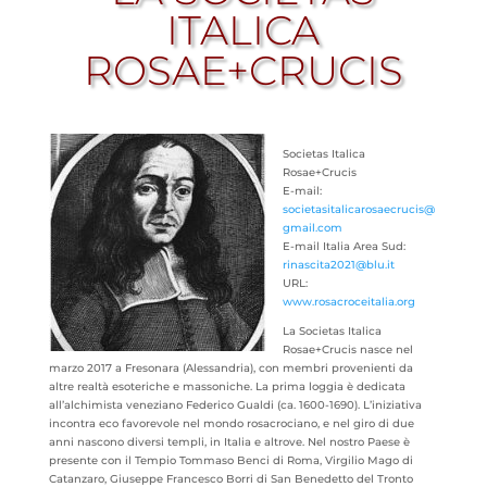
ITALICA
ROSAE+CRUCIS
Societas Italica
Rosae+Crucis
E-mail:
societasitalicarosaecrucis@
gmail.com
E-mail Italia Area Sud:
rinascita2021@blu.it
URL:
www.rosacroceitalia.org
La Societas Italica
Rosae+Crucis nasce nel
marzo 2017 a Fresonara (Alessandria), con membri provenienti da
altre realtà esoteriche e massoniche. La prima loggia è dedicata
all’alchimista veneziano Federico Gualdi (ca. 1600-1690). L’iniziativa
incontra eco favorevole nel mondo rosacrociano, e nel giro di due
anni nascono diversi templi, in Italia e altrove. Nel nostro Paese è
presente con il Tempio Tommaso Benci di Roma, Virgilio Mago di
Catanzaro, Giuseppe Francesco Borri di San Benedetto del Tronto