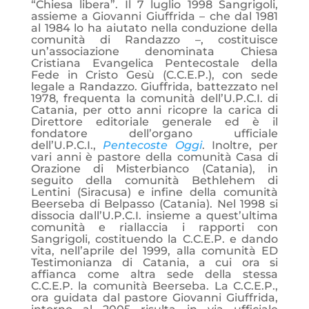
“Chiesa libera”. Il 7 luglio 1998 Sangrigoli,
assieme a Giovanni Giuffrida – che dal 1981
al 1984 lo ha aiutato nella conduzione della
comunità di Randazzo –, costituisce
un’associazione denominata Chiesa
Cristiana Evangelica Pentecostale della
Fede in Cristo Gesù (C.C.E.P.), con sede
legale a Randazzo. Giuffrida, battezzato nel
1978, frequenta la comunità dell’U.P.C.I. di
Catania, per otto anni ricopre la carica di
Direttore editoriale generale ed è il
fondatore dell’organo ufficiale
dell’U.P.C.I.,
Pentecoste Oggi
. Inoltre, per
vari anni è pastore della comunità Casa di
Orazione di Misterbianco (Catania), in
seguito della comunità Bethlehem di
Lentini (Siracusa) e infine della comunità
Beerseba di Belpasso (Catania). Nel 1998 si
dissocia dall’U.P.C.I. insieme a quest’ultima
comunità e riallaccia i rapporti con
Sangrigoli, costituendo la C.C.E.P. e dando
vita, nell’aprile del 1999, alla comunità ED
Testimonianza di Catania, a cui ora si
affianca come altra sede della stessa
C.C.E.P. la comunità Beerseba. La C.C.E.P.,
ora guidata dal pastore Giovanni Giuffrida,