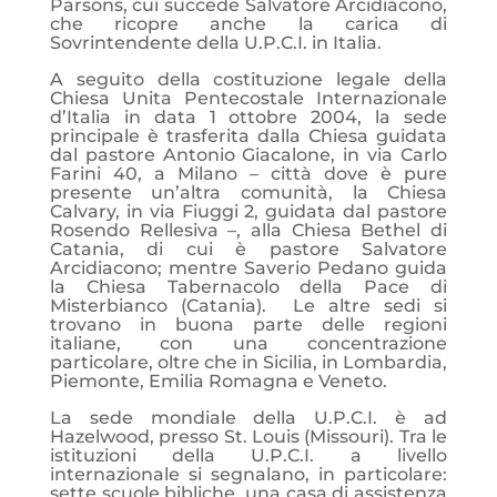
Parsons, cui succede Salvatore Arcidiacono,
che ricopre anche la carica di
Sovrintendente della U.P.C.I. in Italia.
A seguito della costituzione legale della
Chiesa Unita Pentecostale Internazionale
d’Italia in data 1 ottobre 2004, la sede
principale è trasferita dalla Chiesa guidata
dal pastore Antonio Giacalone, in via Carlo
Farini 40, a Milano – città dove è pure
presente un’altra comunità, la Chiesa
Calvary, in via Fiuggi 2, guidata dal pastore
Rosendo Rellesiva –, alla Chiesa Bethel di
Catania, di cui è pastore Salvatore
Arcidiacono; mentre Saverio Pedano guida
la Chiesa Tabernacolo della Pace di
Misterbianco (Catania). Le altre sedi si
trovano in buona parte delle regioni
italiane, con una concentrazione
particolare, oltre che in Sicilia, in Lombardia,
Piemonte, Emilia Romagna e Veneto.
La sede mondiale della U.P.C.I. è ad
Hazelwood, presso St. Louis (Missouri). Tra le
istituzioni della U.P.C.I. a livello
internazionale si segnalano, in particolare:
sette scuole bibliche, una casa di assistenza