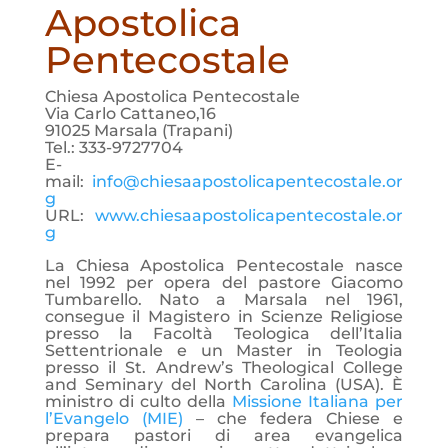
Apostolica
Pentecostale
Chiesa Apostolica Pentecostale
Via Carlo Cattaneo,16
91025 Marsala (Trapani)
Tel.: 333-9727704
E-
mail:
info@chiesaapostolicapentecostale.or
g
URL:
www.chiesaapostolicapentecostale.or
g
La Chiesa Apostolica Pentecostale nasce
nel 1992 per opera del pastore Giacomo
Tumbarello. Nato a Marsala nel 1961,
consegue il Magistero in Scienze Religiose
presso la Facoltà Teologica dell’Italia
Settentrionale e un Master in Teologia
presso il St. Andrew’s Theological College
and Seminary del North Carolina (USA). È
ministro di culto della
Missione Italiana per
l’Evangelo (MIE)
– che federa Chiese e
prepara pastori di area evangelica