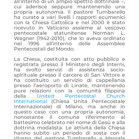
all’interno di un ampio spettro dottrinale –,
cui aderisce seppure mantenendo una
propria autonomia. Il pastore Tumbarello
ha curato a vari livelli i rapporti ecumenici
con la Chiesa Cattolica e nel 2000 è stato
ricevuto in Vaticano assieme al vescovo
pentecostale statunitense Norman L.
Wagner (1942-2010), che lo aveva ordinato
nel 1996 all’interno delle Assemblee
Pentecostali del Mondo.
La Chiesa, costituita con atto pubblico e
registrata presso il Ministero degli Interni,
ha svolto servizi di assistenza socio-
spirituale presso il carcere di San Vittore e
ha costituito un servizio di cappellania
presso l’aeroporto di Linate, mantenendo
pure relazioni con la comunità filippina
della
United Pentecostal Church
International
(Chiesa Unita Pentecostale
Internazionale) di Milano, ma anche in
questo caso con una propria autonomia,
nonostante il comune riferimento al
battesimo celebrato nel nome di Gesù e alla
dottrina modalista. Le attività della Chiesa
hanno subito un periodo di sosta con il
ritorno del pastore Tumbarello a Marsala