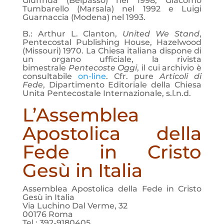
Giuffrida (Belpasso) nel 1998, Giacomo
Tumbarello (Marsala) nel 1992 e Luigi
Guarnaccia (Modena) nel 1993.
B.: Arthur L. Clanton,
United We Stand
,
Pentecostal Publishing House, Hazelwood
(Missouri) 1970. La Chiesa italiana dispone di
un organo ufficiale, la rivista
bimestrale
Pentecoste Oggi
, il cui archivio è
consultabile
on-line
. Cfr. pure
Articoli di
Fede
, Dipartimento Editoriale della Chiesa
Unita Pentecostale Internazionale, s.l.n.d.
L’Assemblea
Apostolica della
Fede in Cristo
Gesù in Italia
Assemblea Apostolica della Fede in Cristo
Gesù in Italia
Via Luchino Dal Verme, 32
00176 Roma
Tel.: 392-9180405