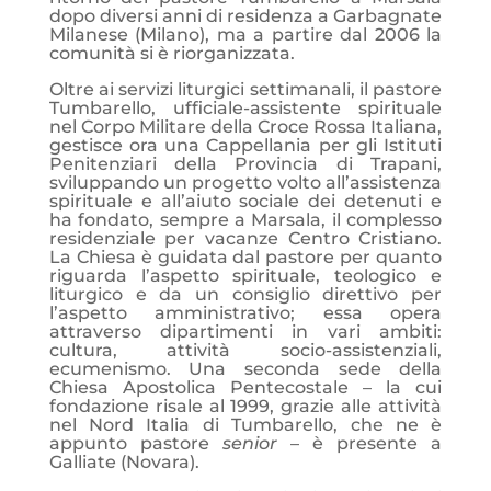
dopo diversi anni di residenza a Garbagnate
Milanese (Milano), ma a partire dal 2006 la
comunità si è riorganizzata.
Oltre ai servizi liturgici settimanali, il pastore
Tumbarello, ufficiale-assistente spirituale
nel Corpo Militare della Croce Rossa Italiana,
gestisce ora una Cappellania per gli Istituti
Penitenziari della Provincia di Trapani,
sviluppando un progetto volto all’assistenza
spirituale e all’aiuto sociale dei detenuti e
ha fondato, sempre a Marsala, il complesso
residenziale per vacanze Centro Cristiano.
La Chiesa è guidata dal pastore per quanto
riguarda l’aspetto spirituale, teologico e
liturgico e da un consiglio direttivo per
l’aspetto amministrativo; essa opera
attraverso dipartimenti in vari ambiti:
cultura, attività socio-assistenziali,
ecumenismo. Una seconda sede della
Chiesa Apostolica Pentecostale – la cui
fondazione risale al 1999, grazie alle attività
nel Nord Italia di Tumbarello, che ne è
appunto pastore
senior
– è presente a
Galliate (Novara).