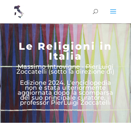
Le Religioni in
Italia
Massimo Introvigne - PierLuigi
Zoccatelli (sotto la direzione di)
Edizione 2024. L'enciclopedia
non è stata ulteriormente
aggiornata dopo la scomparsa
del suo principale curatore, il
professor PierLuigi Zoccatelli