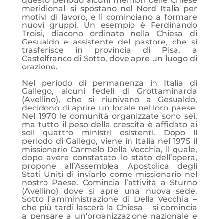
questo periodo alcuni membri delle Chiese
meridionali si spostano nel Nord Italia per
motivi di lavoro, e lì cominciano a formare
nuovi gruppi. Un esempio è Ferdinando
Troisi, diacono ordinato nella Chiesa di
Gesualdo e assistente del pastore, che si
trasferisce in provincia di Pisa, a
Castelfranco di Sotto, dove apre un luogo di
orazione.
Nel periodo di permanenza in Italia di
Gallego, alcuni fedeli di Grottaminarda
(Avellino), che si riunivano a Gesualdo,
decidono di aprire un locale nel loro paese.
Nel 1970 le comunità organizzate sono sei,
ma tutto il peso della crescita è affidato ai
soli quattro ministri esistenti. Dopo il
periodo di Gallego, viene in Italia nel 1975 il
missionario Carmelo Della Vecchia, il quale,
dopo avere constatato lo stato dell’opera,
propone all’Assemblea Apostolica degli
Stati Uniti di inviarlo come missionario nel
nostro Paese. Comincia l’attività a Sturno
(Avellino) dove si apre una nuova sede.
Sotto l’amministrazione di Della Vecchia ‒
che più tardi lascerà la Chiesa ‒ si comincia
a pensare a un’organizzazione nazionale e