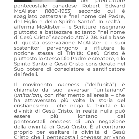
del predicatore
pentecostale canadese Robert Edward
McAlister (1880-1953) secondo cui è
sbagliato battezzare “nel nome del Padre,
del Figlio e dello Spirito Santo”. In realtà –
afferma McAlister – le Scritture insegnano
piuttosto a battezzare soltanto “nel nome
di Gesù Cristo” secondo
Atti
2, 38. Sulla base
di questa osservazione McAlister e i suoi
sostenitori pervengono a rifiutare la
nozione stessa di Trinità: Gesù Cristo è
piuttosto lo stesso Dio Padre e creatore, e lo
Spirito Santo è Gesù Cristo considerato nel
Suo potere di consolatore e santificatore
dei fedeli.
Il movimento
oneness
(“dell’unità”) è
chiamato dai suoi avversari “unitariano”
(
unitarian
), con riferimento all’eresia – che
ha attraversato più volte la storia del
cristianesimo – che nega la Trinità e la
divinità di Gesù Cristo. In realtà nulla può
essere più lontano dai
pentecostali
oneness
di una negazione
della divinità di Gesù Cristo. È al contrario
proprio per esaltare la divinità di Gesù
Cristo che i pentecostali
oneness
arrivano