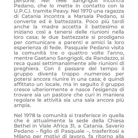
persone. Nel 1966 Sangrigoli incontra
Pedano, che lo mette in contatto con la
U.P.C.I. tramite Peavy. Nel 1970 una ragazza
di Catania incontra a Marsala Pedano, si
converte ed è battezzata. Poco più tardi
anche la madre accetta il battesimo e
iniziano così a tenersi delle riunioni nella
loro casa; le due battezzate si prodigano
per comunicare a parenti e amici la loro
esperienza di fede. Pasquale Pedano visita
la comunità tre o quattro volte l’anno,
mentre Gaetano Sangrigoli, da Randazzo, si
reca quasi settimanalmente alle riunioni di
preghiera. Con il passare del tempo il
gruppo diventa troppo numeroso per
potersi ancora riunire in una casa; è quindi
affittato un locale, ma in seguito il gruppo
cresce ulteriormente e nasce l’esigenza di
trovare sia un pastore che curi in maniera
regolare le attività sia una sala ancora più
ampia.
Nel 1978 la comunità si trasferisce in quella
che è attualmente la sede della Chiesa
Bethel in Viale Africa 31, a Catania. Saverio
Pedano – figlio di Pasquale –, trasferitosi a
Milano per motivi di lavoro, fa ritorno alla