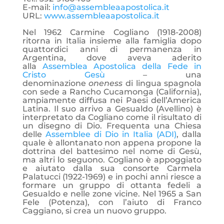
E-mail:
info@assembleaapostolica.it
URL:
www.assembleaapostolica.it
Nel 1962 Carmine Cogliano (1918-2008)
ritorna in Italia insieme alla famiglia dopo
quattordici anni di permanenza in
Argentina, dove aveva aderito
alla
Assemblea Apostolica della Fede in
Cristo Gesù
– una
denominazione
oneness
di lingua spagnola
con sede a Rancho Cucamonga (California),
ampiamente diffusa nei Paesi dell’America
Latina. Il suo arrivo a Gesualdo (Avellino) è
interpretato da Cogliano come il risultato di
un disegno di Dio. Frequenta una Chiesa
delle
Assemblee di Dio in Italia (ADI)
, dalla
quale è allontanato non appena propone la
dottrina del battesimo nel nome di Gesù,
ma altri lo seguono. Cogliano è appoggiato
e aiutato dalla sua consorte Carmela
Palatucci (1922-1969) e in pochi anni riesce a
formare un gruppo di ottanta fedeli a
Gesualdo e nelle zone vicine. Nel 1965 a San
Fele (Potenza), con l’aiuto di Franco
Caggiano, si crea un nuovo gruppo.