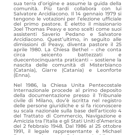
sua terra d’origine e assume la guida della
comunità. Più tardi collabora con lui
Salvatore Arcidiacono. Il 14 gennaio 1979 si
tengono le votazioni per l’elezione ufficiale
del primo pastore. È eletto il missionario
Joel Thomas Peavy e sono scelti come suoi
assistenti Saverio Pedano e Salvatore
Arcidiacono. Quest’ultimo, in seguito alle
dimissioni di Peavy, diventa pastore il 25
aprile 1980. La Chiesa Bethel – che conta
circa seicento battezzati e
duecentocinquanta praticanti – sostiene la
nascita delle comunità di Misterbianco
(Catania), Giarre (Catania) e Leonforte
(Enna).
Nel 1986, la Chiesa Unita Pentecostale
Internazionale procede al primo deposito
della documentazione presso il Tribunale
civile di Milano, dov’è iscritta nel registro
delle persone giuridiche e si fa riconoscere
su scala nazionale sulla base dell’articolo 4
del Trattato di Commercio, Navigazione e
Amicizia tra l’Italia e gli Stati Uniti d’America
del 2 febbraio 1948. Dal 1986 al 25 ottobre
1991, il legale rappresentante è Michael