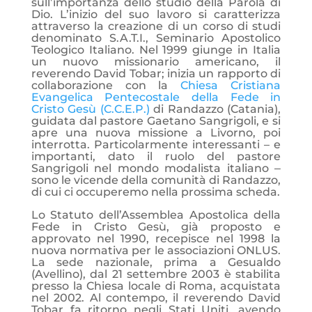
sull’importanza dello studio della Parola di
Dio. L’inizio del suo lavoro si caratterizza
attraverso la creazione di un corso di studi
denominato S.A.T.I., Seminario Apostolico
Teologico Italiano. Nel 1999 giunge in Italia
un nuovo missionario americano, il
reverendo David Tobar; inizia un rapporto di
collaborazione con la
Chiesa Cristiana
Evangelica Pentecostale della Fede in
Cristo Gesù (C.C.E.P.)
di Randazzo (Catania),
guidata dal pastore Gaetano Sangrigoli, e si
apre una nuova missione a Livorno, poi
interrotta. Particolarmente interessanti – e
importanti, dato il ruolo del pastore
Sangrigoli nel mondo modalista italiano ‒
sono le vicende della comunità di Randazzo,
di cui ci occuperemo nella prossima scheda.
Lo Statuto dell’Assemblea Apostolica della
Fede in Cristo Gesù, già proposto e
approvato nel 1990, recepisce nel 1998 la
nuova normativa per le associazioni ONLUS.
La sede nazionale, prima a Gesualdo
(Avellino), dal 21 settembre 2003 è stabilita
presso la Chiesa locale di Roma, acquistata
nel 2002. Al contempo, il reverendo David
Tobar fa ritorno negli Stati Uniti, avendo