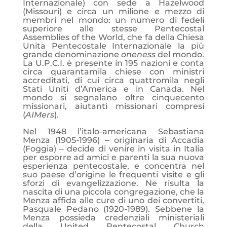
Internazionale) con sede a Hazelwood
(Missouri) e circa un milione e mezzo di
membri nel mondo: un numero di fedeli
superiore alle stesse Pentecostal
Assemblies of the World, che fa della Chiesa
Unita Pentecostale Internazionale la più
grande denominazione
oneness
del mondo.
La U.P.C.I. è presente in 195 nazioni e conta
circa quarantamila chiese con ministri
accreditati, di cui circa quattromila negli
Stati Uniti d’America e in Canada. Nel
mondo si segnalano oltre cinquecento
missionari, aiutanti missionari compresi
(
AIMers
).
Nel 1948 l’italo-americana Sebastiana
Menza (1905-1996) ‒ originaria di Accadia
(Foggia) ‒ decide di venire in visita in Italia
per esporre ad amici e parenti la sua nuova
esperienza pentecostale, e concentra nel
suo paese d’origine le frequenti visite e gli
sforzi di evangelizzazione. Ne risulta la
nascita di una piccola congregazione, che la
Menza affida alle cure di uno dei convertiti,
Pasquale Pedano (1920-1989). Sebbene la
Menza possieda credenziali ministeriali
della United Pentecostal Church