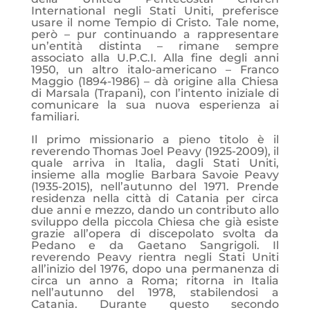
International negli Stati Uniti, preferisce
usare il nome Tempio di Cristo. Tale nome,
però – pur continuando a rappresentare
un’entità distinta – rimane sempre
associato alla U.P.C.I. Alla fine degli anni
1950, un altro italo-americano – Franco
Maggio (1894-1986) – dà origine alla Chiesa
di Marsala (Trapani), con l’intento iniziale di
comunicare la sua nuova esperienza ai
familiari.
Il primo missionario a pieno titolo è il
reverendo Thomas Joel Peavy (1925-2009), il
quale arriva in Italia, dagli Stati Uniti,
insieme alla moglie Barbara Savoie Peavy
(1935-2015), nell’autunno del 1971. Prende
residenza nella città di Catania per circa
due anni e mezzo, dando un contributo allo
sviluppo della piccola Chiesa che già esiste
grazie all’opera di discepolato svolta da
Pedano e da Gaetano Sangrigoli. Il
reverendo Peavy rientra negli Stati Uniti
all’inizio del 1976, dopo una permanenza di
circa un anno a Roma; ritorna in Italia
nell’autunno del 1978, stabilendosi a
Catania. Durante questo secondo