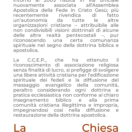
intorno al 2005 risulta in via ufficiale
nuovamente associata all’Assemblea
Apostolica della Fede in Cristo Gesù; più
recentemente rivendica di fatto
un’autonomia da tutte le altre
organizzazioni cristiane – attribuibile alle
non condivisibili visioni dottrinali di alcune
delle altre realtà pentecostali –, pur
riconoscendo una certa comunanza
spirituale nel segno della dottrina biblica e
apostolica.
La C.C.E.P., che ha ottenuto il
riconoscimento di associazione religiosa
senza finalità di lucro, si prefigge di svolgere
una libera attività cristiana per l’edificazione
spirituale dei fedeli e la diffusione del
messaggio evangelico della comunità,
peraltro considerando ogni dottrina e
pratica ecclesiastica non conforme al chiaro
insegnamento biblico e alla prima
comunità cristiana illegittima e impropria,
impegnandosi così nella diffusione e
restaurazione della dottrina apostolica.
La Chiesa