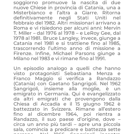
soggiorno promuove la nascita di due
nuove Chiese in provincia di Catania, una a
Misterbianco e l’altra a Giarre. Ritorna
definitivamente negli Stati Uniti nel
febbraio del 1982. Altri missionari arrivano a
Roma e vi risiedono per alcuni anni: Mervin
T. Miller – dal 1976 al 1978 – e LeRoy Gee, dal
1978 al 1981. Bruce Langley, invece, giunge a
Catania nel 1981 e si trattiene fino al 1985,
trascorrendo l’ultimo anno di missione a
Firenze. Infine, Michael Parsons giunge a
Milano nel 1983 e vi rimane fino al 1991.
Un episodio analogo a quelli che hanno
visto protagonisti Sebastiana Menza e
Franco Maggio si verifica a Randazzo
(Catania) con Gaetano Sangrigoli. Nel 1962
Sangrigoli, insieme alla moglie, è un
emigrato in Germania. Qui è evangelizzato
da altri emigrati che provengono dalla
Chiesa di Accadia e il 15 giugno 1962 è
battezzato in Svizzera. Rimane all’estero
fino al dicembre 1964, poi rientra a
Randazzo, il suo paese d’origine, dove –
circa un anno più tardi – apre una piccola
sala, comincia a predicare e battezza sette