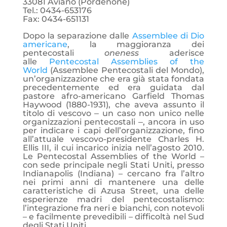
33081 Aviano (Pordenone)
Tel.: 0434-653176
Fax: 0434-651131
Dopo la separazione dalle
Assemblee di Dio
americane
, la maggioranza dei
pentecostali
oneness
aderisce
alle
Pentecostal Assemblies of the
World
(Assemblee Pentecostali del Mondo),
un’organizzazione che era già stata fondata
precedentemente ed era guidata dal
pastore afro-americano Garfield Thomas
Haywood (1880-1931), che aveva assunto il
titolo di vescovo ‒ un caso non unico nelle
organizzazioni pentecostali ‒, ancora in uso
per indicare i capi dell’organizzazione, fino
all’attuale vescovo-presidente Charles H.
Ellis III, il cui incarico inizia nell’agosto 2010.
Le Pentecostal Assemblies of the World –
con sede principale negli Stati Uniti, presso
Indianapolis (Indiana) – cercano fra l’altro
nei primi anni di mantenere una delle
caratteristiche di Azusa Street, una delle
esperienze madri del pentecostalismo:
l’integrazione fra neri e bianchi, con notevoli
– e facilmente prevedibili – difficoltà nel Sud
degli Stati Uniti.