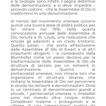
e la teologia sono infatti il segno distintivo
delle denominazioni, e si deve impedire –
secondo costoro – che le Assemblee di Dio si
trasformino in una denominazione.
Ai nemici del movimento
oneness
occorre
quindi una buona dose di abilità politica per
far votare nel 1916, nella quarta
convocazione annuale delle Assemblee di
Dio, tenuta a St. Louis, una risoluzione che
vincola gli aderenti a un credo trinitario.
Questo passo – che porta all’esclusione
dalle Assemblee di Dio di Ewart e di altri
importanti dirigenti – è considerato dalla
Blumhofer come un passo decisivo per la
trasformazione delle Assemblee di Dio da
struttura di servizio per un
network
in
denominazione. Quanto ai
pentecostali
oneness
, non rimane loro che
organizzarsi in strutture diverse, che
imitano le Assemblee di Dio nel percorrere
la strada da
network
a denominazioni. Divisi
in un centinaio di denominazioni grandi e
piccole, i pentecostali
oneness
o modalisti
sono nel mondo oltre cinque milioni.
Considerati insieme i protagonisti e le
vittime di una “aberrazione” eretica da