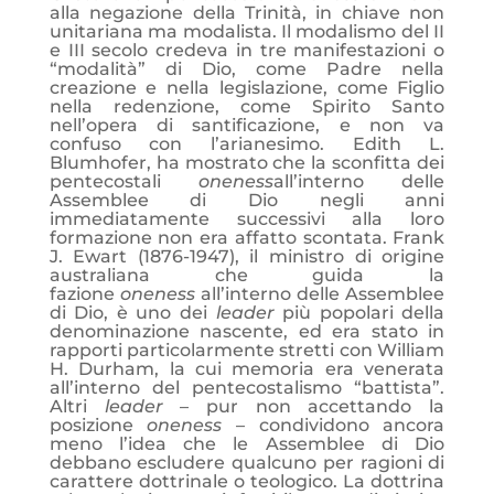
alla negazione della Trinità, in chiave non
unitariana ma modalista. Il modalismo del II
e III secolo credeva in tre manifestazioni o
“modalità” di Dio, come Padre nella
creazione e nella legislazione, come Figlio
nella redenzione, come Spirito Santo
nell’opera di santificazione, e non va
confuso con l’arianesimo. Edith L.
Blumhofer, ha mostrato che la sconfitta dei
pentecostali
oneness
all’interno delle
Assemblee di Dio negli anni
immediatamente successivi alla loro
formazione non era affatto scontata. Frank
J. Ewart (1876-1947), il ministro di origine
australiana che guida la
fazione
oneness
all’interno delle Assemblee
di Dio, è uno dei
leader
più popolari della
denominazione nascente, ed era stato in
rapporti particolarmente stretti con William
H. Durham, la cui memoria era venerata
all’interno del pentecostalismo “battista”.
Altri
leader
– pur non accettando la
posizione
oneness
– condividono ancora
meno l’idea che le Assemblee di Dio
debbano escludere qualcuno per ragioni di
carattere dottrinale o teologico. La dottrina