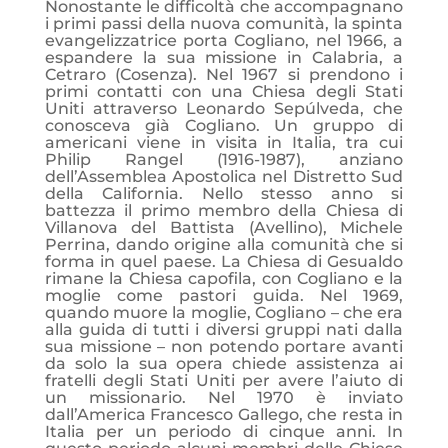
Nonostante le difficoltà che accompagnano
i primi passi della nuova comunità, la spinta
evangelizzatrice porta Cogliano, nel 1966, a
espandere la sua missione in Calabria, a
Cetraro (Cosenza). Nel 1967 si prendono i
primi contatti con una Chiesa degli Stati
Uniti attraverso Leonardo Sepúlveda, che
conosceva già Cogliano. Un gruppo di
americani viene in visita in Italia, tra cui
Philip Rangel (1916-1987), anziano
dell’Assemblea Apostolica nel Distretto Sud
della California. Nello stesso anno si
battezza il primo membro della Chiesa di
Villanova del Battista (Avellino), Michele
Perrina, dando origine alla comunità che si
forma in quel paese. La Chiesa di Gesualdo
rimane la Chiesa capofila, con Cogliano e la
moglie come pastori guida. Nel 1969,
quando muore la moglie, Cogliano – che era
alla guida di tutti i diversi gruppi nati dalla
sua missione – non potendo portare avanti
da solo la sua opera chiede assistenza ai
fratelli degli Stati Uniti per avere l’aiuto di
un missionario. Nel 1970 è inviato
dall’America Francesco Gallego, che resta in
Italia per un periodo di cinque anni. In