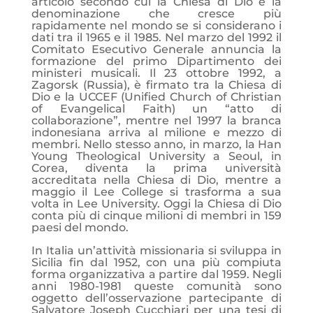
articolo secondo cui la Chiesa di Dio è la
denominazione che cresce più
rapidamente nel mondo se si considerano i
dati tra il 1965 e il 1985. Nel marzo del 1992 il
Comitato Esecutivo Generale annuncia la
formazione del primo Dipartimento dei
ministeri musicali. Il 23 ottobre 1992, a
Zagorsk (Russia), è firmato tra la Chiesa di
Dio e la UCCEF (Unified Church of Christian
of Evangelical Faith) un “atto di
collaborazione”, mentre nel 1997 la branca
indonesiana arriva al milione e mezzo di
membri. Nello stesso anno, in marzo, la Han
Young Theological University a Seoul, in
Corea, diventa la prima università
accreditata nella Chiesa di Dio, mentre a
maggio il Lee College si trasforma a sua
volta in Lee University. Oggi la Chiesa di Dio
conta più di cinque milioni di membri in 159
paesi del mondo.
In Italia un’attività missionaria si sviluppa in
Sicilia fin dal 1952, con una più compiuta
forma organizzativa a partire dal 1959. Negli
anni 1980-1981 queste comunità sono
oggetto dell’osservazione partecipante di
Salvatore Joseph Cucchiari per una tesi di