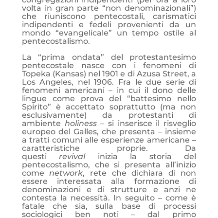
volta in gran parte “non denominazionali”)
che riuniscono pentecostali, carismatici
indipendenti e fedeli provenienti da un
mondo “evangelicale” un tempo ostile al
pentecostalismo.
La “prima ondata” del protestantesimo
pentecostale nasce con i fenomeni di
Topeka (Kansas) nel 1901 e di Azusa Street, a
Los Angeles, nel 1906. Fra le due serie di
fenomeni americani – in cui il dono delle
lingue come prova del “battesimo nello
Spirito” è accettato soprattutto (ma non
esclusivamente) da protestanti di
ambiente
holiness
– si inserisce il risveglio
europeo del Galles, che presenta – insieme
a tratti comuni alle esperienze americane –
caratteristiche proprie. Da
questi
revival
inizia la storia del
pentecostalismo, che si presenta all’inizio
come
network
, rete che dichiara di non
essere interessata alla formazione di
denominazioni e di strutture e anzi ne
contesta la necessità. In seguito – come è
fatale che sia, sulla base di processi
sociologici ben noti – dal primo