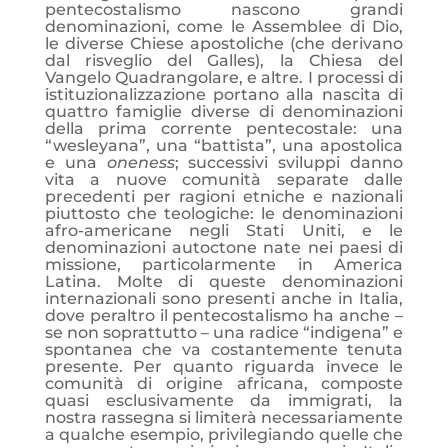
pentecostalismo nascono grandi
denominazioni, come le Assemblee di Dio,
le diverse Chiese apostoliche (che derivano
dal risveglio del Galles), la Chiesa del
Vangelo Quadrangolare, e altre. I processi di
istituzionalizzazione portano alla nascita di
quattro famiglie diverse di denominazioni
della prima corrente pentecostale: una
“wesleyana”, una “battista”, una apostolica
e una
oneness
; successivi sviluppi danno
vita a nuove comunità separate dalle
precedenti per ragioni etniche e nazionali
piuttosto che teologiche: le denominazioni
afro-americane negli Stati Uniti, e le
denominazioni autoctone nate nei paesi di
missione, particolarmente in America
Latina. Molte di queste denominazioni
internazionali sono presenti anche in Italia,
dove peraltro il pentecostalismo ha anche –
se non soprattutto – una radice “indigena” e
spontanea che va costantemente tenuta
presente. Per quanto riguarda invece le
comunità di origine africana, composte
quasi esclusivamente da immigrati, la
nostra rassegna si limiterà necessariamente
a qualche esempio, privilegiando quelle che