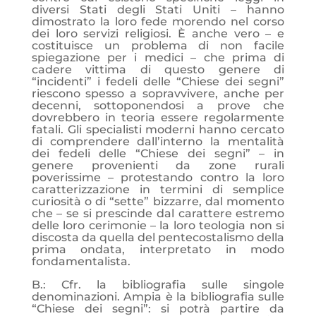
diversi Stati degli Stati Uniti – hanno
dimostrato la loro fede morendo nel corso
dei loro servizi religiosi. È anche vero – e
costituisce un problema di non facile
spiegazione per i medici – che prima di
cadere vittima di questo genere di
“incidenti” i fedeli delle “Chiese dei segni”
riescono spesso a sopravvivere, anche per
decenni, sottoponendosi a prove che
dovrebbero in teoria essere regolarmente
fatali. Gli specialisti moderni hanno cercato
di comprendere dall’interno la mentalità
dei fedeli delle “Chiese dei segni” – in
genere provenienti da zone rurali
poverissime – protestando contro la loro
caratterizzazione in termini di semplice
curiosità o di “sette” bizzarre, dal momento
che – se si prescinde dal carattere estremo
delle loro cerimonie – la loro teologia non si
discosta da quella del pentecostalismo della
prima ondata, interpretato in modo
fondamentalista.
B.: Cfr. la bibliografia sulle singole
denominazioni. Ampia è la bibliografia sulle
“Chiese dei segni”: si potrà partire da