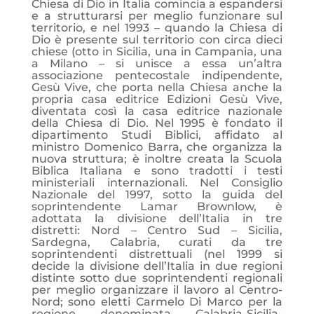
Chiesa di Dio in Italia comincia a espandersi
e a strutturarsi per meglio funzionare sul
territorio, e nel 1993 – quando la Chiesa di
Dio è presente sul territorio con circa dieci
chiese (otto in Sicilia, una in Campania, una
a Milano – si unisce a essa un’altra
associazione pentecostale indipendente,
Gesù Vive, che porta nella Chiesa anche la
propria casa editrice Edizioni Gesù Vive,
diventata così la casa editrice nazionale
della Chiesa di Dio. Nel 1995 è fondato il
dipartimento Studi Biblici, affidato al
ministro Domenico Barra, che organizza la
nuova struttura; è inoltre creata la Scuola
Biblica Italiana e sono tradotti i testi
ministeriali internazionali. Nel Consiglio
Nazionale del 1997, sotto la guida del
soprintendente Lamar Brownlow, è
adottata la divisione dell’Italia in tre
distretti: Nord – Centro Sud – Sicilia,
Sardegna, Calabria, curati da tre
soprintendenti distrettuali (nel 1999 si
decide la divisione dell’Italia in due regioni
distinte sotto due soprintendenti regionali
per meglio organizzare il lavoro al Centro-
Nord; sono eletti Carmelo Di Marco per la
regione denominata Calabria-Sicilia-