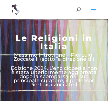
Le Religioni in
Italia
Massimo Introvigne – PierLuigi
Zoccatelli (sotto la direzione di)
Edizione 2024. L’enciclopedia non
è stata ulteriormente aggiornata
dopo la scomparsa del suo
principale curatore, il professor
PierLuigi Zoccatelli