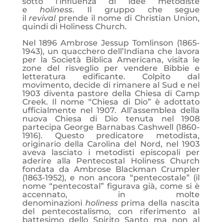
sotto l’influenza di idee metodiste
e
holiness
. Il gruppo che segue
il
revival
prende il nome di Christian Union,
quindi di Holiness Church.
Nel 1896 Ambrose Jessup Tomlinson (1865-
1943), un quacchero dell’Indiana che lavora
per la Società Biblica Americana, visita le
zone del risveglio per vendere Bibbie e
letteratura edificante. Colpito dal
movimento, decide di rimanere al Sud e nel
1903 diventa pastore della Chiesa di Camp
Creek. Il nome “Chiesa di Dio” è adottato
ufficialmente nel 1907. All’assemblea della
nuova Chiesa di Dio tenuta nel 1908
partecipa George Barnabas Cashwell (1860-
1916). Questo predicatore metodista,
originario della Carolina del Nord, nel 1903
aveva lasciato i metodisti episcopali per
aderire alla Pentecostal Holiness Church
fondata da Ambrose Blackman Crumpler
(1863-1952), e non ancora “pentecostale” (il
nome “pentecostal” figurava già, come si è
accennato, in molte
denominazioni
holiness
prima della nascita
del pentecostalismo, con riferimento al
battesimo dello Spirito Santo ma non al