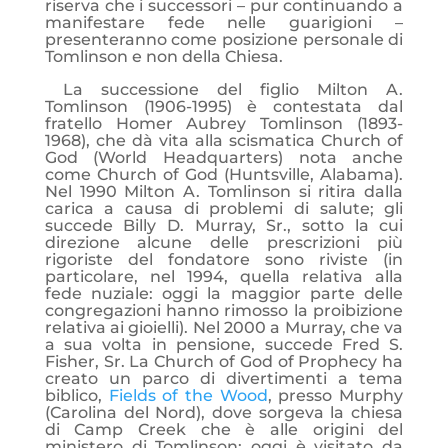
riserva che i successori – pur continuando a
manifestare fede nelle guarigioni –
presenteranno come posizione personale di
Tomlinson e non della Chiesa.
La successione del figlio Milton A.
Tomlinson (1906-1995) è contestata dal
fratello Homer Aubrey Tomlinson (1893-
1968), che dà vita alla scismatica Church of
God (World Headquarters) nota anche
come Church of God (Huntsville, Alabama).
Nel 1990 Milton A. Tomlinson si ritira dalla
carica a causa di problemi di salute; gli
succede Billy D. Murray, Sr., sotto la cui
direzione alcune delle prescrizioni più
rigoriste del fondatore sono riviste (in
particolare, nel 1994, quella relativa alla
fede nuziale: oggi la maggior parte delle
congregazioni hanno rimosso la proibizione
relativa ai gioielli). Nel 2000 a Murray, che va
a sua volta in pensione, succede Fred S.
Fisher, Sr. La Church of God of Prophecy ha
creato un parco di divertimenti a tema
biblico,
Fields of the Wood
, presso Murphy
(Carolina del Nord), dove sorgeva la chiesa
di Camp Creek che è alle origini del
ministero di Tomlinson: oggi è visitato da