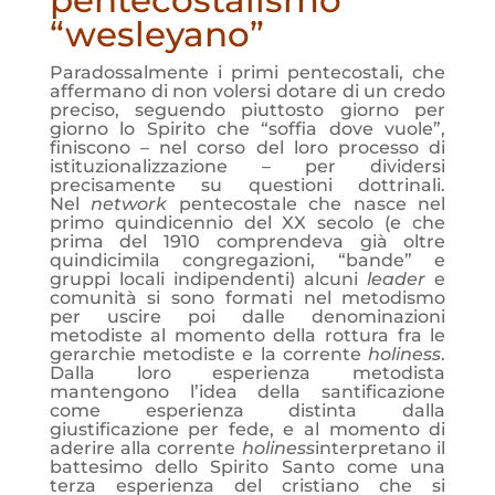
pentecostalismo
“wesleyano”
Paradossalmente i primi pentecostali, che
affermano di non volersi dotare di un credo
preciso, seguendo piuttosto giorno per
giorno lo Spirito che “soffia dove vuole”,
finiscono – nel corso del loro processo di
istituzionalizzazione – per dividersi
precisamente su questioni dottrinali.
Nel
network
pentecostale che nasce nel
primo quindicennio del XX secolo (e che
prima del 1910 comprendeva già oltre
quindicimila congregazioni, “bande” e
gruppi locali indipendenti) alcuni
leader
e
comunità si sono formati nel metodismo
per uscire poi dalle denominazioni
metodiste al momento della rottura fra le
gerarchie metodiste e la corrente
holiness
.
Dalla loro esperienza metodista
mantengono l’idea della santificazione
come esperienza distinta dalla
giustificazione per fede, e al momento di
aderire alla corrente
holiness
interpretano il
battesimo dello Spirito Santo come una
terza esperienza del cristiano che si