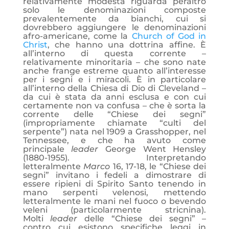
relativamente modesta riguarda peraltro
solo le denominazioni composte
prevalentemente da bianchi, cui si
dovrebbero aggiungere le denominazioni
afro-americane, come la
Church of God in
Christ
, che hanno una dottrina affine. È
all’interno di questa corrente –
relativamente minoritaria – che sono nate
anche frange estreme quanto all’interesse
per i segni e i miracoli. È in particolare
all’interno della Chiesa di Dio di Cleveland –
da cui è stata da anni esclusa e con cui
certamente non va confusa – che è sorta la
corrente delle “Chiese dei segni”
(impropriamente chiamate “culti del
serpente”) nata nel 1909 a Grasshopper, nel
Tennessee, e che ha avuto come
principale
leader
George Went Hensley
(1880-1955). Interpretando
letteralmente
Marco
16, 17-18, le “Chiese dei
segni” invitano i fedeli a dimostrare di
essere ripieni di Spirito Santo tenendo in
mano serpenti velenosi, mettendo
letteralmente le mani nel fuoco o bevendo
veleni (particolarmente stricnina).
Molti
leader
delle “Chiese dei segni” –
contro cui esistono specifiche leggi in