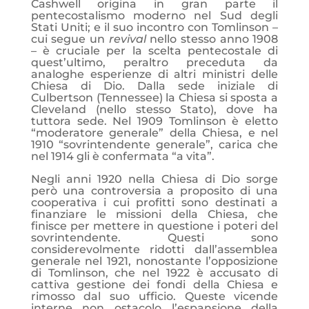
Cashwell origina in gran parte il
pentecostalismo moderno nel Sud degli
Stati Uniti; e il suo incontro con Tomlinson –
cui segue un
revival
nello stesso anno 1908
– è cruciale per la scelta pentecostale di
quest’ultimo, peraltro preceduta da
analoghe esperienze di altri ministri delle
Chiesa di Dio. Dalla sede iniziale di
Culbertson (Tennessee) la Chiesa si sposta a
Cleveland (nello stesso Stato), dove ha
tuttora sede. Nel 1909 Tomlinson è eletto
“moderatore generale” della Chiesa, e nel
1910 “sovrintendente generale”, carica che
nel 1914 gli è confermata “a vita”.
Negli anni 1920 nella Chiesa di Dio sorge
però una controversia a proposito di una
cooperativa i cui profitti sono destinati a
finanziare le missioni della Chiesa, che
finisce per mettere in questione i poteri del
sovrintendente. Questi sono
considerevolmente ridotti dall’assemblea
generale nel 1921, nonostante l’opposizione
di Tomlinson, che nel 1922 è accusato di
cattiva gestione dei fondi della Chiesa e
rimosso dal suo ufficio. Queste vicende
interne non ostacolo l’espansione della