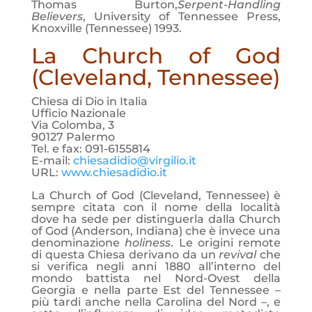
Thomas Burton,
Serpent-Handling
Believers
, University of Tennessee Press,
Knoxville (Tennessee) 1993.
La Church of God
(Cleveland, Tennessee)
Chiesa di Dio in Italia
Ufficio Nazionale
Via Colomba, 3
90127 Palermo
Tel. e fax: 091-6155814
E-mail:
chiesadidio@virgilio.it
URL:
www.chiesadidio.it
La Church of God (Cleveland, Tennessee) è
sempre citata con il nome della località
dove ha sede per distinguerla dalla Church
of God (Anderson, Indiana) che è invece una
denominazione
holiness
. Le origini remote
di questa Chiesa derivano da un
revival
che
si verifica negli anni 1880 all’interno del
mondo battista nel Nord-Ovest della
Georgia e nella parte Est del Tennessee –
più tardi anche nella Carolina del Nord –, e