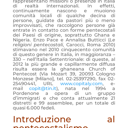
rappresentano missioni o presenze in Italia
di realtà internazionali. In effetti,
continuamente nascono e muoiono
comunità locali di qualche decina di
persone, guidate da pastori più o meno
improvvisati, che raccolgono persone già
entrate in contatto con forme pentecostali
dei Paesi di origine, soprattutto Ghana e
Nigeria. Enzo Pace e Annalisa Butticci (
Le
religioni pentecostali
, Carocci, Roma 2010)
stimavano nel 2010 cinquecento comunità
di questo genere in Italia, in maggioranza –
330 – nell’Italia Settentrionale: di queste, al
2012 la più grande e capillarmente diffusa
risulta essere la ghaneana Church of
Pentecost (Via Mozart 39, 20093 Cologno
Monzese [Milano], tel. 02-25397290, fax 02-
25490441, URL
www.copitaly.com
, e-
mail
copit@tin.it
), nata nel 1994 a
Pordenone a opera di un gruppo
d’immigrati e che conta attualmente 21
distretti e 99 assemblee, per un totale di
quasi 6.000 fedeli.
Introduzione al