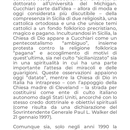
dottorato all’Università del Michigan.
Cucchiari parte dall’idea – allora di moda e
oggi considerata più discutibile – della
compresenza in Sicilia di due religiosità, una
cattolica ortodossa e una che unisce temi
cattolici a un fondo folklorico precristiano,
magico e pagano. Inculturandosi in Sicilia, la
Chiesa di Dio appare a Cucchiari come un
pentecostalismo “ambiguo”, insieme
protesta contro la religione folklorica
“pagana” e accoglimento di motivi di
quest’ultima, sia nel culto “sicilianizzato” sia
in una spiritualità in cui ha una parte
importante l’attesa dei miracoli e delle
guarigioni. Queste osservazioni appaiono
oggi “datate”, mentre la Chiesa di Dio in
Italia ha intrapreso – con l’appoggio della
Chiesa madre di Cleveland – la strada per
costituirsi come ente di culto italiano
autonomo dagli Stati Uniti, ancorché con lo
stesso credo dottrinale e obiettivi spirituali
(come risulta da una dichiarazione del
Sovrintendente Generale Paul L. Walker del
21 gennaio 1997).
Comunque sia, solo negli anni 1990 la