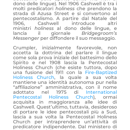
dono delle lingue). Nel 1906 Cashwell è tra i
molti predicatori
holiness
che prendono la
strada di Azusa Street e si convertono al
pentecostalismo. A partire dal Natale del
1906, Cashwell introduce altri
ministri
holiness
al dono delle lingue, e
lancia il giornale
Bridgegroom’s
Messenger
per diffondere il suo messaggio.
Crumpler, inizialmente favorevole, non
accetta la dottrina del parlare il lingue
come sola prova iniziale del battesimo dello
Spirito e nel 1908 lascia la Pentecostal
Holiness Church (che esiste tuttora, dopo
una fusione del 1911 con la
Fire-Baptized
Holiness Church
, la quale a sua volta
mantiene una identità autonoma pur nella
“affiliazione” amministrativa, con il nome
adottato nel 1975 di
International
Pentecostal Holiness Church
), ormai
acquisita in maggioranza alle idee di
Cashwell. Quest’ultimo, tuttavia, desideroso
di portare le idee pentecostali più a Sud,
lascia a sua volta la Pentecostal Holiness
Church per intraprendere un’attività di
predicatore indipendente. Dal ministero di