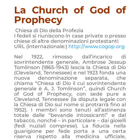
La Church of God of
Prophecy
Chiesa di Dio della Profezia
I fedeli si riuniscono in case private o presso
chiese di altre denominazioni protestanti
URL (internazionale:)
http://www.cogop.org
Nel 1922, rimosso dall’incarico di
sovrintendente generale, Ambrose Jessup
Tomlinson (1865-1943) lascia la Chiesa di Dio
(Cleveland, Tennessee) e nel 1923 fonda una
nuova denominazione separata, che
chiama “Chiesa di Dio il cui sovrintendente
generale è A. J. Tomlinson”, quindi Church
of God of Prophecy, con sede pure a
Cleveland, Tennessee (la disputa legale con
la Chiesa di Dio sul nome si protrarrà fino al
1952). I membri sono tenuti all’astinenza
totale dalle “bevande intossicanti” e dal
tabacco, nonché – in particolare – dai gioielli
(fedi nuziali comprese). La fiducia nella
guarigione per fede porta a una certa
riserva rispetto alla medicina ufficiale,