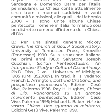
Sardegna e Domenico Barra per l’Italia
peninsulare). La Chiesa conta attualmente
circa tremila membri suddivisi in venti
comunità e missioni, alle quali – dal febbraio
2000 – si sono unite alcune Chiese
pentecostali romene in Italia, formando così
un distretto romeno all’interno della Chiesa
di Dio.
B.: Per una sintesi generale: Mickey
Crews,
The Church of God. A Social History
,
University of Tennessee Press, Knoxville
(Tennessee) 1990. Sulla situazione italiana
nei primi anni 1980: Salvatore Joseph
Cucchiari,
Sicilian Pentecostalism. An
Interpretive Study in Cultural Discontinuity
,
Ph.D. Diss., 2 voll., University of Michigan
1985 (UMI 8520887). In trad. it., si vedano:
French L. Arrington,
Dottrina Cristiana, una
prospettiva pentecostale
, Edizioni Gesù
Vive, Palermo 1998; Ray H. Hughes,
Chiesa
di Dio. Panoramica su un grande
movimento pentecostale
, Edizioni Gesù
Vive, Palermo 1995; Michael L. Baker,
Voi e la
vostra Chiesa. Uno sguardo al ministero
,
Edizioni Gesù Vive, Palermo 1999.