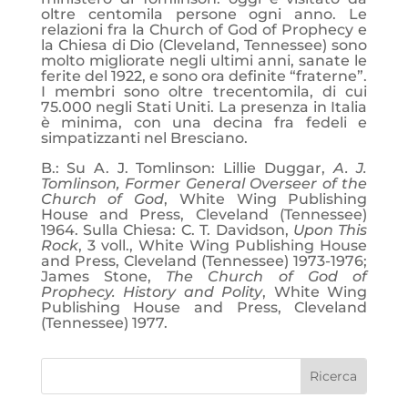
oltre centomila persone ogni anno. Le
relazioni fra la Church of God of Prophecy e
la Chiesa di Dio (Cleveland, Tennessee) sono
molto migliorate negli ultimi anni, sanate le
ferite del 1922, e sono ora definite “fraterne”.
I membri sono oltre trecentomila, di cui
75.000 negli Stati Uniti. La presenza in Italia
è minima, con una decina fra fedeli e
simpatizzanti nel Bresciano.
B.: Su A. J. Tomlinson: Lillie Duggar,
A. J.
Tomlinson, Former General Overseer of the
Church of God
, White Wing Publishing
House and Press, Cleveland (Tennessee)
1964. Sulla Chiesa:
C. T. Davidson,
Upon This
Rock
, 3 voll., White Wing Publishing House
and Press, Cleveland (Tennessee) 1973-1976;
James Stone,
The Church of God of
Prophecy. History and Polity
, White Wing
Publishing House and Press, Cleveland
(Tennessee) 1977.