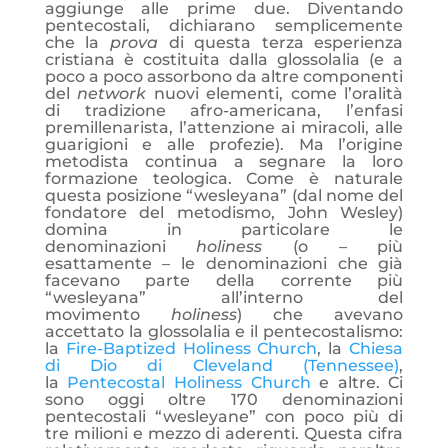
aggiunge alle prime due. Diventando
pentecostali, dichiarano semplicemente
che la
prova
di questa terza esperienza
cristiana è costituita dalla glossolalia (e a
poco a poco assorbono da altre componenti
del
network
nuovi elementi, come l’oralità
di tradizione afro-americana, l’enfasi
premillenarista, l’attenzione ai miracoli, alle
guarigioni e alle profezie). Ma l’origine
metodista continua a segnare la loro
formazione teologica. Come è naturale
questa posizione “wesleyana” (dal nome del
fondatore del metodismo, John Wesley)
domina in particolare le
denominazioni
holiness
(o – più
esattamente – le denominazioni che già
facevano parte della corrente più
“wesleyana” all’interno del
movimento
holiness
) che avevano
accettato la glossolalia e il pentecostalismo:
la
Fire-Baptized Holiness Church
, la
Chiesa
di Dio di Cleveland (Tennessee)
,
la
Pentecostal Holiness Church
e altre. Ci
sono oggi oltre 170 denominazioni
pentecostali “wesleyane” con poco più di
tre milioni e mezzo di aderenti. Questa cifra