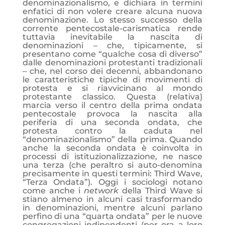
denominazionalismo, e dichiara in termini
enfatici di non volere creare alcuna nuova
denominazione. Lo stesso successo della
corrente pentecostale-carismatica rende
tuttavia inevitabile la nascita di
denominazioni – che, tipicamente, si
presentano come “qualche cosa di diverso”
dalle denominazioni protestanti tradizionali
– che, nel corso dei decenni, abbandonano
le caratteristiche tipiche di movimenti di
protesta e si riavvicinano al mondo
protestante classico. Questa (relativa)
marcia verso il centro della prima ondata
pentecostale provoca la
nascita alla
periferia di una seconda ondata, che
protesta contro la caduta nel
“denominazionalismo” della prima. Quando
anche la seconda ondata è coinvolta in
processi di istituzionalizzazione, ne nasce
una terza (che peraltro si auto-denomina
precisamente in questi termini: Third Wave,
“Terza Ondata”). Oggi i sociologi notano
come anche i
network
della Third Wave si
stiano almeno in alcuni casi trasformando
in denominazioni, mentre alcuni parlano
perfino di una “quarta ondata” per le nuove
congregazioni indipendenti (per ora a loro