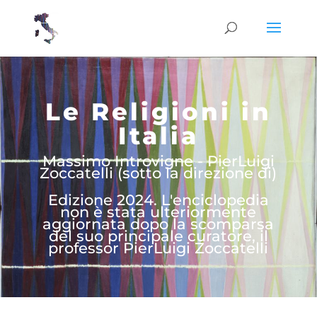
Le Religioni in
Italia
Massimo Introvigne - PierLuigi
Zoccatelli (sotto la direzione di)
Edizione 2024. L'enciclopedia
non è stata ulteriormente
aggiornata dopo la scomparsa
del suo principale curatore, il
professor PierLuigi Zoccatelli