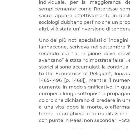
individuale, per la maggioranza del
semplicemente come l’interesse sempr
sacro, appare effettivamente in decl
sociologi dubitano perfino che un proces
altri, vi è stata un’inversione di tende
Uno dei più noti specialisti di indagin
Iannaccone, scriveva nel settembre 1
secondo cui “la religione deve inev
avanzano” è stata “dimostrata falsa”, 
storici si sono accumulati, la continua 
to the Economics of Religion”,
Journa
1465-1496 [p. 1468]). Mentre il nume
aumenta in modo significativo, in quas
europei a lungo sottoposti a propagand
coloro che dichiarano di credere in u
a una vita dopo la morte, o afferm
forme di preghiera o di meditazione, s
con punte in Paesi non secondari – Stat