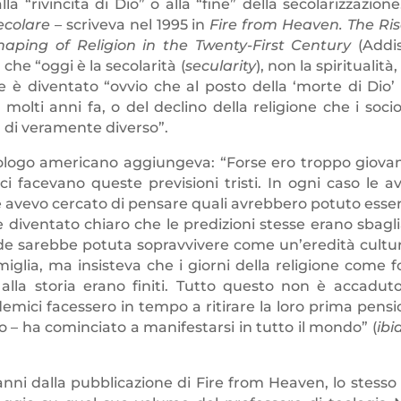
lla “rivincita di Dio” o alla “fine” della secolarizzazione
ecolare
– scriveva nel 1995 in
Fire from Heaven. The Ris
haping of Religion in the Twenty-First Century
(Addi
he “oggi è la secolarità (
secularity
), non la spiritualità
he è diventato “ovvio che al posto della ‘morte di Dio’
molti anni fa, o del declino della religione che i socio
 di veramente diverso”.
teologo americano aggiungeva: “Forse ero troppo giova
 facevano queste previsioni tristi. In ogni caso le a
 avevo cercato di pensare quali avrebbero potuto esser
diventato chiaro che le predizioni stesse erano sbagli
de sarebbe potuta sopravvivere come un’eredità cultur
amiglia, ma insisteva che i giorni della religione come f
alla storia erano finiti. Tutto questo non è accaduto
demici facessero in tempo a ritirare la loro prima pensi
po – ha cominciato a manifestarsi in tutto il mondo” (
ibid
anni dalla pubblicazione di Fire from Heaven, lo stesso