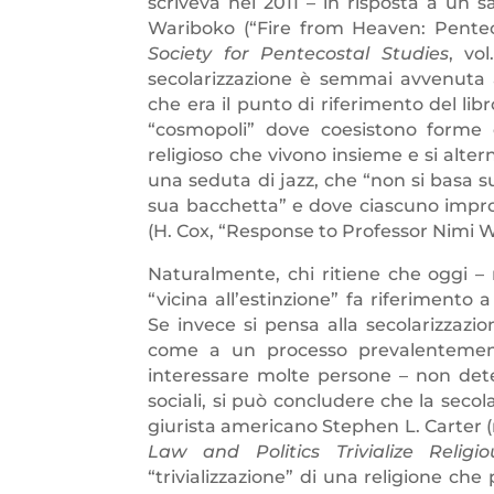
scriveva nel 2011 – in risposta a un 
Wariboko (“Fire from Heaven: Pentec
Society for Pentecostal Studies
, vo
secolarizzazione è semmai avvenuta a
che era il punto di riferimento del lib
“cosmopoli” dove coesistono forme di
religioso che vivono insieme e si alte
una seduta di jazz, che “non si basa s
sua bacchetta” e dove ciascuno impro
(H. Cox, “Response to Professor Nimi 
Naturalmente, chi ritiene che oggi – 
“vicina all’estinzione” fa riferimento
Se invece si pensa alla secolarizzazi
come a un processo prevalentemente
interessare molte persone – non deter
sociali, si può concludere che la secol
giurista americano Stephen L. Carter 
Law and Politics Trivialize Religi
“trivializzazione” di una religione ch