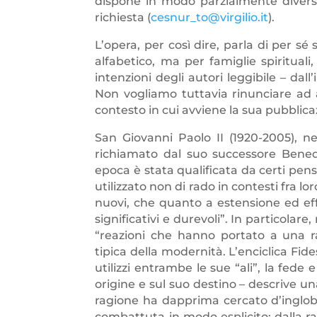
dispone in modo parzialmente diverso
richiesta (
cesnur_to@virgilio.it
).
L’opera, per così dire, parla di per sé
alfabetico, ma per famiglie spirituali
intenzioni degli autori leggibile – dall
Non vogliamo tuttavia rinunciare ad 
contesto in cui avviene la sua pubblicaz
San Giovanni Paolo II (1920-2005), nel
richiamato dal suo successore Benede
epoca è stata qualificata da certi pen
utilizzato non di rado in contesti fra l
nuovi, che quanto a estensione ed eff
significativi e durevoli”. In particolar
“reazioni che hanno portato a una ra
tipica della modernità. L’enciclica Fid
utilizzi entrambe le sue “ali”, la fede
origine e sul suo destino – descrive una
ragione ha dapprima cercato d’ingloba
combattuta in modo esplicito; dalla ra