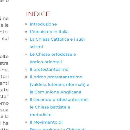
ne o
INDICE
dine
Introduzione
elle
nto.
L’ebraismo in Italia
 sul
La Chiesa Cattolica e i suoi
scismi
Le Chiese ortodosse e
olte
antico-orientali
stra
Il protestantesimo
ine,
tori
Il primo protestantesimo
enti
(valdesi, luterani, riformati) e
tate
la Comunione Anglicana
sta”
Il secondo protestantesimo:
uomo
le Chiese battiste e
 sua
metodiste
i la
Il Movimento di
l’ha
etto
Restaurazione: le Chiese di