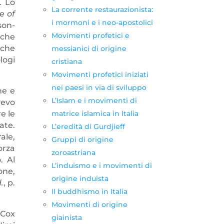
. Lo
La corrente restaurazionista:
e of
i mormoni e i neo-apostolici
son-
Movimenti profetici e
, che
 che
messianici di origine
logi
cristiana
Movimenti profetici iniziati
nei paesi in via di sviluppo
ne e
L’Islam e i movimenti di
vevo
e le
matrice islamica in Italia
ate.
L’eredità di Gurdjieff
ale,
Gruppi di origine
orza
zoroastriana
. Al
L’induismo e i movimenti di
one,
origine induista
.
, p.
Il buddhismo in Italia
Movimenti di origine
 Cox
giainista