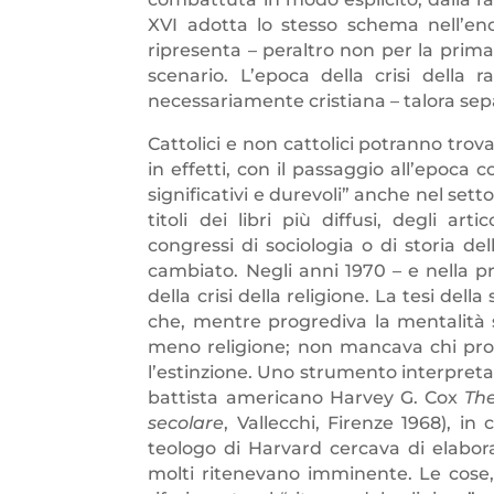
XVI adotta lo stesso schema nell’enc
ripresenta – peraltro non per la prima
scenario. L’epoca della crisi della
necessariamente cristiana – talora separ
Cattolici e non cattolici potranno trov
in effetti, con il passaggio all’epoc
significativi e durevoli” anche nel sett
titoli dei libri più diffusi, degli art
congressi di sociologia o di storia d
cambiato. Negli anni 1970 – e nella p
della crisi della religione. La tesi del
che, mentre progrediva la mentalità sc
meno religione; non mancava chi pros
l’estinzione. Uno strumento interpreta
battista americano Harvey G. Cox
The
secolare
, Vallecchi, Firenze 1968), i
teologo di Harvard cercava di elabora
molti ritenevano imminente. Le cose,