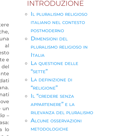
INTRODUZIONE
Il pluralismo religioso
italiano nel contesto
tere
postmoderno
che,
Dimensioni del
una
i al
pluralismo religioso in
esto
Italia
te e
La questione delle
 del
“sette”
ante
La definizione di
dati
“religione”
ana.
nati
Il “credere senza
uove
appartenere” e la
è un
rilevanza del pluralismo
lia
–
Alcune osservazioni
asa:
metodologiche
a lo