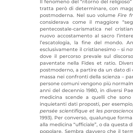
Il fenomeno del “ritorno del religioso
tratta però di determinare, con maggio
postmoderna. Nel suo volume
Fire 
considerava come il maggiore “segn
pentecostale-carismatica nel cristia
nuovo accostamento al sacro l’interes
l’escatologia, la fine del mondo. 
esclusivamente il cristianesimo – si no
dove il percorso prevale sul discorso
paventate nella Fides et ratio. Divers
postmoderno, a partire da un dato di ca
massa nei confronti della scienza – par
persone comuni vengono più normalmen
anni del decennio 1980, in diversi Pae
medicina scende a quelli che sono p
inquietanti dati proposti, per esempio
pensée scientifique et les parascienc
1993). Per converso, qualunque forma 
alla medicina “ufficiale”, o da quest
popolare. Sembra davvero che il term