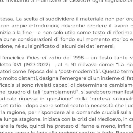
. Invitiamo a indirizzare al CESNUR ogni segnalazio
 stessa. La scelta di suddividere il materiale non per or
, con ampie introduzioni, dovrebbe rendere il lavoro n
’inizio alla fine – e non solo utile come testo di riferime
alcune considerazioni di fondo sul momento storico e
ione, né sul significato di alcuni dei dati emersi.
l’enciclica
Fides et ratio
del 1998 – un testo tante v
tto XVI (1927-2022) –, al n. 91 rilevava come: “La no
satori come l’epoca della ‘post-modernità’. Questo term
oro molto distanti, designa l’emergere di un insieme di fat
icacia si sono rivelati capaci di determinare cambiam
e, nel quadro di tali “cambiamenti”, si sarebbero manifes
dicale rimessa in questione” della “pretesa razionali
es et ratio – dopo avere sottolineato la necessità che l’
 e la ragione, per rispondere alle domande cruciali sulla
 lunga stagione, iniziata con la crisi del Medioevo, in cu
re la fede, quindi ha preteso di farne a meno, infine 
gione senza la fede alla ragione contro la fede. Bened