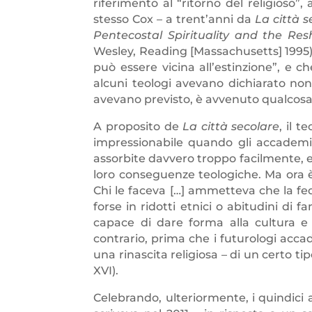
riferimento al “ritorno del religioso”, a
stesso Cox – a trent’anni da
La città s
Pentecostal Spirituality and the Res
Wesley, Reading [Massachusetts] 1995) c
può essere vicina all’estinzione”, e c
alcuni teologi avevano dichiarato non 
avevano previsto, è avvenuto qualcosa
A proposito de
La città secolare
, il 
impressionabile quando gli accademici
assorbite davvero troppo facilmente, e
loro conseguenze teologiche. Ma ora è 
Chi le faceva […] ammetteva che la fe
forse in ridotti etnici o abitudini di f
capace di dare forma alla cultura e 
contrario, prima che i futurologi acca
una rinascita religiosa – di un certo ti
XVI).
Celebrando, ulteriormente, i quindici 