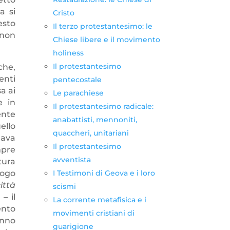
a si
Cristo
esto
Il terzo protestantesimo: le
 non
Chiese libere e il movimento
holiness
Il protestantesimo
che,
enti
pentecostale
a ai
Le parachiese
e in
Il protestantesimo radicale:
ente
anabattisti, mennoniti,
ello
quaccheri, unitariani
lava
Il protestantesimo
mpre
avventista
tura
logo
I Testimoni di Geova e i loro
ittà
scismi
– il
La corrente metafisica e i
ento
movimenti cristiani di
anno
guarigione