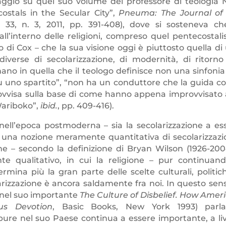
saggio su quel suo volume del professore di teologia 
ostals in the Secular City”,
Pneuma: The Journal of
l. 33, n. 3, 2011, pp. 391-408), dove si sosteneva ch
ll’interno delle religioni, compreso quel pentecostal
ro di Cox – che la sua visione oggi è piuttosto quella di
verse di secolarizzazione, di modernità, di ritorno
rnano in quella che il teologo definisce non una sinfoni
u uno spartito”, “non ha un conduttore che la guida co
vvisa sulla base di come hanno appena improvvisato a
Wariboko”,
ibid.
, pp. 409-416).
nell’epoca postmoderna – sia la secolarizzazione a es
 a una nozione meramente quantitativa di secolarizzazi
one – secondo la definizione di Bryan Wilson (1926-200
 qualitativo, in cui la religione – pur continuan
mina più la gran parte delle scelte culturali, politic
arizzazione è ancora saldamente fra noi. In questo senso
(nel suo importante
The Culture of Disbelief. How Amer
ous Devotion
, Basic Books, New York 1993) parl
e pure nel suo Paese continua a essere importante, a liv