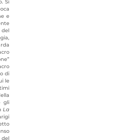
. Si
poca
ne e
ente
 del
gia,
arda
acro
one”
acro
o di
i le
timi
ella
 gli
in
La
rigi
etto
enso
 del