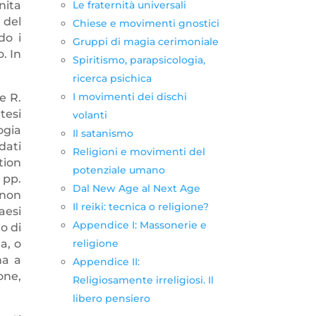
nita
Le fraternità universali
 del
Chiese e movimenti gnostici
do i
Gruppi di magia cerimoniale
. In
Spiritismo, parapsicologia,
ricerca psichica
I movimenti dei dischi
e R.
tesi
volanti
ogia
Il satanismo
dati
Religioni e movimenti del
tion
potenziale umano
 pp.
Dal New Age al Next Age
 non
Il reiki: tecnica o religione?
aesi
Appendice I: Massonerie e
o di
a, o
religione
na a
Appendice II:
one,
Religiosamente irreligiosi. Il
libero pensiero