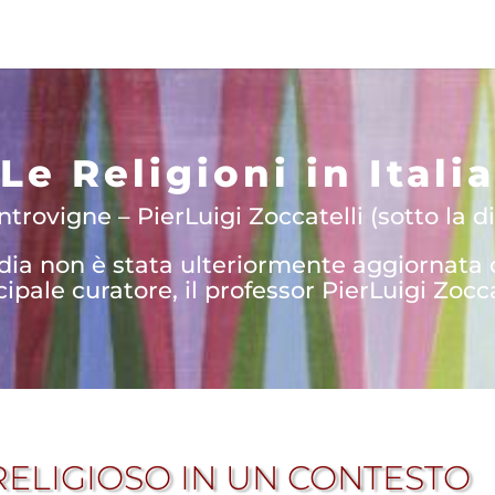
Le Religioni in Italia
trovigne – PierLuigi Zoccatelli (sotto la di
edia non è stata ulteriormente aggiornata
cipale curatore, il professor PierLuigi Zocca
RELIGIOSO IN UN CONTESTO