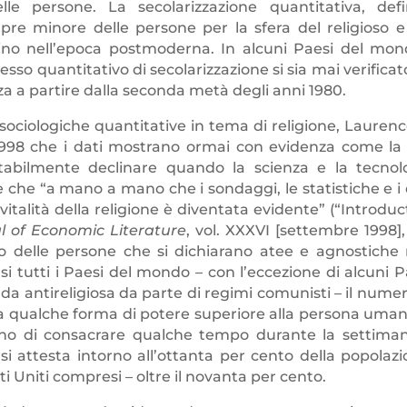
le persone. La secolarizzazione quantitativa, defi
e minore delle persone per la sfera del religioso e
ino nell’epoca postmoderna. In alcuni Paesi del mon
so quantitativo di secolarizzazione si sia mai verificato
nza a partire dalla seconda metà degli anni 1980.
i sociologiche quantitative in tema di religione, Laurenc
998 che i dati mostrano ormai con evidenza come la 
itabilmente declinare quando la scienza e la tecnol
e che “a mano a mano che i sondaggi, le statistiche e i 
vitalità della religione è diventata evidente” (“Introduc
l of Economic Literature
, vol. XXXVI [settembre 1998],
ro delle persone che si dichiarano atee e agnostiche
i tutti i Paesi del mondo – con l’eccezione di alcuni P
a antireligiosa da parte di regimi comunisti – il numer
na qualche forma di potere superiore alla persona uman
ano di consacrare qualche tempo durante la settima
i attesta intorno all’ottanta per cento della popolazi
i Uniti compresi – oltre il novanta per cento.