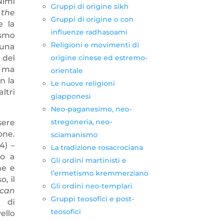
Nimi
Gruppi di origine sikh
 the
Gruppi di origine o con
e la
influenze radhasoami
ismo
Religioni e movimenti di
 una
 del
origine cinese ed estremo-
a ma
orientale
n la
Le nuove religioni
ltri
giapponesi
Neo-paganesimo, neo-
stregoneria, neo-
sere
one.
sciamanismo
4) –
La tradizione rosacrociana
do a
Gli ordini martinisti e
he e
l’ermetismo kremmerziano
, il
Gli ordini neo-templari
ican
Gruppi teosofici e post-
a di
teosofici
ello