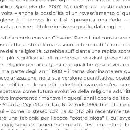
iclica
Spe salvi
del 2007. Ma nell’epoca postmodern
 volta – anche la possibilità di un rovesciamento di qu
 ragione è il tempo in cui si ripresenta una fede –
ata, a diverso titolo e in diverso grado, dalla ragione.
arsi d’accordo con san Giovanni Paolo II nel constatare 
a cosiddetta postmoderna si sono determinati “cambiam
ore della religiosità. Sarebbe sufficiente una rapida scors
icoli più significativi, di numerose relazioni presentat
elle religioni per accorgersi che qualche cosa è veram
rima parte degli anni 1980 – il tema dominante era qu
la secolarizzazione, nella sua versione quantitativa, postu
ientifica, nelle società industriali avanzate c’era se
pettava come futuro evolutivo della religione addirit
tivo importante rimaneva in quegli anni l’opera del teo
 Secular City
(Macmillan, New York 1965; trad. it.:
La c
n cui – come lo stesso Cox ha scritto più recentemente 
re una teologia per l’epoca “postreligiosa” il cui avv
 oggi, sono certamente cambiate. Testi importanti f