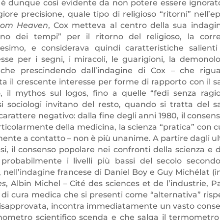
” è dunque così evidente da non potere essere ignorato
re precisione, quale tipo di religioso “ritorni” nell’e
from Heaven
, Cox metteva al centro della sua indagi
o dei tempi” per il ritorno del religioso, la corr
nesimo, e considerava quindi caratteristiche salienti
se per i segni, i miracoli, le guarigioni, la demonolo
Anche prescindendo dall’indagine di Cox – che rigu
ta il crescente interesse per forme di rapporto con il s
, il mythos sul logos, fino a quelle “fedi senza ragi
i sociologi invitano del resto, quando si tratta del s
rattere negativo: dalla fine degli anni 1980, il consens
ticolarmente della medicina, la scienza “pratica” con cu
te a contatto – non è più unanime. A partire dagli ul
si, il consenso popolare nei confronti della scienza e d
robabilmente i livelli più bassi del secolo secondo
, nell’indagine francese di Daniel Boy e Guy Michélat (
es
, Albin Michel – Cité des sciences et de l’industrie, Pa
di cura medica che si presenti come “alternativa” risp
a disapprovata, incontra immediatamente un vasto cons
ometro scientifico scenda e che salga il termometro