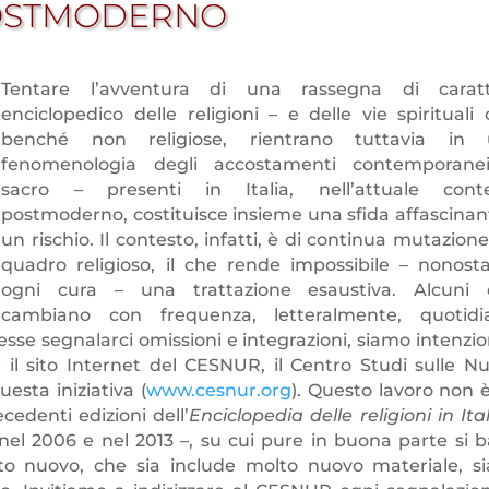
OSTMODERNO
Tentare l’avventura di una rassegna di carat
enciclopedico delle religioni – e delle vie spirituali 
benché non religiose, rientrano tuttavia in 
fenomenologia degli accostamenti contemporane
sacro – presenti in Italia, nell’attuale cont
postmoderno, costituisce insieme una sfida affascinan
un rischio. Il contesto, infatti, è di continua mutazione
quadro religioso, il che rende impossibile – nonost
ogni cura – una trattazione esaustiva. Alcuni 
cambiano con frequenza, letteralmente, quotidi
esse segnalarci omissioni e integrazioni, siamo intenzio
 il sito Internet del CESNUR, il Centro Studi sulle N
esta iniziativa (
www.cesnur.org
). Questo lavoro non 
edenti edizioni dell’
Enciclopedia delle religioni in Ita
nel 2006 e nel 2013 –, su cui pure in buona parte si b
o nuovo, che sia include molto nuovo materiale, si