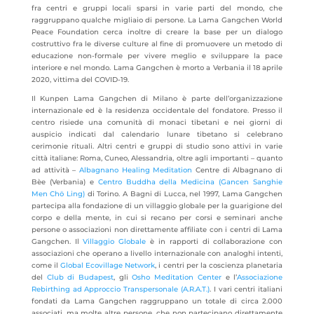
fra centri e gruppi locali sparsi in varie parti del mondo, che
raggruppano qualche migliaio di persone. La Lama Gangchen World
Peace Foundation cerca inoltre di creare la base per un dialogo
costruttivo fra le diverse culture al fine di promuovere un metodo di
educazione non-formale per vivere meglio e sviluppare la pace
interiore e nel mondo. Lama Gangchen è morto a Verbania il 18 aprile
2020, vittima del COVID-19.
Il Kunpen Lama Gangchen di Milano è parte dell’organizzazione
internazionale ed è la residenza occidentale del fondatore. Presso il
centro risiede una comunità di monaci tibetani e nei giorni di
auspicio indicati dal calendario lunare tibetano si celebrano
cerimonie rituali. Altri centri e gruppi di studio sono attivi in varie
città italiane: Roma, Cuneo, Alessandria, oltre agli importanti – quanto
ad attività –
Albagnano Healing Meditation
Centre di Albagnano di
Bèe (Verbania) e
Centro Buddha della Medicina (Gancen Sanghie
Men Chö Ling)
di Torino. A Bagni di Lucca, nel 1997, Lama Gangchen
partecipa alla fondazione di un villaggio globale per la guarigione del
corpo e della mente, in cui si recano per corsi e seminari anche
persone o associazioni non direttamente affiliate con i centri di Lama
Gangchen. Il
Villaggio Globale
è in rapporti di collaborazione con
associazioni che operano a livello internazionale con analoghi intenti,
come il
Global Ecovillage Network
, i centri per la coscienza planetaria
del
Club di Budapest
, gli
Osho Meditation Center
e l’
Associazione
Rebirthing ad Approccio Transpersonale (A.R.A.T.)
. I vari centri italiani
fondati da Lama Gangchen raggruppano un totale di circa 2.000
associati, ma molte altre persone, che non partecipano direttamente