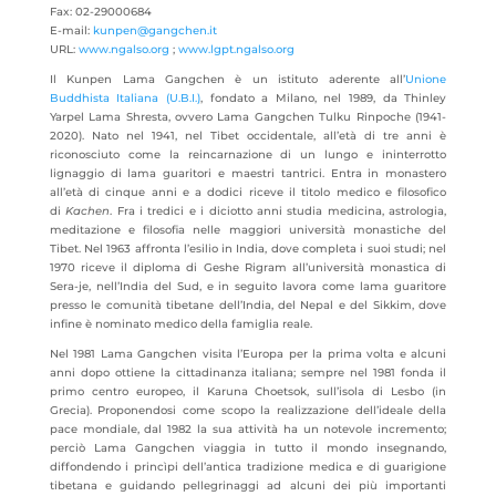
Fax: 02-29000684
E-mail:
kunpen@gangchen.it
URL:
www.ngalso.org
;
www.lgpt.ngalso.org
Il Kunpen Lama Gangchen è un istituto aderente all’
Unione
Buddhista Italiana (U.B.I.)
, fondato a Milano, nel 1989, da Thinley
Yarpel Lama Shresta, ovvero Lama Gangchen Tulku Rinpoche (1941-
2020). Nato nel 1941, nel Tibet occidentale, all’età di tre anni è
riconosciuto come la reincarnazione di un lungo e ininterrotto
lignaggio di lama guaritori e maestri tantrici. Entra in monastero
all’età di cinque anni e a dodici riceve il titolo medico e filosofico
di
Kachen
. Fra i tredici e i diciotto anni studia medicina, astrologia,
meditazione e filosofia nelle maggiori università monastiche del
Tibet. Nel 1963 affronta l’esilio in India, dove completa i suoi studi; nel
1970 riceve il diploma di Geshe Rigram all’università monastica di
Sera-je, nell’India del Sud, e in seguito lavora come lama guaritore
presso le comunità tibetane dell’India, del Nepal e del Sikkim, dove
infine è nominato medico della famiglia reale.
Nel 1981 Lama Gangchen visita l’Europa per la prima volta e alcuni
anni dopo ottiene la cittadinanza italiana; sempre nel 1981 fonda il
primo centro europeo, il Karuna Choetsok, sull’isola di Lesbo (in
Grecia). Proponendosi come scopo la realizzazione dell’ideale della
pace mondiale, dal 1982 la sua attività ha un notevole incremento;
perciò Lama Gangchen viaggia in tutto il mondo insegnando,
diffondendo i princìpi dell’antica tradizione medica e di guarigione
tibetana e guidando pellegrinaggi ad alcuni dei più importanti