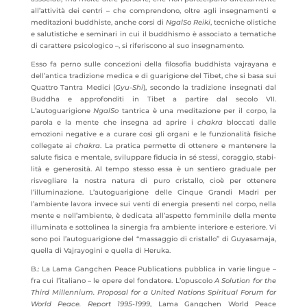
all’attività dei centri – che comprendono, oltre agli insegnamenti e
meditazioni buddhiste, anche corsi di
NgalSo
Reiki
, tecniche olistiche
e salutistiche e seminari in cui il buddhismo è associato a tematiche
di carattere psicologico –, si riferiscono al suo insegnamento.
Esso fa perno sulle concezioni della filosofia buddhista vajrayana e
dell’antica tradizione medica e di guarigione del Tibet, che si basa sui
Quattro Tantra Medici (
Gyu-Shi
), secondo la tradizione insegnati dal
Buddha e approfonditi in Tibet a partire dal secolo VII.
L’autoguarigione
NgalSo
tantrica è una meditazione per il corpo, la
parola e la mente che insegna ad aprire i
chakra
bloccati dalle
emozioni negative e a curare così gli organi e le funzionalità fisiche
collegate ai
chakra
. La pratica permette di ottenere e mantenere la
salute fisica e mentale, sviluppare fiducia in sé stessi, coraggio, stabi­
lità e generosità. Al tempo stesso essa è un sentiero graduale per
risvegliare la nostra natura di puro cristallo, cioè per ottenere
l’illuminazione. L’autoguarigione delle Cinque Grandi Madri per
l’ambiente lavora invece sui venti di energia presenti nel corpo, nella
mente e nell’ambiente, è dedicata all’aspetto femminile della mente
illuminata e sottolinea la siner­gia fra ambiente interiore e esteriore. Vi
sono poi l’autoguarigione del “massaggio di cristallo” di Guyasamaja,
quella di Vajrayogini e quella di Heruka.
B.: La Lama Gangchen Peace Publications pubblica in varie lingue –
fra cui l’italiano – le opere del fondatore. L’opuscolo
A Solution for the
Third Millennium. Proposal for a United Nations Spiritual Forum for
World Peace.
Report 1995-1999
, Lama Gangchen World Peace