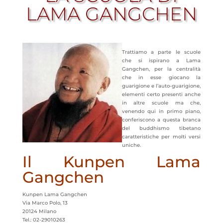
LAMA GANGCHEN
Trattiamo a parte le scuole
che si ispirano a Lama
Gangchen, per la centralità
che in esse giocano la
guarigione e l’auto-guarigione,
elementi certo presenti anche
in altre scuole ma che,
venendo qui in primo piano,
conferiscono a questa branca
del buddhismo tibetano
caratteristiche per molti versi
uniche.
Il Kunpen Lama
Gangchen
Kunpen Lama Gangchen
Via Marco Polo, 13
20124 Milano
Tel.: 02-29010263