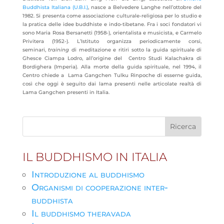
Buddhista Italiana (U.B.I.)
, nasce a Belvedere Langhe nell’ottobre del
1982. Si presenta come associazione culturale-religiosa per lo studio e
la pratica delle idee buddhiste e indo-tibetane. Fra i soci fondatori vi
sono Maria Rosa Bersanetti (1958-), orientalista e musicista, e Carmelo
Privitera (1952-). L’Istituto organizza periodicamente corsi,
seminari,
training
di meditazione e ritiri sotto la guida spirituale di
Ghesce Ciampa Lodro, all’origine del Centro Studi Kalachakra di
Bordighera (Imperia). Alla morte della guida spirituale, nel 1994, il
Centro chiede a Lama Gangchen Tulku Rinpoche di esserne guida,
così che oggi è seguito dai lama presenti nelle articolate realtà di
Lama Gangchen presenti in Italia.
IL BUDDHISMO IN ITALIA
Introduzione al buddhismo
Organismi di cooperazione inter-
buddhista
Il buddhismo theravada