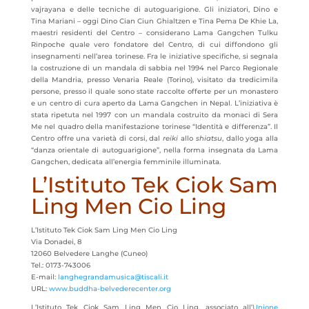
vajrayana e delle tecniche di autoguarigione. Gli iniziatori, Dino e
Tina Mariani – oggi Dino Cian Ciun Ghialtzen e Tina Pema De Khie La,
maestri residenti del Centro – considerano Lama Gangchen Tulku
Rinpoche quale vero fondatore del Centro, di cui diffondono gli
insegnamenti nell’area torinese. Fra le iniziative specifiche, si segnala
la costruzione di un mandala di sabbia nel 1994 nel Parco Regionale
della Mandria, presso Venaria Reale (Torino), visitato da tredicimila
persone, presso il quale sono state raccolte offerte per un monastero
e un centro di cura aperto da Lama Gangchen in Nepal. L’iniziativa è
stata ripetuta nel 1997 con un mandala costruito da monaci di Sera
Me nel quadro della manifestazione torinese “Identità e differenza”. Il
Centro offre una varietà di corsi, dal
reiki
allo
shiatsu
, dallo yoga alla
“danza orientale di autoguarigione”, nella forma insegnata da Lama
Gangchen, dedicata all’energia femminile illuminata.
L’Istituto Tek Ciok Sam
Ling Men Cio Ling
L’Istituto Tek Ciok Sam Ling Men Cio Ling
Via Donadei, 8
12060 Belvedere Langhe (Cuneo)
Tel.: 0173-743006
E-mail:
langhegrandamusica@tiscali.it
URL:
www.buddha-belvederecenter.org
L’Istituto Tek Ciok Sam Ling Men Cio Ling, associato all’
Unione