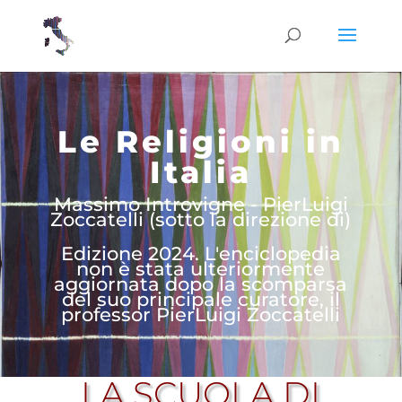
Le Religioni in
Italia
Massimo Introvigne - PierLuigi
Zoccatelli (sotto la direzione di)
Edizione 2024. L'enciclopedia
non è stata ulteriormente
aggiornata dopo la scomparsa
del suo principale curatore, il
professor PierLuigi Zoccatelli
LA SCUOLA DI