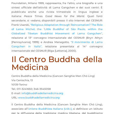
Foundation, Milano 1999, rappresenta, fra l’altro, una biografia e una
sintesi ufficiale dell’attività di Lama Gangchen e dei suoi centri. È
pubblicata anche una rivista trimestrale in lingua inglese e
italiana:
Peace Times. Good News for the World
. Quali fonti
secondarie, si vedano, disponibili presso il sito Internet del CESNUR:
Frank Usarski,
“Religious Adaptation through Reincarnation? The Role
of Lama Michel, the ‘Little Buddha’ of São Paulo, within the
Globalized Tibetan Buddhist Movement of Lama Gangchen”
,
relazione al 13° convegno internazionale del CESNUR (Bryn Athyn
[Pennsylvania], 1999); e Andrea Menegotto,
“Il movimento di Lama
Gangchen in Italia”,
relazione presentata al 14° convegno
internazionale del CESNUR (Riga [Lettonia], 2000).
Il Centro Buddha della
Medicina
Centro Buddha della Medicina (Gancen Sanghie Men Chö Ling)
Via Cenischia, 13
10139 Torino
Tel.: 011-3241650; 346-3545058
E-mail:
info@buddhadellamedicina.org
URL:
www.buddhadellamedicina.org
Il Centro Buddha della Medicina (Gancen Sanghie Men Chö Ling),
associato all’
Unione Buddhista Italiana (U.B.I.)
, si definisce un istituto
per la diffusione della tradizione medica tibetana, del buddhismo