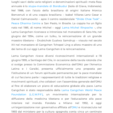
luoghi sacri delle varie religioni e denominazioni spirituali: meta fissa
annuale è lo
stupa-mandala di Borobudur
(Isola di Giava, Indonesia).
Nel 1988, con l’aiuto della brasiliana di origini italiane Monica
Benvenuti e di una coppia brasiliana – Isabel Villares Lenz Cesar e
Daniel Calmanowitz – apre il centro residenziale
“Shide Choe Tsok” –
Peace Dharma Centre
a San Paolo, in Brasile. La coppia ha un figlio
nato nel 1981, di nome Michel – oggi
Lama Michel Rinpoche
–, che
Lama Gangchen riconosce e intronizza nel monastero di Sera Me, nel
giugno del 1994, come un tulku, la reincarnazione di un grande
maestro tibetano – Drubtchok Gualwa Samdrup – vissuto nel secolo
XV nel monastero di Gangchen Tchopel Ling e allora maestro di uno
dei lama di cui oggi Lama Gangchen è la reincarnazione.
Lama Gangchen riceve diversi riconoscimenti internazionali e l’8
giugno 1995, a Santiago del Cile, in occasione della tavola rotonda che
si svolge presso la Commissione Economica dell’ONU per l’America
Latina e i Caraibi, presenta ufficialmente una proposta per
l’istituzione di un forum spirituale permanente per la pace mondiale
di cui facciano parte i rappresentanti di tutte le tradizioni religiose e
movimenti spirituali, che collabori con l’assemblea generale dell’ONU
al fine di elaborare un piano di educazione globale alla pace. Lama
Gangchen è stato responsabile della
Lama Gangchen World Peace
Foundation (L.G.W.P.F.)
, un movimento internazionale per la
diffusione della medicina tibetana e per l’educazione alla pace
interiore nel mondo. Fondata a Milano nel 1992, è oggi
un’organizzazione non governativa affiliata all’
ONU
e riconosciuta nel
1993 dal ministero per la cultura spagnolo; conta circa un centinaio