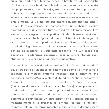
sulla cui traduzione fervono accesi dibattiti fra gli specialisti).
L’influenza tantrica fa sì che il buddhismo tibetano sia considerato,
più propriamente, di scuola vajrayana: una scuola che si propone di
abbreviare il tempo necessario a conseguire lo stato di buddha da
milioni di anni a un termine breve indicato simbolicamente in tre
anni e mezzo. Le vie indicate per ottenere questo risultato sono il
rituale, la visualizzazione (in particolare di un elaborato palazzo
o
mandala
, o di una divinità tutelare o
yidam
) e la meditazione. I tre
elementi convergono nella pratica rituale chiamata
sadhana
.
Importante è anche la figura del maestro: il termine indiano
guru
è
stato tradotto in Tibet a partire dall’VIII secolo “lama”, un’altra parola
la cui etimologia è oltremodo incerta (quanto al termine “lamaismo”,
coniato da missionari e viaggiatori occidentali nel XIX secolo per
designare il buddhismo tibetano, è oggi in genere rifiutato dagli
studiosi per il suo originale significato peggiorativo).
L’espressione “veicolo del diamante” o “della folgore adamantina”
allude, tra l’altro, all’unione salda e indivisibile come il diamante fra la
saggezza e il metodo, entrambi necessari per il cammino che
conduce il
bodhisattva
allo stato di buddha. Poiché la saggezza è
femminile e il metodo maschile, l’unione sessuale
(fondamentalmente simbolica, ma anche fisica) la rappresenta in
modo eminente, ed è questo uno degli aspetti del tantrismo che più
hanno colpito gli osservatori occidentali (che ne hanno spesso
deformato il significato). Un altro aspetto che è spesso oggetto di
fraintendimenti è la presenza di divinità “adirate” o “terribili”
rappresentate in una forma macabra e guerriera, che devono essere