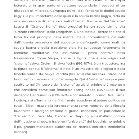
discepolo Milarepa (1040-1123), la cui vita è al centro di un’ampia
letteratura, in gran parte di carattere leggendario. I seguaci di un
discepolo di Milarepa, Gampopa (1079-1153), fondano le dodici scuole
kagyu, la più importante delle quali è la scuola karma kagyu, retta da
una successione di lama incarnati chiamati Karmapa. Nel “sistema”
kagyu il “Grande Sigillo” (
mahamudra
) ha un ruolo simile alla
“Grande Perfezione” dello Dzogchen. È uno stato di perfezione che si
trova fin dal principio nella mente, ma è normalmente oscurato
dall’illusoria percezione del soggetto e dell’oggetto come reali. La
scuola kagyu o della tradizione orale ha sviluppato fortemente le
tecniche meditative che assumono il posto centrale nella
trasmissione. Come Marpa, anche la figura che è alle origini nel
“sistema” sakya, Drokmi Shakya Yeshe (992-1074), è un traduttore; ma
la figura per cui il “sistema” è noto è un maestro della logica e della
filosofia buddhista, Sakya Pandita (1181-1251) che nel 1244 introduce il
buddhismo tibetano alla corte mongola. Qui il “sistema” sakya è però
sostituito nel XVI secolo dal “sistema” geluk, di origine più recente e
che considera come suo fondatore Tzong Khapa (1357-1419). Il suo
discepolo Gendundrup (1391-1474) è considerato il primo Dalai Lama.
I gelukpa si affermano – e finalmente accedono al potere politico su
tutto il Tibet – grazie alla loro eccellenza come interpreti della filosofia
buddhista e all’organizzazione di grandi monasteri, in particolare le
“tre sedi” di Sera Me, Ganden e Drepung (quest’ultimo, prima
dell’invasione cinese, è insieme l’“università” del buddhismo geluk e
il più grande monastero buddhista del mondo, con oltre tredicimila
monaci).