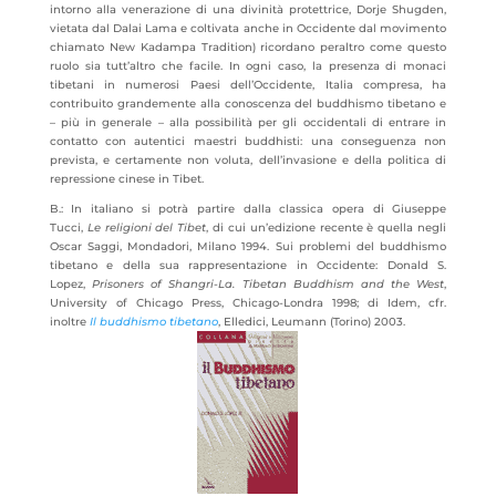
intorno alla venerazione di una divinità protettrice, Dorje Shugden,
vietata dal Dalai Lama e coltivata anche in Occidente dal movimento
chiamato New Kadampa Tradition) ricordano peraltro come questo
ruolo sia tutt’altro che facile. In ogni caso, la presenza di monaci
tibetani in numerosi Paesi dell’Occidente, Italia compresa, ha
contribuito grandemente alla conoscenza del buddhismo tibetano e
– più in generale – alla possibilità per gli occidentali di entrare in
contatto con autentici maestri buddhisti: una conseguenza non
prevista, e certamente non voluta, dell’invasione e della politica di
repressione cinese in Tibet.
B.: In italiano si potrà partire dalla classica opera di Giuseppe
Tucci,
Le religioni del Tibet
, di cui un’edizione recente è quella negli
Oscar Saggi, Mondadori, Milano 1994. Sui problemi del buddhismo
tibetano e della sua rappresentazione in Occidente: Donald S.
Lopez,
Prisoners of Shangri-La. Tibetan Buddhism and the West
,
University of Chicago Press, Chicago-Londra 1998; di Idem, cfr.
inoltre
Il buddhismo tibetano
, Elledici, Leumann (Torino) 2003.