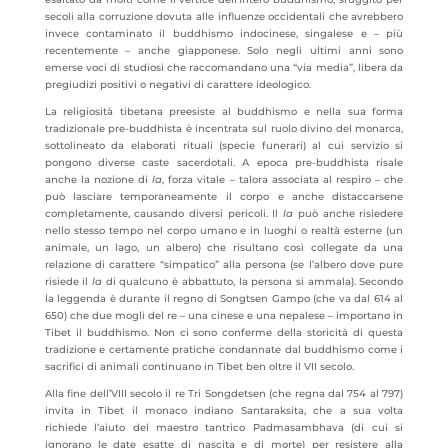
secoli alla corruzione dovuta alle influenze occidentali che avrebbero
invece contaminato il buddhismo indocinese, singalese e – più
recentemente – anche giapponese. Solo negli ultimi anni sono
emerse voci di studiosi che raccomandano una “via media”, libera da
pregiudizi positivi o negativi di carattere ideologico.
La religiosità tibetana preesiste al buddhismo e nella sua forma
tradizionale pre-buddhista è incentrata sul ruolo divino del monarca,
sottolineato da elaborati rituali (specie funerari) al cui servizio si
pongono diverse caste sacerdotali. A epoca pre-buddhista risale
anche la nozione di
la
, forza vitale – talora associata al respiro – che
può lasciare temporaneamente il corpo e anche distaccarsene
completamente, causando diversi pericoli. Il
la
può anche risiedere
nello stesso tempo nel corpo umano e in luoghi o realtà esterne (un
animale, un lago, un albero) che risultano così collegate da una
relazione di carattere “simpatico” alla persona (se l’albero dove pure
risiede il
la
di qualcuno è abbattuto, la persona si ammala). Secondo
la leggenda è durante il regno di Songtsen Gampo (che va dal 614 al
650) che due mogli del re – una cinese e una nepalese – importano in
Tibet il buddhismo. Non ci sono conferme della storicità di questa
tradizione e certamente pratiche condannate dal buddhismo come i
sacrifici di animali continuano in Tibet ben oltre il VII secolo.
Alla fine dell’VIII secolo il re Tri Songdetsen (che regna dal 754 al 797)
invita in Tibet il monaco indiano Santaraksita, che a sua volta
richiede l’aiuto del maestro tantrico Padmasambhava (di cui si
ignorano le date esatte di nascita e di morte) per resistere alla