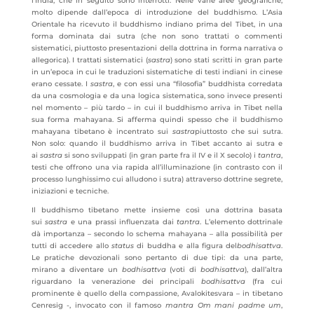
l’India, che in seguito sono interrotti. Nelle varie aree geografiche,
molto dipende dall’epoca di introduzione del buddhismo. L’Asia
Orientale ha ricevuto il buddhismo indiano prima del Tibet, in una
forma dominata dai sutra (che non sono trattati o commenti
sistematici, piuttosto presentazioni della dottrina in forma narrativa o
allegorica). I trattati sistematici (
sastra
) sono stati scritti in gran parte
in un’epoca in cui le traduzioni sistematiche di testi indiani in cinese
erano cessate. I
sastra
, e con essi una “filosofia” buddhista corredata
da una cosmologia e da una logica sistematica, sono invece presenti
nel momento – più tardo – in cui il buddhismo arriva in Tibet nella
sua forma mahayana. Si afferma quindi spesso che il buddhismo
mahayana tibetano è incentrato sui
sastra
piuttosto che sui sutra.
Non solo: quando il buddhismo arriva in Tibet accanto ai sutra e
ai
sastra
si sono sviluppati (in gran parte fra il IV e il X secolo) i
tantra
,
testi che offrono una via rapida all’illuminazione (in contrasto con il
processo lunghissimo cui alludono i sutra) attraverso dottrine segrete,
iniziazioni e tecniche.
Il buddhismo tibetano mette insieme così una dottrina basata
sui
sastra
e una prassi influenzata dai
tantra
. L’elemento dottrinale
dà importanza – secondo lo schema mahayana – alla possibilità per
tutti di accedere allo
status
di buddha e alla figura del
bodhisattva
.
Le pratiche devozionali sono pertanto di due tipi: da una parte,
mirano a diventare un
bodhisattva
(voti di
bodhisattva
), dall’altra
riguardano la venerazione dei principali
bodhisattva
(fra cui
prominente è quello della compassione, Avalokitesvara – in tibetano
Cenresig -, invocato con il famoso
mantra
Om mani padme um
,