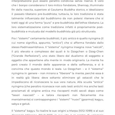
interpretazione può essere peraltro condivisa senza riserve. È vero
che i bonpo considerano il loro mitico fondatore, Shenrap, illuminato
fin dalla nascita, superiore al Gautama Buddha storico, e idealizzano
il passato tibetano pre-buddhista; tuttavia, la loro tradizione è stata
talmente influenzata dal buddhismo da non potersi ritenere che si
tratti oggi di una forma “pura” e pre-buddhista dell’
ethos
tibetano. La
loro sistematizzazione come tradizione infatti è propriamente post-
buddhista e mutuata dal modello buddhista già più strutturato.
Fra i “sistemi” certamente buddhisti, il più antico è quello nyingma (il
cui nome significa, appunto, “antico”) che si afferma fondato dallo
stesso Padmasambhava. Il “sistema” nyingma insegna nove “veicoli”,
il più elevato e complesso dei quali è lo Dzogchen o Dzog-Chen
(“Grande Perfezione”), uno stato libero dal dualismo di soggetto e
oggetto che appartiene alla mente in modo originario. La mente ha
però creato il mondo delle apparenze e della sofferenza, e si è
convinta che questo mondo è reale. Lo Dzogchen – e il “sistema”
nyingma in genere – non mirano a “liberare” la mente, perché essa è
in realtà già libera: deve soltanto eliminare gli ostacoli che le
impediscono di riconoscere la sua vera natura. Alla scuola “antica”
nyingma (che peraltro riconosce non solo testi antichi ma anche testi
proclamati di origine antica ma riscoperti molti secoli dopo come
“tesori nascosti” – e talora riscoperti non fisicamente ma
mentalmente) si contrappongono i “sistemi” “nuovi” (
gsarma
): kagyu,
sakya e geluk.
Il “sistema” kagyu fa risalire le sue origini a Marpa (1012-1099) e al suo