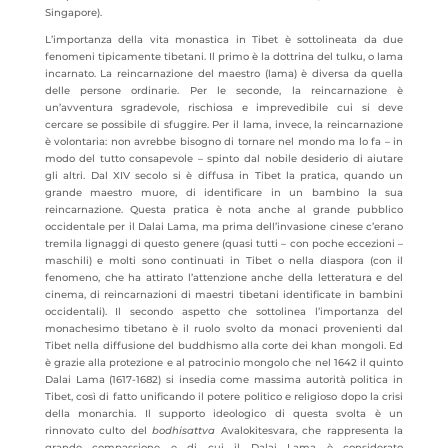
Singapore).
L’importanza della vita monastica in Tibet è sottolineata da due
fenomeni tipicamente tibetani. Il primo è la dottrina del tulku, o lama
incarnato. La reincarnazione del maestro (lama) è diversa da quella
delle persone ordinarie. Per le seconde, la reincarnazione è
un’avventura sgradevole, rischiosa e imprevedibile cui si deve
cercare se possibile di sfuggire. Per il lama, invece, la reincarnazione
è volontaria: non avrebbe bisogno di tornare nel mondo ma lo fa – in
modo del tutto consapevole – spinto dal nobile desiderio di aiutare
gli altri. Dal XIV secolo si è diffusa in Tibet la pratica, quando un
grande maestro muore, di identificare in un bambino la sua
reincarnazione. Questa pratica è nota anche al grande pubblico
occidentale per il Dalai Lama, ma prima dell’invasione cinese c’erano
tremila lignaggi di questo genere (quasi tutti – con poche eccezioni –
maschili) e molti sono continuati in Tibet o nella diaspora (con il
fenomeno, che ha attirato l’attenzione anche della letteratura e del
cinema, di reincarnazioni di maestri tibetani identificate in bambini
occidentali). Il secondo aspetto che sottolinea l’importanza del
monachesimo tibetano è il ruolo svolto da monaci provenienti dal
Tibet nella diffusione del buddhismo alla corte dei khan mongoli. Ed
è grazie alla protezione e al patrocinio mongolo che nel 1642 il quinto
Dalai Lama (1617-1682) si insedia come massima autorità politica in
Tibet, così di fatto unificando il potere politico e religioso dopo la crisi
della monarchia. Il supporto ideologico di questa svolta è un
rinnovato culto del
bodhisattva
Avalokitesvara, che rappresenta la
grande compassione e di cui il Dalai Lama è considerato