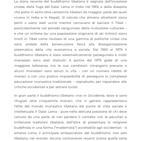
La storia recente del buddhismo tibetano è segnata dall’invasione
cinese, dalla fuga del Dalai Lama in India nel 1959, e dalla diaspora
che porta in esilio oltre centomila tibetani (la maggior parte dei quali
vivono in India e in Nepal). Si calcola che almeno altrettanti siano
periti o siano stati uccisi mentre cercavano di lasciare il Tibet –
particolarmente nel periodo sanguinoso della rivoluzione culturale –
e che un milione (su una popolazione originaria di sei milioni) siano
morti in Tibet come risultato di una gamma di politiche cinesi che
sono andate dalla persecuzione fisica alla disorganizzazione
sistematica della vita economica e sociale. Dal 1959 al 1979 il
buddhismo tibetano è stato sistematicamente perseguitato e molti
monasteri sono stati distrutti. A partire dal 1979 gode di una
maggiore tolleranza, ma le sue condizioni rimangono precarie e
alcuni monasteri sono tenuti in vita – con un numero ridotto di
monaci e con una pratica impossibilità di perseguire la complessa
educazione monastica tradizionale – soprattutto per rispondere alle
critiche occidentali e per attirare turisti.
In gran parte il buddhismo tibetano vive in Occidente, dove si sono
rifugiati oltre cinquemila monaci, che in genere rappresentano
l’
élite
del mondo monastico tibetano dal punto di vista sociale e
intellettuale. Il Dalai Lama – pure nella delicata posizione di chi deve
cercare da una parte di non perdere il contatto con le peculiari e
millenarie tradizioni tibetane, dall’altra di presentare la religione
buddhista in una forma (“modernista”) accettabile agli occidentali – è
emerso come il principale ambasciatore del buddhismo, non solo
tibetano, nel mondo. Alcune controversie recenti (come quella sorta