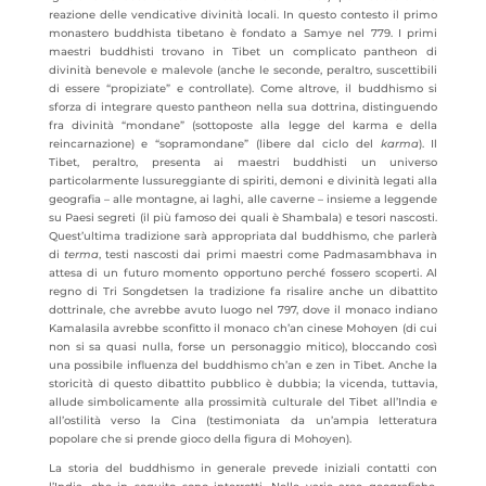
reazione delle vendicative divinità locali. In questo contesto il primo
monastero buddhista tibetano è fondato a Samye nel 779. I primi
maestri buddhisti trovano in Tibet un complicato pantheon di
divinità benevole e malevole (anche le seconde, peraltro, suscettibili
di essere “propiziate” e controllate). Come altrove, il buddhismo si
sforza di integrare questo pantheon nella sua dottrina, distinguendo
fra divinità “mondane” (sottoposte alla legge del karma e della
reincarnazione) e “sopramondane” (libere dal ciclo del
karma
). Il
Tibet, peraltro, presenta ai maestri buddhisti un universo
particolarmente lussureggiante di spiriti, demoni e divinità legati alla
geografia – alle montagne, ai laghi, alle caverne – insieme a leggende
su Paesi segreti (il più famoso dei quali è Shambala) e tesori nascosti.
Quest’ultima tradizione sarà appropriata dal buddhismo, che parlerà
di
terma
, testi nascosti dai primi maestri come Padmasambhava in
attesa di un futuro momento opportuno perché fossero scoperti. Al
regno di Tri Songdetsen la tradizione fa risalire anche un dibattito
dottrinale, che avrebbe avuto luogo nel 797, dove il monaco indiano
Kamalasila avrebbe sconfitto il monaco ch’an cinese Mohoyen (di cui
non si sa quasi nulla, forse un personaggio mitico), bloccando così
una possibile influenza del buddhismo ch’an e zen in Tibet. Anche la
storicità di questo dibattito pubblico è dubbia; la vicenda, tuttavia,
allude simbolicamente alla prossimità culturale del Tibet all’India e
all’ostilità verso la Cina (testimoniata da un’ampia letteratura
popolare che si prende gioco della figura di Mohoyen).
La storia del buddhismo in generale prevede iniziali contatti con