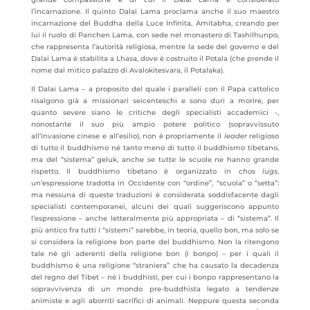
l’incarnazione. Il quinto Dalai Lama proclama anche il suo maestro
incarnazione del Buddha della Luce Infinita, Amitabha, creando per
lui il ruolo di Panchen Lama, con sede nel monastero di Tashilhunpo,
che rappresenta l’autorità religiosa, mentre la sede del governo e del
Dalai Lama è stabilita a Lhasa, dove è costruito il Potala (che prende il
nome dal mitico palazzo di Avalokitesvara, il Potalaka).
Il Dalai Lama – a proposito del quale i paralleli con il Papa cattolico
risalgono già a missionari seicenteschi e sono duri a morire, per
quanto severe siano le critiche degli specialisti accademici -,
nonostante il suo più ampio potere politico (sopravvissuto
all’invasione cinese e all’esilio), non è propriamente il
leader
religioso
di tutto il buddhismo né tanto meno di tutto il buddhismo tibetano,
ma del “sistema” geluk, anche se tutte le scuole ne hanno grande
rispetto. Il buddhismo tibetano è organizzato in
chos lugs
,
un’espressione tradotta in Occidente con “ordine”, “scuola” o “setta”:
ma nessuna di queste traduzioni è considerata soddisfacente dagli
specialisti contemporanei, alcuni dei quali suggeriscono appunto
l’espressione – anche letteralmente più appropriata – di “sistema”. Il
più antico fra tutti i “sistemi” sarebbe, in teoria, quello bon, ma solo se
si considera la religione bon parte del buddhismo. Non la ritengono
tale né gli aderenti della religione bon (i bonpo) – per i quali il
buddhismo è una religione “straniera” che ha causato la decadenza
del regno del Tibet – né i buddhisti, per cui i bonpo rappresentano la
sopravvivenza di un mondo pre-buddhista legato a tendenze
animiste e agli aborriti sacrifici di animali. Neppure questa seconda