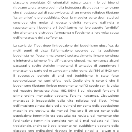
placate o propiziate. Gli orientalisti ottocenteschi – le cui idee si
ritrovano talora ancora oggi nella letteratura divulgativa – ritenevano
che si trattasse qui di sopravvivenza di un mondo religioso tibetano
“sciamanico” e pre-buddhista. Oggi la maggior parte degli studiosi
conclude che molte di queste divinità vengono dall’India e
rappresentano i buddha e i
bodhisattva
nel loro aspetto “terribile”
che allontana e distrugge l’arroganza e l’egoismo, a loro volta causa
dell’ignoranza e della sofferenza.
La storia del Tibet dopo l’introduzione del buddhismo giustifica, da
molti punti di vista, l’affermazione secondo cui la tradizione
buddhista nel Paese himalayano è sostanzialmente lineare, continua
e ininterrotta (almeno fino all’invasione cinese), ma non senza alcuni
passaggi e svolte storiche importanti. Il tentativo di sopprimere i
monasteri da parte del re Langdarma (che regna dall’836 all’842), con
il successivo periodo di crisi del buddhismo, è stato forse
sopravvalutato nei suoi effetti reali. Quello che è certo è che il
buddhismo tibetano fiorisce nuovamente nell’XI secolo con la visita
del maestro bengalese Atisa (982-1054), i cui discepoli fondano il
primo ordine monastico tibetano, l’ordine kadampa. L’istituzione
monastica è inseparabile dalla vita religiosa del Tibet. Prima
dell’invasione cinese, dal dieci al quindici per cento della popolazione
maschile era costituita da monaci (ma solo il tre per cento della
popolazione femminile era costituita da novizie, dal momento che
l’ordinazione femminile completa non si è mai radicata nel Tibet
tradizionale, anche se è oggi presente nel buddhismo tibetano della
diaspora con ordinazioni ricevute in ordini cinesi, a Taiwan o a