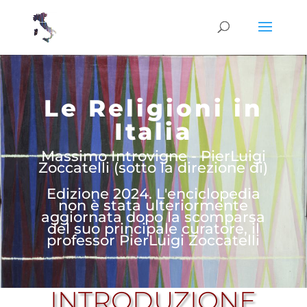
Le Religioni in
Italia
Massimo Introvigne - PierLuigi
Zoccatelli (sotto la direzione di)
Edizione 2024. L'enciclopedia
non è stata ulteriormente
aggiornata dopo la scomparsa
del suo principale curatore, il
professor PierLuigi Zoccatelli
INTRODUZIONE