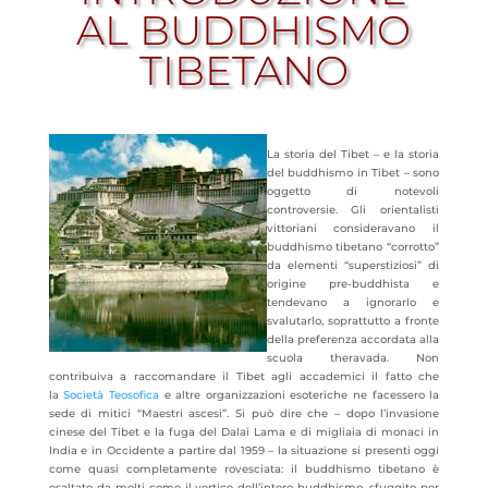
AL BUDDHISMO
TIBETANO
La storia del Tibet – e la storia
del buddhismo in Tibet – sono
oggetto di notevoli
controversie. Gli orientalisti
vittoriani consideravano il
buddhismo tibetano “corrotto”
da elementi “superstiziosi” di
origine pre-buddhista e
tendevano a ignorarlo e
svalutarlo, soprattutto a fronte
della preferenza accordata alla
scuola theravada. Non
contribuiva a raccomandare il Tibet agli accademici il fatto che
la
Società Teosofica
e altre organizzazioni esoteriche ne facessero la
sede di mitici “Maestri ascesi”. Si può dire che – dopo l’invasione
cinese del Tibet e la fuga del Dalai Lama e di
migliaia di monaci in
India e in Occidente a partire dal 1959 – la situazione si presenti oggi
come quasi completamente rovesciata: il buddhismo tibetano è
esaltato da molti come il vertice dell’intero buddhismo, sfuggito per