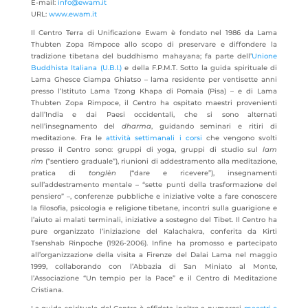
E-mail:
info@ewam.it
URL:
www.ewam.it
Il Centro Terra di Unificazione Ewam è fondato nel 1986 da Lama
Thubten Zopa Rimpoce allo scopo di preservare e diffondere la
tradizione tibetana del buddhismo mahayana; fa parte dell’
Unione
Buddhista Italiana (U.B.I.)
e della F.P.M.T. Sotto la guida spirituale di
Lama Ghesce Ciampa Ghiatso – lama residente per ventisette anni
presso l’Istituto Lama Tzong Khapa di Pomaia (Pisa) – e di Lama
Thubten Zopa Rimpoce, il Centro ha ospitato maestri provenienti
dall’India e dai Paesi occidentali, che si sono alternati
nell’insegnamento del
dharma
, guidando seminari e ritiri di
meditazione. Fra le
attività settimanali i corsi
che vengono svolti
presso il Centro sono: gruppi di yoga, gruppi di studio sul
lam
rim
(“sentiero graduale”), riunioni di addestramento alla meditazione,
pratica di
tonglèn
(“dare e ricevere”), insegnamenti
sull’addestramento mentale – “sette punti della trasformazione del
pensiero” –, conferenze pubbliche e iniziative volte a fare conoscere
la filosofia, psicologia e religione tibetane, incontri sulla guarigione e
l’aiuto ai malati terminali, iniziative a sostegno del Tibet. Il Centro ha
pure organizzato l’iniziazione del Kalachakra, conferita da Kirti
Tsenshab Rinpoche (1926-2006). Infine ha promosso e partecipato
all’organizzazione della visita a Firenze del Dalai Lama nel maggio
1999, collaborando con l’Abbazia di San Miniato al Monte,
l’Associazione “Un tempio per la Pace” e il Centro di Meditazione
Cristiana.