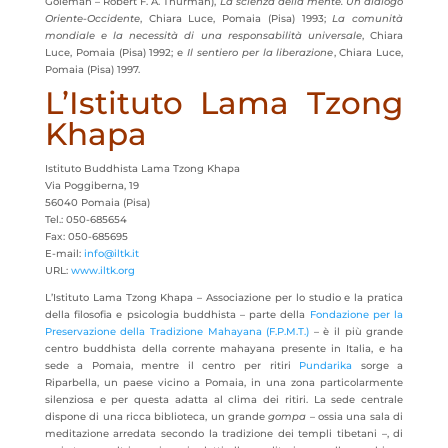
Goleman – Robert F. A. Thurman),
La scienza della mente. Un dialogo
Oriente-Occidente
, Chiara Luce, Pomaia (Pisa) 1993;
La comunità
mondiale e la necessità di una responsabilità universale
, Chiara
Luce, Pomaia (Pisa) 1992; e
Il sentiero per la liberazione
, Chiara Luce,
Pomaia (Pisa) 1997.
L’Istituto Lama Tzong
Khapa
Istituto Buddhista Lama Tzong Khapa
Via Poggiberna, 19
56040 Pomaia (Pisa)
Tel.: 050-685654
Fax: 050-685695
E-mail:
info@iltk.it
URL:
www.iltk.org
L’Istituto Lama Tzong Khapa – Associazione per lo studio e la pratica
della filosofia e psicologia buddhista – parte della
Fondazione per la
Preservazione della Tradizione Mahayana (F.P.M.T.)
– è il più grande
centro buddhista della corrente mahayana presente in Italia, e ha
sede a Pomaia, mentre il centro per ritiri
Pundarika
sorge a
Riparbella, un paese vicino a Pomaia, in una zona particolarmente
silenziosa e per questa adatta al clima dei ritiri. La sede centrale
dispone di una ricca biblioteca, un grande
gompa
– ossia una sala di
meditazione arredata secondo la tradizione dei templi tibetani –, di