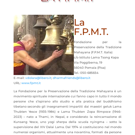
La
F.P.M.T.
Fondazione per la
Preservazione della Tradizione
Mahayana (F.P.M.T. Italia)
c/o Istituto Lama Tsong Kapa
Via Poggiberna, 19
56040 Pomaia (Pisa)
Tel.: 050-685654
E-mail:
vdolara@libero.it
;
dharmafriends@libero.it
URL:
www.fpmt.it
La Fondazione per la Preservazione della Tradizione Mahayana è un
movimento spirituale internazionale cui fanno capo in tutto il mondo
persone che s’ispirano allo studio e alla pratica del buddhismo
tibetano secondo gli insegnamenti impartiti dai maestri geluk Lama
Thubten Yesce (1935-1984) e Lama Thubten Zopa Rimpoce (1946-
2023) – nato a Thami, in Nepal, e considerato la reincarnazione di
Kunsang Yesce, uno yogi sherpa della scuola nyingma – sotto la
supervisione del XIV Dalai Lama. Dal 1974 si costituiscono nel mondo
numerosi organismi, attualmente una novantina, formati da persone