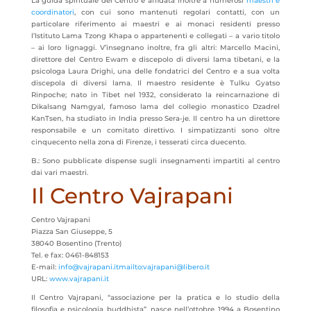
La guida spirituale del Centro è affidata inoltre a numerosi
maestri e
coordinatori
, con cui sono mantenuti regolari contatti, con un
particolare riferimento ai maestri e ai monaci residenti presso
l’Istituto Lama Tzong Khapa o appartenenti e collegati – a vario titolo
– ai loro lignaggi. V’insegnano inoltre, fra gli altri: Marcello Macini,
direttore del Centro Ewam e discepolo di diversi lama tibetani, e la
psicologa Laura Drighi, una delle fondatrici del Centro e a sua volta
discepola di diversi lama. Il maestro residente è Tulku Gyatso
Rinpoche; nato in Tibet nel 1932, considerato la reincarnazione di
Dikalsang Namgyal, famoso lama del collegio monastico Dzadrel
KanTsen, ha studiato in India presso Sera-je. Il centro ha un direttore
responsabile e un comitato direttivo. I simpatizzanti sono oltre
cinquecento nella zona di Firenze, i tesserati circa duecento.
B.: Sono pubblicate dispense sugli insegnamenti impartiti al centro
dai vari maestri.
Il Centro Vajrapani
Centro Vajrapani
Piazza San Giuseppe, 5
38040 Bosentino (Trento)
Tel. e fax: 0461-848153
E-mail:
info@vajrapani.it
mailto:vajrapani@libero.it
URL:
www.vajrapani.it
Il Centro Vajrapani, “associazione per la pratica e lo studio della
filosofia e psicologia buddhista”, nasce nell’ottobre 1994 a Bosentino