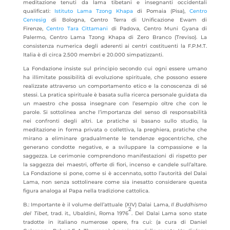
meditazione tenuti da lama tibetani e insegnanti occidentali
qualificati:
Istituto Lama Tzong Khapa
di Pomaia (Pisa),
Centro
Cenresig
di Bologna, Centro Terra di Unificazione Ewam di
Firenze,
Centro Tara Cittamani
di Padova, Centro Muni Gyana di
Palermo, Centro Lama Tzong Khapa di Zero Branco (Treviso). La
consistenza numerica degli aderenti ai centri costituenti la F.P.M.T.
Italia è di circa 2.500 membri e 20.000 simpatizzanti.
La Fondazione insiste sul principio secondo cui ogni essere umano
ha illimitate possibilità di evoluzione spirituale, che possono essere
realizzate attraverso un comportamento etico e la conoscenza di sé
stessi. La pratica spirituale è basata sulla ricerca personale guidata da
un maestro che possa insegnare con l’esempio oltre che con le
parole. Si sottolinea anche l’importanza del senso di responsabilità
nei confronti degli altri. Le pratiche si basano sullo studio, la
meditazione in forma privata o collettiva, la preghiera, pratiche che
mirano a eliminare gradualmente le tendenze egocentriche, che
generano condotte negative, e a sviluppare la compassione e la
saggezza. Le cerimonie comprendono manifestazioni di rispetto per
la saggezza dei maestri, offerte di fiori, incenso e candele sull’altare.
La Fondazione si pone, come si è accennato, sotto l’autorità del Dalai
Lama, non senza sottolineare come sia inesatto considerare questa
figura analoga al Papa nella tradizione cattolica.
B.: Importante è il volume dell’attuale (XIV) Dalai Lama,
Il Buddhismo
2
del Tibet
, trad. it., Ubaldini, Roma 1976
. Del Dalai Lama sono state
tradotte in italiano numerose opere, fra cui: (a cura di Daniel