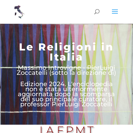
Le Religioni in
Italia
Massimo Introvigne - PierLuigi
Zoccatelli (sotto la direzione di)
Edizione 2024. L'enciclopedia
non è stata ulteriormente
aggiornata dopo la scomparsa
del suo principale curatore, il
professor PierLuigi Zoccatelli
LA F.P.M.T