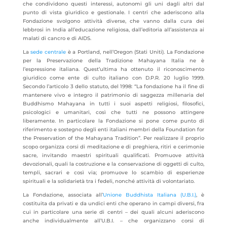
che condividono questi interessi, autonomi gli uni dagli altri dal
punto di vista giuridico e gestionale. I centri che aderiscono alla
Fondazione svolgono attività diverse, che vanno dalla cura dei
lebbrosi in India all’educazione religiosa, dall’editoria all’assistenza ai
malati di cancro e di AIDS.
La
sede centrale
è a Portland, nell’Oregon (Stati Uniti). La Fondazione
per la Preservazione della Tradizione Mahayana Italia ne è
l’espressione italiana. Quest’ultima ha ottenuto il riconoscimento
giuridico come ente di culto italiano con D.P.R. 20 luglio 1999.
Secondo l’articolo 3 dello statuto, del 1998: “La fondazione ha il fine di
mantenere vivo e integro il patrimonio di saggezza millenaria del
Buddhismo Mahayana in tutti i suoi aspetti religiosi, filosofici,
psicologici e umanitari, così che tutti ne possono attingere
liberamente. In particolare la Fondazione si pone come punto di
riferimento e sostegno degli enti italiani membri della Foundation for
the Preservation of the Mahayana Tradition”. Per realizzare il proprio
scopo organizza corsi di meditazione e di preghiera, ritiri e cerimonie
sacre, invitando maestri spirituali qualificati. Promuove attività
devozionali, quali la costruzione e la conservazione di oggetti di culto,
templi, sacrari e così via; promuove lo scambio di esperienze
spirituali e la solidarietà tra i fedeli, nonché attività di volontariato.
La Fondazione, associata all’
Unione Buddhista Italiana (U.B.I.)
, è
costituita da privati e da undici enti che operano in campi diversi, fra
cui in particolare una serie di centri – dei quali alcuni aderiscono
anche individualmente all’U.B.I. – che organizzano corsi di