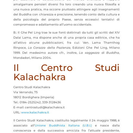
amalgamare pensieri diversi fra loro creando una nuova filosofia e
una nuova pratica, ma occorre piuttosto attingere agli insegnamenti
del Buddha con chiarezza e precisione, tenendo conto della cultura e
della psicologia del proprio Paese, senza eccessivi tentativi di
compromesso e adattamento all’uomo occidentale.
B.: Il Ghe Pel Ling trae le sue fonti dottrinali da tutti gli scritti del XIV
Dalai Lama, ma dispone anche di una propria casa editrice, che ha
all’attivo alcune pubblicazioni, fra cui: Ven. Lama Thamthog
Rinpoce,
La Corazza della Pazienza
, Edizioni Ghe Pel Ling, Milano
1999. Del medesimo autore cfr., inoltre,
La saggezza di Buddha
,
Mondadori, Milano 2004.
Il Centro Studi
Kalachakra
Centro Studi Kalachakra
Via Verrando, 75
18012 Bordighera (Imperia)
Tel.: 0184-2525242; 339-3128436
E-mail: centrostudi@kalachakra.it
URL:
www.kalachakra.it
Il Centro Studi Kalachakra, costituito legalmente il 24 maggio 1988, è
associato all’
Unione Buddhista Italiana (U.B.I.)
e nasce dalla
conoscenza e dalla successiva amicizia fra l’attuale presidente,