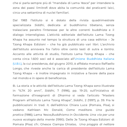
che si parla sempre più di “mandala di Lama Yesce” per intendere la
zona dei paesi limitrofi dove abita la comunità dei praticanti laici,
circa una settantina di nuclei familiari.
Dal 1983 l’Istituto si è dotato della rivista quadrimestrale
specializzata
Siddhi
, dedicata al buddhismo tibetano, senza
tralasciare peraltro l’interesse per le altre correnti buddhiste e il
dialogo interreligioso. L’attività editoriale dell’Istituto Lama Tzong
Khapa ha assunto nel tempo la struttura di una casa editrice – Je
Tzong Khapa Edizioni – che ha già pubblicato vari libri. L’archivio
dell’Istituto annovera fra l’altro oltre cento testi di sutra e
tantra
.
Accanto alle attività di studio, l’Istituto Lama Tzong Khapa – che
conta circa 1.600 soci ed è associato all’
Unione Buddhista Italiana
(U.B.I.)
, la cui presidenza, dal giugno 2010, è affidata monaco Raffaello
Longo, che riveste anche la carica di presidente dell’Istituto Lama
Tzong Khapa – è inoltre impegnato in iniziative a favore della pace
nel mondo e in opere di beneficenza.
B.: La storia e le attività dell’Istituto Lama Tzong Khapa sono illustrate
in “ILTK 20 anni”,
Siddhi
, 7 (1996), pp. 19-25; sull’iniziativa di
formazione d’insegnanti di
Dharma
si veda l’articolo “Masters
Program all’Istituto Lama Tzong Khapa”,
Siddhi
, 2 (1997), p. 39. Fra le
pubblicazioni in trad. it. dell’editrice Chiara Luce (Pomaia, Pisa), si
vedano: Kathleen Mc Donald,
Come meditare. Una guida
pratica
(1986); Lama Yesce,
Buddhismo in Occidente. Una via per una
nuova ecologia della mente
(1990). Delle Je Tzong Khapa Edizioni di
Pomaia (Pisa) cfr.: Ghesce Ciampa Ghiatso,
Una pioggia di nettare