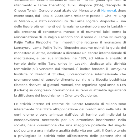
riferimento è Lama Thamthog Tulku Rinpoce (1951-), discepolo di
Ghesce Tenzin Gonpo e oggi abate del Monastero di
Namgyal
, dopo
essere stato, dal 1987 al 2009, lama residente presso il Ghe Pel Ling
di Milano –, è stato riconosciuto da Lama Togdan Rinpoche – una
delle figure più eminenti del lamaismo contemporaneo in Ladakh –
alla presenza di centottanta monaci e di numerosi laici, come la
reincarnazione di Je Paljin e accolto con il nome di Lama Drubwang
Paljin Tulku Rinpoche fra i maestri che reggono il monastero di
Lamayuru. Lama Paljin Tulku Rinpoche assume quindi la guida del
monastero di Atitse, destinato a diventare un centro internazionale di
meditazione, e per sua iniziativa, nel 1997, ad Atitse è allestito il
tempio delle mille Tare, unico in Ladakh, dedicato alla divinità
femminile più venerata dai tibetani. È inoltre fondato il Lamayuru
Institute of Buddhist Studies, un’associazione internazionale che
promuove corsi di approfondimento sui riti e la filosofia buddhista
tibetana riservati ai giovani monaci, che organizza ogni anno a Leh
(Ladakh) un congresso internazionale su temi di attualità riguardanti
la diffusione del buddhismo in Oriente e Occidente.
Le attività interne ed esterne del Centro Mandala di Milano sono
interamente finalizzate all’applicazione del buddhismo nella vita di
ogni giorno e sono animate dall’idea di fornire agli individui la
consapevolezza necessaria per un armonioso inserimento nella
società, nella convinzione che una maggiore positività del singolo
può portare a una migliore qualità della vita per tutti. Il Centro tende
a privilegiare le attività volte all’assistenza delle persone che si