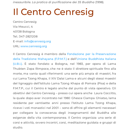
inesauribile. La pratica di purificazione dei 35 Buddha
(1998).
Il Centro Cenresig
Centro Cenresig
Via Meucci, 4
40138 Bologna
Tel.: 347-2821208
E-mail:
info@cenresig.org
URL:
www.cenresig.org
Il Centro Cenresig è membro della
Fondazione per la Preservazione
della Tradizione Mahayana (F.P.M.T.)
e dell’
Unione Buddhista Italiana
(U.B.I.)
. È stato fondato a Bologna, nel 1983, per opera di Lama
Thubten Zopa Rimpoce, che ne è stato il direttore spirituale fino alla
morte, ma vanta quali riferimenti una serie più ampia di maestri, fra
cui Lama Tzong Khapa, il XIV Dalai Lama e alcuni degli stessi maestri
del lignaggio dell’Istituto Lama Tzong Khapa di Pomaia (Pisa) e della
F.M.T.P., cui il Centro è legato anche dal punto di vista operativo. Gli
obiettivi del Centro Cenresig – presso cui opera anche Laura Coccitto,
la quale dopo aver incontrato nel 1980 Ghesce Ciampa Ghiatso, lama
residente per ventisette anni presso l’Istituto Lama Tzong Khapa,
riceve i voti monastici nel 2001 – sono di offrire gli elementi necessari
per collegare la conoscenza degli insegnamenti del Buddha alle
esigenze della vita contemporanea. Il Centro organizza una serie di
corsi e attività, ovvero incontri, corsi, meditazione guidata e gruppi di
studio.