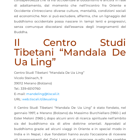
consapevolezza che la via occidentale al buddhismo è ancora in fase
di adattamento, dal momento che nell’incontro fra Oriente e
Occidente s’intrecciano diverse culture, mentalità, condizioni sociali
ed economiche. Non si può escludere, afferma, che un lignaggio del
buddhismo occidentale possa nascere in tempi lenti e progressivi,
senza comunque discostarsi dall’essenza degli insegnamenti del
Buddha.
Il Centro Studi
Tibetani “Mandala De
Ua Ling”
Centro Studi Tibetani “Mandala De Ua Ling”
Vicolo Steinach, 9
39012 Merano (Bolzano)
Tel.: 339-6510760
E-mail:
mandeling@tiscali.it
URL:
web.tiscali.it/deualing
Il Centro Studi Tibetani “Mandala De Ua Ling” è stato fondato, nel
gennaio 1997, a Merano (Bolzano) da Massimo Burchiellaro (1960-) ed
Ester Meloni (1965-), dopo alcuni anni di ricerca spirituale nell’ambito
sia del buddhismo sia di altre dottrine orientali. Approdati al
buddhismo grazie ad alcuni viaggi in Oriente e in special modo in
India e in Nepal, i due fondatori hanno avuto l’occasione di ricevere
gli insegnamenti del Dalai Lama e di conoscere quello che sarebbe