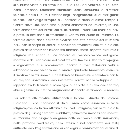
alla prima visita a Palermo, nel luglio 1990, del venerabile Thubten
Zopa Rimpoce, fondatore spirituale della comunità e direttore
spirituale della F.P.T.M. L’ascolto degli insegnamenti di queste guide
spirituali coinvolge sempre più persone e dopo qualche tempo il
Centro trova una sede fissa a pochi chilometri da Palermo, in una
torre circondata dal verde, cui fa da sfondo il mare. Sul finire del 1992
è presa la decisione di trasferire il Centro nel cuore di Palermo. La
formale costituzione dell’ente avviene con atto notarile del 16 marzo
1993, con lo scopo di creare le condizioni favorevoli allo studio e alla
pratica della tradizione buddhista tibetana, sotto l’aspetto culturale e
religioso ma anche di collaborare al mantenimento dell’igiene
mentale e del benessere della collettività. Inoltre il Centro s’impegna
a organizzare e a promuovere incontri e manifestazioni volti a
diffondere la conoscenza della pratica spirituale buddhista; assicura
il riordino e lo sviluppo di una biblioteca buddhista; e collabora con le
scuole, con università e con ricercatori privati per lo sviluppo di un
rapporto tra la filosofia e psicologia buddhista e quella occidentale,
oltre a gestire un intenso programma d’incontri settimanali e mensili.
Per aderire alle finalità istituzionali il Centro – diretto da Rossana
Giordano –, che riconosce il Dalai Lama come suprema autorità
religiosa, esplica la sua attività a tre livelli: religioso, con lo studio e la
pratica degli insegnamenti buddhisti, attraverso incontri con maestri
di
dharma
che fungono da guida nelle cerimonie, nelle iniziazioni,
nelle pratiche meditative, nella lettura e nel commento dei testi;
culturale, con l’organizzazione di convegni e manifestazioni al fine di