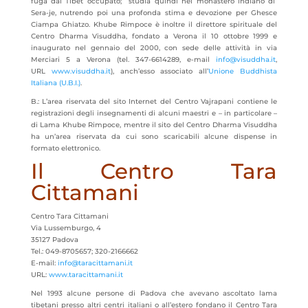
fuga dal Tibet occupato; studia quindi nel monastero indiano di
Sera-je, nutrendo poi una profonda stima e devozione per Ghesce
Ciampa Ghiatzo. Khube Rimpoce è inoltre il direttore spirituale del
Centro Dharma Visuddha, fondato a Verona il 10 ottobre 1999 e
inaugurato nel gennaio del 2000, con sede delle attività in via
Merciari 5 a Verona (tel. 347-6614289, e-mail
info@visuddha.it
,
URL
www.visuddha.it
), anch’esso associato all’
Unione Buddhista
Italiana (U.B.I.)
.
B.: L’area riservata del sito Internet del Centro Vajrapani contiene le
registrazioni degli insegnamenti di alcuni maestri e – in particolare –
di Lama Khube Rimpoce, mentre il sito del Centro Dharma Visuddha
ha un’area riservata da cui sono scaricabili alcune dispense in
formato elettronico.
Il Centro Tara
Cittamani
Centro Tara Cittamani
Via Lussemburgo, 4
35127 Padova
Tel.: 049-8705657; 320-2166662
E-mail:
info@taracittamani.it
URL:
www.taracittamani.it
Nel 1993 alcune persone di Padova che avevano ascoltato lama
tibetani presso altri centri italiani o all’estero fondano il Centro Tara