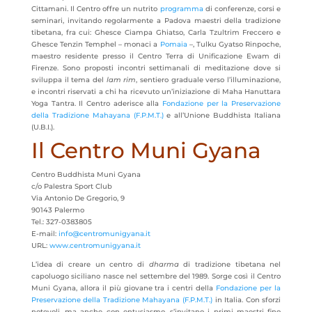
Cittamani. Il Centro offre un nutrito
programma
di conferenze, corsi e
seminari, invitando regolarmente a Padova maestri della tradizione
tibetana, fra cui: Ghesce Ciampa Ghiatso, Carla Tzultrim Freccero e
Ghesce Tenzin Temphel – monaci a
Pomaia
–, Tulku Gyatso Rinpoche,
maestro residente presso il Centro Terra di Unificazione Ewam di
Firenze. Sono proposti incontri settimanali di meditazione dove si
sviluppa il tema del
lam rim
, sentiero graduale verso l’illuminazione,
e incontri riservati a chi ha ricevuto un’iniziazione di Maha Hanuttara
Yoga Tantra. Il Centro aderisce alla
Fondazione per la Preservazione
della Tradizione Mahayana (F.P.M.T.)
e all’Unione Buddhista Italiana
(U.B.I.).
Il Centro Muni Gyana
Centro Buddhista Muni Gyana
c/o Palestra Sport Club
Via Antonio De Gregorio, 9
90143 Palermo
Tel.: 327-0383805
E-mail:
info@centromunigyana.it
URL:
www.centromunigyana.it
L’idea di creare un centro di
dharma
di tradizione tibetana nel
capoluogo siciliano nasce nel settembre del 1989. Sorge così il Centro
Muni Gyana, allora il più giovane tra i centri della
Fondazione per la
Preservazione della Tradizione Mahayana (F.P.M.T.)
in Italia. Con sforzi
notevoli, ma anche con entusiasmo, s’invitano i primi maestri fino