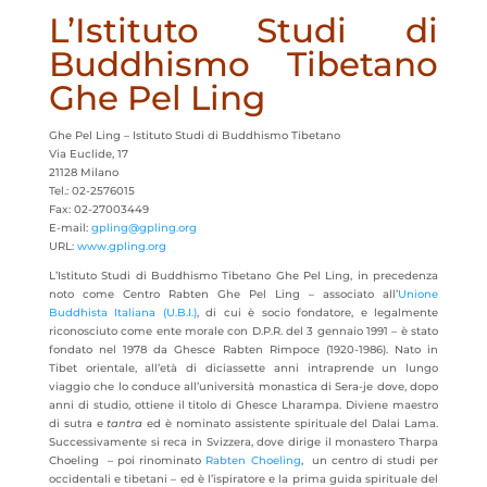
L’Istituto Studi di
Buddhismo Tibetano
Ghe Pel Ling
Ghe Pel Ling – Istituto Studi di Buddhismo Tibetano
Via Euclide, 17
21128 Milano
Tel.: 02-2576015
Fax: 02-27003449
E-mail:
gpling@gpling.org
URL:
www.gpling.org
L’Istituto Studi di Buddhismo Tibetano Ghe Pel Ling, in precedenza
noto come Centro Rabten Ghe Pel Ling – associato all’
Unione
Buddhista Italiana (U.B.I.)
, di cui è socio fondatore, e legalmente
riconosciuto come ente morale con D.P.R. del 3 gennaio 1991 – è stato
fondato nel 1978 da Ghesce Rabten Rimpoce (1920-1986). Nato in
Tibet orientale, all’età di diciassette anni intraprende un lungo
viaggio che lo conduce all’università monastica di Sera-je dove, dopo
anni di studio, ottiene il titolo di Ghesce Lharampa. Diviene maestro
di sutra e
tantra
ed è nominato assistente spirituale del Dalai Lama.
Successivamente si reca in Svizzera, dove dirige il monastero Tharpa
Choeling – poi rinominato
Rabten Choeling
, un centro di studi per
occidentali e tibetani – ed è l’ispiratore e la prima guida spirituale del