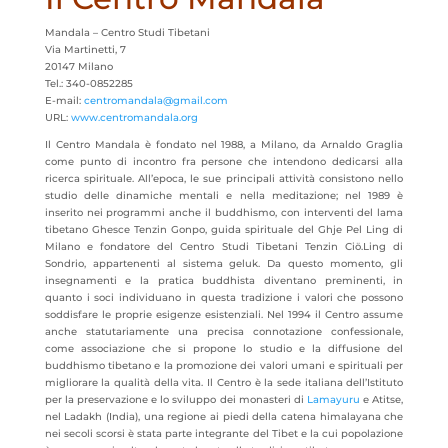
Mandala – Centro Studi Tibetani
Via Martinetti, 7
20147 Milano
Tel.: 340-0852285
E-mail:
centromandala@gmail.com
URL:
www.centromandala.org
Il Centro Mandala è fondato nel 1988, a Milano, da Arnaldo Graglia
come punto di incontro fra persone che intendono dedicarsi alla
ricerca spirituale. All’epoca, le sue principali attività consistono nello
studio delle dinamiche mentali e nella meditazione; nel 1989 è
inserito nei programmi anche il buddhismo, con interventi del lama
tibetano Ghesce Tenzin Gonpo, guida spirituale del Ghje Pel Ling di
Milano e fondatore del Centro Studi Tibetani Tenzin Ciö.Ling di
Sondrio, appartenenti al sistema geluk. Da questo momento, gli
insegnamenti e la pratica buddhista diventano preminenti, in
quanto i soci individuano in questa tradizione i valori che possono
soddisfare le proprie esigenze esistenziali. Nel 1994 il Centro assume
anche statutariamente una precisa connotazione confessionale,
come associazione che si propone lo studio e la diffusione del
buddhismo tibetano e la promozione dei valori umani e spirituali per
migliorare la qualità della vita. Il Centro è la sede italiana dell’Istituto
per la preservazione e lo sviluppo dei monasteri di
Lamayuru
e Atitse,
nel Ladakh (India), una regione ai piedi della catena himalayana che
nei secoli scorsi è stata parte integrante del Tibet e la cui popolazione