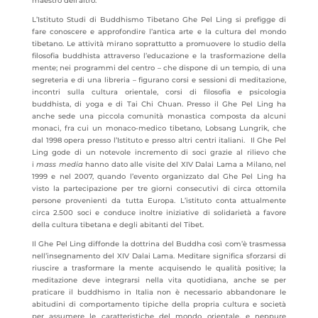
maestro dell’altro.
L’Istituto Studi di Buddhismo Tibetano Ghe Pel Ling si prefigge di
fare conoscere e approfondire l’antica arte e la cultura del mondo
tibetano. Le attività mirano soprattutto a promuovere lo studio della
filosofia buddhista attraverso l’educazione e la trasformazione della
mente; nei programmi del centro – che dispone di un tempio, di una
segreteria e di una libreria – figurano corsi e sessioni di meditazione,
incontri sulla cultura orientale, corsi di filosofia e psicologia
buddhista, di yoga e di Tai Chi Chuan. Presso il Ghe Pel Ling ha
anche sede una piccola comunità monastica composta da alcuni
monaci, fra cui un monaco-medico tibetano, Lobsang Lungrik, che
dal 1998 opera presso l’Istituto e presso altri centri italiani. Il Ghe Pel
Ling gode di un notevole incremento di soci grazie al rilievo che
i
mass media
hanno dato alle visite del XIV Dalai Lama a Milano, nel
1999 e nel 2007, quando l’evento organizzato dal Ghe Pel Ling ha
visto la partecipazione per tre giorni consecutivi di circa ottomila
persone provenienti da tutta Europa. L’istituto conta attualmente
circa 2.500 soci e conduce inoltre iniziative di solidarietà a favore
della cultura tibetana e degli abitanti del Tibet.
Il Ghe Pel Ling diffonde la dottrina del Buddha così com’è trasmessa
nell’insegnamento del XIV Dalai Lama. Meditare significa sforzarsi di
riuscire a trasformare la mente acquisendo le qualità positive; la
meditazione deve integrarsi nella vita quotidiana, anche se per
praticare il buddhismo in Italia non è necessario abbandonare le
abitudini di comportamento tipiche della propria cultura e società
per assumere le caratteristiche del mondo orientale, e neppure