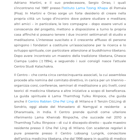
Adriano Martini, e il suo predecessore, Sergio Orrao, i quali
s’incontrano nel 1987 presso l’
Istituto Lama Tzong Khapa
di Pomaia
(Pisa). In Martini e Orrao sorge un forte desiderio di creare nella
propria città un luogo d’incontro dove potere studiare e meditare;
altri amici – in particolare, le loro compagne – dopo essere venuti a
conoscenza del progetto, mettono a disposizione a turno la propria
casa affinché si possano tenere i due incontri settimanali di studio e
meditazione. L’interesse suscitato e il crescente afflusso di persone
spingono i fondatori a costituire un’associazione per la ricerca e lo
sviluppo spirituale, con particolare attenzione al buddhismo tibetano.
Dopo avere incontrato un maestro della tradizione tibetana, Ghesce
Ciampa Lodro (†1994), e seguendo i suoi consigli nasce l’attuale
Centro Studi Kalachakra.
Il Centro – che conta circa centocinquanta associati, la cui assemblea
procede alla nomina del comitato direttivo, in carica per un triennio –
organizza corsi, conferenze, seminari di meditazione a più livelli, corsi
teorici di medicina tibetana e altre iniziative a scopo di beneficenza.
La guida spirituale è Lama Thamthog Tulku Rinpoce, che guida
anche il
Centro Rabten Ghe Pel Ling
di Milano e il Tenzin Ciö.Ling di
Sondrio, oggi abate del Monastero di Namgyal e residente a
Dharamsala, in India. Il Centro prende quindi come ulteriore
riferimento Lama Khenrab Rinpoche, che succede nel 2010 a
Thamthog Tulku Rinpoce – di cui è discepolo diretto – quale maestro
residente presso il Ghe Pel Ling di Milano. Con scadenze regolari è
pure presente presso il Centro Lobsang Lungrik, conoscitore
dell’antica medicina tibetana, che dal 1998 opera in qualità di medico