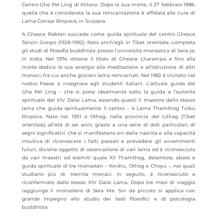
Centro Ghe Pel Ling di Milano. Dopo la sua morte, il 27 febbraio 1986,
quella che è considerata la sua reincarnazione è affidata alle cure di
Lama Gonsar Rinpoce, in Svizzera.
A Ghesce Rabten succede come guida spirituale del centro Ghesce
Tenzin Gonpo (1928-1992). Nato anch’egli in Tibet orientale, completa
gli studi di filosofia buddhista presso l’università monastica di Sera-je,
in India. Nel 1974 ottiene il titolo di Ghesce Lharampa e fino alla
morte dedica le sue energie alla meditazione e all’istruzione di altri
monaci, fra cui anche giovani lama reincarnati. Nel 1982 è invitato nel
nostro Paese a insegnare agli studenti italiani. L’attuale guida del
Ghe Pel Ling – che si pone idealmente sotto la guida e l’autorità
spirituale del XIV Dalai Lama, essendo questi il maestro dello stesso
lama che guida spiritualmente il centro – è Lama Thamthog Tulku
Rinpoce. Nato nel 1951 a Othog, nella provincia del Lithag (Tibet
orientale), all’età di sei anni, grazie a una serie di doti particolari, di
segni significativi che si manifestano sin dalla nascita e alla capacità
intuitiva di riconoscere i fatti passati e prevedere gli avvenimenti
futuri, diviene oggetto di osservazione di vari lama ed è riconosciuto
da vari maestri ed eremiti quale XII Thamthog, detentore, abate e
guida spirituale di tre monasteri – Yondru, Othog e Choyu –, nei quali
studiano più di tremila monaci. In seguito, è riconosciuto e
riconfermato dallo stesso XIV Dalai Lama. Dopo tre mesi di viaggio
raggiunge il monastero di Sera Me. Sin da piccolo si applica con
grande impegno allo studio dei testi filosofici e di psicologia
buddhista.