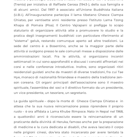
(Trento) per iniziativa di Raffaele Gerosa (1943-), della sua famiglia e
di alcuni amici. Dal 1997 è associato all’Unione Buddhista Italiana
(U.B.I.). All’inaugurazione partecipa il lama tibetano Ghesce Ciampa
Ghiatso, per ventisette anni residente presso l’Istituto Lama Tzong
Khapa di Pomaia (Pisa). Il Centro Vajrapani si prefigge lo scopo
statutario di organizzare attività atte a promuovere lo studio e la
pratica degli insegnamenti buddhisti con particolare riferimento al
“sistema” geluk, restando comunque aperto ad altre tradizioni. La
sede del centro è a Bosentino, anche se la maggior parte delle
attività si svolgono presso le sale comunali messe a disposizione dalle
amministrazioni locali. Fra le attività, si organizzano incontri
settimanali in cui sono approfonditi e discussi i concetti affrontati nei
corsi e nelle conferenze introduttive. Inoltre, sono organizzati ritiri
residenziali guidati anche da maestri di diverse tradizioni, fra cui Tae
Hye, monaco di nazionalità finlandese e maestro della tradizione zen-
son coreana. Gli organi principali dell’associazione sono il maestro
spirituale, l’assemblea dei soci e il direttivo formato da un presidente,
un vice-presidente, un tesoriere, un segretario.
La guida spirituale – dopo la morte di Ghesce Ciampa Ghiatso e in
attesa che la sua nuova reincarnazione possa riprendere il proprio
ruolo – è ora affidata a Lama Khube Rimpoce. Nato in Nepal nel 1968,
a quattordici anni è riconosciuto essere la reincarnazione di un
praticante della divinità di Heruka, famoso anche per la preparazione
di medicine e la cura dedicata ai disabili, che aveva lasciato il corpo
nelle prigioni cinesi, dov’era stato incarcerato per avere tentato la