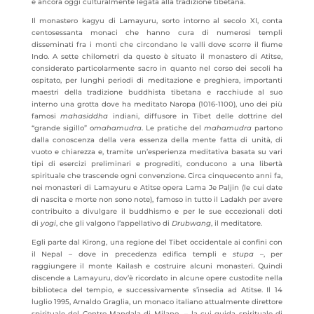
è ancora oggi culturalmente legata alla tradizione tibetana.
Il monastero kagyu di Lamayuru, sorto intorno al secolo XI, conta
centosessanta monaci che hanno cura di numerosi templi
disseminati fra i monti che circondano le valli dove scorre il fiume
Indo. A sette chilometri da questo è situato il monastero di Atitse,
considerato particolarmente sacro in quanto nel corso dei secoli ha
ospitato, per lunghi periodi di meditazione e preghiera, importanti
maestri della tradizione buddhista tibetana e racchiude al suo
interno una grotta dove ha meditato Naropa (1016-1100), uno dei più
famosi
mahasiddha
indiani, diffusore in Tibet delle dottrine del
“grande sigillo” o
mahamudra
. Le pratiche del
mahamudra
partono
dalla conoscenza della vera essenza della mente fatta di unità, di
vuoto e chiarezza e, tramite un’esperienza meditativa basata su vari
tipi di esercizi preliminari e progrediti, conducono a una libertà
spirituale che trascende ogni convenzione. Circa cinquecento anni fa,
nei monasteri di Lamayuru e Atitse opera Lama Je Paljin (le cui date
di nascita e morte non sono note), famoso in tutto il Ladakh per avere
contribuito a divulgare il buddhismo e per le sue eccezionali doti
di
yogi
, che gli valgono l’appellativo di
Drubwang
, il meditatore.
Egli parte dal Kirong, una regione del Tibet occidentale ai confini con
il Nepal – dove in precedenza edifica templi e
stupa
–, per
raggiungere il monte Kailash e costruire alcuni monasteri. Quindi
discende a Lamayuru, dov’è ricordato in alcune opere custodite nella
biblioteca del tempio, e successivamente s’insedia ad Atitse. Il 14
luglio 1995, Arnaldo Graglia, un monaco italiano attualmente direttore
spirituale del Centro Mandala di Milano – la cui guida spirituale di