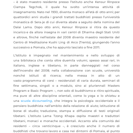
– è stato maestro residente presso l’Istituto anche Kensur Rinpoce
Ciampa Tegchok, il quale ha svolto un’intensa attività di
insegnamento. Nato nel 1930, diventa monaco all’età di otto anni; per
quattordici anni studia i grandi trattati buddhisti presso l’università
monastica di Sera-je di cui diventa abate a seguito della nomina del
Dalai Lama. Dopo otto anni, Kensur Rinpoce si ritira da questo
incarico e da allora insegna in vari centri di Dharma degli Stati Uniti
e altrove, finché nell’estate del 2008 diventa maestro residente del
Centro di Meditazione Kushi Ling di Arco (Trento), giungendo l’anno
successivo a Pomaia, che ha appunto lasciato a fine 2011.
L’Istituto è impegnato nel mantenimento e nello sviluppo di
una biblioteca che conta oltre duemila volumi, spesso assai rari, in
italiano, inglese e tibetano, in parte danneggiati nel corso
dell’incendio del 2008; nella collaborazione con scuole, università
nonché istituti di ricerca; nella messa in atto di un
vasto programma di corsi – residenziali di varia durata, seminari di
fine settimana, singoli o a modulo, sino ai pluriennali Masters
Program e Basic Program –, non solo di buddhismo e ritiro spirituale,
ma pure di altre discipline orientali, come lo yoga e lo
shiatsu
e
una
scuola di
counseling
, che integra la psicologia occidentale e il
pensiero buddhista nell’ambito della relazione di aiuto; istituzione di
borse di studio; traduzione, stampa e diffusione di testi originali
tibetani. L’Istituto Lama Tzong Khapa ospita maestri e traduttori
tibetani, monaci e monache occidentali. Accanto alla comunità dei
residenti – circa venticinque –, è cresciuto anche il numero di
buddhisti che trovano lavoro e casa nei dintorni di Pomaia, al punto