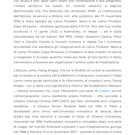
vari stupa e altri spazi sacri adatti alla meditazione e alla preghiera.
L’intera struttura ha subito un recente restauro a seguito
dell’incendio che l’ha distrutta nel dicembre 2008. La costituzione
dell’Istituto, avvenuta a Milano con atto pubblico del 17 novembre
1976, è stata ispirata da Lama Thubten Yesce e da Lama Thubten
Zopa Rimpoce – direttore spirituale della F.P.T.M. fino alla sua morte,
avvenuta il 13 aprile 2023 a Katmandu, in Nepal –, ed è stata
concretizzata da tre italiani. Nel 1975, infatti, Massimo Corona, Piero
Cerri e Claudio Cipullo si trovano insieme in Nepal, fra i numerosi
occidentali che ascoltano gli insegnamenti di Lama Thubten Yesce e
di Lama Thubten Zopa Rimpoce, e chiedono ai due maestri di venire
a insegnare in Europa; qualche mese più tardi, al loro rientro in Italia,
cominciano a lavorare per organizzare il primo corso di meditazione.
L’Istituto Lama Tzong Khapa, che ha la finalità di curare le condizioni
per lo studio e la pratica del buddhismo mahayana, riconosce il Dalai
Lama come guida spirituale e fa riferimento al maestro Lama Tzong
Khapa – cui si deve una significativa riforma del buddhismo tibetano
–, mentre annovera fra i suoi riferimenti una serie di
maestri
anche
contempoaranei. Lama residente presso l’Istituto – che succede a
Ghesce Ciampa Ghiatso (1931-2007), per ben ventisette anni maestro
residente – è Ghesce Tenzin Tenphel. Nato nel 1956 in Tibet, a
diciassette anni entra nell’università monastica di Sera-je, dove
studia per due decenni e accede al titolo di Ghesce Lharampa,
ricevendo nel 1994 l’ordinazione monastica completa; dopo una serie
di viaggi nel mondo finalizzati a portare il suo insegnamento, giunge
nel 1998 a Pomaia. Fino al dicembre 2011 – quando è rientrato in India