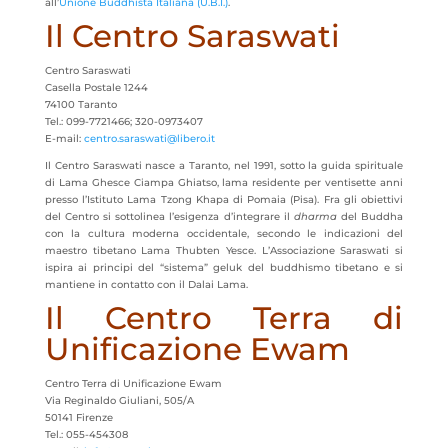
all’
Unione Buddhista Italiana (U.B.I.)
.
Il Centro Saraswati
Centro Saraswati
Casella Postale 1244
74100 Taranto
Tel.: 099-7721466; 320-0973407
E-mail:
centro.saraswati@libero.it
Il Centro Saraswati nasce a Taranto, nel 1991, sotto la guida spirituale
di Lama Ghesce Ciampa Ghiatso, lama residente per ventisette anni
presso l’Istituto Lama Tzong Khapa di Pomaia (Pisa). Fra gli obiettivi
del Centro si sottolinea l’esigenza d’integrare il
dharma
del Buddha
con la cultura moderna occidentale, secondo le indicazioni del
maestro tibetano Lama Thubten Yesce. L’Associazione Saraswati si
ispira ai principi del “sistema” geluk del buddhismo tibetano e si
mantiene in contatto con il Dalai Lama.
Il Centro Terra di
Unificazione Ewam
Centro Terra di Unificazione Ewam
Via Reginaldo Giuliani, 505/A
50141 Firenze
Tel.: 055-454308