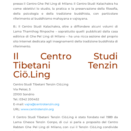
presso il Centro Ghe Pel Ling di Milano
.
Il Centro Studi Kalachakra ha
come obiettivi lo studio, la pratica e la preservazione della filosofia,
della psicologia e della tradizione buddhista, con particolare
riferimento al buddhismo mahayana e vajrayana.
B.: Il Centro Studi Kalachakra, oltre a diffondere alcuni volumi di
Lama Thamthog Rinpoche – soprattutto quelli pubblicati dalla casa
editrice di Ghe Pel Ling di Milano – ha una ricca sezione del proprio
sito Internet dedicata agli insegnamenti della tradizione buddhista di
riferimento.
Il Centro Studi
Tibetani Tenzin
Ciö.Ling
Centro Studi Tibetani Tenzin Ciö.Ling
Via Pelosi, 5
23100 Sondrio
Tel.: 0342 200452
E-mail:
vajra@centrotenzin.org
URL:
www.centrotenzin.org
Il Centro Studi Tibetani Tenzin Ciö.Ling è stato fondato nel 1989 da
Lama Ghesce Tenzin Gonpo, di cui si parla a proposito del Centro
Rabten Ghe Pel Ling di Milano, con cui il Tenzin Ciö.Ling condivide