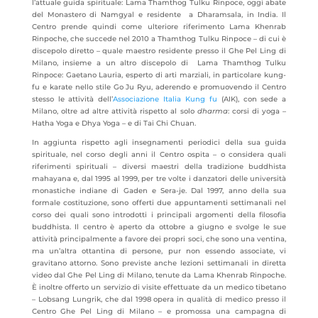
l’attuale guida spirituale: Lama Thamthog Tulku Rinpoce, oggi abate
del Monastero di Namgyal e residente a Dharamsala, in India. Il
Centro prende quindi come ulteriore riferimento Lama Khenrab
Rinpoche, che succede nel 2010 a Thamthog Tulku Rinpoce – di cui è
discepolo diretto – quale maestro residente presso il Ghe Pel Ling di
Milano, insieme a un altro discepolo di Lama Thamthog Tulku
Rinpoce: Gaetano Lauria, esperto di arti marziali, in particolare kung-
fu e karate nello stile Go Ju Ryu, aderendo e promuovendo il Centro
stesso le attività dell’
Associazione Italia Kung fu
(AIK), con sede a
Milano, oltre ad altre attività rispetto al solo
dharma
: corsi di yoga –
Hatha Yoga e Dhya Yoga – e di Tai Chi Chuan.
In aggiunta rispetto agli insegnamenti periodici della sua guida
spirituale, nel corso degli anni il Centro ospita – o considera quali
riferimenti spirituali – diversi maestri della tradizione buddhista
mahayana e, dal 1995 al 1999, per tre volte i danzatori delle università
monastiche indiane di Gaden e Sera-je. Dal 1997, anno della sua
formale costituzione, sono offerti due appuntamenti settimanali nel
corso dei quali sono introdotti i principali argomenti della filosofia
buddhista. Il centro è aperto da ottobre a giugno e svolge le sue
attività principalmente a favore dei propri soci, che sono una ventina,
ma un’altra ottantina di persone, pur non essendo associate, vi
gravitano attorno. Sono previste anche lezioni settimanali in diretta
video dal Ghe Pel Ling di Milano, tenute da Lama Khenrab Rinpoche.
È inoltre offerto un servizio di visite effettuate da un medico tibetano
– Lobsang Lungrik, che dal 1998 opera in qualità di medico presso il
Centro Ghe Pel Ling di Milano – e promossa una campagna di