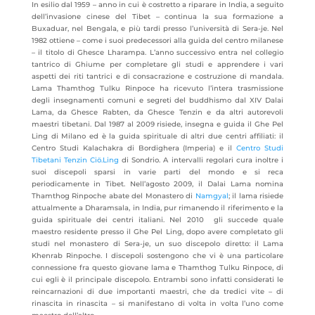
In esilio dal 1959 – anno in cui è costretto a riparare in India, a seguito
dell’invasione cinese del Tibet – continua la sua formazione a
Buxaduar, nel Bengala, e più tardi presso l’università di Sera-je. Nel
1982 ottiene – come i suoi predecessori alla guida del centro milanese
– il titolo di Ghesce Lharampa. L’anno successivo entra nel collegio
tantrico di Ghiume per completare gli studi e apprendere i vari
aspetti dei riti tantrici e di consacrazione e costruzione di mandala.
Lama Thamthog Tulku Rinpoce ha ricevuto l’intera trasmissione
degli insegnamenti comuni e segreti del buddhismo dal XIV Dalai
Lama, da Ghesce Rabten, da Ghesce Tenzin e da altri autorevoli
maestri tibetani. Dal 1987 al 2009 risiede, insegna e guida il Ghe Pel
Ling di Milano ed è la guida spirituale di altri due centri affiliati: il
Centro Studi Kalachakra di Bordighera (Imperia) e il
Centro Studi
Tibetani Tenzin Ciö.Ling
di Sondrio. A intervalli regolari cura inoltre i
suoi discepoli sparsi in varie parti del mondo e si reca
periodicamente in Tibet. Nell’agosto 2009, il Dalai Lama nomina
Thamthog Rinpoche abate del Monastero di
Namgyal
; il lama risiede
attualmente a Dharamsala, in India, pur rimanendo il riferimento e la
guida spirituale dei centri italiani. Nel 2010 gli succede quale
maestro residente presso il Ghe Pel Ling, dopo avere completato gli
studi nel monastero di Sera-je, un suo discepolo diretto: il Lama
Khenrab Rinpoche. I discepoli sostengono che vi è una particolare
connessione fra questo giovane lama e Thamthog Tulku Rinpoce, di
cui egli è il principale discepolo. Entrambi sono infatti considerati le
reincarnazioni di due importanti maestri, che da tredici vite – di
rinascita in rinascita – si manifestano di volta in volta l’uno come