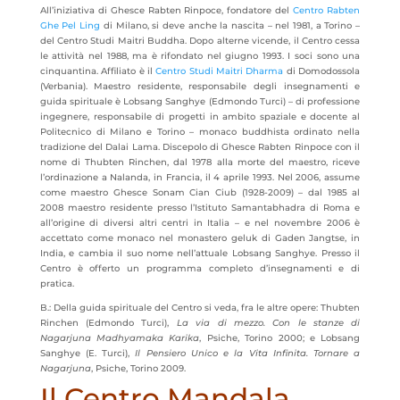
All’iniziativa di Ghesce Rabten Rinpoce, fondatore del
Centro Rabten
Ghe Pel Ling
di Milano, si deve anche la nascita – nel 1981, a Torino –
del Centro Studi Maitri Buddha. Dopo alterne vicende, il Centro cessa
le attività nel 1988, ma è rifondato nel giugno 1993. I soci sono una
cinquantina. Affiliato è il
Centro Studi Maitri Dharma
di Domodossola
(Verbania). Maestro residente, responsabile degli insegnamenti e
guida spirituale è Lobsang Sanghye (Edmondo Turci) – di professione
ingegnere, responsabile di progetti in ambito spaziale e docente al
Politecnico di Milano e Torino – monaco buddhista ordinato nella
tradizione del Dalai Lama. Discepolo di Ghesce Rabten Rinpoce con il
nome di Thubten Rinchen, dal 1978 alla morte del maestro, riceve
l’ordinazione a Nalanda, in Francia, il 4 aprile 1993. Nel 2006, assume
come maestro Ghesce Sonam Cian Ciub (1928-2009) – dal 1985 al
2008 maestro residente presso l’Istituto Samantabhadra di Roma e
all’origine di diversi altri centri in Italia – e nel novembre 2006 è
accettato come monaco nel monastero geluk di Gaden Jangtse, in
India, e cambia il suo nome nell’attuale Lobsang Sanghye. Presso il
Centro è offerto un programma completo d’insegnamenti e di
pratica.
B.: Della guida spirituale del Centro si veda, fra le altre opere: Thubten
Rinchen (Edmondo Turci),
La via di mezzo. Con le stanze di
Nagarjuna Madhyamaka Karika
, Psiche, Torino 2000; e Lobsang
Sanghye (E. Turci),
Il Pensiero Unico e la Vita Infinita. Tornare a
Nagarjuna
, Psiche, Torino 2009.
Il Centro Mandala