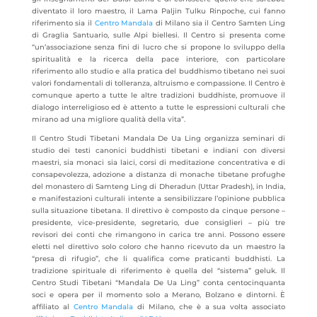
diventato il loro maestro, il Lama Paljin Tulku Rinpoche, cui fanno
riferimento sia il
Centro Mandala
di Milano sia il Centro Samten Ling
di Graglia Santuario, sulle Alpi biellesi. Il Centro si presenta come
“un’associazione senza fini di lucro che si propone lo sviluppo della
spiritualità e la ricerca della pace interiore, con particolare
riferimento allo studio e alla pratica del buddhismo tibetano nei suoi
valori fondamentali di tolleranza, altruismo e compassione. Il Centro è
comunque aperto a tutte le altre tradizioni buddhiste, promuove il
dialogo interreligioso ed è attento a tutte le espressioni culturali che
mirano ad una migliore qualità della vita”.
Il Centro Studi Tibetani Mandala De Ua Ling organizza seminari di
studio dei testi canonici buddhisti tibetani e indiani con diversi
maestri, sia monaci sia laici, corsi di meditazione concentrativa e di
consapevolezza, adozione a distanza di monache tibetane profughe
del monastero di Samteng Ling di Dheradun (Uttar Pradesh), in India,
e manifestazioni culturali intente a sensibilizzare l’opinione pubblica
sulla situazione tibetana. Il direttivo è composto da cinque persone –
presidente, vice-presidente, segretario, due consiglieri – più tre
revisori dei conti che rimangono in carica tre anni. Possono essere
eletti nel direttivo solo coloro che hanno ricevuto da un maestro la
“presa di rifugio”, che li qualifica come praticanti buddhisti. La
tradizione spirituale di riferimento è quella del “sistema” geluk. Il
Centro Studi Tibetani “Mandala De Ua Ling” conta centocinquanta
soci e opera per il momento solo a Merano, Bolzano e dintorni. È
affiliato al
Centro Mandala
di Milano, che è a sua volta associato