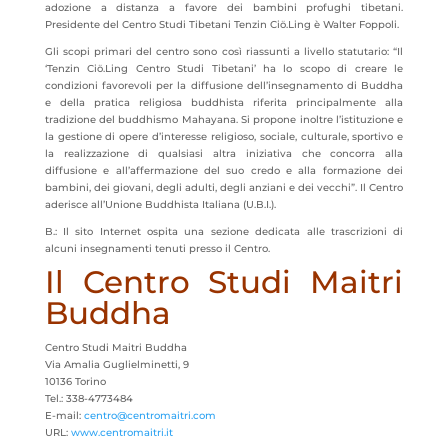
adozione a distanza a favore dei bambini profughi tibetani.
Presidente del Centro Studi Tibetani Tenzin Ciö.Ling è Walter Foppoli.
Gli scopi primari del centro sono così riassunti a livello statutario: “Il
‘Tenzin Ciö.Ling Centro Studi Tibetani’ ha lo scopo di creare le
condizioni favorevoli per la diffusione dell’insegnamento di Buddha
e della pratica religiosa buddhista riferita principalmente alla
tradizione del buddhismo Mahayana. Si propone inoltre l’istituzione e
la gestione di opere d’interesse religioso, sociale, culturale, sportivo e
la realizzazione di qualsiasi altra iniziativa che concorra alla
diffusione e all’affermazione del suo credo e alla formazione dei
bambini, dei giovani, degli adulti, degli anziani e dei vecchi”. Il Centro
aderisce all’Unione Buddhista Italiana (U.B.I.).
B.: Il sito Internet ospita una sezione dedicata alle trascrizioni di
alcuni insegnamenti tenuti presso il Centro.
Il Centro Studi Maitri
Buddha
Centro Studi Maitri Buddha
Via Amalia Guglielminetti, 9
10136 Torino
Tel.: 338-4773484
E-mail:
centro@centromaitri.com
URL:
www.centromaitri.it