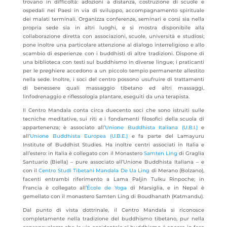
trovano in difficoltà: adozioni a distanza, costruzione di scuole e
ospedali nei Paesi in via di sviluppo, accompagnamento spirituale
dei malati terminali. Organizza conferenze, seminari e corsi sia nella
propria sede sia in altri luoghi, e si mostra disponibile alla
collaborazione diretta con associazioni, scuole, università e studiosi;
pone inoltre una particolare attenzione al dialogo interreligioso e allo
scambio di esperienze con i buddhisti di altre tradizioni. Dispone di
una biblioteca con testi sul buddhismo in diverse lingue; i praticanti
per le preghiere accedono a un piccolo tempio permanente allestito
nella sede. Inoltre, i soci del centro possono usufruire di trattamenti
di benessere quali massaggio tibetano ed altri massaggi,
linfodrenaggio e riflessologia plantare, eseguiti da una terapista.
Il Centro Mandala conta circa duecento soci che sono istruiti sulle
tecniche meditative, sui riti e i fondamenti filosofici della scuola di
appartenenza; è associato all’
Unione Buddhista Italiana (U.B.I.)
e
all’
Unione Buddhista Europea (U.B.E.)
e fa parte del Lamayuru
Institute of Buddhist Studies. Ha inoltre centri associati in Italia e
all’estero: in Italia è collegato con il Monastero
Samten Ling
di Graglia
Santuario (Biella) – pure associato all’Unione Buddhista Italiana – e
con il
Centro Studi Tibetani Mandala De Ua Ling
di Merano (Bolzano),
facenti entrambi riferimento a Lama Paljin Tulku Rinpoche; in
Francia è collegato all’
École de Yoga
di Marsiglia, e in Nepal è
gemellato con il monastero Samten Ling di Boudhanath (Katmandu).
Dal punto di vista dottrinale, il Centro Mandala si riconosce
completamente nella tradizione del buddhismo tibetano, pur nella