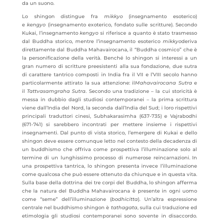
da un suono.
Lo shingon distingue fra
mikkyo
(insegnamento esoterico)
e
kengyo
(insegnamento exoterico, fondato sulle scritture). Secondo
Kukai, l’insegnamento
kengyo
si riferisce a quanto è stato trasmesso
dal Buddha storico, mentre l’insegnamento esoterico
mikkyo
deriva
direttamente dal Buddha Mahavairocana, il “Buddha cosmico” che è
la personificazione della verità. Benché lo shingon si interessi a un
gran numero di scritture preesistenti alla sua fondazione, due sutra
di carattere tantrico composti in India fra il VII e l’VIII secolo hanno
particolarmente attirato la sua attenzione: il
Mahavairocana Sutra
e
il
Tattvasamgraha Sutra
. Secondo una tradizione – la cui storicità è
messa in dubbio dagli studiosi contemporanei – la prima scrittura
viene dall’India del Nord, la seconda dall’India del Sud; i loro rispettivi
principali traduttori cinesi, Subhakarasimha (637-735) e Vajrabodhi
(671-741) si sarebbero incontrati per mettere insieme i rispettivi
insegnamenti. Dal punto di vista storico, l’emergere di Kukai e dello
shingon deve essere comunque letto nel contesto della decadenza di
un buddhismo che offriva come prospettiva l’illuminazione solo al
termine di un lunghissimo processo di numerose reincarnazioni. In
una prospettiva tantrica, lo shingon presenta invece l’illuminazione
come qualcosa che può essere ottenuto da chiunque e in questa vita.
Sulla base della dottrina dei tre corpi del Buddha, lo shingon afferma
che la natura del Buddha Mahavairocana è presente in ogni uomo
come “seme” dell’illuminazione (
bodhicitta
). Un’altra espressione
centrale nel buddhismo shingon è
tathagata
, sulla cui traduzione ed
etimologia gli studiosi contemporanei sono sovente in disaccordo.