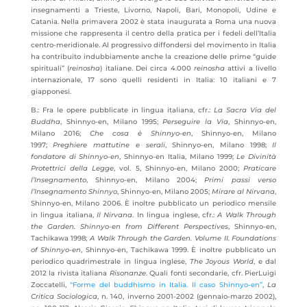
insegnamenti a Trieste, Livorno, Napoli, Bari, Monopoli, Udine e
Catania. Nella primavera 2002 è stata inaugurata a Roma una nuova
missione che rappresenta il centro della pratica per i fedeli dell’Italia
centro-meridionale. Al progressivo diffondersi del movimento in Italia
ha contribuito indubbiamente anche la creazione delle prime “guide
spirituali” (
reinosha
) italiane. Dei circa 4.000
reinosha
attivi a livello
internazionale, 17 sono quelli residenti in Italia: 10 italiani e 7
giapponesi.
B.:
Fra le opere pubblicate in lingua italiana, cfr.:
La Sacra Via del
Buddha
, Shinnyo-en, Milano 1995;
Perseguire la Via
, Shinnyo-en,
Milano 2016;
Che cosa è Shinnyo-en
, Shinnyo-en, Milano
1997;
Preghiere mattutine e serali
, Shinnyo-en, Milano 1998;
Il
fondatore di Shinnyo-en
, Shinnyo-en Italia, Milano 1999;
Le Divinità
Protettrici della Legge
, vol. 5, Shinnyo-en, Milano 2000;
Praticare
l’Insegnamento
, Shinnyo-en, Milano 2004;
Primi passi verso
l’Insegnamento Shinnyo
, Shinnyo-en, Milano 2005;
Mirare al Nirvana
,
Shinnyo-en, Milano 2006. È inoltre pubblicato un periodico mensile
in lingua italiana,
Il Nirvana
. In lingua inglese, cfr.:
A Walk Through
the Garden. Shinnyo-en from Different Perspectives
, Shinnyo-en,
Tachikawa 1998;
A Walk Through the Garden. Volume II. Foundations
of Shinnyo-en
, Shinnyo-en, Tachikawa 1999. È inoltre pubblicato un
periodico quadrimestrale in lingua inglese,
The Joyous World
, e dal
2012 la rivista italiana
Risonanze
. Quali fonti secondarie, cfr. PierLuigi
Zoccatelli,
“Forme del buddhismo in Italia. Il caso Shinnyo-en”
,
La
Critica Sociologica
, n. 140, inverno 2001-2002 (gennaio-marzo 2002),