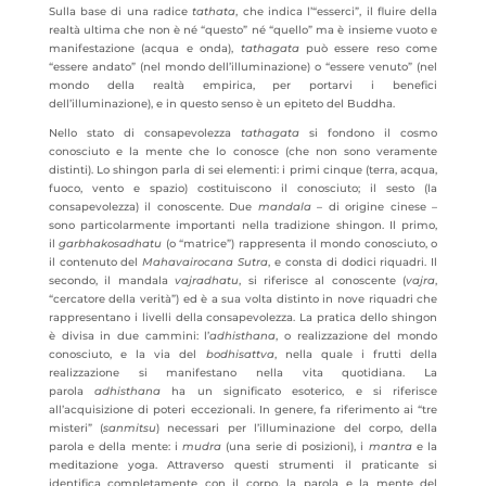
Sulla base di una radice
tathata
, che indica l’“esserci”, il fluire della
realtà ultima che non è né “questo” né “quello” ma è insieme vuoto e
manifestazione (acqua e onda),
tathagata
può essere reso come
“essere andato” (nel mondo dell’illuminazione) o “essere venuto” (nel
mondo della realtà empirica, per portarvi i benefici
dell’illuminazione), e in questo senso è un epiteto del Buddha.
Nello stato di consapevolezza
tathagata
si fondono il cosmo
conosciuto e la mente che lo conosce (che non sono veramente
distinti). Lo shingon parla di sei elementi: i primi cinque (terra, acqua,
fuoco, vento e spazio) costituiscono il conosciuto; il sesto (la
consapevolezza) il conoscente. Due
mandala
– di origine cinese –
sono particolarmente importanti nella tradizione shingon. Il primo,
il
garbhakosadhatu
(o “matrice”) rappresenta il mondo conosciuto, o
il contenuto del
Mahavairocana Sutra
, e consta di dodici riquadri. Il
secondo, il mandala
vajradhatu
, si riferisce al conoscente (
vajra
,
“cercatore della verità”) ed è a sua volta distinto in nove riquadri che
rappresentano i livelli della consapevolezza. La pratica dello shingon
è divisa in due cammini: l’
adhisthana
, o realizzazione del mondo
conosciuto, e la via del
bodhisattva
, nella quale i frutti della
realizzazione si manifestano nella vita quotidiana. La
parola
adhisthana
ha un significato esoterico, e si riferisce
all’acquisizione di poteri eccezionali. In genere, fa riferimento ai “tre
misteri” (
sanmitsu
) necessari per l’illuminazione del corpo, della
parola e della mente: i
mudra
(una serie di posizioni), i
mantra
e la
meditazione yoga. Attraverso questi strumenti il praticante si
identifica completamente con il corpo, la parola e la mente del