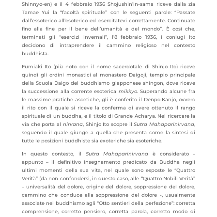
Shinnyo-en) e il 4 febbraio 1936 Shojushin’in-sama riceve dalla zia
Tamae Yui la “facoltà spirituale” con le seguenti parole: “Passate
dall’essoterico all’esoterico ed esercitatevi correttamente. Continuate
fino alla fine per il bene dell’umanità e del mondo”. È così che,
terminati gli “esercizi invernali”, l’8 febbraio 1936, i coniugi Ito
decidono di intraprendere il cammino religioso nel contesto
buddhista.
Fumiaki Ito (più noto con il nome sacerdotale di Shinjo Ito) riceve
quindi gli ordini monastici al monastero Daigoji, tempio principale
della Scuola Daigo del buddhismo giapponese shingon, dove riceve
la successione alla corrente esoterica
mikkyo
. Superando alcune fra
le massime pratiche ascetiche, gli è conferito il Denpo Kanjo, ovvero
il rito con il quale si riceve la conferma di avere ottenuto il rango
spirituale di un buddha, e il titolo di Grande Acharya. Nel ricercare la
via che porta al
nirvana
, Shinjo Ito scopre il
Sutra Mahaparinirvana
,
seguendo il quale giunge a quella che presenta come la sintesi di
tutte le posizioni buddhiste sia exoteriche sia esoteriche.
In questo contesto, il
Sutra Mahaparinirvana
è considerato –
appunto – il definitivo insegnamento predicato da Buddha negli
ultimi momenti della sua vita, nel quale sono esposte le “Quattro
Verità” (da non confondersi, in questo caso, alle “Quattro Nobili Verità”
– universalità del dolore, origine del dolore, soppressione del dolore,
cammino che conduce alla soppressione del dolore -, usualmente
associate nel buddhismo agli “Otto sentieri della perfezione”: corretta
comprensione, corretto pensiero, corretta parola, corretto modo di