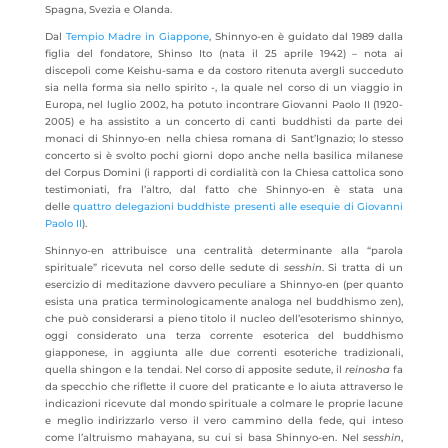
Spagna, Svezia e Olanda.
Dal
Tempio Madre in Giappone
, Shinnyo-en è guidato dal 1989 dalla
figlia del fondatore, Shinso Ito (nata il 25 aprile 1942) – nota ai
discepoli come Keishu-sama e da costoro ritenuta avergli succeduto
sia nella forma sia nello spirito -, la quale nel corso di un viaggio in
Europa, nel luglio 2002, ha potuto incontrare Giovanni Paolo II (1920-
2005) e ha assistito a un concerto di canti buddhisti da parte dei
monaci di Shinnyo-en nella chiesa romana di Sant’Ignazio; lo stesso
concerto si è svolto pochi giorni dopo anche nella basilica milanese
del Corpus Domini (i rapporti di cordialità con la Chiesa cattolica sono
testimoniati, fra l’altro, dal fatto che Shinnyo-en è stata una
delle
quattro delegazioni buddhiste presenti alle esequie di Giovanni
Paolo II
).
Shinnyo-en attribuisce una centralità determinante alla “parola
spirituale” ricevuta nel corso delle sedute di
sesshin
. Si tratta di un
esercizio di meditazione davvero peculiare a Shinnyo-en (per quanto
esista una pratica terminologicamente analoga nel buddhismo zen),
che può considerarsi a pieno titolo il nucleo dell’esoterismo shinnyo,
oggi considerato una terza corrente esoterica del buddhismo
giapponese, in aggiunta alle due correnti esoteriche tradizionali,
quella shingon e la tendai. Nel corso di apposite sedute, il
reinosha
fa
da specchio che riflette il cuore del praticante e lo aiuta attraverso le
indicazioni ricevute dal mondo spirituale a colmare le proprie lacune
e meglio indirizzarlo verso il vero cammino della fede, qui inteso
come l’altruismo mahayana, su cui si basa Shinnyo-en. Nel
sesshin
,