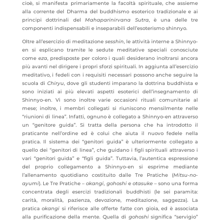
cioè, si manifesta primariamente la facoltà spirituale, che assieme
alla corrente del Dharma del buddhismo esoterico tradizionale e ai
principi dottrinali del
Mahaparinirvana Sutra
, è una delle tre
componenti indispensabili e inseparabili dell’esoterismo shinnyo.
Oltre all’esercizio di meditazione
sesshin
, le attività interne a Shinnyo-
en si esplicano tramite le sedute meditative speciali conosciute
come
eza
, predisposte per coloro i quali desiderano inoltrarsi ancora
più avanti nel dirigere i propri sforzi spirituali. In aggiunta all’esercizio
meditativo, i fedeli con i requisiti necessari possono anche seguire la
scuola di
Chiryu
, dove gli studenti imparano la dottrina buddhista e
sono iniziati ai più elevati aspetti esoterici dell’insegnamento di
Shinnyo-en. Vi sono inoltre varie occasioni rituali comunitarie al
mese; inoltre, i membri collegati si riuniscono mensilmente nelle
“riunioni di linea”. Infatti, ognuno è collegato a Shinnyo-en attraverso
un “genitore guida”. Si tratta della persona che ha introdotto il
praticante nell’ordine ed è colui che aiuta il nuovo fedele nella
pratica. Il sistema dei “genitori guida” è ulteriormente collegato a
quello dei “genitori di linea”, che guidano i figli spirituali attraverso i
vari “genitori guida” e “figli guida”. Tuttavia, l’autentica espressione
del proprio collegamento a Shinnyo-en si esprime mediante
l’allenamento quotidiano costituito dalle Tre Pratiche (
Mitsu-no-
ayumi
). Le Tre Pratiche –
o
kangi
,
gohoshi
e
otasuke
– sono una forma
concentrata degli esercizi tradizionali buddhisti (le sei paramita:
carità, moralità, pazienza, devozione, meditazione, saggezza). La
pratica
ok
angi
si riferisce alle offerte fatte con gioia, ed è associata
alla purificazione della mente. Quella di
gohoshi
significa “servigio”