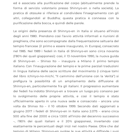
ed è associata alla purificazione del corpo (abitualmente prende la
forma di servizio volontario presso Shinnyo-en o nella società). La
pratica di
otasuke
si riferisce al condividere l’insegnamento con gli
altri, collegandoli al Buddha; questa pratica è connessa con la
purificazione della bocca, e quindi delle parole.
Le origini della presenza di Shinnyo-en in Italia si situano all’inizio
degli anni 1980. Prendono così l’avvio attività informali e riunioni di
preghiera, che sono accompagnate dalla frequentazione saltuaria del
tempio francese (il primo a essere inaugurato, in Europa), consacrato
nel 1985. Nel 1989 i fedeli in Italia di Shinnyo-en sono circa novanta
(l’80% dei quali giapponesi): così, il 13 novembre 1990, la nuova guida
di Shinnyo-en – Shinso Ito – inaugura a Milano il primo tempio
italiano. Con l’inaugurazione del tempio e le prime parziali traduzioni
in lingua italiana delle sacre scritture del movimento (i cinque tomi
del libro
Ichinyo-no-michi
, “Il cammino dell’unione con la Verità”) si
prefigura la possibilità di un ampliamento della diffusione di
Shinnyo-en, particolarmente fra gli italiani. Il progressivo aumentare
dei fedeli ha indotto Shinnyo-en a trovare un luogo più consono per
lo svolgimento delle proprie attività, e così il tempio è stato
ufficialmente aperto in una nuova sede e consacrato – ancora una
volta da Shinso Ito – il 10 ottobre 1999. Secondo dati aggiornati a
giugno 2017 i fedeli di Shinnyo-en in Italia sono 2.075 – erano circa
500 alla fine del 2000 e circa 1.500 all’inizio del decennio successivo
–, l’80% dei quali italiani e il 20% giapponesi, invertendo così
esattamente le percentuali degli inizi nel nostro Paese. Oltre che dal
tempio di Milano, Shinnyo-en svolge le sue attività e diffonde i suoi