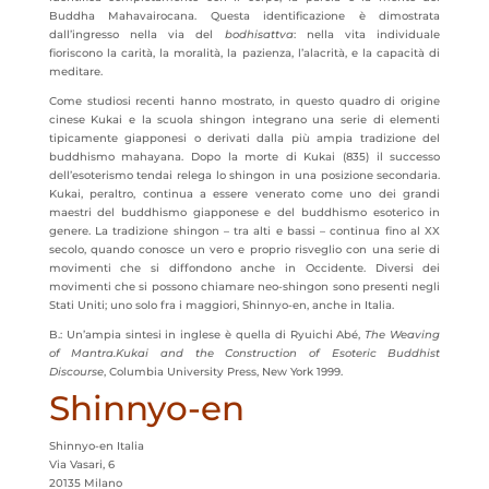
Buddha Mahavairocana. Questa identificazione è dimostrata
dall’ingresso nella via del
bodhisattva
: nella vita individuale
fioriscono la carità, la moralità, la pazienza, l’alacrità, e la capacità di
meditare.
Come studiosi recenti hanno mostrato, in questo quadro di origine
cinese Kukai e la scuola shingon integrano una serie di elementi
tipicamente giapponesi o derivati dalla più ampia tradizione del
buddhismo mahayana. Dopo la morte di Kukai (835) il successo
dell’esoterismo tendai relega lo shingon in una posizione secondaria.
Kukai, peraltro, continua a essere venerato come uno dei grandi
maestri del buddhismo giapponese e del buddhismo esoterico in
genere. La tradizione shingon – tra alti e bassi – continua fino al XX
secolo, quando conosce un vero e proprio risveglio con una serie di
movimenti che si diffondono anche in Occidente. Diversi dei
movimenti che si possono chiamare neo-shingon sono presenti negli
Stati Uniti; uno solo fra i maggiori, Shinnyo-en, anche in Italia.
B.: Un’ampia sintesi in inglese è quella di Ryuichi Abé,
The Weaving
of Mantra.
Kukai and the Construction of Esoteric Buddhist
Discourse
, Columbia University Press, New York 1999.
Shinnyo-en
Shinnyo-en Italia
Via Vasari, 6
20135 Milano