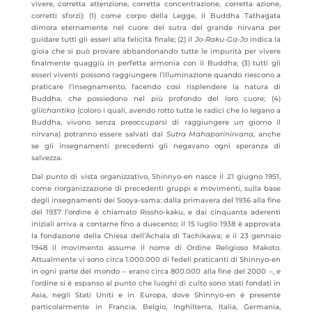
vivere, corretta attenzione, corretta concentrazione, corretta azione,
corretti sforzi): (1) come corpo della Legge, il Buddha Tathagata
dimora eternamente nel cuore del sutra del grande nirvana per
guidare tutti gli esseri alla felicità finale; (2) il
Jo-Raku-Ga-Jo
indica la
gioia che si può provare abbandonando tutte le impurità per vivere
finalmente quaggiù in perfetta armonia con il Buddha; (3) tutti gli
esseri viventi possono raggiungere l’illuminazione quando riescono a
praticare l’insegnamento, facendo così risplendere la natura di
Buddha, che possiedono nel più profondo del loro cuore; (4)
gli
Ichantika
(coloro i quali, avendo rotto tutte le radici che lo legano a
Buddha, vivono senza preoccuparsi di raggiungere un giorno il
nirvana) potranno essere salvati dal
Sutra Mahaparinirvana
, anche
se gli insegnamenti precedenti gli negavano ogni speranza di
salvezza.
Dal punto di vista organizzativo, Shinnyo-en nasce il 21 giugno 1951,
come riorganizzazione di precedenti gruppi e movimenti, sulla base
degli insegnamenti dei Sooya-sama: dalla primavera del 1936 alla fine
del 1937 l’ordine è chiamato Rissho-kaku, e dai cinquanta aderenti
iniziali arriva a contarne fino a duecento; il 15 luglio 1938 è approvata
la fondazione della Chiesa dell’Achala di Tachikawa; e il 23 gennaio
1948 il movimento assume il nome di Ordine Religioso Makoto.
Attualmente vi sono circa 1.000.000 di fedeli praticanti di Shinnyo-en
in ogni parte del mondo ‒ erano circa 800.000 alla fine del 2000 ‒, e
l’ordine si è espanso al punto che luoghi di culto sono stati fondati in
Asia, negli Stati Uniti e in Europa, dove Shinnyo-en è presente
particolarmente in Francia, Belgio, Inghilterra, Italia, Germania,