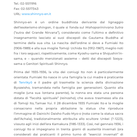
Tel.: 02-5511916
Fax: 02-5517343
URL:
www.shinnyo-en.it
Shinnyo-en è un ordine buddhista derivante dal lignaggio
dell’esoterismo shingon, il quale si fonda sul
Mahaparinirvana Sutra
(“sutra del Grande Nirvana”), considerato come l’ultimo e definitivo
insegnamento lasciato ai suoi discepoli da Gautama Buddha al
termine della sua vita. La nascita dell’ordine si deve a Fumiaki Ito
(1906-1989) e alla sua moglie Tomoji Uchida Ito (1912-1967), meglio noti
fra i loro seguaci, rispettivamente, come Kyoshu-sama e Shojushin’in-
sama, e ‒ quando menzionati assieme ‒ detti dai discepoli Sooya-
sama o Genitori Spirituali Shinnyo.
Prima del 1935-1936, la vita dei coniugi Ito non è particolarmente
orientata: Fumiaki Ito nasce in una famiglia la cui madre è praticante
di
Tenrikyô
e il padre gli trasmette la scienza della divinazione
Byozeisho, tramandata nella famiglia per generazioni. Quanto alla
moglie (una sua lontana parente), la nonna era stata una persona
dotata di “facoltà spirituale” (
reinosha
), che aveva trasmesso alla zia
di Tomoji Ito, Tamae Yui. Il 28 dicembre 1935 Fumiaki Ito e la moglie
consacrano nella propria abitazione la statua che riproduce
l’immagine di Dainichi Daisho Fudo Myo-o (nota come la statua sacra
dell’Achala), tradizionalmente attribuita allo scultore Unkei (?-1223),
vissuto agli inizi dell’era Kamakura (1185-1333). Così, nel gennaio 1936, i
coniugi Ito si impegnano in trenta giorni di austerità invernali (ora
considerati dai praticanti il primo turno di “esercizi invernali” di