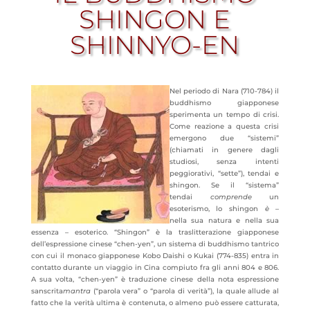
SHINGON E
SHINNYO-EN
Nel periodo di Nara (710-784) il
buddhismo giapponese
sperimenta un tempo di crisi.
Come reazione a questa crisi
emergono due “sistemi”
(chiamati in genere dagli
studiosi, senza intenti
peggiorativi, “sette”), tendai e
shingon. Se il “sistema”
tendai
comprende
un
esoterismo, lo shingon
è
–
nella sua natura e nella sua
essenza – esoterico. “Shingon” è la traslitterazione giapponese
dell’espressione cinese “chen-yen”, un sistema di buddhismo tantrico
con cui il monaco giapponese Kobo Daishi o Kukai (774-835) entra in
contatto durante un viaggio in Cina compiuto fra gli anni 804 e 806.
A sua volta, “chen-yen” è traduzione cinese della nota espressione
sanscrita
mantra
(“parola vera” o “parola di verità”), la quale allude al
fatto che la verità ultima è contenuta, o almeno può essere catturata,