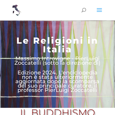
Le Religioni in
Italia
Massimo Introvigne - PierLuigi
Zoccatelli (sotto la direzione di)
Edizione 2024. L'enciclopedia
non è stata ulteriormente
aggiornata dopo la scomparsa
del suo principale curatore, il
professor PierLuigi Zoccatelli
IL BUDDHISMO