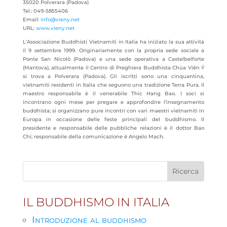
35020 Polverara (Padova)
Tel.: 049-5855406
Email:
info@vieny.net
URL:
www.vieny.net
L’Associazione Buddhisti Vietnamiti in Italia ha iniziato la sua attività
il 9 settembre 1999. Originariamente con la propria sede sociale a
Ponte San Nicolò (Padova) e una sede operativa a Castelbelforte
(Mantova), attualmente il Centro di Preghiera Buddhista Chùa Viên Ý
si trova a Polverara (Padova). Gli iscritti sono una cinquantina,
vietnamiti residenti in Italia che seguono una tradizione Terra Pura. Il
maestro responsabile è il venerabile Thic Hang Bao. I soci si
incontrano ogni mese per pregare e approfondire l’insegnamento
buddhista; si organizzano pure incontri con vari maestri vietnamiti in
Europa in occasione delle feste principali del buddhismo. Il
presidente e responsabile delle pubbliche relazioni è il dottor Bao
Chi; responsabile della comunicazione è Angelo Mach.
IL BUDDHISMO IN ITALIA
Introduzione al buddhismo