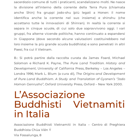
sacerdozio comune di tutti i praticanti, scandalizzano molti. Ne nasce
la divisione all’interno della corrente della Terra Pura (chiamata
anche Shin) fra gruppi jodo-shu (più legati a Honen: il nome
identifica anche la corrente nel suo insieme) e shinshu (che
accettano tutte le innovazioni di Shinran). In realtà la corrente si
separa in cinque scuole, di cui solo due sopravvivono oggi. I vari
gruppi, fra alterne vicende politiche, hanno continuato a espandersi
in Giappone (dove secondo alcune valutazioni costituirebbero nel
loro insieme la più grande scuola buddhista) e sono penetrati in altri
Paesi, fra cui il Vietnam.
B.: Si potrà partire dalla raccolta curata da James Foard, Michael
Solomon e Richard K. Payne,
The Pure Land Tradition.
History and
Development
, University of California Press, Berkeley – Los Angeles –
Londra 1996; Mark L. Blum (a cura di),
The Origins and Development
of Pure Land Buddhism
.
A Study and Translation of Gyonen’s “Jodo
Homon Genrusho”
, Oxford University Press, Oxford – New York 2000.
L’Associazione
Buddhisti Vietnamiti
in Italia
Associazione Buddhisti Vietnamiti in Italia – Centro di Preghiera
Buddhista Chùa Viên Ý
Via Fossalunga, 8