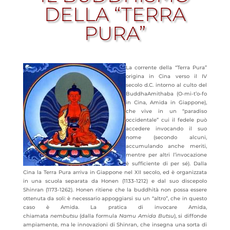
DELLA “TERRA
PURA”
La corrente della “Terra Pura”
origina in Cina verso il IV
secolo d.C. intorno al culto del
Buddha
Amithaba (O-mi-t’o-fo
in Cina, Amida in Giappone),
che vive in un “paradiso
occidentale” cui il fedele può
accedere invocando il suo
nome (secondo alcuni,
accumulando anche meriti,
mentre per altri l’invocazione
è sufficiente di per sé). Dalla
Cina la Terra Pura arriva in Giappone nel XII secolo, ed è organizzata
in una scuola separata da Honen (1133-1212) e dal suo discepolo
Shinran (1173-1262). Honen ritiene che la buddhità non possa
essere
ottenuta da soli: è necessario appoggiarsi su un “altro”, che in questo
caso è Amida. La pratica di invocare Amida,
chiamata
nembutsu
(dalla formula
Namu Amida Butsu
), si diffonde
ampiamente, ma le innovazioni di Shinran, che insegna una sorta di