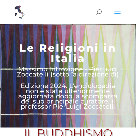
Le Religioni in
Italia
Massimo Introvigne - PierLuigi
Zoccatelli (sotto la direzione di)
Edizione 2024. L'enciclopedia
non è stata ulteriormente
aggiornata dopo la scomparsa
del suo principale curatore, il
professor PierLuigi Zoccatelli
IL BUDDHISMO