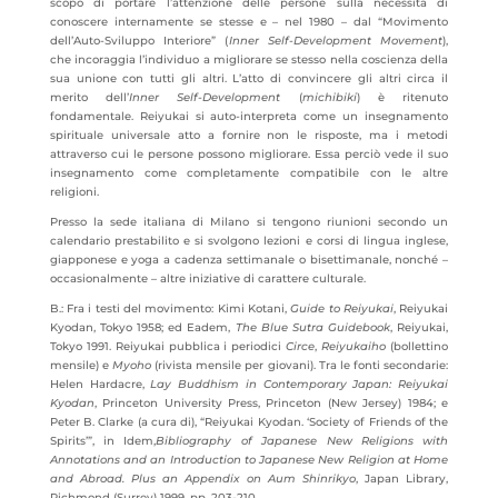
scopo di portare l’attenzione delle persone sulla necessità di
conoscere internamente se stesse e – nel 1980 – dal “Movimento
dell’Auto-Sviluppo Interiore” (
Inner Self-Development Movement
),
che incoraggia l’individuo a migliorare se stesso nella coscienza della
sua unione con tutti gli altri. L’atto di convincere gli altri circa il
merito dell’
Inner Self-Development
(
michibiki
) è ritenuto
fondamentale. Reiyukai si auto-interpreta come un insegnamento
spirituale universale atto a fornire non le risposte, ma i metodi
attraverso cui le persone possono migliorare. Essa perciò vede il suo
insegnamento come completamente compatibile con le altre
religioni.
Presso la sede italiana di Milano si tengono riunioni secondo un
calendario prestabilito e si svolgono lezioni e corsi di lingua inglese,
giapponese e yoga a cadenza settimanale o bisettimanale, nonché –
occasionalmente – altre iniziative di carattere culturale.
B.:
Fra i testi del movimento: Kimi Kotani,
Guide to Reiyukai
, Reiyukai
Kyodan, Tokyo 1958; ed Eadem,
The Blue Sutra Guidebook
, Reiyukai,
Tokyo 1991. Reiyukai pubblica i periodici
Circe
,
Reiyukaiho
(bollettino
mensile) e
Myoho
(rivista mensile per giovani). Tra le fonti secondarie:
Helen Hardacre,
Lay Buddhism in Contemporary Japan: Reiyukai
Kyodan
, Princeton University Press, Princeton (New Jersey) 1984; e
Peter B. Clarke (a cura di), “Reiyukai Kyodan. ‘Society of Friends of the
Spirits’”, in Idem,
Bibliography of Japanese New Religions with
Annotations and an Introduction to Japanese New Religion at Home
and Abroad. Plus an Appendix on Aum Shinrikyo
, Japan Library,
Richmond (Surrey) 1999, pp. 203-210.