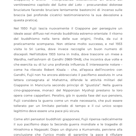
ventitreesimo capitolo del
Sutra del Loto
– procurandosi dolorose
bruciature facendo bruciare lentamente bastoncini di incenso sulle
braccia (sei profonde cicatrici testimonieranno la sua devozione a
questa pratica).
Nel 1930 Fujii lascia nuovamente il Giappone per perseguire un
ideale assai diffuso nel mondo buddhista estremo-orientale: il ritorno
del buddhismo nella terra delle sue origini, l’India, da cui è
praticamente scomparso. Non ottiene molto successo, e nel 1933
visita lo Sri Lanka, dove invece raccoglie un buon numero di
discepoli. Nell’ottobre 1933 torna in India, dove trascorre un mese a
Wardha, nell’
ashram
di Gandhi (1869-1948), che incontra due volte e
che esercita su di lui una profonda influenza. È interessante notare –
come ha rilevato Robert Kisala – che, all’epoca dell’incontro con
Gandhi, Fujii non ha ancora abbracciato il pacifismo assoluto. In una
lettera consegnata al Mahatma, difende le attività militari del
Giappone in Manciuria secondo princìpi di “giustizia”. Nella guerra
cino-giapponese, monaci del Nipponzan Myohoji prestano la loro
opera come cappellani. Peraltro, già in questa fase del suo pensiero,
Fujii considera la guerra come un male necessario, che può essere
tollerato per un limitato periodo di tempo e il cui unico scopo
legittimo deve essere una pace più sicura.
Come altri pensatori buddhisti giapponesi, Fujii ripensa radicalmente
il suo pacifismo dopo la Seconda guerra mondiale e le tragedie di
Hiroshima e Nagasaki. Dopo un digiuno a Kumamoto, perviene alla
conclusione che l’unico modo di garantire la pace è rifiutare