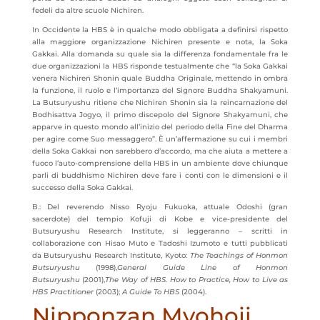
fedeli da altre scuole Nichiren.
In Occidente la HBS è in qualche modo obbligata a definirsi rispetto
alla maggiore organizzazione Nichiren presente e nota, la Soka
Gakkai. Alla domanda su quale sia la differenza fondamentale fra le
due organizzazioni la HBS risponde testualmente che “la Soka Gakkai
venera Nichiren Shonin quale Buddha Originale, mettendo in ombra
la funzione, il ruolo e l’importanza del Signore Buddha Shakyamuni.
La Butsuryushu ritiene che Nichiren Shonin sia la reincarnazione del
Bodhisattva Jogyo, il primo discepolo del Signore Shakyamuni, che
apparve in questo mondo all’inizio del periodo della Fine del Dharma
per agire come Suo messaggero”. È un’affermazione su cui i membri
della Soka Gakkai non sarebbero d’accordo, ma che aiuta a mettere a
fuoco l’auto-comprensione della HBS in un ambiente dove chiunque
parli di buddhismo Nichiren deve fare i conti con le dimensioni e il
successo della Soka Gakkai.
B.: Del reverendo Nisso Ryoju Fukuoka, attuale Odoshi (gran
sacerdote) del tempio Kofuji di Kobe e vice-presidente del
Butsuryushu Research Institute, si leggeranno – scritti in
collaborazione con Hisao Muto e Tadoshi Izumoto e tutti pubblicati
da Butsuryushu Research Institute, Kyoto:
The Teachings of Honmon
Butsuryushu
(1998),
General Guide Line of Honmon
Butsuryushu
(2001),
The Way of HBS. How to Practice, How to Live as
HBS Practitioner
(2003);
A Guide To HBS
(2004).
Nipponzan Myohoji