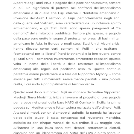
A partire dagli anni 1950 le pagode della pace hanno assunto, sempre
di più, un significato di protesta nei confronti dell’imperialismo
americano e di quello che Fujii chiama il “tentativo americano di
invasione dell’Asia”. I sermoni di Fujii, particolarmente negli anni
della guerra del Vietnam, sono caratterizzati da un notevole spirito
anti-americano, e gli Stati Uniti sono spesso paragonati al “re
demonio” della mitologia buddhista. Sempre più spesso, le pagode
della pace sono erette in segno di protesta nei pressi di basi militari
americane in Asia, in Europa e negli stessi Stati Uniti. Alcuni critici
hanno rilevato come certi sermoni di Fujii – che esaltano i
“combattenti per la libertà” (nord-)vietnamiti e la loro guerra contro
gli Stati Uniti – sembrano, nuovamente, ammettere eccezioni (questa
volta in nome della libertà e della resistenza all’imperialismo
americano) alla regola del pacifismo assoluto. Questa continua
peraltro a essere proclamata, e a fare del Nipponzan Myohoji – come
avviene per tutti i movimenti radicalmente pacifisti – una piccola
realtà, il cui ruolo è principalmente di testimonianza.
Quattro anni dopo la morte di Fujii un monaco dell’ordine Nipponzan
Myohoji, Jinyu Morishita, inizia a lavorare al progetto di una pagoda
per la pace nei pressi della base NATO di Comiso, in Sicilia, la prima
pagoda sul Mediterraneo e l’ottantesima realizzata dall’ordine di Fujii.
Alta sedici metri, con un diametro di quindici, la pagoda ha l’aspetto
tipico dello
stupa
; è stata consacrata dal reverendo Morishita,
assistito da altri cinque monaci del suo ordine, il 24 maggio 1998.
All’interno in una buca sono stati deposti settantamila ciottoli,
ciascuno con un ideogramma del
Sutra del Loto
dipinto sopra, in