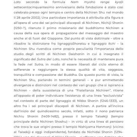
Loto
secondo la formula
Nam myoho renge kyo
(il
settecentocinquantesimo anniversario della fondazione è stato così
celebrato presso ogni tempio e centro della Nichiren Shu nel mondo
il 28 aprile 2002). Una particolare importanza è attribuita alla figura e
all’opera di uno dei sei principali discepoli di Nichiren, Nichiji Shonin
(1250-?), ritenuto il primo missionario del buddhismo Nichiren a
causa della sua opera di propagazione del messaggio del maestro
anche al di fuori del Giappone. Dal punto di vista dottrinale – oltre a
ribadire la distinzione fra lignaggio
Shoretsu
e lignaggio
Itchi
– la
Nichiren Shu rivendica come proprie peculiarità l’importanza dello
studio degli scritti di Nichiren Daishonin in cui è insegnato il
significato del
Sutra del Loto
, nonché la necessità di mantenere pura
la fede nel
Sutra
, in modo di essere liberati dal ciclo eterno di
sofferenze e raggiungere la stessa qualità di vita, saggezza,
tranquillità e compassione del Buddha. Da questo punto di vista, la
Nichiren Shu, parlando in termini generali – e pur ammettendo
divergenze e distinzioni nel contesto dei vari gruppi che si ispirano a
Nichiren – della sussistenza di una “Fratellanza Nichiren”, ritiene
all’opposto di poter individuare l’esistenza di una linea “esclusivista”
nel contesto di parte del lignaggio di Nikko Shonin (1246-1333), un
altro fra i sei principali discepoli di Nichiren. A partire all’incirca
dall’inizio del quindicesimo secolo, infatti, sotto il nono patriarca
Nichiu Shonin (1409-1482), presso il tempio Taisekiji (tempio
principale della Nichiren Shoshu) – in virtù di una linea di pensiero
che trova le sue origini presso il tempio Nishiyama Honmonji (vicino
al Taisekiji e oggi indipendente), fondato da Nichidai Shonin (1294-