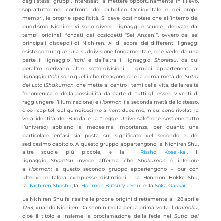
dagli stessi gruppi, interessati a mettere opportunamente in rilievo,
soprattutto nei confronti del pubblico Occidentale e dei propri
membri, le proprie specificità. Si deve così notare che all’interno del
buddismo Nichiren vi sono diversi
lignaggi e scuole derivate dai
templi originali fondati dai cosiddetti “Sei Anziani”, ovvero dai sei
principali discepoli di Nichiren. Al di sopra dei differenti lignaggi
esiste comunque una suddivisione fondamentale, che vede da una
parte il lignaggio
Itchi
e dall’altra il lignaggio
Shoretsu
, da cui
peraltro derivano altre sotto-divisioni. I gruppi appartenenti al
lignaggio
Itchi
sono quelli che ritengono che la prima metà del
Sutra
del Loto
(
Shakumon
, che mette al centro i temi della vita, della realtà
fenomenica e della possibilità da parte di tutti gli esseri viventi di
raggiungere l’illuminazione) e
Honmon
(la seconda metà dello stesso,
cioè i capitoli dal quindicesimo al ventiduesimo, in cui sono rivelati la
vera identità del Budda e la “Legge Universale” che sostiene tutto
l’universo) abbiano la medesima importanza, per quanto una
particolare enfasi sia posta sul significato del secondo e del
sedicesimo capitolo. A questo gruppo appartengono la Nichiren Shu,
altre scuole più piccole, e la
Rissho Kosei-kai
. Il
lignaggio
Shoretsu
invece afferma che
Shakumon
è inferiore
a
Honmon
: a questo secondo gruppo appartengono – pur con
ulteriori e talora complesse distinzioni – la Honmon Hokke Shu,
la
Nichiren Shoshu
, la
Honmon Butsuryu Shu
e la
Soka Gakkai
.
La Nichiren Shu fa risalire le proprie origini direttamente al 28 aprile
1253, quando Nichiren Daishonin recita per la prima volta il
daimoku
,
cioè il titolo e insieme la proclamazione della fede nel
Sutra del