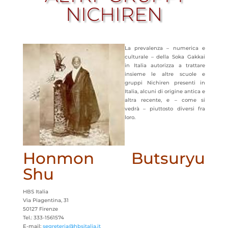
NICHIREN
La prevalenza – numerica e
culturale – della Soka Gakkai
in Italia autorizza a trattare
insieme le altre scuole e
gruppi Nichiren presenti in
Italia, alcuni di origine antica e
altra recente, e – come si
vedrà – piuttosto diversi fra
loro.
Honmon Butsuryu
Shu
HBS Italia
Via Piagentina, 31
50127 Firenze
Tel.: 333-1561574
E-mail:
segreteria@hbsitalia.it