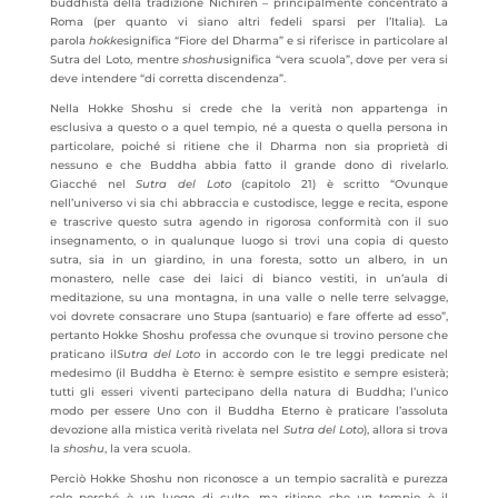
buddhista della tradizione Nichiren – principalmente concentrato a
Roma (per quanto vi siano altri fedeli sparsi per l’Italia). La
parola
hokke
significa “Fiore del Dharma” e si riferisce in particolare al
Sutra del Loto, mentre
shoshu
significa “vera scuola”, dove per vera si
deve intendere “di corretta discendenza”.
Nella Hokke Shoshu si crede che la verità non appartenga in
esclusiva a questo o a quel tempio, né a questa o quella persona in
particolare, poiché si ritiene che il Dharma non sia proprietà di
nessuno e che Buddha abbia fatto il grande dono di rivelarlo.
Giacché nel
Sutra del Loto
(capitolo 21) è scritto “Ovunque
nell’universo vi sia chi abbraccia e custodisce, legge e recita, espone
e trascrive questo sutra agendo in rigorosa conformità con il suo
insegnamento, o in qualunque luogo si trovi una copia di questo
sutra, sia in un giardino, in una foresta, sotto un albero, in un
monastero, nelle case dei laici di bianco vestiti, in un’aula di
meditazione, su una montagna, in una valle o nelle terre selvagge,
voi dovrete consacrare uno Stupa (santuario) e fare offerte ad esso”,
pertanto Hokke Shoshu professa che ovunque si trovino persone che
praticano il
Sutra del Loto
in accordo con le tre leggi predicate nel
medesimo (il Buddha è Eterno: è sempre esistito e sempre esisterà;
tutti gli esseri viventi partecipano della natura di Buddha; l’unico
modo per essere Uno con il Buddha Eterno è praticare l’assoluta
devozione alla mistica verità rivelata nel
Sutra del Loto
), allora si trova
la
shoshu
, la vera scuola.
Perciò Hokke Shoshu non riconosce a un tempio sacralità e purezza
solo perché è un luogo di culto, ma ritiene che un tempio è il