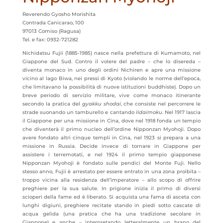
Reverendo Gyosho Morishita
Contrada Canicarao, 100
97013 Comiso (Ragusa)
Tel. e fax: 0932-721282
Nichidatsu Fujii (1885-1985) nasce nella prefettura di Kumamoto, nel
Giappone del Sud. Contro il volere del padre – che lo disereda –
diventa monaco in uno degli ordini Nichiren e apre una missione
vicino al lago Biwa, nei pressi di Kyoto (violando le norme dell’epoca,
che limitavano la possibilità di nuove istituzioni buddhiste). Dopo un
breve periodo di servizio militare, vive come monaco itinerante
secondo la pratica del
gyakku shodai
, che consiste nel percorrere le
strade suonando un tamburello e cantando il
daimoku
. Nel 1917 lascia
il Giappone per una missione in Cina, dove nel 1918 fonda un tempio
che diventerà il primo nucleo dell’ordine Nipponzan Myohoji. Dopo
avere fondato altri cinque templi in Cina, nel 1923 si prepara a una
missione in Russia. Decide invece di tornare in Giappone per
assistere i terremotati, e nel 1924 il primo tempio giapponese
Nipponzan Myohoji è fondato sulle pendici del Monte Fuji. Nello
stesso anno, Fujii è arrestato per essere entrato in una zona proibita –
troppo vicina alla residenza dell’imperatore – allo scopo di offrire
preghiere per la sua salute. In prigione inizia il primo di diversi
scioperi della fame ed è liberato. Si acquista una fama di asceta con
lunghi digiuni, preghiere recitate stando in piedi sotto cascate di
acqua gelida (una pratica che ha una tradizione secolare in
Giappone) e anche – interpretando letteralmente un brano del