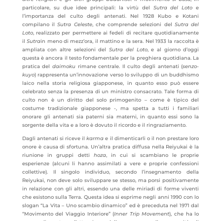
particolare, su due idee principali: la virtù del
Sutra del Loto
e
l’importanza del culto degli antenati. Nel 1928 Kubo e Kotani
compilano il
Sutra Celeste
, che comprende selezioni del
Sutra del
Loto
, realizzato per permettere ai fedeli di recitare quotidianamente
il
Sutra
in meno di mezz’ora, il mattino e la sera. Nel 1933 la raccolta è
ampliata con altre selezioni del
Sutra del Loto
,
e al giorno d’oggi
questa è ancora il testo fondamentale per la preghiera quotidiana. La
pratica del
daimoku
rimane centrale. Il culto degli antenati (
senzo-
kuyo
) rappresenta un’innovazione verso lo sviluppo di un buddhismo
laico nella storia religiosa giapponese, in quanto esso può essere
celebrato senza la presenza di un ministro consacrato. Tale forma di
culto non è un diritto del solo primogenito – come è tipico del
costume tradizionale giapponese -, ma spetta a tutti i familiari
onorare gli antenati sia paterni sia materni, in quanto essi sono la
sorgente della vita e a loro è dovuto il ricordo e il ringraziamento.
Dagli antenati si riceve il
karma
e il dimenticarli o il non prestare loro
onore è causa di sfortuna. Un’altra pratica diffusa nella Reiyukai è la
riunione in gruppi detti
hoza
, in cui si scambiano le proprie
esperienze (alcuni li hanno assimilati a vere e proprie confessioni
collettive). Il singolo individuo, secondo l’insegnamento della
Reiyukai, non deve solo sviluppare se stesso, ma porsi positivamente
in relazione con gli altri, essendo una delle miriadi di forme viventi
che esistono sulla Terra. Questa idea si esprime negli anni 1990 con lo
slogan “La Vita – Uno scambio dinamico” ed è preceduta nel 1971 dal
“Movimento del Viaggio Interiore” (
Inner Trip Movement
), che ha lo