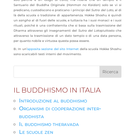
Santuario del Buddha Originale (
Honmon no Kaidan
) solo se vi si
predicano, custodiscono e praticano i principi del
Sutra del Loto
, al di
là della scuola o tradizione di appartenenza. Hokke Shoshu è quindi
un
sangha
al di fuori delle scuole, e tuttavia ha i suoi monaci e i suoi
rituali, poiché è una confraternita che si basa sulla trasmissione del
Dharma attraverso gli insegnamenti del
Sutra del Loto
piuttosto che
attraverso la trasmissione di un dato tempio o di una data persona,
per quanto nobile e virtuosa questa possa essere.
B.: In un’
apposita sezione del sito Internet
della scuola Hokke Shoshu
sono scaricabili testi interni del movimento.
IL BUDDHISMO IN ITALIA
Introduzione al buddhismo
Organismi di cooperazione inter-
buddhista
Il buddhismo theravada
Le scuole zen