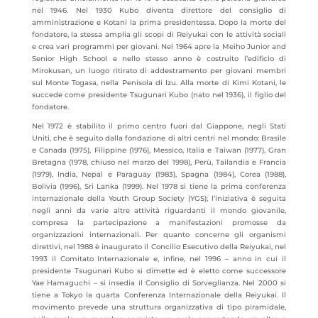
nel 1946. Nel 1930 Kubo diventa direttore del consiglio di
amministrazione
e Kotani la prima presidentessa. Dopo la morte del
fondatore, la stessa amplia gli scopi di Reiyukai con le attività sociali
e crea vari programmi per giovani. Nel 1964 apre la Meiho Junior and
Senior High School e nello stesso anno è costruito l’edificio di
Mirokusan, un luogo ritirato di addestramento per giovani membri
sul Monte Togasa, nella Penisola di Izu. Alla morte di Kimi Kotani, le
succede come presidente Tsugunari Kubo (nato nel 1936), il figlio del
fondatore.
Nel 1972 è stabilito il primo centro fuori dal Giappone, negli Stati
Uniti, che è seguito dalla fondazione di altri centri nel mondo: Brasile
e Canada (1975), Filippine (1976), Messico, Italia e Taiwan (1977), Gran
Bretagna (1978, chiuso nel marzo del 1998), Perù, Tailandia e Francia
(1979), India, Nepal e Paraguay (1983), Spagna (1984), Corea (1988),
Bolivia (1996), Sri Lanka (1999). Nel 1978 si tiene la prima conferenza
internazionale della Youth Group Society (YGS); l’iniziativa è seguita
negli anni da varie altre attività riguardanti il mondo giovanile,
compresa la partecipazione a manifestazioni promosse da
organizzazioni internazionali. Per quanto concerne gli organismi
direttivi, nel 1988 è inaugurato il Concilio Esecutivo della Reiyukai, nel
1993 il Comitato Internazionale e, infine, nel 1996 – anno in cui il
presidente Tsugunari Kubo si dimette ed è eletto come successore
Yae Hamaguchi – si insedia il Consiglio di Sorveglianza. Nel 2000 si
tiene a Tokyo la quarta Conferenza Internazionale della Reiyukai. Il
movimento prevede una struttura organizzativa di tipo piramidale,