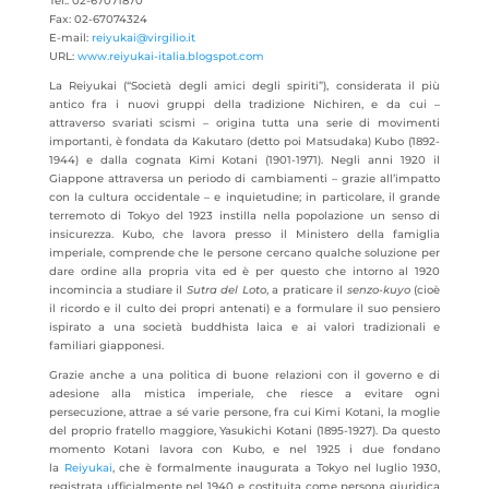
Tel.: 02-67071870
Fax: 02-67074324
E-mail:
reiyukai@virgilio.it
URL:
www.reiyukai-italia.blogspot.com
La Reiyukai (“Società degli amici degli spiriti”), considerata il più
antico fra i nuovi gruppi della tradizione Nichiren, e da cui –
attraverso svariati scismi – origina tutta una serie di movimenti
importanti, è fondata da Kakutaro (detto poi Matsudaka) Kubo (1892-
1944) e dalla cognata Kimi Kotani (1901-1971). Negli anni 1920 il
Giappone attraversa un periodo di cambiamenti – grazie all’impatto
con la cultura occidentale – e inquietudine; in particolare, il grande
terremoto di Tokyo del 1923 instilla nella popolazione un senso di
insicurezza. Kubo, che lavora presso il Ministero della famiglia
imperiale, comprende che le persone cercano qualche soluzione per
dare ordine alla propria vita ed è per questo che intorno al 1920
incomincia a studiare il
Sutra del Loto
, a praticare il
senzo-kuyo
(cioè
il ricordo e il culto dei propri antenati) e a formulare il suo pensiero
ispirato a una società buddhista laica e ai valori tradizionali e
familiari giapponesi.
Grazie anche a una politica di buone relazioni con il governo e di
adesione alla mistica imperiale, che riesce a evitare ogni
persecuzione, attrae a sé varie persone, fra cui Kimi Kotani, la moglie
del proprio fratello maggiore, Yasukichi Kotani (1895-1927). Da questo
momento Kotani lavora con Kubo, e nel 1925 i due fondano
la
Reiyukai
, che è formalmente inaugurata a Tokyo nel luglio 1930,
registrata ufficialmente nel 1940 e costituita come persona giuridica