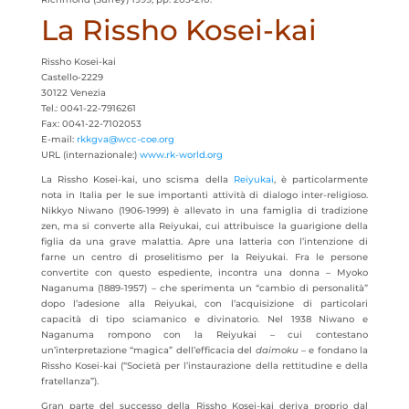
La Rissho Kosei-kai
Rissho Kosei-kai
Castello-2229
30122 Venezia
Tel.: 0041-22-7916261
Fax: 0041-22-7102053
E-mail:
rkkgva@wcc-coe.org
URL (internazionale:)
www.rk-world.org
La Rissho Kosei-kai, uno scisma della
Reiyukai
, è particolarmente
nota in Italia per le sue importanti attività di dialogo inter-religioso.
Nikkyo Niwano (1906-1999) è allevato in una famiglia di tradizione
zen, ma si converte alla Reiyukai, cui attribuisce la guarigione della
figlia da una grave malattia. Apre una latteria con l’intenzione di
farne un centro di proselitismo per la Reiyukai. Fra le persone
convertite con questo espediente, incontra una donna – Myoko
Naganuma (1889-1957) – che sperimenta un “cambio di personalità”
dopo l’adesione alla Reiyukai, con l’acquisizione di particolari
capacità di tipo sciamanico e divinatorio. Nel 1938 Niwano e
Naganuma rompono con la Reiyukai – cui contestano
un’interpretazione “magica” dell’efficacia del
daimoku
– e fondano la
Rissho Kosei-kai (“Società per l’instaurazione della rettitudine e della
fratellanza”).
Gran parte del successo della Rissho Kosei-kai deriva proprio dal