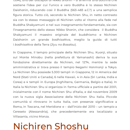
1394), uno dei discepoli di Nikko Shonin – si afferma una dottrina che
sostiene l’idea per cui l’unico e vero Buddha è lo stesso Nichiren
Daishonin, riducendo così il Buddha (563-483 a.C.?) a una semplice
figura storica. Tutto ciò, secondo la Nichiren Shu, in netto contrasto
sia con lo stesso messaggio di Nichiren volto al ritorno alla fede nel
Buddha Shakyamuni e nel suo insegnamento fondamentale, sia con
l’insegnamento dello stesso Nikko Shonin, che considera il Buddha
Shakyamuni il maestro originale del buddhismo e Nichiren
Daishonin un grande
bodhisattva
, meglio la guida di tutti
i
bodhisattva
della Terra (
Jiyu no Bosatsu
).
In Giappone, il tempio principale della Nichiren Shu, Kuonji, situato
sul Monte Minobu (nella prefettura di Yamanashi) deriva la sua
fondazione direttamente da Nichiren, nel 1274, mentre la sede
amministrativa si trova presso il tempio Ikegami Honmonji a Tokyo.
La Nichiren Shu possiede 5.300 templi in Giappone, 12 in America del
Nord (Stati Uniti e Canada), 6 nelle Hawaii, 4 in Asia (Sri Lanka, India e
Corea) e 4 templi in Europa (Inghilterra, Germania, Belgio e Italia). In
Italia la Nichiren Shu si organizza in forma ufficiale a partire dal 2001,
inizialmente con il nome Nichiren Shu d’Italia, e dal novembre 2009
con la nuova sigla Associazione della Nichiren Shu Italia. Piccole
comunità si ritrovano in tutta Italia, con presenze significative a
Roma, in Toscana, nel Meridione e – dall’inizio del 2010 – un tempio a
Cereseto (Alessandria), che precedentemente era localizzato a
Villasanta, vicino Monza.
Nichiren Shoshu