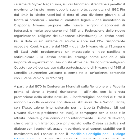
carisma di Myoko Naganuma, sui cui fenomeni straordinari peraltro il
movimento insiste meno dopo la sua morte, avvenuta nel 1957. Fin
dal 1949, la Rissho Kosei-kai si dota di una divisione giovanile. Di
fronte ai problemi – anche di carattere legale – che incontrano in
Giappone, Niwano propone alle nuove religioni giapponesi di
federarsi, e molte aderiscono nel 1951 alla Federazione delle nuove
organizzazioni religiose del Giappone (Shinshuren). La Rissho Kosei-
kai si dota di un sistema di scuole e apre nel 1952 l’importante
ospedale Kosei. A partire dal 1963 – quando Niwano visita l’Europa e
gli Stati Uniti proclamando un messaggio di tipo pacifista e
antinucleare – la Rissho Kosei-kai emerge come una delle più
importanti organizzazioni buddhiste attive nel dialogo inter-religioso.
Questo ruolo è consacrato dalla partecipazione di Niwano nel 1965 al
Concilio Ecumenico Vaticano II, completa di un’udienza personale
con il Papa Paolo VI (1897-1978).
A partire dal 1970 le Conferenze Mondiali sulla Religione e la Pace (la
prima si tiene a Kyoto) riuniscono – all’inizio, con la diretta
promozione della Rissho Kosei-kai –
leader
religiosi pacifisti di tutto il
mondo. La collaborazione con diverse istituzioni delle Nazioni Unite,
con l’Associazione Internazionale per la Libertà Religiosa (di cui
Niwano diventa presidente nel 1981), le campagne per la pace e le
attività inter-religiose consolidano ulteriormente il ruolo di Niwano,
che diventa un interlocutore privilegiato della Chiesa cattolica nel
dialogo con i buddhisti, grazie in particolare ai rapporti stabiliti con il
movimento dei Focolari e con il
Pontificio Consiglio per il Dialogo