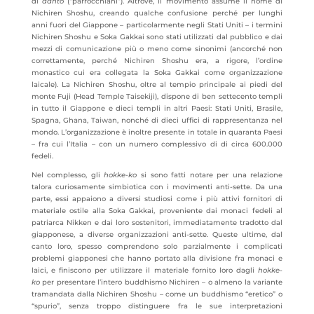
di
danto
(“parrocchiani”). Altrove, il movimento assume il nome di
Nichiren Shoshu, creando qualche confusione perché per lunghi
anni fuori del Giappone – particolarmente negli Stati Uniti – i termini
Nichiren Shoshu e Soka Gakkai sono stati utilizzati dal pubblico e dai
mezzi di comunicazione più o meno come sinonimi (ancorché non
correttamente, perché Nichiren Shoshu era, a rigore, l’ordine
monastico cui era collegata la Soka Gakkai come organizzazione
laicale). La Nichiren Shoshu, oltre al tempio principale ai piedi del
monte Fuji (Head Temple Taisekiji), dispone di ben settecento templi
in tutto il Giappone e dieci templi in altri Paesi: Stati Uniti, Brasile,
Spagna, Ghana, Taiwan, nonché di dieci uffici di rappresentanza nel
mondo. L’organizzazione è inoltre presente in totale in quaranta Paesi
– fra cui l’Italia – con un numero complessivo di di circa 600.000
fedeli.
Nel complesso, gli
hokke-ko
si sono fatti notare per una relazione
talora curiosamente simbiotica con i movimenti anti-sette. Da una
parte, essi appaiono a diversi studiosi come i più attivi fornitori di
materiale ostile alla Soka Gakkai, proveniente dai monaci fedeli al
patriarca Nikken e dai loro sostenitori, immediatamente tradotto dal
giapponese, a diverse organizzazioni anti-sette. Queste ultime, dal
canto loro, spesso comprendono solo parzialmente i complicati
problemi giapponesi che hanno portato alla divisione fra monaci e
laici, e finiscono per utilizzare il materiale fornito loro dagli
hokke-
ko
per presentare l’intero buddhismo Nichiren – o almeno la variante
tramandata dalla Nichiren Shoshu – come un buddhismo “eretico” o
“spurio”, senza troppo distinguere fra le sue interpretazioni