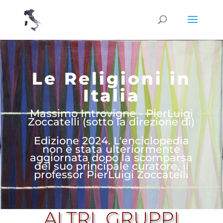
Le Religioni in
Italia
Massimo Introvigne - PierLuigi
Zoccatelli (sotto la direzione di)
Edizione 2024. L'enciclopedia
non è stata ulteriormente
aggiornata dopo la scomparsa
del suo principale curatore, il
professor PierLuigi Zoccatelli
ALTRI GRUPPI