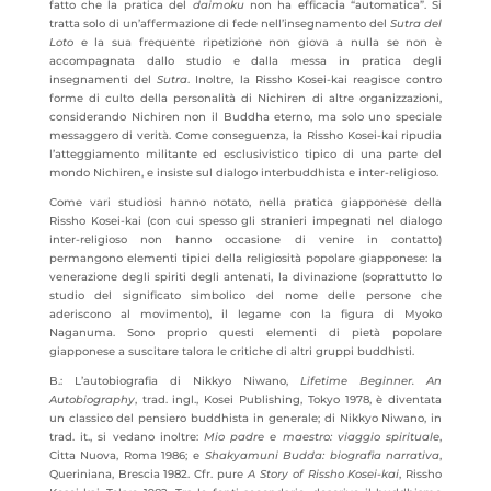
fatto che la pratica del
daimoku
non ha efficacia “automatica”. Si
tratta solo di un’affermazione di fede nell’insegnamento del
Sutra del
Loto
e la sua frequente ripetizione non giova a nulla se non è
accompagnata dallo studio e dalla messa in pratica degli
insegnamenti del
Sutra
. Inoltre, la Rissho Kosei-kai reagisce contro
forme di culto della personalità di Nichiren di altre organizzazioni,
considerando Nichiren non il Buddha eterno, ma solo uno speciale
messaggero di verità. Come conseguenza, la Rissho Kosei-kai ripudia
l’atteggiamento militante ed esclusivistico tipico di una parte del
mondo Nichiren, e insiste sul dialogo interbuddhista e inter-religioso.
Come vari studiosi hanno notato, nella pratica giapponese della
Rissho Kosei-kai (con cui spesso gli stranieri impegnati nel dialogo
inter-religioso non hanno occasione di venire in contatto)
permangono elementi tipici della religiosità popolare giapponese: la
venerazione degli spiriti degli antenati, la divinazione (soprattutto lo
studio del significato simbolico del nome delle persone che
aderiscono al movimento), il legame con la figura di Myoko
Naganuma. Sono proprio questi elementi di pietà popolare
giapponese a suscitare talora le critiche di altri gruppi buddhisti.
B.: L’autobiografia di Nikkyo Niwano,
Lifetime Beginner. An
Autobiography
, trad. ingl., Kosei Publishing, Tokyo 1978, è diventata
un classico del pensiero buddhista in generale; di Nikkyo Niwano, in
trad. it., si vedano inoltre:
Mio padre e maestro: viaggio spirituale
,
Citta Nuova, Roma 1986; e
Shakyamuni Budda: biografia narrativa
,
Queriniana, Brescia 1982.
Cfr. pure
A Story of Rissho Kosei-kai
, Rissho