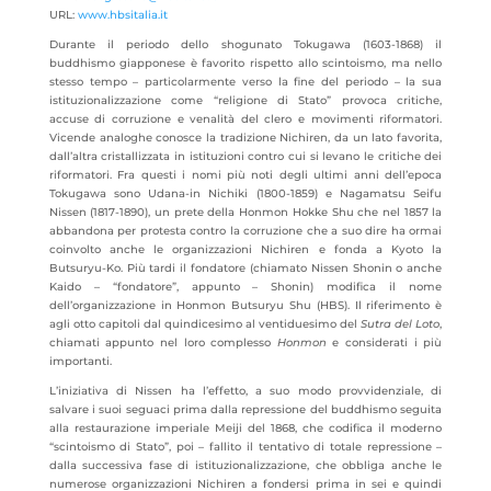
URL:
www.hbsitalia.it
Durante il periodo dello shogunato Tokugawa (1603-1868) il
buddhismo giapponese è favorito rispetto allo scintoismo, ma nello
stesso tempo – particolarmente verso la fine del periodo – la sua
istituzionalizzazione come “religione di Stato” provoca critiche,
accuse di corruzione e venalità del clero e movimenti riformatori.
Vicende analoghe conosce la tradizione Nichiren, da un lato favorita,
dall’altra cristallizzata in istituzioni contro cui si levano le critiche dei
riformatori. Fra questi i nomi più noti degli ultimi anni dell’epoca
Tokugawa sono Udana-in Nichiki (1800-1859) e Nagamatsu Seifu
Nissen (1817-1890), un prete della Honmon Hokke Shu che nel 1857 la
abbandona per protesta contro la corruzione che a suo dire ha ormai
coinvolto anche le organizzazioni Nichiren e fonda a Kyoto la
Butsuryu-Ko. Più tardi il fondatore (chiamato Nissen Shonin o anche
Kaido – “fondatore”, appunto – Shonin) modifica il nome
dell’organizzazione in Honmon Butsuryu Shu (HBS). Il riferimento è
agli otto capitoli dal quindicesimo al ventiduesimo del
Sutra del Loto
,
chiamati appunto nel loro complesso
Honmon
e considerati i più
importanti.
L’iniziativa di Nissen ha l’effetto, a suo modo provvidenziale, di
salvare i suoi seguaci prima dalla repressione del buddhismo seguita
alla restaurazione imperiale Meiji del 1868, che codifica il moderno
“scintoismo di Stato”, poi – fallito il tentativo di totale repressione –
dalla successiva fase di istituzionalizzazione, che obbliga anche le
numerose organizzazioni Nichiren a fondersi prima in sei e quindi