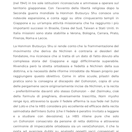
(nel 1941) in tre sole istituzioni riconosciute e ammesse a operare sul
territorio giapponese. Con l’avvento della libertà religiosa dopo la
Seconda guerra mondiale la Honmon Butsuryu Shu conosce una
notevole espansione, e conta oggi su oltre cinquecento templi in
Giappone e su un’ampia attività missionaria che ha raggiunto i più
importanti successi in Brasile, Corea del Sud, Taiwan e Stati Uniti. In
Italia missioni sono state stabilite a Verona, Bologna, Carrara, Prato,
Firenze, Roma e Lecce.
La Honmon Butsuryu Shu si rende conto che la frammentazione del
movimento che deriva da Nichiren è contraria ai desideri del
fondatore, ma riconosce che si tratta di un dato di fatto dovuto alla
complessa storia del Giappone e oggi difficilmente superabile.
Rivendica però la stretta ortodossia e fedeltà a Nichiren della sua
dottrina, e la necessità delle riforme introdotte da Nissen proprio per
raggiungere questo obiettivo. Come in altre scuole, pilastri della
pratica sono la consegna al discepolo del
Gohonzon
, copia di una
delle pergamene sacre originariamente incise da Nichiren, e la recita
– preferibilmente davanti allo stesso
Gohonzon
– del
Daimoku
, cioè
della formula di preghiera, diversamente trascritta,
Nam myoho
renge kyo
, attraverso la quale il fedele afferma la sua fede nel
Sutra
del Loto
e che la HBS considera più eccellente ed efficace della recita
salmodiata dell’intero
Sutra
(che il fedele è peraltro invitato a leggere
e a studiare con devozione). La HBS ritiene pure che solo
un
Gohonzon
consacrato da persone di retta dottrina e attraverso
cerimonie di impeccabile ortodossia sia un vero
Gohonzon
, il che la
porta ad avanzare dubbi su analoghi oggetti sacri consegnati ai