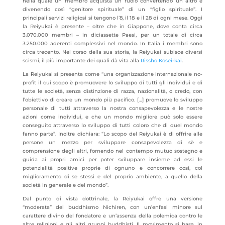
nella quale un membro acquista un ruolo convertendo un altro e
divenendo così “genitore spirituale” di un “figlio spirituale”. I
principali servizi religiosi si tengono l’8, il 18 e il 28 di ogni mese. Oggi
la Reiyukai è presente – oltre che in Giappone, dove conta circa
3.070.000 membri – in diciassette Paesi, per un totale di circa
3.250.000 aderenti complessivi nel mondo. In Italia i membri sono
circa trecento. Nel corso della sua storia, la Reiyukai subisce diversi
scismi, il più importante dei quali dà vita alla
Rissho Kosei-kai
.
La Reiyukai si presenta come “una organizzazione internazionale no-
profit il cui scopo è promuovere lo sviluppo di tutti gli individui e di
tutte le società, senza distinzione di razza, nazionalità, o credo, con
l’obiettivo di creare un mondo più pacifico. […] promuove lo sviluppo
personale di tutti attraverso la nostra consapevolezza e le nostre
azioni come individui, e che un mondo migliore può solo essere
conseguito attraverso lo sviluppo di tutti coloro che di quel mondo
fanno parte”. Inoltre dichiara: “Lo scopo del Reiyukai è di offrire alle
persone un mezzo per sviluppare consapevolezza di sè e
comprensione degli altri, fornendo nel contempo mutuo sostegno e
guida ai propri amici per poter sviluppare insieme ad essi le
potenzialità positive proprie di ognuno e concorrere così, col
miglioramento di se stessi e del proprio ambiente, a quello della
società in generale e del mondo”.
Dal punto di vista dottrinale, la Reiyukai offre una versione
“moderata” del buddhismo Nichiren, con un’enfasi minore sul
carattere divino del fondatore e un’assenza della polemica contro le
altre religioni e gli altri gruppi buddhisti. Il movimento si basa, in