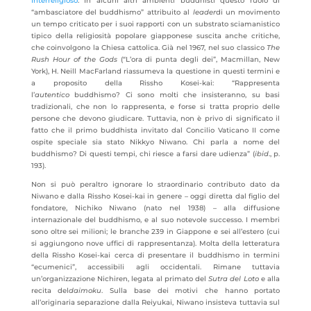
Interreligioso
. In alcuni altri ambienti buddhisti questo ruolo di
“ambasciatore del buddhismo” attribuito al
leader
di un movimento
un tempo criticato per i suoi rapporti con un substrato sciamanistico
tipico della religiosità popolare giapponese suscita anche critiche,
che coinvolgono la Chiesa cattolica. Già nel 1967, nel suo classico
The
Rush Hour of the Gods
(“L’ora di punta degli dei”, Macmillan, New
York), H. Neill MacFarland riassumeva la questione in questi termini e
a proposito della Rissho Kosei-kai: “Rappresenta
l’
autentico
buddhismo? Ci sono molti che insisteranno, su basi
tradizionali, che non lo rappresenta, e forse si tratta proprio delle
persone che devono giudicare. Tuttavia, non è privo di significato il
fatto che il primo buddhista invitato dal Concilio Vaticano II come
ospite speciale sia stato Nikkyo Niwano. Chi parla a nome del
buddhismo? Di questi tempi, chi riesce a farsi dare udienza” (
ibid
., p.
193).
Non si può peraltro ignorare lo straordinario contributo dato da
Niwano e dalla Rissho Kosei-kai in genere – oggi diretta dal figlio del
fondatore, Nichiko Niwano (nato nel 1938) – alla diffusione
internazionale del buddhismo, e al suo notevole successo. I membri
sono oltre sei milioni; le branche 239 in Giappone e sei all’estero (cui
si aggiungono nove uffici di rappresentanza). Molta della letteratura
della Rissho Kosei-kai cerca di presentare il buddhismo in termini
“ecumenici”, accessibili agli occidentali. Rimane tuttavia
un’organizzazione Nichiren, legata al primato del
Sutra del Loto
e alla
recita del
daimoku
. Sulla base dei motivi che hanno portato
all’originaria separazione dalla Reiyukai, Niwano insisteva tuttavia sul