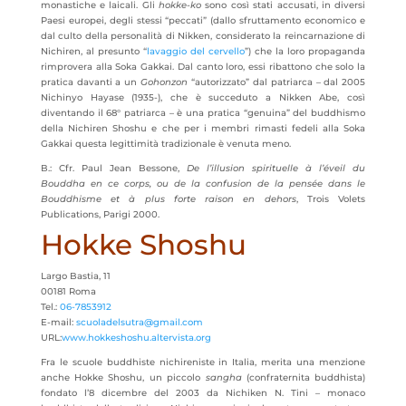
monastiche e laicali. Gli
hokke-ko
sono così stati accusati, in diversi
Paesi europei, degli stessi “peccati” (dallo sfruttamento economico e
dal culto della personalità di Nikken, considerato la reincarnazione di
Nichiren, al presunto “
lavaggio del cervello
”) che la loro propaganda
rimprovera alla Soka Gakkai. Dal canto loro, essi ribattono che solo la
pratica davanti a un
Gohonzon
“autorizzato” dal patriarca – dal 2005
Nichinyo Hayase (1935-), che è succeduto a Nikken Abe, così
diventando il 68° patriarca – è una pratica “genuina” del buddhismo
della Nichiren Shoshu e che per i membri rimasti fedeli alla Soka
Gakkai questa legittimità tradizionale è venuta meno.
B.: Cfr. Paul Jean Bessone,
De l’illusion spirituelle à l’éveil du
Bouddha en ce corps, ou de la confusion de la pensée dans le
Bouddhisme et à plus forte raison en dehors
, Trois Volets
Publications, Parigi 2000.
Hokke Shoshu
Largo Bastia, 11
00181 Roma
Tel.:
06-7853912
E-mail:
scuoladelsutra@gmail.com
URL:
www.hokkeshoshu.altervista.org
Fra le scuole buddhiste nichireniste in Italia, merita una menzione
anche Hokke Shoshu, un piccolo
sangha
(confraternita buddhista)
fondato l’8 dicembre del 2003 da Nichiken N. Tini – monaco