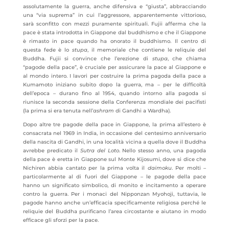
assolutamente la guerra, anche difensiva e “giusta”, abbracciando
una “via suprema” in cui l’aggressore, apparentemente vittorioso,
sarà sconfitto con mezzi puramente spirituali. Fujii afferma che la
pace è stata introdotta in Giappone dal buddhismo e che il Giappone
è rimasto in pace quando ha onorato il buddhismo. Il centro di
questa fede è lo
stupa
, il memoriale che contiene le reliquie del
Buddha. Fujii si convince che l’erezione di
stupa
, che chiama
“pagode della pace”, è cruciale per assicurare la pace al Giappone e
al mondo intero. I lavori per costruire la prima pagoda della pace a
Kumamoto iniziano subito dopo la guerra, ma – per le difficoltà
dell’epoca – durano fino al 1954, quando intorno alla pagoda si
riunisce la seconda sessione della Conferenza mondiale dei pacifisti
(la prima si era tenuta nell’
ashram
di Gandhi a Wardha).
Dopo altre tre pagode della pace in Giappone, la prima all’estero è
consacrata nel 1969 in India, in occasione del centesimo anniversario
della nascita di Gandhi, in una località vicina a quella dove il Buddha
avrebbe predicato il
Sutra del Loto
. Nello stesso anno, una pagoda
della pace è eretta in Giappone sul Monte Kijosumi, dove si dice che
Nichiren abbia cantato per la prima volta il
daimoku
. Per molti –
particolarmente al di fuori del Giappone – le pagode della pace
hanno un significato simbolico, di monito e incitamento a operare
contro la guerra. Per i monaci del Nipponzan Myohoji, tuttavia, le
pagode hanno anche un’efficacia specificamente religiosa perché le
reliquie del Buddha purificano l’area circostante e aiutano in modo
efficace gli sforzi per la pace.