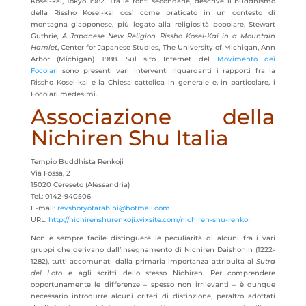
Kosei-kai, Tokyo 1982. Tra le fonti secondarie, descrive il buddhismo
della Rissho Kosei-kai così come praticato in un contesto di
montagna giapponese, più legato alla religiosità popolare, Stewart
Guthrie
, A Japanese New Religion.
Rissho Kosei-Kai in a Mountain
Hamlet
, Center for Japanese Studies, The University of Michigan, Ann
Arbor (Michigan) 1988. Sul sito Internet del
Movimento dei
Focolari
sono presenti vari interventi riguardanti i rapporti fra la
Rissho Kosei-kai e la Chiesa cattolica in generale e, in particolare, i
Focolari medesimi.
Associazione della
Nichiren Shu Italia
Tempio Buddhista Renkoji
Via Fossa, 2
15020 Cereseto (Alessandria)
Tel.: 0142-940506
E-mail:
revshoryotarabini@hotmail.com
URL:
http://nichirenshurenkoji.wixsite.com/nichiren-shu-renkoji
Non è sempre facile distinguere le peculiarità di alcuni fra i vari
gruppi che derivano dall’insegnamento di Nichiren Daishonin (1222-
1282), tutti accomunati dalla primaria importanza attribuita al
Sutra
del Loto
e agli scritti dello stesso Nichiren. Per comprendere
opportunamente le differenze – spesso non irrilevanti – è dunque
necessario introdurre alcuni criteri di distinzione, peraltro adottati