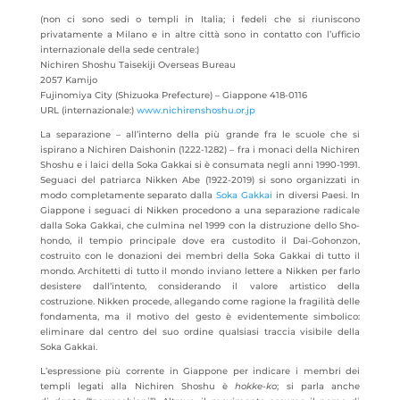
(non ci sono sedi o templi in Italia; i fedeli che si riuniscono
privatamente a Milano e in altre città sono in contatto con l’ufficio
internazionale della sede centrale:)
Nichiren Shoshu Taisekiji Overseas Bureau
2057 Kamijo
Fujinomiya City (Shizuoka Prefecture) – Giappone 418-0116
URL (internazionale:)
www.nichirenshoshu.or.jp
La separazione – all’interno della più grande fra le scuole che si
ispirano a Nichiren Daishonin (1222-1282) – fra i monaci della Nichiren
Shoshu e i laici della Soka Gakkai si è consumata negli anni 1990-1991.
Seguaci del patriarca Nikken Abe (1922-2019) si sono organizzati in
modo completamente separato dalla
Soka Gakkai
in diversi Paesi. In
Giappone i seguaci di Nikken procedono a una separazione radicale
dalla Soka Gakkai, che culmina nel 1999 con la distruzione dello Sho-
hondo, il tempio principale dove era custodito il Dai-Gohonzon,
costruito con le donazioni dei membri della Soka Gakkai di tutto il
mondo. Architetti di tutto il mondo inviano lettere a Nikken per farlo
desistere dall’intento, considerando il valore artistico della
costruzione. Nikken procede, allegando come ragione la fragilità delle
fondamenta, ma il motivo del gesto è evidentemente simbolico:
eliminare dal centro del suo ordine qualsiasi traccia visibile della
Soka Gakkai.
L’espressione più corrente in Giappone per indicare i membri dei
templi legati alla Nichiren Shoshu è
hokke-ko
; si parla anche