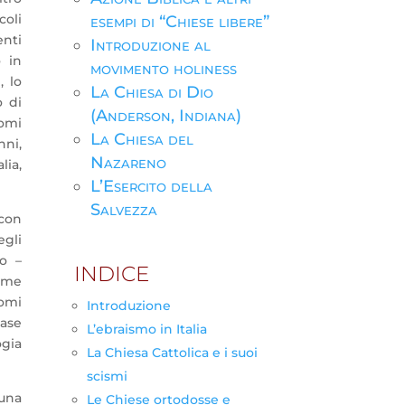
coli
esempi di “Chiese libere”
enti
Introduzione al
o in
movimento holiness
, lo
La Chiesa di Dio
o di
(Anderson, Indiana)
nomi
La Chiesa del
nni,
Nazareno
lia,
L’Esercito della
Salvezza
 con
egli
o –
INDICE
time
nomi
Introduzione
case
L’ebraismo in Italia
ogia
La Chiesa Cattolica e i suoi
scismi
 una
Le Chiese ortodosse e