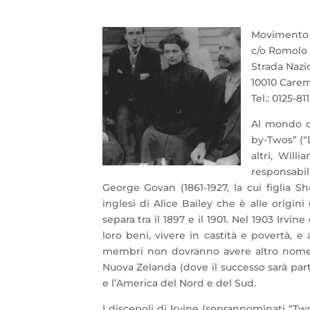
Movimento d
c/o Romolo 
Strada Nazi
10010 Carem
Tel.: 0125-81
Al mondo d
by-Twos” (“D
altri, Will
responsabil
George Govan (1861-1927, la cui figlia S
inglesi di Alice Bailey che è alle origi
separa tra il 1897 e il 1901. Nel 1903 Irv
loro beni, vivere in castità e povertà,
membri non dovranno avere altro nome che
Nuova Zelanda (dove il successo sarà parti
e l’America del Nord e del Sud.
I discepoli di Irvine (soprannominati “T