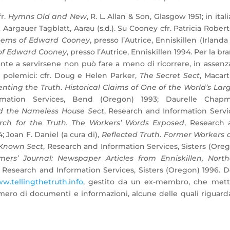
fr.
Hymns Old and New
, R. L. Allan & Son, Glasgow 1951; in ital
Aargauer Tagblatt, Aarau (s.d.). Su Cooney cfr. Patricia Robert
Poems of Edward Cooney
, presso l’Autrice, Enniskillen (Irlanda
 of Edward Cooney
, presso l’Autrice, Enniskillen 1994. Per la br
tante a servirsene non può fare a meno di ricorrere, in assenz
ti polemici: cfr. Doug e Helen Parker,
The Secret Sect
, Macar
enting the Truth
.
Historical Claims of One of the World’s Lar
rmation Services, Bend (Oregon) 1993; Daurelle Chap
d the Nameless House Sect
, Research and Information Servi
rch for the Truth. The Workers’ Words Exposed
, Research 
 Joan F. Daniel (a cura di),
Reflected Truth
.
Former Workers 
e-Known Sect
, Research and Information Services, Sisters (Ore
ers’ Journal: Newspaper Articles from Enniskillen, North
, Research and Information Services, Sisters (Oregon) 1996. D
w.tellingthetruth.info
, gestito da un ex-membro, che mett
numero di documenti e informazioni, alcune delle quali riguar