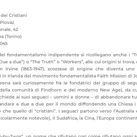
ei Cristiani
Piovaz
onale, 42
a (Torino)
1045
el fondamentalismo indipendente si ricollegano anche i “T
ue a due”) o “The Truth” o “Workers”, alle cui origini si trova,
iam Irvine (1863-1947), scozzese di origine che diventa uno
i in Irlanda del movimento fondamentalista Faith Mission di
J
heena sarà curiosamente fra le fondatrici del gruppo di seg
ni della comunità di Findhorn e del moderno New Age), da cu
ine chiede ai suoi seguaci – uomini e donne – di abbandonare tut
 e andare a due a due per il mondo diffondendo una Chiesa i
 quello di “cristiani”. I seguaci partono verso l’Australia 
colarmente notevole), il Sudafrica, la Cina, l’Europa continen
wo-by-Twos”, un nome che rifiutano così come rifiutano ogni a