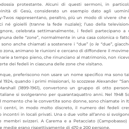
dossia protestante. Alcuni di questi sermoni, in particol
ivinità di Gesù, considerato un esempio dato agli uomini
y-Twos rappresentano, peraltro, più un modo di vivere che
né gioielli (tranne la fede nuziale); l’uso della televisio
ignore, celebrata settimanalmente, i fedeli partecipano a
nuna delle “zone”, normalmente in una casa colonica o fatto
li sono anche chiamati a sostenere i “due” (o
le
“due”, giacch
oro zona, animano le riunioni e cercano di diffondere il movim
ionarie a tempo pieno, che rinunciano al matrimonio, non rice
rte dei fedeli in ciascuna delle zone che visitano.
vunque, preferiscono non usare un nome specifico ma sono ta
l 1924, quando i primi missionari, lo scozzese Alexander “Sa
 Marshall (1899-1961), convertono un gruppo di otto perso
italiane si svolgeranno per quarantaquattro anni. Nel 1948 S
l momento che le convertite sono donne, sono chiamate in It
i centri, in modo molto discreto, il numero dei fedeli cre
incontri in locali privati. Una o due volte all’anno si svolgon
he membri svizzeri. A Carema e a Petacciato (Campobasso)
e medie erano rispettivamente di 470 e 200 persone.