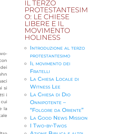
IL TERZO
PROTESTANTESIM
O: LE CHIESE
LIBERE E IL
MOVIMENTO
HOLINESS
Introduzione al terzo
wo-
protestantesimo
 con
Il movimento dei
 dei
Fratelli
ohn
La Chiesa Locale di
uaci
Witness Lee
i si
La Chiesa di Dio
ti i
 cui
Onnipotente –
e la
“Folgore da Oriente”
tale
La Good News Mission
I Two-by-Twos
Azione Biblica e altri
ltro