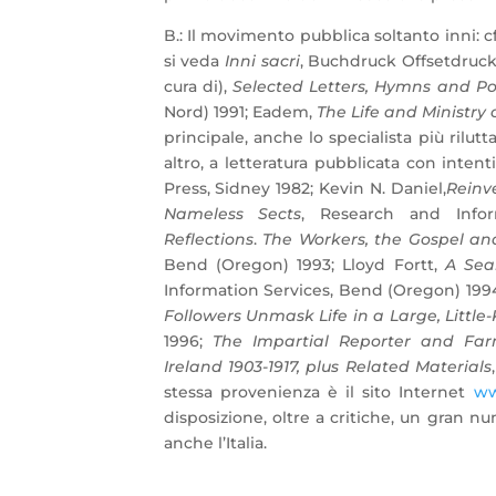
B.: Il movimento pubblica soltanto inni: c
si veda
Inni sacri
, Buchdruck Offsetdruck 
cura di),
Selected Letters, Hymns and 
Nord) 1991; Eadem,
The Life and Ministry
principale, anche lo specialista più rilut
altro, a letteratura pubblicata con inten
Press, Sidney 1982; Kevin N. Daniel,
Reinv
Nameless Sects
, Research and Info
Reflections
.
The Workers, the Gospel an
Bend (Oregon) 1993; Lloyd Fortt,
A Sea
Information Services, Bend (Oregon) 1994;
Followers Unmask Life in a Large, Littl
1996;
The Impartial Reporter and Farm
Ireland 1903-1917, plus Related Materials
stessa provenienza è il sito Internet
ww
disposizione, oltre a critiche, un gran 
anche l’Italia.