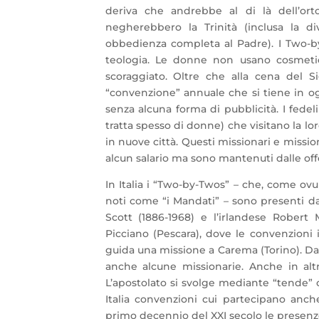
deriva che andrebbe al di là dell’orto
negherebbero la Trinità (inclusa la d
obbedienza completa al Padre). I Two-b
teologia. Le donne non usano cosmetici 
scoraggiato. Oltre che alla cena del S
“convenzione” annuale che si tiene in og
senza alcuna forma di pubblicità. I fede
tratta spesso di donne) che visitano la l
in nuove città. Questi missionari e miss
alcun salario ma sono mantenuti dalle offe
In Italia i “Two-by-Twos” – che, come o
noti come “i Mandati” – sono presenti da
Scott (1886-1968) e l’irlandese Robert
Picciano (Pescara), dove le convenzioni 
guida una missione a Carema (Torino). Da
anche alcune missionarie. Anche in altr
L’apostolato si svolge mediante “tende” o 
Italia convenzioni cui partecipano anc
primo decennio del XXI secolo le presenz