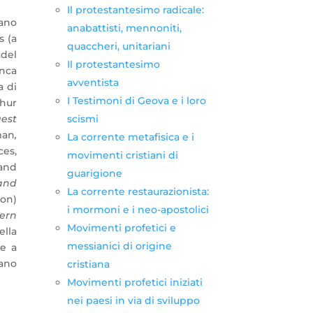
Il protestantesimo radicale:
iano
anabattisti, mennoniti,
s (a
quaccheri, unitariani
 del
Il protestantesimo
anca
avventista
a di
I Testimoni di Geova e i loro
thur
scismi
gest
man
,
La corrente metafisica e i
ces,
movimenti cristiani di
and
guarigione
and
La corrente restaurazionista:
gon)
i mormoni e i neo-apostolici
ern
Movimenti profetici e
ella
messianici di origine
e a
dano
cristiana
Movimenti profetici iniziati
nei paesi in via di sviluppo