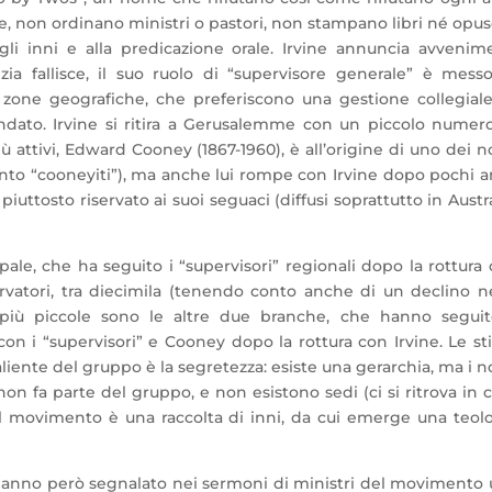
, non ordinano ministri o pastori, non stampano libri né opus
 agli inni e alla predicazione orale. Irvine annuncia avvenim
ezia fallisce, il suo ruolo di “supervisore generale” è mess
ie zone geografiche, che preferiscono una gestione collegiale
ato. Irvine si ritira a Gerusalemme con un piccolo numer
più attivi, Edward Cooney (1867-1960), è all’origine di uno dei 
to “cooneyiti”), ma anche lui rompe con Irvine dopo pochi a
uttosto riservato ai suoi seguaci (diffusi soprattutto in Austra
le, che ha seguito i “supervisori” regionali dopo la rottura
rvatori, tra diecimila (tenendo conto anche di un declino n
 più piccole sono le altre due branche, che hanno seguit
con i “supervisori” e Cooney dopo la rottura con Irvine. Le s
 saliente del gruppo è la segretezza: esiste una gerarchia, ma i 
on fa parte del gruppo, e non esistono sedi (ci si ritrova in 
al movimento è una raccolta di inni, da cui emerge una teol
anno però segnalato nei sermoni di ministri del movimento