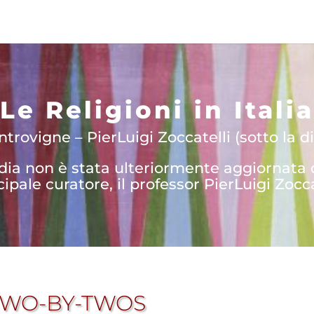
Le Religioni in Italia
trovigne – PierLuigi Zoccatelli (sotto la di
edia non è stata ulteriormente aggiornata
cipale curatore, il professor PierLuigi Zocca
 TWO-BY-TWOS