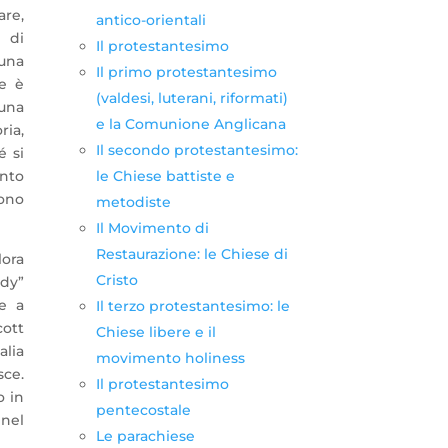
are,
antico-orientali
 di
Il protestantesimo
 una
Il primo protestantesimo
ne è
(valdesi, luterani, riformati)
 una
e la Comunione Anglicana
ria,
Il secondo protestantesimo:
é si
le Chiese battiste e
ento
vono
metodiste
Il Movimento di
Restaurazione: le Chiese di
lora
Cristo
ndy”
ne a
Il terzo protestantesimo: le
cott
Chiese libere e il
alia
movimento holiness
sce.
Il protestantesimo
o in
pentecostale
 nel
Le parachiese