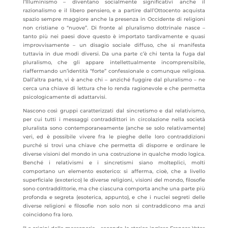
l’Illuminismo – diventano socialmente significativi anche il
razionalismo e il libero pensiero, e a partire dall’Ottocento acquista
spazio sempre maggiore anche la presenza in Occidente di religioni
non cristiane o “nuove”. Di fronte al pluralismo dottrinale nasce –
tanto più nei paesi dove questo è importato tardivamente e quasi
improvvisamente – un disagio sociale diffuso, che si manifesta
tuttavia in due modi diversi. Da una parte c’è chi tenta la fuga dal
pluralismo, che gli appare intellettualmente incomprensibile,
riaffermando un’identità “forte” confessionale o comunque religiosa.
Dall’altra parte, vi è anche chi – anziché fuggire dal pluralismo – ne
cerca una chiave di lettura che lo renda ragionevole e che permetta
psicologicamente di adattarvisi.
Nascono così gruppi caratterizzati dal sincretismo e dal relativismo,
per cui tutti i messaggi contraddittori in circolazione nella società
pluralista sono contemporaneamente (anche se solo relativamente)
veri, ed è possibile vivere fra le pieghe delle loro contraddizioni
purché si trovi una chiave che permetta di disporre e ordinare le
diverse visioni del mondo in una costruzione in qualche modo logica.
Benché i relativismi e i sincretismi siano molteplici, molti
comportano un elemento esoterico: si afferma, cioè, che a livello
superficiale (exoterico) le diverse religioni, visioni del mondo, filosofie
sono contraddittorie, ma che ciascuna comporta anche una parte più
profonda e segreta (esoterica, appunto), e che i nuclei segreti delle
diverse religioni e filosofie non solo non si contraddicono ma anzi
coincidono fra loro.