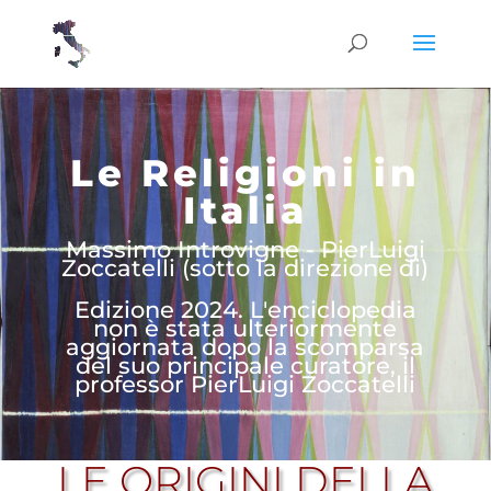
Le Religioni in
Italia
Massimo Introvigne - PierLuigi
Zoccatelli (sotto la direzione di)
Edizione 2024. L'enciclopedia
non è stata ulteriormente
aggiornata dopo la scomparsa
del suo principale curatore, il
professor PierLuigi Zoccatelli
LE ORIGINI DELLA