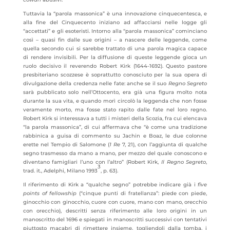
Tuttavia la “parola massonica” è una innovazione cinquecentesca, e
alla fine del Cinquecento iniziano ad affacciarsi nelle logge gli
“accettati” e gli esoteristi. Intorno alla “parola massonica” cominciano
così – quasi fin dalle sue origini – a nascere delle leggende, come
quella secondo cui si sarebbe trattato di una parola magica capace
di rendere invisibili. Per la diffusione di queste leggende gioca un
ruolo decisivo il reverendo Robert Kirk (1644-1692). Questo pastore
presbiteriano scozzese è soprattutto conosciuto per la sua opera di
divulgazione della credenza nelle fate: anche se il suo
Regno Segreto
sarà pubblicato solo nell’Ottocento, era già una figura molto nota
durante la sua vita, e quando morì circolò la leggenda che non fosse
veramente morto, ma fosse stato rapito dalle fate nel loro regno.
Robert Kirk si interessava a tutti i misteri della Scozia, fra cui elencava
“la parola massonica”, di cui affermava che “è come una tradizione
rabbinica a guisa di commento su Jachin e Boaz, le due colonne
erette nel Tempio di Salomone (
1 Re
7, 21), con l’aggiunta di qualche
segno trasmesso da mano a mano, per mezzo del quale conoscono e
diventano famigliari l’uno con l’altro” (Robert Kirk,
Il Regno Segreto
,
3
trad. it., Adelphi, Milano 1993
, p. 63).
Il riferimento di Kirk a “qualche segno” potrebbe indicare già i
five
points of fellowship
(“cinque punti di fratellanza”: piede con piede,
ginocchio con ginocchio, cuore con cuore, mano con mano, orecchio
con orecchio), descritti senza riferimento alle loro origini in un
manoscritto del 1696 e spiegati in manoscritti successivi con tentativi
piuttosto macabri di rimettere insieme, togliendoli dalla tomba, i