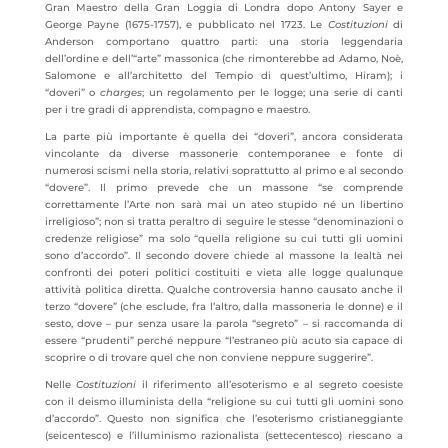
Gran Maestro della Gran Loggia di Londra dopo Antony Sayer e
George Payne (1675-1757), e pubblicato nel 1723. Le
Costituzioni
di
Anderson comportano quattro parti: una storia leggendaria
dell’ordine e dell’“arte” massonica (che rimonterebbe ad Adamo, Noè,
Salomone e all’architetto del Tempio di quest’ultimo, Hiram); i
“doveri” o
charges
; un regolamento per le logge; una serie di canti
per i tre gradi di apprendista, compagno e maestro.
La parte più importante è quella dei “doveri”, ancora considerata
vincolante da diverse massonerie contemporanee e fonte di
numerosi scismi nella storia, relativi soprattutto al primo e al secondo
“dovere”. Il primo prevede che un massone “se comprende
correttamente l’Arte non sarà mai un ateo stupido né un libertino
irreligioso”; non si tratta peraltro di seguire le stesse “denominazioni o
credenze religiose” ma solo “quella religione su cui tutti gli uomini
sono d’accordo”. Il secondo dovere chiede al massone la lealtà nei
confronti dei poteri politici costituiti e vieta alle logge qualunque
attività politica diretta. Qualche controversia hanno causato anche il
terzo “dovere” (che esclude, fra l’altro, dalla massoneria le donne) e il
sesto, dove – pur senza usare la parola “segreto” – si raccomanda di
essere “prudenti” perché neppure “l’estraneo più acuto sia capace di
scoprire o di trovare quel che non conviene neppure suggerire”.
Nelle
Costituzioni
il riferimento all’esoterismo e al segreto coesiste
con il deismo illuminista della “religione su cui tutti gli uomini sono
d’accordo”. Questo non significa che l’esoterismo cristianeggiante
(seicentesco) e l’illuminismo razionalista (settecentesco) riescano a