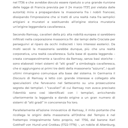
nel 1736 e che avrebbe dovuto essere ripetuto a una grande riunione
delle logge di Francia prevista per il 24 marzo 1737, poi vietata dalle
autorità) mira a propagandare la massoneria fra i nobili francesi,
dissipando l’impressione che si tratti di una realtà nata fra semplici
artigiani e muratori e sostituendo all’origine storica muratoria
un’origine leggendaria cavalleresca.
Secondo Ramsay, cavalieri della più alta nobiltà europea si sarebbero
infiltrati nella corporazione massonica fin dai tempi delle Crociate per
perseguirvi al riparo da occhi indiscreti i loro interessi esoterici. Da
molti secoli la massoneria sarebbe dunque, più che una realtà
corporativa, una realtà cavalleresca. Sulla base di questa leggenda –
creata consapevolmente a tavolino da Ramsay, senza basi storiche –
sono elaborati interi sistemi di “alti gradi” a simbologia cavalleresca,
che si aggiungono ai primi tre detti della massoneria “azzurra”, i quali
ultimi rimangono comunque alla base del sistema. In Germania il
Discours
di Ramsay è letto con grande interesse e collegato alle
speculazioni che fervevano nel Settecento su una prosecuzione
segreta dei templari. I “cavalieri” di cui Ramsay non aveva precisato
l’identità sono così identificati con i templari, arricchendo
ulteriormente la leggenda e dando origine a un gran numero di
sistemi di “alti gradi” in concorrenza fra loro.
Parallelamente all’azione innovatrice di Ramsay, il mito portante che
ricollega le origini della massoneria all’Ordine del Tempio è nel
frattempo integralmente fatto proprio, nel 1756, dal barone Karl
Gotthelf von Hund und Grotkau (1722-1776) –, un nobile di Altenburg,