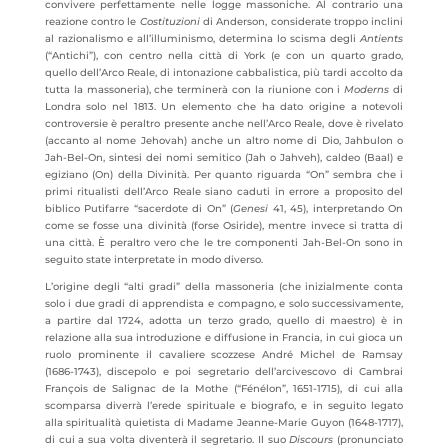
convivere perfettamente nelle logge massoniche. Al contrario una
reazione contro le
Costituzioni
di Anderson, considerate troppo inclini
al razionalismo e all’illuminismo, determina lo scisma degli
Antients
(“Antichi”), con centro nella città di York (e con un quarto grado,
quello dell’Arco Reale, di intonazione cabbalistica, più tardi accolto da
tutta la massoneria), che terminerà con la riunione con i
Moderns
di
Londra solo nel 1813. Un elemento che ha dato origine a notevoli
controversie è peraltro presente anche nell’Arco Reale, dove è rivelato
(accanto al nome Jehovah) anche un altro nome di Dio, Jahbulon o
Jah-Bel-On, sintesi dei nomi semitico (Jah o Jahveh), caldeo (Baal) e
egiziano (On) della Divinità. Per quanto riguarda “On” sembra che i
primi ritualisti dell’Arco Reale siano caduti in errore a proposito del
biblico Putifarre “sacerdote di On” (
Genesi
41, 45), interpretando On
come se fosse una divinità (forse Osiride), mentre invece si tratta di
una città. È peraltro vero che le tre componenti Jah-Bel-On sono in
seguito state interpretate in modo diverso.
L’origine degli “alti gradi” della massoneria (che inizialmente conta
solo i due gradi di apprendista e compagno, e solo successivamente,
a partire dal 1724, adotta un terzo grado, quello di maestro) è in
relazione alla sua introduzione e diffusione in Francia, in cui gioca un
ruolo prominente il cavaliere scozzese André Michel de Ramsay
(1686-1743), discepolo e poi segretario dell’arcivescovo di Cambrai
François de Salignac de la Mothe (“Fénélon”, 1651-1715), di cui alla
scomparsa diverrà l’erede spirituale e biografo, e in seguito
legato
alla spiritualità quietista di Madame Jeanne-Marie Guyon (1648-1717),
di cui a sua volta diventerà il segretario. Il suo
Discours
(pronunciato