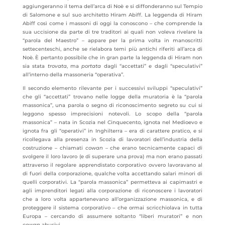
aggiungeranno il tema dell’arca di Noè e si diffonderanno sul Tempio
di Salomone e sul suo architetto Hiram Abiff. La leggenda di Hiram
Abiff così come i massoni di oggi la conoscono – che comprende la
sua uccisione da parte di tre traditori ai quali non voleva rivelare la
“parola del Maestro” – appare per la prima volta in manoscritti
settecenteschi, anche se rielabora temi più antichi riferiti all’arca di
Noè. È pertanto possibile che in gran parte la leggenda di Hiram non
sia stata
trovata
, ma
portata
dagli “accettati” e dagli “speculativi”
all’interno della massoneria “operativa”.
Il secondo elemento rilevante per i successivi sviluppi “speculativi”
che gli “accettati” trovano nelle logge della muratoria è la “parola
massonica”, una parola o segno di riconoscimento segreto su cui si
leggono spesso imprecisioni notevoli. Lo scopo della “parola
massonica” – nata in Scozia nel Cinquecento, ignota nel Medioevo e
ignota fra gli “operativi” in Inghilterra – era di carattere pratico, e si
ricollegava alla presenza in Scozia di lavoratori dell’industria della
costruzione – chiamati
cowan
– che erano tecnicamente capaci di
svolgere il loro lavoro (e di superare una prova) ma non erano passati
attraverso il regolare apprendistato corporativo ovvero lavoravano al
di fuori della corporazione, qualche volta accettando salari minori di
quelli corporativi. La “parola massonica” permetteva ai capimastri e
agli imprenditori legati alla corporazione di riconoscere i lavoratori
che a loro volta appartenevano all’organizzazione massonica, e di
proteggere il sistema corporativo – che ormai scricchiolava in tutta
Europa – cercando di assumere soltanto “liberi muratori” e non
cowan
abusivi.