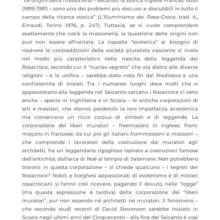
“Le origini della massoneria – secondo la storica inglese Frances Yates
(1899-1981) – sono uno dei problemi più discussi e discutibili in tutto il
campo della ricerca storica” (
L’Illuminismo dei Rosa-Croce
, trad. it.,
Einaudi, Torino 1976, p. 247). Tuttavia, se si vuole comprendere
esattamente che cos’è la massoneria, la questione delle origini non
può non essere affrontata. La risposta “esoterica” al bisogno di
risolvere le contraddizioni della società pluralista nascente si rivela
nel modo più caratteristico nella nascita della leggenda dei
Rosacroce, secondo cui il “nucleo segreto” che sta dietro alle diverse
religioni – e le unifica – sarebbe stato noto fin dal Medioevo a una
confraternita di iniziati. Tra i numerosi luoghi dove molti che si
appassionano alla leggenda nel Seicento cercano i Rosacroce ci sono
anche – specie in Inghilterra e in Scozia – le antiche corporazioni di
arti e mestieri, che stanno perdendo la loro importanza economica
ma conservano un ricco
corpus
di simboli e di leggende. La
corporazione dei liberi muratori –
freemasons
in inglese;
franc
maçons
in francese; da cui poi gli italiani
frammassoni
e
massoni
–,
che comprende i lavoratori della costruzione dai muratori agli
architetti, ha un leggendario rigoglioso ispirato a costruzioni famose
dell’antichità, dall’arca di Noè al tempio di Salomone. Non potrebbero
trovarsi in questa corporazione – si chiede qualcuno – i segreti dei
Rosacroce? Nobili e borghesi appassionati di esoterismo e di misteri
rosacrociani si fanno così ricevere, pagando il dovuto, nelle “logge”
(ma questa espressione è tardiva) della corporazione dei “liberi
muratori”, pur non essendo né architetti né muratori. Il fenomeno –
che secondo studi recenti di David Stevenson sarebbe iniziato in
Scozia negli ultimi anni del Cinquecento – alla fine del Seicento è così