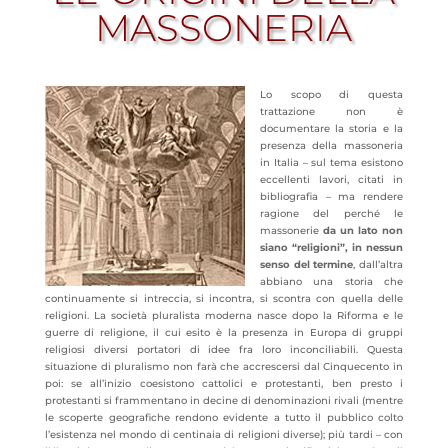
MASSONERIA
Lo scopo di questa
trattazione non è
documentare la storia e la
presenza della massoneria
in Italia – sul tema esistono
eccellenti lavori, citati in
bibliografia – ma rendere
ragione del perché le
massonerie
da un lato non
siano “religioni”, in nessun
senso del termine
, dall’altra
abbiano una storia che
continuamente si intreccia, si incontra, si scontra con quella delle
religioni. La società pluralista moderna nasce dopo la Riforma e le
guerre di religione, il cui esito è la presenza in Europa di gruppi
religiosi diversi portatori di idee fra loro
inconciliabili. Questa
situazione di pluralismo non farà che accrescersi dal Cinquecento in
poi: se all’inizio coesistono cattolici e protestanti, ben presto i
protestanti si frammentano in decine di denominazioni rivali (mentre
le scoperte geografiche rendono evidente a tutto il pubblico colto
l’esistenza nel mondo di centinaia di religioni diverse); più tardi – con