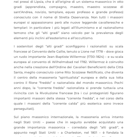
nei pressi di Lipsia, che è all’origine di un sistema massonico in otto
gradi (apprendista, compagno, maestro, maestro scozzese di
sant’Andrea, novizio, templare,
eques
professo e grande professo)
conosciuto con il nome di Stretta Osservanza. Non tutti i massoni
europei si appassionano però alle nuove leggende cavalleresche e
templari: in particolare i più legati all’illuminismo e al razionalismo
temono che gli “alti gradi” siano veicolo per la prevalenza degli
elementi più inclini all’esoterismo e all’occultismo.
I sostenitori degli “alti gradi” sconfiggono i razionalisti su scala
francese al Convento delle Gallie, tenuto a Lione nel 1778 – dove gioca
un ruolo importante Jean-Baptiste Willermoz (1730-1824) – e su scala
europea al convento di Wilhelmsbad nel 1782. Willermoz è coinvolto
anche nella creazione dell’Ordine dei Cavalieri Beneficienti della Città
Santa, meglio conosciuto come Rito Scozzese Rettificato, che diventa
il centro della massoneria “spiritualista” europea e della sua lotta
contro il filone “freddo” o razionalista del mondo massonico. Pochi
anni dopo, la “corrente fredda” razionalista si prende tuttavia una
rivincita con la Rivoluzione francese (tra i cui protagonisti figurano
importanti massoni della stessa “corrente fredda”, e nel corso della
quale i massoni della “corrente calda” più esoterica sono invece
perseguitati).
Sul piano massonico internazionale, la massoneria arriva intanto
negli Stati Uniti – paese che in seguito avrebbe acquistato una
grande importanza massonica – corredata degli “alti gradi”, e
appunto negli Stati Uniti – a Charleston, nel 1801 – è fondata la