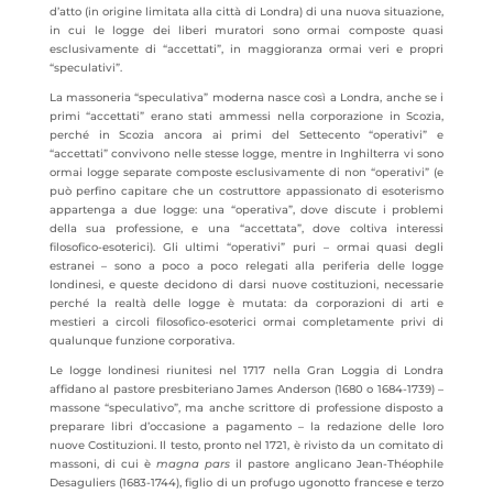
d’atto (in origine limitata alla città di Londra) di una nuova situazione,
in cui le logge dei liberi muratori sono ormai composte quasi
esclusivamente di “accettati”, in maggioranza ormai veri e propri
“speculativi”.
La massoneria “speculativa” moderna nasce così a Londra, anche se i
primi “accettati” erano stati ammessi nella corporazione in Scozia,
perché in Scozia ancora ai primi del Settecento “operativi” e
“accettati” convivono nelle stesse logge, mentre in Inghilterra vi sono
ormai logge separate composte esclusivamente di non “operativi” (e
può perfino capitare che un costruttore appassionato di esoterismo
appartenga a due logge: una “operativa”, dove discute i problemi
della sua professione, e una “accettata”, dove coltiva interessi
filosofico-esoterici). Gli ultimi “operativi” puri – ormai quasi degli
estranei – sono a poco a poco relegati alla periferia delle logge
londinesi, e queste decidono di darsi nuove costituzioni, necessarie
perché la realtà delle logge è mutata: da corporazioni di arti e
mestieri a circoli filosofico-esoterici ormai completamente privi di
qualunque funzione corporativa.
Le logge londinesi riunitesi nel 1717 nella Gran Loggia di Londra
affidano al pastore presbiteriano James Anderson (1680 o 1684-1739) –
massone “speculativo”, ma anche scrittore di professione disposto a
preparare libri d’occasione a pagamento – la redazione delle loro
nuove Costituzioni. Il testo, pronto nel 1721, è rivisto da un comitato di
massoni, di cui è
magna pars
il pastore anglicano Jean-Théophile
Desaguliers (1683-1744), figlio di un profugo ugonotto francese e terzo