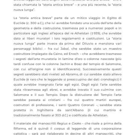
stata chiamata la “storia antica breve” – e una più recente, la “storia
nuova lunga”.
La “storia antica breve” parte da un mitico viaggio in Egitto di
Euclide (
c.
300 a.C.), che ivi avrebbe fondato una scuola dell’arte della
geometria e della costruzione, trasmessa poi a numerosi popoli e in
particolare agli inglesi all’epoca del re Athelstan (†939), che avrebbe
dato ai liberi muratori i loro regolamenti e costituzioni. La “storia
nuova lunga” parte invece da prima del Diluvio e menziona vari
personaggi biblici – fra cui Jabal, che sarebbe stato un maestro
costruttore impiegato da Caino, ed Enoch – che avrebbero trasmesso
i segreti dell’arte muratoria in lamine d’oro o colonne nascoste (più
tardi confuse con le colonne Jachin e Boaz del tempio di Salomone,
con cui all’origine non si identificavano). Successivamente questi
segreti sarebbero stati rivelati ad Abramo, di cui sarebbe stato allievo
Euclide (è raro che le leggende si preoccupino dei dati cronologici) il
quale avrebbe insegnato l’arte agli egizi. Dagli egizi l’arte sarebbe
stata ritrasmessa agli ebrei, e avrebbe trovato il suo culmine con
Salomone e il suo Tempio. Dopo la distruzione del Tempio l’arte
sarebbe passata ai cristiani – fra cui quattro martiri europei,
costruttori di professione, i santi Quattro Coronati –, sarebbe stata
protetta in Inghilterra da sant’Albano (il cui martirio è
tradizionalmente fissato al 303 d.C.) e codificata da Athelstan.
Il materiale dei manoscritti
Regius
e
Cooke
– che risale a prima della
Riforma, ed è quindi il
corpus
di leggende di una corporazione
cattolica – sarà poi rielaborato in decine di altri manoscritti, che