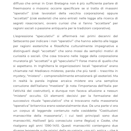
diffuso che ormai in Gran Bretagna non è più sufficiente parlare di
freemasons
o
masons
: occorre specificare se si tratta di massoni
“operativi” (cioè lavoratori della vecchia corporazione) oppure
“accettati” (cioè esoteristi che sono entrati nelle logge alla ricerca di
segreti rosacrociani, ovvero curiosi che si fanno “accettare” per
ragioni sociali o passione antiquaria per le tradizioni corporative).
L’espressione “speculativi” si affermerà nei primi decenni del
Settecento per indicare i non “operativi” che hanno aderito alle logge
per ragioni esoteriche e filosofiche culturalmente impegnative e
distinguerli dagli “accettati” che sono mossi da semplici motivi di
curiosità o sociali. Che cosa trovano nelle logge della corporazione
muratoria gli “accettati” e gli “speculativi”? Forse meno di quello che
si aspettano. In Inghilterra le organizzazioni locali “operative” erano
chiamate nel Medioevo
misteres
, parola che più tardi – trascritta in
mystery
, “mistero” – comprensibilmente emozionerà gli esoteristi. Ma
in realtà la parola inglese arcaica
mistere
era una semplice
corruzione dell’italiano “mestiere” (è nota l’importanza dell’Italia per
l’attività dei costruttori), e dunque non faceva allusione a nessun
“mistero” occulto. Gli elementi decisivi per la formazione del
successivo rituale “speculativo” che si trovavano nella massoneria
“operativa” britannica erano sostanzialmente due. Da una parte vi era
un
corpus
di leggende contenuto nelle cosiddette “Costituzioni
manoscritte della massoneria”, i cui testi principali sono due
manoscritti,
Halliwell
(più conosciuto come
Regius
) e
Cooke
, che
risalgono agli anni 1390-1410. Questi manoscritti contengono due
diverse leggende sulle origini della muratoria: una più antica – che è