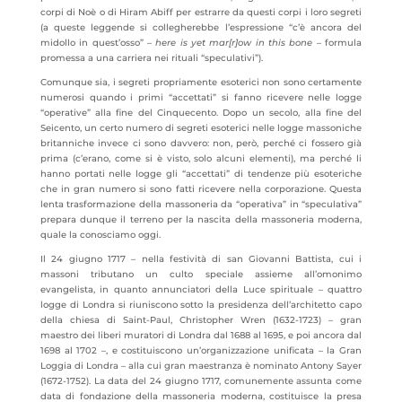
corpi di Noè o di Hiram Abiff per estrarre da questi corpi i loro segreti
(a queste leggende si collegherebbe l’espressione “c’è ancora del
midollo in quest’osso” –
here is yet mar[r]ow in this bone
– formula
promessa a una carriera nei rituali “speculativi”).
Comunque sia, i segreti propriamente esoterici non sono certamente
numerosi quando i primi “accettati” si fanno ricevere nelle logge
“operative” alla fine del Cinquecento. Dopo un secolo, alla fine del
Seicento, un certo numero di segreti esoterici nelle logge massoniche
britanniche invece ci sono davvero: non, però, perché ci fossero già
prima (c’erano, come si è visto, solo alcuni elementi), ma perché li
hanno portati nelle logge gli “accettati” di tendenze più esoteriche
che in gran numero si sono fatti ricevere nella corporazione. Questa
lenta trasformazione della massoneria da “operativa” in “speculativa”
prepara dunque il terreno per la nascita della massoneria moderna,
quale la conosciamo oggi.
Il 24 giugno 1717 – nella festività di san Giovanni Battista, cui i
massoni tributano un culto speciale assieme all’omonimo
evangelista, in quanto annunciatori della Luce spirituale – quattro
logge di Londra si riuniscono sotto la presidenza dell’architetto capo
della chiesa di Saint-Paul, Christopher Wren (1632-1723) – gran
maestro dei liberi muratori di Londra dal 1688 al 1695, e poi ancora dal
1698 al 1702 –, e costituiscono un’organizzazione unificata – la Gran
Loggia di Londra – alla cui gran maestranza è nominato Antony Sayer
(1672-1752). La data del 24 giugno 1717, comunemente assunta come
data di fondazione della massoneria moderna, costituisce la presa