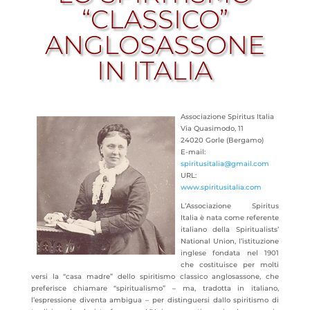
“CLASSICO”
ANGLOSASSONE
IN ITALIA
Associazione Spiritus Italia
Via Quasimodo, 11
24020 Gorle (Bergamo)
E-mail:
spiritusitalia@gmail.com
URL:
www.spiritusitalia.com
L’Associazione Spiritus
Italia è nata come referente
italiano della Spiritualists’
National Union, l’istituzione
inglese fondata nel 1901
che costituisce per molti
versi la “casa madre” dello spiritismo classico anglosassone, che
preferisce chiamare
“spiritualismo” – ma, tradotta in italiano,
l’espressione diventa ambigua – per distinguersi dallo spiritismo di