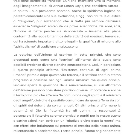
tradizione kardecista francese. L’Unione mantiene viva la memoria
degli insegnamenti di sir Arthur Conan Doyle, che considera tuttora –
in spirito – suo presidente onorario. Anche lo spiritismo inglese ha
peraltro conosciuto una sua evoluzione, e oggi non rifiuta la qualifica
di “religione”, pur sostenendo che si tratta pur sempre dell’unica
esperienza “religiosa” sostenuta da prove scientifiche. Da anni, anzi,
l’Unione si batte perché sia riconosciuta – insieme alla piena
conformità alla legge britannica delle attività dei
medium
, terreno su
cui ha ottenuto importanti vittorie legali – la qualifica di religione allo
“spiritualismo” di tradizione anglosassone.
La dottrina dell’Unione si esprime in sette princìpi, che sono
presentati però come una “cornice” all’interno della quale sono
possibili credenze diverse e anche contraddittorie. Così, in particolare,
il quarto principio afferma “l’esistenza continua di ogni anima
umana”, prima e dopo questa vita terrena, e il settimo che “un eterno
progresso è possibile per ogni anima umana”: ma questi princìpi
lasciano aperta la questione della reincarnazione, su cui all’interno
dell’Unione possono coesistere posizioni diverse. Importante è anche
il terzo principio che afferma “la comunione degli spiriti e il ministero
degli angeli”, cioè che è possibile comunicare da questa Terra sia con
gli spiriti dei defunti sia con gli angeli. Gli altri princìpi affermano la
paternità di Dio, la fraternità fra gli uomini, la responsabilità
personale e il fatto che saremo premiati o puniti per le nostre buone
e cattive azioni, non però con un “giudizio divino dopo la morte” ma
con effetti che influiranno sul percorso di crescita della nostra anima,
rallentandolo o accelerandolo. I sette princìpi furono originariamente