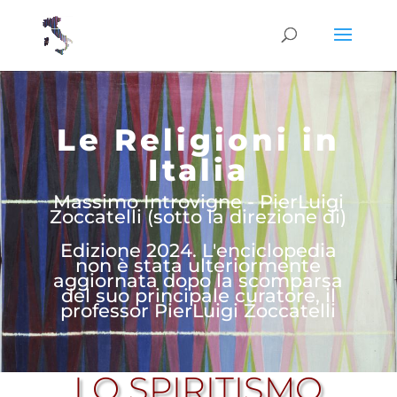
Le Religioni in
Italia
Massimo Introvigne - PierLuigi
Zoccatelli (sotto la direzione di)
Edizione 2024. L'enciclopedia
non è stata ulteriormente
aggiornata dopo la scomparsa
del suo principale curatore, il
professor PierLuigi Zoccatelli
LO SPIRITISMO