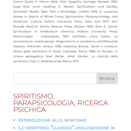
Conan Doyle,
Il ritorno delle fate
, SugarCo, Carnago (Varese) 1992.
Sugli Stati Uniti: Geoffrey K. Nelson,
Spiritualism and Society
,
Schocken Books, New York e Routledge, Londra 1969; R. Laurence
Moore,
In Search of White Crows. Spiritualism, Parapsychology, and
American Culture
, Oxford University Press, New York 1977; Ann
Braude,
Radical Spirits
, Beacon Press, Boston 1990; Bret E. Carroll,
Spiritualism in Antebellum America
, Indiana University Press,
Bloomington – Indianapolis 1997. Sull’Italia: Clara Gallini,
La
sonnambula meravigliosa. Magnetismo e ipnotismo nell’Ottocento
italiano
, Feltrinelli, Milano 1983; Massimo Biondi,
Tavoli e medium.
Storia dello spiritismo in Italia
, Gremese, Roma 1988. Su Kardec, in
chiave apologetica: Jean Vartier,
Allan Kardec. La nascita dello
spiritismo
, trad. it., Mediterranee, Roma 1972.
SPIRITISMO,
PARAPSICOLOGIA, RICERCA
PSICHICA
Introduzione allo spiritismo
Lo spiritismo “classico” anglosassone in