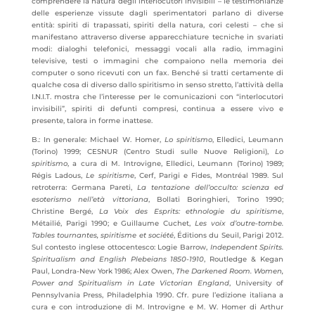
comprendere la natura degli interlocutori invisibili – le testimonianze
delle esperienze vissute dagli sperimentatori parlano di diverse
entità: spiriti di trapassati, spiriti della natura, cori celesti – che si
manifestano attraverso diverse apparecchiature tecniche in svariati
modi: dialoghi telefonici, messaggi vocali alla radio, immagini
televisive, testi o immagini che compaiono nella memoria dei
computer o sono ricevuti con un fax. Benché si tratti certamente di
qualche cosa di diverso dallo spiritismo in senso stretto, l’attività della
I.N.I.T. mostra che l’interesse per le comunicazioni con “interlocutori
invisibili”, spiriti di defunti compresi, continua a essere vivo e
presente, talora in forme inattese.
B.: In generale: Michael W. Homer,
Lo spiritismo
, Elledici, Leumann
(Torino) 1999; CESNUR (Centro Studi sulle Nuove Religioni),
Lo
spiritismo
, a cura di M. Introvigne, Elledici, Leumann (Torino) 1989;
Régis Ladous,
Le spiritisme
, Cerf, Parigi e Fides, Montréal 1989. Sul
retroterra: Germana Pareti,
La tentazione dell’occulto: scienza ed
esoterismo nell’età vittoriana
, Bollati Boringhieri, Torino 1990;
Christine Bergé,
La Voix des Esprits: ethnologie du spiritisme
,
Métailié, Parigi 1990; e Guillaume Cuchet,
Les voix d’outre-tombe.
Tables tournantes, spiritisme et société
, Éditions du Seuil, Parigi 2012.
Sul contesto inglese ottocentesco: Logie Barrow,
Independent Spirits.
Spiritualism and English Plebeians 1850-1910
, Routledge & Kegan
Paul, Londra-New York 1986; Alex Owen,
The Darkened Room. Women,
Power and Spiritualism in Late Victorian England
, University of
Pennsylvania Press, Philadelphia 1990. Cfr. pure l’edizione italiana a
cura e con introduzione di M. Introvigne e M. W. Homer di Arthur