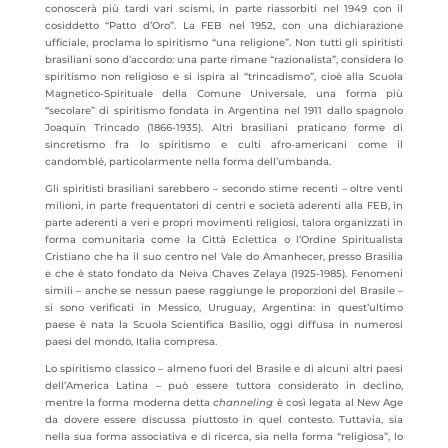
conoscerà più tardi vari scismi, in parte riassorbiti nel 1949 con il
cosiddetto “Patto d’Oro”. La FEB nel 1952, con una dichiarazione
ufficiale, proclama lo spiritismo “una religione”. Non tutti gli spiritisti
brasiliani sono d’accordo: una parte rimane “razionalista”, considera lo
spiritismo non religioso e si ispira al “trincadismo”, cioè alla Scuola
Magnetico-Spirituale della Comune Universale, una forma più
“secolare” di spiritismo fondata in Argentina nel 1911 dallo spagnolo
Joaquín Trincado (1866-1935). Altri brasiliani praticano forme di
sincretismo fra lo spiritismo e culti afro-americani come il
candomblé, particolarmente nella forma dell’umbanda.
Gli spiritisti brasiliani sarebbero – secondo stime recenti – oltre venti
milioni, in parte frequentatori di centri e società aderenti alla FEB, in
parte aderenti a veri e propri movimenti religiosi, talora organizzati in
forma comunitaria come la Città Eclettica o l’Ordine Spiritualista
Cristiano che ha il suo centro nel Vale do Amanhecer, presso Brasilia
e che è stato fondato da Neiva Chaves Zelaya (1925-1985). Fenomeni
simili – anche se nessun paese raggiunge le proporzioni del Brasile –
si sono verificati in Messico, Uruguay, Argentina: in quest’ultimo
paese è nata la Scuola Scientifica Basilio, oggi diffusa in numerosi
paesi del mondo, Italia compresa.
Lo spiritismo classico – almeno fuori del Brasile e di alcuni altri paesi
dell’America Latina – può essere tuttora considerato in declino,
mentre la forma moderna detta
channeling
è così legata al New Age
da dovere essere discussa piuttosto in quel contesto. Tuttavia, sia
nella sua forma associativa e di ricerca, sia nella forma “religiosa”, lo