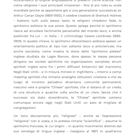
ottocentesco di origine anglosassone si presenti come scienza, non
come religione. I suoi principali missionari – fino al più noto su scala
mondiale (anche se appartiene già a una generazione successiva), sir
Arthur Conan Doyle (1859-1930), il celebre creatore di Sherlock Holmes
– battono tutti sullo stesso tasto: le religioni chiedono fede, lo
spiritismo esibisce le sue prove. Questo spiega perché lo spiritismo
riesca ad arruolare facilmente personalità del mondo laico, e anche
positivisti fra cui – in Italia – il criminologo Cesare Lombroso (1836-
1909). In questa chiave, lo spiritismo ottocentesco esibisce spesso un
orientamento politico di tipo non soltanto laico e anticlericale, ma
anche socialista, come mostra la storia dello “spiritismo plebeo”
inglese studiata da Logie Barrow, dove spesso le stesse persone
dirigono sia società spiritiche sia organizzazioni socialiste; alcuni
spiritisti inglesi sono fra i primi diffusori britannici del marxismo.
Negli Stati Uniti – e in misura minore in Inghilterra –, intorno a
camp
meeting
spiritisti che imitano analoghe istituzioni cristiane e che da
luogo di incontro periodico diventano comunità permanenti,
nascono vere e proprie “Chiese” spiritiste, che si dotano di un credo,
di una struttura e qualche volta anche di un clero. Senza che il
successo sia stato straordinario, le “Chiese” spiritiste contano
comunque ancora oggi negli Stati Uniti un paio di migliaia di
congregazioni.
Un tono decisamente più “religioso” – anche se l’espressione
“religione” non è usata, e la pretesa rimane “scientifica” – assume lo
spiritismo francese, le cui origini – in quanto movimento distinto dal
suo omologo di lingua inglese – risalgono al 1857. In quell’anno