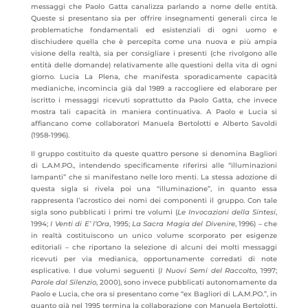
messaggi che Paolo Gatta canalizza parlando a nome delle entità.
Queste si presentano sia per offrire insegnamenti generali circa le
problematiche fondamentali ed esistenziali di ogni uomo e
dischiudere quella che è percepita come una nuova e più ampia
visione della realtà, sia per consigliare i presenti (che rivolgono alle
entità delle domande) relativamente alle questioni della vita di ogni
giorno. Lucia La Plena, che manifesta sporadicamente capacità
medianiche, incomincia già dal 1989 a raccogliere ed elaborare per
iscritto i messaggi ricevuti soprattutto da Paolo Gatta, che invece
mostra tali capacità in maniera continuativa. A Paolo e Lucia si
affiancano come collaboratori Manuela Bertolotti e Alberto Savoldi
(1958-1996).
Il gruppo costituito da queste quattro persone si denomina Bagliori
di L.A.M.PO., intendendo specificamente riferirsi alle “illuminazioni
lampanti” che si manifestano nelle loro menti. La stessa adozione di
questa sigla si rivela poi una “illuminazione”, in quanto essa
rappresenta l’acrostico dei nomi dei componenti il gruppo. Con tale
sigla sono pubblicati i primi tre volumi (
Le Invocazioni della Sintesi
,
1994;
I Venti di E’ l’Ora
, 1995;
La Sacra Magia del Divenire
, 1996) – che
in realtà costituiscono un unico volume scorporato per esigenze
editoriali – che riportano la selezione di alcuni dei molti messaggi
ricevuti per via medianica, opportunamente corredati di note
esplicative. I due volumi seguenti (
I Nuovi Semi del Raccolto
, 1997;
Parole dal Silenzio
, 2000), sono invece pubblicati autonomamente da
Paolo e Lucia, che ora si presentano come “ex Bagliori di L.A.M.PO.”, in
quanto già nel 1995 termina la collaborazione con Manuela Bertolotti,