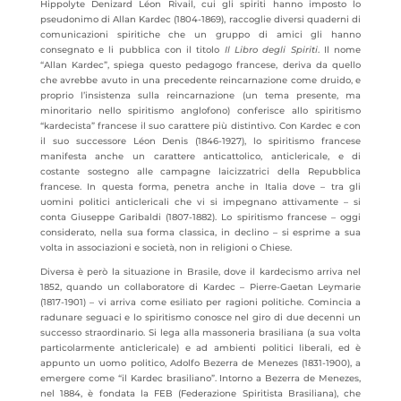
Hippolyte Denizard Léon Rivail, cui gli spiriti hanno imposto lo
pseudonimo di Allan Kardec (1804-1869), raccoglie diversi quaderni di
comunicazioni spiritiche che un gruppo di amici gli hanno
consegnato e li pubblica con il titolo
Il Libro degli Spiriti
. Il nome
“Allan Kardec”, spiega questo pedagogo francese, deriva da quello
che avrebbe avuto in una precedente reincarnazione come druido, e
proprio l’insistenza sulla reincarnazione (un tema presente, ma
minoritario nello spiritismo anglofono) conferisce allo spiritismo
“kardecista” francese il suo carattere più distintivo. Con Kardec e con
il suo successore Léon Denis (1846-1927), lo spiritismo francese
manifesta anche un carattere anticattolico, anticlericale, e di
costante sostegno alle campagne laicizzatrici della Repubblica
francese. In questa forma, penetra anche in Italia dove – tra gli
uomini politici anticlericali che vi si impegnano attivamente – si
conta Giuseppe Garibaldi (1807-1882). Lo spiritismo francese – oggi
considerato, nella sua forma classica, in declino – si esprime a sua
volta in associazioni e società, non in religioni o Chiese.
Diversa è però la situazione in Brasile, dove il kardecismo arriva nel
1852, quando un collaboratore di Kardec – Pierre-Gaetan Leymarie
(1817-1901) – vi arriva come esiliato per ragioni politiche. Comincia a
radunare seguaci e lo spiritismo conosce nel giro di due decenni un
successo straordinario. Si lega alla massoneria brasiliana (a sua volta
particolarmente anticlericale) e ad ambienti politici liberali, ed è
appunto un uomo politico, Adolfo Bezerra de Menezes (1831-1900), a
emergere come “il Kardec brasiliano”. Intorno a Bezerra de Menezes,
nel 1884, è fondata la FEB (Federazione Spiritista Brasiliana), che