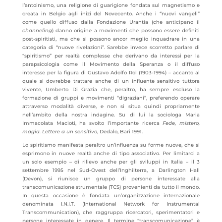
l’antoinismo, una religione di guarigione fondata sul magnetismo e
creata in Belgio agli inizi del Novecento. Anche i “nuovi vangeli”
come quello diffuso dalla Fondazione Urantia (che anticipano il
channeling
) danno origine a movimenti che possono essere definiti
post-spiritisti, ma che si possono ancor meglio inquadrare in una
categoria di “nuove rivelazioni”. Sarebbe invece scorretto parlare di
“spiritismo” per realtà complesse che derivano da interessi per la
parapsicologia come il Movimento della Speranza o il diffuso
interesse per la figura di Gustavo Adolfo Rol (1903-1994) – accanto al
quale si dovrebbe trattare anche di un influente sensitivo tuttora
vivente, Umberto Di Grazia che, peraltro, ha sempre escluso la
formazione di gruppi e movimenti “digraziani”, preferendo operare
attraverso modalità diverse, e non si situa quindi propriamente
nell’ambito della nostra indagine. Su di lui la sociologa Maria
Immacolata Macioti, ha svolto l’importante ricerca
Fede, mistero,
magia. Lettere a un sensitivo
, Dedalo, Bari 1991.
Lo spiritismo manifesta peraltro un’influenza su forme nuove, che si
esprimono in nuove realtà anche di tipo associativo. Per limitarci a
un solo esempio – di rilievo anche per gli sviluppi in Italia – il 3
settembre 1995 nel Sud-Ovest dell’Inghilterra, a Darlington Hall
(Devon), si riunisce un gruppo di persone interessate alla
transcomunicazione strumentale (TCS) provenienti da tutto il mondo.
In questa occasione è fondata un’organizzazione internazionale
denominata I.N.I.T. (International Network for Instrumental
Transcommunication), che raggruppa ricercatori, sperimentatori e
persone interessate in genere. Il termine “transcomunicazione” è