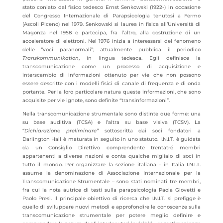
stato coniato dal fisico tedesco Ernst Senkowski (1922-) in occasione
del Congresso Internazionale di Parapsicologia tenutosi a Fermo
(Ascoli Piceno) nel 1979. Senkowski si laurea in fisica all’Università di
Magonza nel 1958 e partecipa, fra l’altro, alla costruzione di un
acceleratore di elettroni. Nel 1976 inizia a interessarsi del fenomeno
delle “voci paranormali”; attualmente pubblica il periodico
Transkommunikation
, in lingua tedesca. Egli definisce la
transcomunicazione come un processo di acquisizione e
interscambio di informazioni ottenuto per vie che non possono
essere descritte con i modelli fisici di canale di frequenza e di onda
portante. Per la loro particolare natura queste informazioni, che sono
acquisite per vie ignote, sono definite “transinformazioni”.
Nella transcomunicazione strumentale sono distinte due forme: una
su base auditiva (TCSA) e l’altra su base visiva (TCSV). La
“
Dichiarazione preliminare”
sottoscritta dai soci fondatori a
Darlington Hall è maturata in seguito in uno statuto. I.N.I.T. è guidata
da un Consiglio Direttivo comprendente trentatré membri
appartenenti a diverse nazioni e conta qualche migliaio di soci in
tutto il mondo. Per organizzare la sezione italiana – in Italia I.N.I.T.
assume la denominazione di Associazione Internazionale per la
Transcomunicazione Strumentale – sono stati nominati tre membri,
fra cui la nota autrice di testi sulla parapsicologia Paola Giovetti e
Paolo Presi. Il principale obiettivo di ricerca che I.N.I.T. si prefigge è
quello di sviluppare nuovi metodi e approfondire le conoscenze sulla
transcomunicazione strumentale per potere meglio definire e