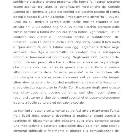
spiritismo classico è ancora presente. Alla forma “di ricerca” possono
essere ascritte, fra l’altro, le identificazioni medianiche del Cerchio
Astorga di Palermo, le varie derivazioni del Cerchio Esseno di Roma,
da cui si separa il Cerchio Exodus (irregolarmente attivo fra il 1994 e il
1998), da cui deriva il Cerchio delle Stelle, che ha esaurito la sua
attività nel 2000 dando origine a un nuovo Cerchio, animato dalle
stesse persone a Roma ma per ora senza nome. Significative – in un
contesto non dissimile – appaiono anche le pubblicazioni dei
bresciani Lucia La Plena e Paolo Gatta, che sottolineano il loro ruolo
di “precursori” italiani di talune idee oggi largamente diffuse negli
ambienti New Age e soprattutto nei contesti che si sviluppano
intorno ai fenomeni del
channeling
. Negli anni 1980, partendo dai
propri interessi personali – Lucia coltiva un amore per la psicologia
che corona con una laurea in questa disciplina; Paolo si dedica
all’apprendimento delle “scienze parallele” e in particolare alla
pranoterapia – e da esperienze comuni nel campo della terapia
alternativa, scoprono le loro doti medianiche, che si manifestano in
grado elevato soprattutto in Paolo. Con il passare degli anni queste
doti si sviluppano e trovano conferma, così che incominciano a
radunarsi attorno ai due dei gruppi spontanei di persone eterogenee
quanto a livello culturale ed estrazione sociale.
Le riunioni si basano solitamente su tre fasi atte a mantenere l’unità
fra i livelli della persona: dapprima si praticano alcuni esercizi e
tecniche di rilassamento che agiscono sulla sfera corporea; segue
una meditazione a carattere psicologico dove però non sono assenti
elementi spirituali; e finalmente si giunge alla comunicazione dei