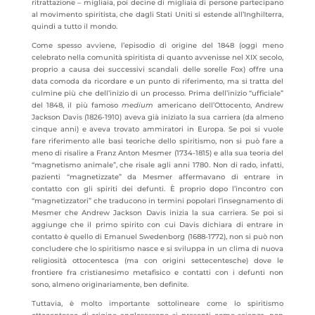
ritrattazione – migliaia, poi decine di migliaia di persone partecipano
al movimento spiritista, che dagli Stati Uniti si estende all’Inghilterra,
quindi a tutto il mondo.
Come spesso avviene, l’episodio di origine del 1848 (oggi meno
celebrato nella comunità spiritista di quanto avvenisse nel XIX secolo,
proprio a causa dei successivi scandali delle sorelle Fox) offre una
data comoda da ricordare e un punto di riferimento, ma si tratta del
culmine più che dell’inizio di un processo. Prima dell’inizio “ufficiale”
del 1848, il più famoso
medium
americano dell’Ottocento, Andrew
Jackson Davis (1826-1910) aveva già iniziato la sua carriera (da almeno
cinque anni) e aveva trovato ammiratori in Europa. Se poi si vuole
fare riferimento alle basi teoriche dello spiritismo, non si può fare a
meno di risalire a Franz Anton Mesmer (1734-1815) e alla sua teoria del
“magnetismo animale”, che risale agli anni 1780. Non di rado, infatti,
pazienti “magnetizzate” da Mesmer affermavano di entrare in
contatto con gli spiriti dei defunti. È proprio dopo l’incontro con
“magnetizzatori” che traducono in termini popolari l’insegnamento di
Mesmer che Andrew Jackson Davis inizia la sua carriera. Se poi si
aggiunge che il primo spirito con cui Davis dichiara di entrare in
contatto è quello di Emanuel Swedenborg (1688-1772), non si può non
concludere che lo spiritismo nasce e si sviluppa in un clima di nuova
religiosità ottocentesca (ma con origini settecentesche) dove le
frontiere fra cristianesimo metafisico e contatti con i defunti non
sono, almeno originariamente, ben definite.
Tuttavia, è molto importante sottolineare come lo spiritismo