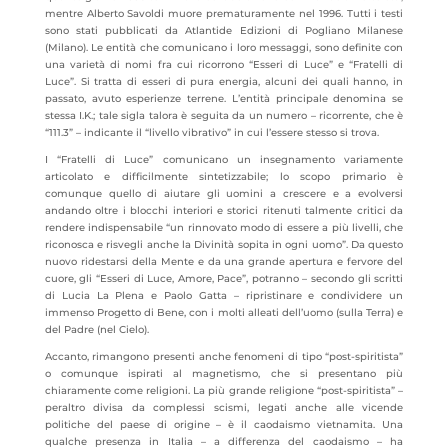
mentre Alberto Savoldi muore prematuramente nel 1996. Tutti i testi
sono stati pubblicati da Atlantide Edizioni di Pogliano Milanese
(Milano). Le entità che comunicano i loro messaggi, sono definite con
una varietà di nomi fra cui ricorrono “Esseri di Luce” e “Fratelli di
Luce”. Si tratta di esseri di pura energia, alcuni dei quali hanno, in
passato, avuto esperienze terrene. L’entità principale denomina se
stessa I.K.; tale sigla talora è seguita da un numero – ricorrente, che è
“111.3” – indicante il “livello vibrativo” in cui l’essere stesso si trova.
I “Fratelli di Luce” comunicano un insegnamento variamente
articolato e difficilmente sintetizzabile; lo scopo primario è
comunque quello di aiutare gli uomini a crescere e a evolversi
andando oltre i blocchi interiori e storici ritenuti talmente critici da
rendere indispensabile “un rinnovato modo di essere a più livelli, che
riconosca e risvegli anche la Divinità sopita in ogni uomo”. Da questo
nuovo ridestarsi della Mente e da una grande apertura e fervore del
cuore, gli “Esseri di Luce, Amore, Pace”, potranno – secondo gli scritti
di Lucia La Plena e Paolo Gatta – ripristinare e condividere un
immenso Progetto di Bene, con i molti alleati dell’uomo (sulla Terra) e
del Padre (nel Cielo).
Accanto, rimangono presenti anche fenomeni di tipo “post-spiritista”
o comunque ispirati al magnetismo, che si presentano più
chiaramente come religioni. La più grande religione “post-spiritista” –
peraltro divisa da complessi scismi, legati anche alle vicende
politiche del paese di origine – è il caodaismo vietnamita. Una
qualche presenza in Italia – a differenza del caodaismo – ha