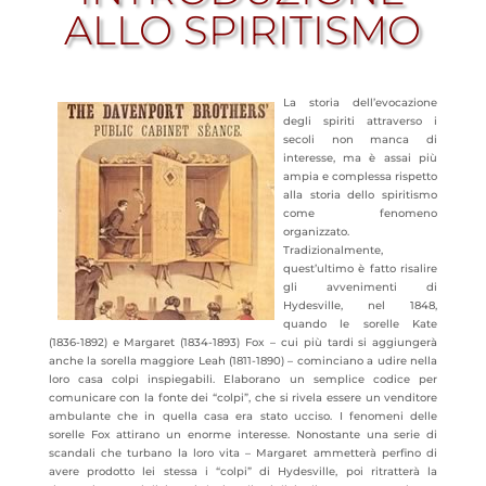
ALLO SPIRITISMO
La storia dell’evocazione
degli spiriti attraverso i
secoli non manca di
interesse, ma è assai più
ampia e complessa rispetto
alla storia dello spiritismo
come fenomeno
organizzato.
Tradizionalmente,
quest’ultimo è fatto risalire
gli avvenimenti di
Hydesville, nel 1848,
quando le sorelle Kate
(1836-1892) e Margaret (1834-1893) Fox – cui più tardi si aggiungerà
anche la sorella maggiore Leah (1811-1890) – cominciano a udire nella
loro casa colpi inspiegabili. Elaborano un semplice codice per
comunicare con la fonte dei “colpi”, che si rivela essere un venditore
ambulante che in quella casa era stato ucciso. I fenomeni delle
sorelle Fox attirano un enorme interesse. Nonostante una serie di
scandali che turbano la loro vita – Margaret ammetterà perfino di
avere prodotto lei stessa i “colpi” di Hydesville, poi ritratterà la