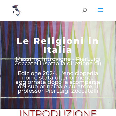
Le Religioni in
Italia
Massimo Introvigne - PierLuigi
Zoccatelli (sotto la direzione di)
Edizione 2024. L'enciclopedia
non è stata ulteriormente
aggiornata dopo la scomparsa
del suo principale curatore, il
professor PierLuigi Zoccatelli
INTRODUZIONE