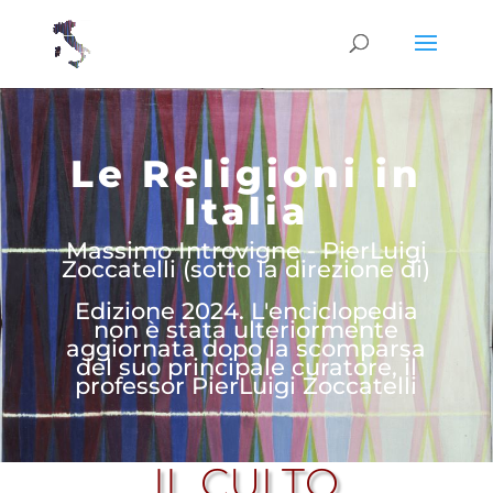
Le Religioni in
Italia
Massimo Introvigne - PierLuigi
Zoccatelli (sotto la direzione di)
Edizione 2024. L'enciclopedia
non è stata ulteriormente
aggiornata dopo la scomparsa
del suo principale curatore, il
professor PierLuigi Zoccatelli
IL CULTO