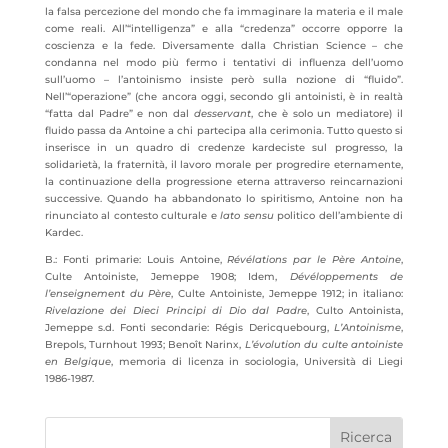
la falsa percezione del mondo che fa immaginare la materia e il male
come reali. All’“intelligenza” e alla “credenza” occorre opporre la
coscienza e la fede. Diversamente dalla Christian Science – che
condanna nel modo più fermo i tentativi di influenza dell’uomo
sull’uomo – l’antoinismo insiste però sulla nozione di “fluido”.
Nell’“operazione” (che ancora oggi, secondo gli antoinisti, è in realtà
“fatta dal Padre” e non dal
desservant
, che è solo un mediatore) il
fluido passa da Antoine a chi partecipa alla cerimonia. Tutto questo si
inserisce in un quadro di credenze kardeciste sul progresso, la
solidarietà, la fraternità, il lavoro morale per progredire eternamente,
la continuazione della progressione eterna attraverso reincarnazioni
successive. Quando ha abbandonato lo spiritismo, Antoine non ha
rinunciato al contesto culturale e
lato sensu
politico dell’ambiente di
Kardec.
B.: Fonti primarie: Louis Antoine,
Révélations par le Père Antoine
,
Culte Antoiniste, Jemeppe 1908; Idem,
Dévéloppements de
l’enseignement du Père
, Culte Antoiniste, Jemeppe 1912; in italiano:
Rivelazione dei Dieci Principi di Dio dal Padre
, Culto Antoinista,
Jemeppe s.d. Fonti secondarie: Régis Dericquebourg,
L’Antoinisme
,
Brepols, Turnhout 1993; Benoît Narinx,
L’évolution du culte antoiniste
en Belgique
, memoria di licenza in sociologia, Università di Liegi
1986-1987.