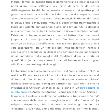
In tutti i templi del mondo tutte le domeniche alle dieci, e ai quattro
primi giorni della settimana alle sette di sera, si dà lettura
dell’insegnamento del Padre, mentre – sempre nei quattro primi
giorni della settimana – alle dieci del mattino si compie la breve
“operazione generale”. In questa, il
desservant
, dalla tribuna del luogo
di culto, prega per qualche minuto a occhi chiusi trasmettendo il
fluido agli astanti, annunciando quindi una lettura. Chi lo desidera
può, al termine, consultare il
desservant
e ricevere semplici consigli.
Esiste un rito funerario antoinista, mentre i battesimi e i matrimoni
(importanti in passato) si sono fatti rari. L’antoinismo ha avuto diversi
scismi, e c’è inoltre una differenza – senza che si possa parlare di una
vera separazione – fra un “rito di Mère” (maggioritario in Francia, e
con qualche propaggine in Belgio), che continua alcune innovazioni
rituali introdotte dalla moglie del fondatore dopo la morte di
quest’ultimo (in particolare l’uso di ritratti di Antoine e di sua moglie),
e il più austero rito belga delle origini.
L’antoinismo non è ateo anche se afferma di “non credere in Dio”. In
realtà, se Dio non esiste al di fuori di noi, anche noi non esistiamo al
di fuori di Dio. Si tratta quindi di idealismo, versione “plebea”
dell’idealismo cristiano e religioso diffuso negli Stati Uniti e che ha
influenzato la Christian Science, di cui si parla in un’
altra sezione di
questo progetto
. Anche per Antoine – come per la Christian Science –
la materia, il male e la malattia non esistono, si tratta solo di “errori”
che derivano dalla nostra immaginazione o dalla “credenza” (la
religione dogmatica, che è dannosa e divide gli uomini). La
“credenza”, a sua volta, è uno dei frutti avvelenati dell’“intelligenza”,