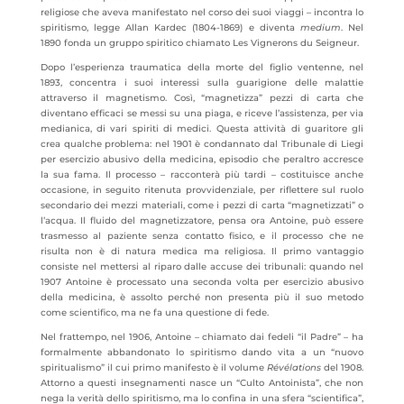
religiose che aveva manifestato nel corso dei suoi viaggi – incontra lo
spiritismo, legge Allan Kardec (1804-1869) e diventa
medium
. Nel
1890 fonda un gruppo spiritico chiamato Les Vignerons du Seigneur.
Dopo l’esperienza traumatica della morte del figlio ventenne, nel
1893, concentra i suoi interessi sulla guarigione delle malattie
attraverso il magnetismo. Così, “magnetizza” pezzi di carta che
diventano efficaci se messi su una piaga, e riceve l’assistenza, per via
medianica, di vari spiriti di medici. Questa attività di guaritore gli
crea qualche problema: nel 1901 è condannato dal Tribunale di Liegi
per esercizio abusivo della medicina, episodio che peraltro accresce
la sua fama. Il processo – racconterà più tardi – costituisce anche
occasione, in seguito ritenuta provvidenziale, per riflettere sul ruolo
secondario dei mezzi materiali, come i pezzi di carta “magnetizzati” o
l’acqua. Il fluido del magnetizzatore, pensa ora Antoine, può essere
trasmesso al paziente senza contatto fisico, e il processo che ne
risulta non è di natura medica ma religiosa. Il primo vantaggio
consiste nel mettersi al riparo dalle accuse dei tribunali: quando nel
1907 Antoine è processato una seconda volta per esercizio abusivo
della medicina, è assolto perché non presenta più il suo metodo
come scientifico, ma ne fa una questione di fede.
Nel frattempo, nel 1906, Antoine – chiamato dai fedeli “il Padre” – ha
formalmente abbandonato lo spiritismo dando vita a un “nuovo
spiritualismo” il cui primo manifesto è il volume
Révélations
del 1908.
Attorno a questi insegnamenti nasce un “Culto Antoinista”, che non
nega la verità dello spiritismo, ma lo confina in una sfera “scientifica”,