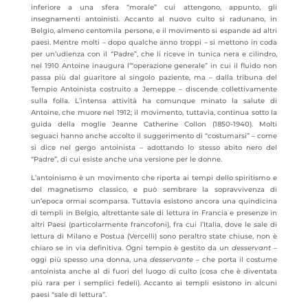
inferiore a una sfera “morale” cui attengono, appunto, gli
insegnamenti antoinisti. Accanto al nuovo culto si radunano, in
Belgio, almeno centomila persone, e il movimento si espande ad altri
paesi. Mentre molti – dopo qualche anno troppi – si mettono in coda
per un’udienza con il “Padre”, che li riceve in tunica nera e cilindro,
nel 1910 Antoine inaugura l’“operazione generale” in cui il fluido non
passa più dal guaritore al singolo paziente, ma – dalla tribuna del
Tempio Antoinista costruito a Jemeppe – discende collettivamente
sulla folla. L’intensa attività ha comunque minato la salute di
Antoine, che muore nel 1912; il movimento, tuttavia, continua sotto la
guida della moglie Jeanne Catherine Collon (1850-1940). Molti
seguaci hanno anche accolto il suggerimento di “costumarsi” – come
si dice nel gergo antoinista – adottando lo stesso abito nero del
“Padre”, di cui esiste anche una versione per le donne.
L’antoinismo è un movimento che riporta ai tempi dello spiritismo e
del magnetismo classico, e può sembrare la sopravvivenza di
un’epoca ormai scomparsa. Tuttavia esistono ancora una quindicina
di templi in Belgio, altrettante sale di lettura in Francia e presenze in
altri Paesi (particolarmente francofoni), fra cui l’Italia, dove le sale di
lettura di Milano e Postua (Vercelli) sono peraltro state chiuse, non è
chiaro se in via definitiva. Ogni tempio è gestito da un
desservant
–
oggi più spesso una donna, una
desservante
– che porta il costume
antoinista anche al di fuori del luogo di culto (cosa che è diventata
più rara per i semplici fedeli). Accanto ai templi esistono in alcuni
paesi “sale di lettura”.