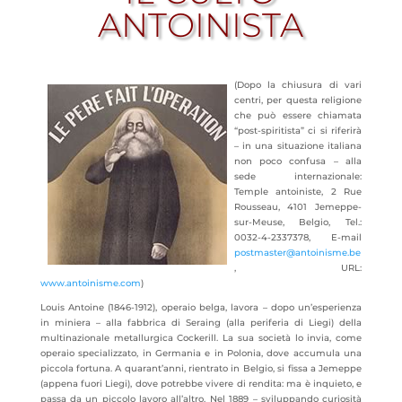
ANTOINISTA
(Dopo la chiusura di vari
centri, per questa religione
che può essere chiamata
“post-spiritista” ci si riferirà
– in una situazione italiana
non poco confusa – alla
sede internazionale:
Temple antoiniste, 2 Rue
Rousseau, 4101 Jemeppe-
sur-Meuse, Belgio, Tel.:
0032-4-2337378, E-mail
postmaster@antoinisme.be
, URL:
www.antoinisme.com
)
Louis Antoine (1846-1912), operaio belga, lavora – dopo un’esperienza
in miniera – alla fabbrica di Seraing (alla periferia di Liegi) della
multinazionale
metallurgica Cockerill. La sua società lo invia, come
operaio specializzato, in Germania e in Polonia, dove accumula una
piccola fortuna. A quarant’anni, rientrato in Belgio, si fissa a Jemeppe
(appena fuori Liegi), dove potrebbe vivere di rendita: ma è inquieto, e
passa da un piccolo lavoro all’altro. Nel 1889 – sviluppando curiosità