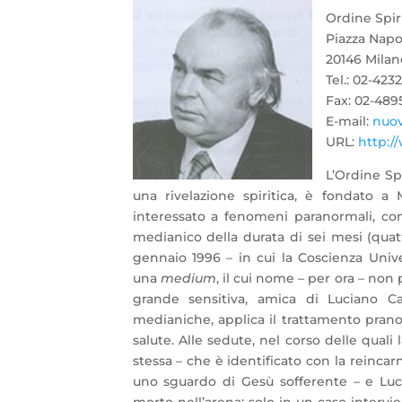
Ordine Spiri
Piazza Napol
20146 Milan
Tel.: 02-423
Fax: 02-489
E-mail:
nuo
URL:
http://
L’Ordine Sp
una rivelazione spiritica, è
fondato a Mi
interessato a fenomeni paranormali, co
medianico della durata di sei mesi (quatt
gennaio 1996 – in cui la Coscienza Univer
una
medium
, il cui nome – per ora – non 
grande sensitiva, amica di Luciano Ca
medianiche, applica il trattamento pranot
salute. Alle sedute, nel corso delle quali 
stessa – che è identificato con la reinc
uno sguardo di Gesù sofferente – e Luci
morto nell’arena; solo in un caso intervie