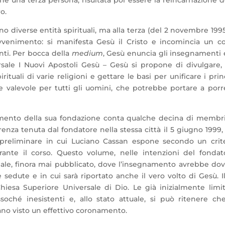
o.
 diverse entità spirituali, ma alla terza (del 2 novembre 1995
avvenimento: si manifesta Gesù il Cristo e incomincia un c
nti. Per bocca della
medium
, Gesù enuncia gli insegnamenti 
ersale I Nuovi Apostoli Gesù – Gesù si propone di divulgare,
rituali di varie religioni e gettare le basi per unificare i prin
e valevole per tutti gli uomini, che potrebbe portare a porr
mento della sua fondazione conta qualche decina di membri
nza tenuta dal fondatore nella stessa città il 5 giugno 1999,
o preliminare in cui Luciano Cassan espone secondo un crit
rante il corso. Questo volume, nelle intenzioni del fondat
nale, finora mai pubblicato, dove l’insegnamento avrebbe do
 sedute e in cui sarà riportato anche il vero volto di Gesù. I
iesa Superiore Universale di Dio. Le già inizialmente limi
oché inesistenti e, allo stato attuale, si può ritenere ch
iano visto un effettivo coronamento.