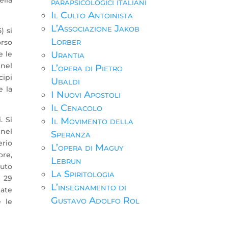
parapsicologici italiani
Il Culto Antoinista
L’Associazione Jakob
) si
Lorber
orso
e le
Urantia
 nel
L’opera di Pietro
cipi
Ubaldi
e la
I Nuovi Apostoli
Il Cenacolo
. Si
Il Movimento della
 nel
Speranza
erio
L’opera di Maguy
ore,
Lebrun
vuto
La Spiritologia
l 29
L’insegnamento di
tate
Gustavo Adolfo Rol
e le