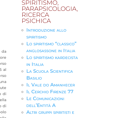
SPIRITISMO,
PARAPSICOLOGIA,
RICERCA
PSICHICA
Introduzione allo
spiritismo
Lo spiritismo “classico”
anglosassone in Italia
o da
Lo spiritismo kardecista
ore
orso
in Italia
5 al
La Scuola Scientifica
erso
Basilio
 una
Il Vale do Amanhecer
ute
Il Cerchio Firenze 77
o di
Le Comunicazioni
ella
dell’Entità A
o di
Altri gruppi spiritisti e
polo
ella