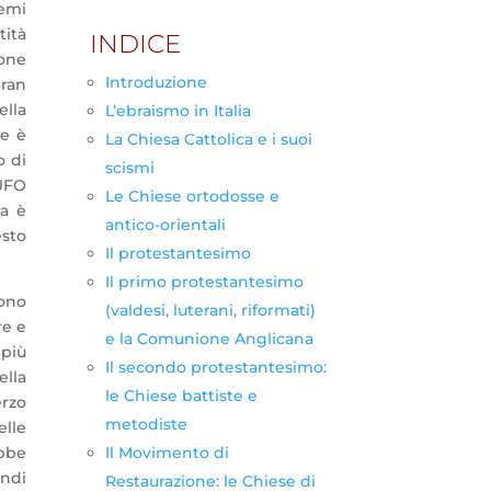
temi
tità
INDICE
ione
Introduzione
gran
ella
L’ebraismo in Italia
re è
La Chiesa Cattolica e i suoi
o di
scismi
 UFO
Le Chiese ortodosse e
za è
antico-orientali
esto
Il protestantesimo
Il primo protestantesimo
sono
(valdesi, luterani, riformati)
re e
e la Comunione Anglicana
 più
Il secondo protestantesimo:
ella
le Chiese battiste e
erzo
metodiste
elle
Il Movimento di
ebbe
ondi
Restaurazione: le Chiese di