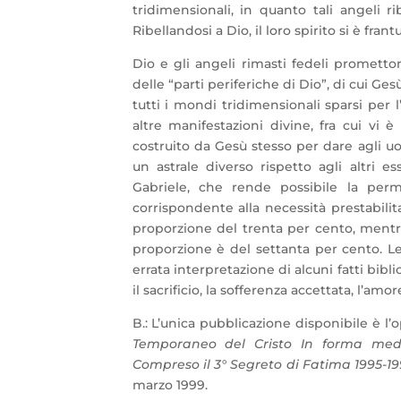
tridimensionali, in quanto tali angeli rib
Ribellandosi a Dio, il loro spirito si è fran
Dio e gli angeli rimasti fedeli prometton
delle “parti periferiche di Dio”, di cui Ges
tutti i mondi tridimensionali sparsi per
altre manifestazioni divine, fra cui vi
costruito da Gesù stesso per dare agli uo
un astrale diverso rispetto agli altri 
Gabriele, che rende possibile la per
corrispondente alla necessità prestabilit
proporzione del trenta per cento, mentr
proporzione è del settanta per cento. Le 
errata interpretazione di alcuni fatti bibl
il sacrificio, la sofferenza accettata, l’amo
B.: L’unica pubblicazione disponibile è l
Temporaneo del Cristo In forma medi
Compreso il 3° Segreto di Fatima 1995-199
marzo 1999.