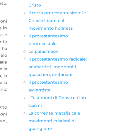
rso.
Cristo
Il terzo protestantesimo: le
Chiese libere e il
ioni
e in
movimento holiness
na e
Il protestantesimo
nte
pentecostale
e ha
Le parachiese
gelo
Il protestantesimo radicale:
ale
anabattisti, mennoniti,
ella
quaccheri, unitariani
, la
Il protestantesimo
ella
ono:
avventista
I Testimoni di Geova e i loro
scismi
orno
La corrente metafisica e i
ioni
movimenti cristiani di
 s.e.,
guarigione