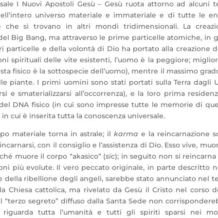
rsale I Nuovi Apostoli Gesù – Gesù ruota attorno ad alcuni 
dell’intero universo materiale e immateriale e di tutte le en
e che si trovano in altri mondi tridimensionali. La creaz
el Big Bang, ma attraverso le prime particelle atomiche, in 
ari particelle e della volontà di Dio ha portato alla creazione d
oni spirituali delle vite esistenti, l’uomo è la peggiore; miglio
sta fisico è la sottospecie dell’uomo), mentre il massimo grad
le piante. I primi uomini sono stati portati sulla Terra dagli
arsi e smaterializzarsi all’occorrenza), e la loro prima residen
e del DNA fisico (in cui sono impresse tutte le memorie di qu
in cui è inserita tutta la conoscenza universale.
po materiale torna in astrale; il
karma
e la reincarnazione 
 incarnarsi, con il consiglio e l’assistenza di Dio. Esso vive, muo
nché muore il corpo “akasico” (
sic
); in seguito non si reincarna
ni più evolute.
Il vero peccato originale, in parte descritto n
della ribellione degli angeli, sarebbe stato annunciato nel t
a Chiesa cattolica, ma rivelato da Gesù il Cristo nel corso d
l “terzo segreto” diffuso dalla Santa Sede non corrisponder
 riguarda tutta l’umanità e tutti gli spiriti sparsi nei m