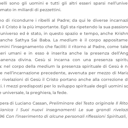
elli sono gli uomini e tutti gli altri esseri sparsi nell’unive
tumato in miliardi di pezzettini.
o di ricondurre i ribelli al Padre; da qui le diverse incarnaz
ù il Cristo è la più importante. Egli sta ripetendo la sua passion
 l’universo ed è stato, in questo spazio e tempo, anche Krish
 è anche Sathya Sai Baba. La
medium
è il corpo appositame
mini l’insegnamento che faciliti il ritorno al Padre, come tal
esseri umani e in esso è inserita anche la presenza dell’An
manenza divina. Gesù si incarna con una presenza spiritu
a: nel corpo della
medium
la presenza spirituale di Gesù è n
e nell’incarnazione precedente, avvenuta per mezzo di Maria
rivelazioni di Gesù il Cristo portano anche alla correzione d
ici. I mezzi predisposti per lo sviluppo spirituale degli uomini s
re universale, la preghiera, la fede.
’opera di Luciano Cassan,
Preliminare del Testo originale Il Rit
anica I Suoi nuovi insegnamenti
Le sue grandi rivelaz
6 Con l’inserimento di alcune personali riflessioni Spirituali
,