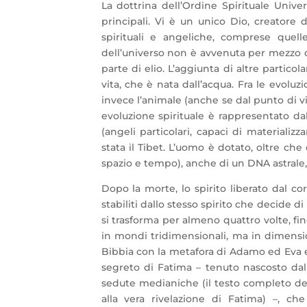
La dottrina dell’Ordine Spirituale Unive
principali. Vi è un unico Dio, creatore 
spirituali e angeliche, comprese quell
dell’universo non è avvenuta per mezzo d
parte di elio. L’aggiunta di altre particol
vita, che è nata dall’acqua. Fra le evoluzi
invece l’animale (anche se dal punto di vi
evoluzione spirituale è rappresentato dal
(angeli particolari, capaci di materializz
stata il Tibet. L’uomo è dotato, oltre ch
spazio e tempo), anche di un DNA astrale, 
Dopo la morte, lo spirito liberato dal cor
stabiliti dallo stesso spirito che decide di
si trasforma per almeno quattro volte, fi
in mondi tridimensionali, ma in dimensio
Bibbia con la metafora di Adamo ed Eva e 
segreto di Fatima – tenuto nascosto dall
sedute medianiche (il testo completo de
alla vera rivelazione di Fatima) –, che