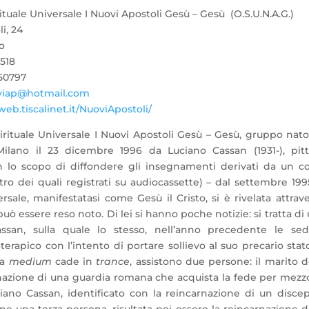
tuale Universale I Nuovi Apostoli Gesù – Gesù (O.S.U.N.A.G.)
i, 24
o
2518
50797
viap@hotmail.com
web.tiscalinet.it/NuoviApostoli/
irituale Universale I Nuovi Apostoli Gesù – Gesù, gruppo nat
lano il 23 dicembre 1996 da Luciano Cassan (1931-), pitt
n lo scopo di diffondere gli insegnamenti derivati da un c
ro dei quali registrati su audiocassette) – dal settembre 199
sale, manifestatasi come Gesù il Cristo, si è rivelata attrav
può essere reso noto. Di lei si hanno poche notizie: si tratta di
ssan, sulla quale lo stesso, nell’anno precedente le sed
erapico con l’intento di portare sollievo al suo precario stat
la
medium
cade in
trance
, assistono due persone: il marito d
arnazione di una guardia romana che acquista la fede per mezz
ano Cassan, identificato con la reincarnazione di un disce
ne una terza persona, risultata poi essere la reincarnazione d