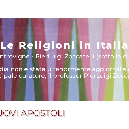
Le Religioni in Italia
trovigne - PierLuigi Zoccatelli (sotto la di
edia non è stata ulteriormente aggiornata
cipale curatore, il professor PierLuigi Zocca
UOVI APOSTOLI