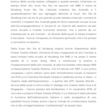
branca della scuola taoista collegata a questo tempio, chiamata un
tempo Zhen Wu Xuan Wu Pai, ha assunto nel 1989 il nome di
Wudang Xuan Wu Pai. L’attuale maestro, You Xuande, è il
quattordicesimo del suo lignaggio. Benché la Xuan Wu Pai di
Wudang non sia tra le più grandi scuole taoiste cinesi per numero di
membri, il maestro You Xuande gode di fama nazionale sia per la sua
attività propagandistica in favore di un rilancio del taoismo sia per
avere accolto e iniziato numerosi stranieri, che a partire da un
interesse per le arti marziali – di diverse delle quali lo stesso maestro
è istruttore – hanno intrapreso un itinerario spirituale che li ha portati
a convertirsi al taoismo.
Dalla Xuan Wu Pai di Wudang origina anche l’esperienza della
Chiesa Taoista d’Italia. Vincenzo di Ieso, insegnante di arti marziali, è
stato iniziato nella scuola di Wudang nel 1993 e ha preso il nome
taoista di Li Xuan Zong. Oltre a continuare la pratica e
l’insegnamento delle arti marziali, di Ieso ha fondato nello stesso 1993
un’Associazione Taoista Italiana, che ha tenuto nel 1997 il suo primo
congresso. I primi italiani sono stati formalmente iniziati al taoismo
nel 2010, e la Giornata Mondiale Taoista è celebrata anche in Italia – a
Caserta, sede dell’Associazione – a partire dal 2011. Queste attività –
alcune delle quali si sono svolte in dialogo con maestri della Cina e di
Singapore – hanno portato alla fondazione, il 14 novembre 2013, di
una vera e propria Chiesa Taoista d’Italia, il cui Statuto è stato pensato
in funzione dell’ordinamento italiano e nella prospettiva di una
possibile futura Intesa, primo caso al mondo di un’istituzione taoista
che si dà un’organizzazione “confessionale” di questo tipo.