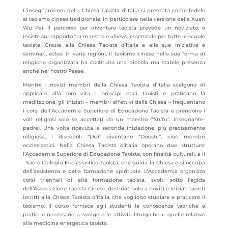
L’insegnamento della Chiesa Taoista d’Italia si presenta come fedele
al taoismo cinese tradizionale, in particolare nella versione della Xuan
Wu Pai. Il percorso per diventare taoista prevede un noviziato, e
insiste sul rapporto tra maestro e allievo, essenziale per tutte le scuole
taoiste. Grazie alla Chiesa Taoista d’Italia e alle sue iniziative e
seminari, estesi in varie regioni, il taoismo cinese nella sua forma di
religione organizzata ha costituito una piccola ma stabile presenza
anche nel nostro Paese.
Mentre i novizi membri della Chiesa Taoista d’Italia scelgono di
applicare alla loro vita i princìpi etici taoisti e praticano la
meditazione, gli iniziati – membri effettivi della Chiesa – frequentano
i corsi dell’Accademia Superiore di Educazione Taoista e prendono i
voti religiosi solo se accettati da un maestro (“
Shifu
”, insegnante-
padre). Una volta ricevuta la seconda iniziazione, più precisamente
religiosa, i discepoli “
Dizi
” diventano “
Daoshi
”, cioè membri
ecclesiastici. Nella Chiesa Taoista d’Italia operano due strutture:
l’Accademia Superiore di Educazione Taoista, con finalità culturali, e il
Sacro Collegio Ecclesiastico Taoista, che guida la Chiesa e si occupa
dell’assistenza e della formazione spirituale. L’Accademia organizza
corsi triennali di alta formazione taoista, svolti sotto l’egida
dell’Associazione Taoista Cinese, destinati solo a novizi e iniziati taoisti
iscritti alla Chiesa Taoista d’Italia, che vogliono studiare e praticare il
taoismo. Il corso fornisce agli studenti le conoscenze teoriche e
pratiche necessarie a svolgere le attività liturgiche e quelle relative
alla medicina energetica taoista.