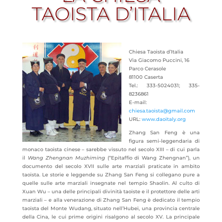
TAOISTA D’ITALIA
Chiesa Taoista d’Italia
Via Giacomo Puccini, 16
Parco Cerasole
81100 Caserta
Tel.: 333-5024031; 335-
8236861
E-mail:
chiesa.taoista@gmail.com
URL:
www.daoitaly.org
Zhang San Feng è una
figura semi-leggendaria di
monaco taoista cinese – sarebbe vissuto nel secolo XIII – di cui parla
il
Wang Zhengnan Muzhiming
(“Epitaffio di
Wang Zhengnan”), un
documento del secolo XVII sulle arte marziali praticate in ambito
taoista. Le storie e leggende su Zhang San Feng si collegano pure a
quelle sulle arte marziali insegnate nel tempio Shaolin. Al culto di
Xuan Wu – una delle principali divinità taoiste e il protettore delle arti
marziali – e alla venerazione di Zhang San Feng è dedicato il tempio
taoista del Monte Wudang, situato nell’Hubei, una provincia centrale
della Cina, le cui prime origini risalgono al secolo XV. La principale