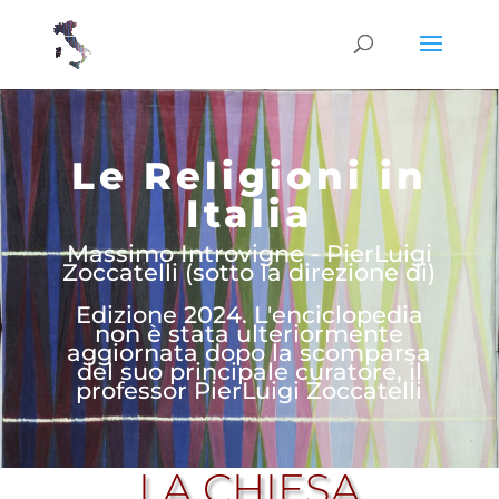
Le Religioni in
Italia
Massimo Introvigne - PierLuigi
Zoccatelli (sotto la direzione di)
Edizione 2024. L'enciclopedia
non è stata ulteriormente
aggiornata dopo la scomparsa
del suo principale curatore, il
professor PierLuigi Zoccatelli
LA CHIESA