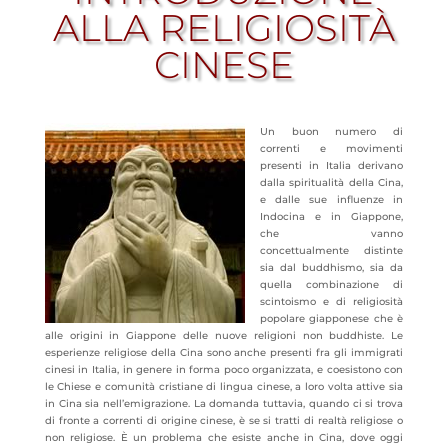
ALLA RELIGIOSITÀ
CINESE
Un buon numero di
correnti e movimenti
presenti in Italia derivano
dalla spiritualità della Cina,
e dalle sue influenze in
Indocina e in Giappone,
che vanno
concettualmente distinte
sia dal buddhismo, sia da
quella combinazione di
scintoismo e di religiosità
popolare giapponese che è
alle origini in Giappone delle nuove religioni non buddhiste. Le
esperienze religiose della Cina sono anche presenti fra gli immigrati
cinesi in Italia, in genere in forma poco organizzata, e coesistono con
le Chiese e comunità cristiane di lingua cinese, a
loro volta attive sia
in Cina sia nell’emigrazione. La domanda tuttavia, quando ci si trova
di fronte a correnti di origine cinese, è se si tratti di realtà religiose o
non religiose. È un problema che esiste anche in Cina, dove oggi