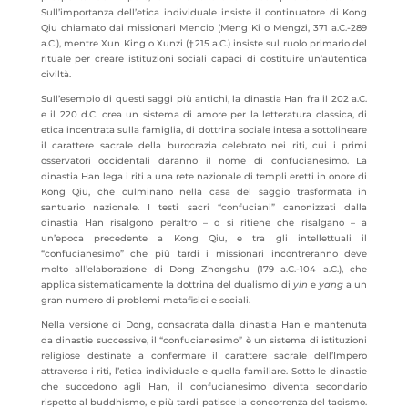
Sull’importanza dell’etica individuale insiste il continuatore di Kong
Qiu chiamato dai missionari Mencio (Meng Ki o Mengzi, 371 a.C.-289
a.C.), mentre Xun King o Xunzi (†215 a.C.) insiste sul ruolo primario del
rituale per creare istituzioni sociali capaci di costituire un’autentica
civiltà.
Sull’esempio di questi saggi più antichi, la dinastia Han fra il 202 a.C.
e il 220 d.C. crea un sistema di amore per la letteratura classica, di
etica incentrata sulla famiglia, di dottrina sociale intesa a sottolineare
il carattere sacrale della burocrazia celebrato nei riti, cui i primi
osservatori occidentali daranno il nome di confucianesimo. La
dinastia Han lega i riti a una rete nazionale di templi eretti in onore di
Kong Qiu, che culminano nella casa del saggio trasformata in
santuario nazionale. I testi sacri “confuciani” canonizzati dalla
dinastia Han risalgono peraltro – o si ritiene che risalgano – a
un’epoca precedente a Kong Qiu, e tra gli intellettuali il
“confucianesimo” che più tardi i missionari incontreranno deve
molto all’elaborazione di Dong Zhongshu (179 a.C.-104 a.C.), che
applica sistematicamente la dottrina del dualismo di
yin
e
yang
a un
gran numero di problemi metafisici e sociali.
Nella versione di Dong, consacrata dalla dinastia Han e mantenuta
da dinastie successive, il “confucianesimo” è un sistema di istituzioni
religiose destinate a confermare il carattere sacrale dell’Impero
attraverso i riti, l’etica individuale e quella familiare. Sotto le dinastie
che succedono agli Han, il confucianesimo diventa secondario
rispetto al buddhismo, e più tardi patisce la concorrenza del taoismo.