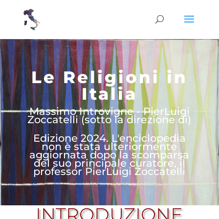
Le Religioni in
Italia
Massimo Introvigne - PierLuigi
Zoccatelli (sotto la direzione di)
Edizione 2024. L'enciclopedia
non è stata ulteriormente
aggiornata dopo la scomparsa
del suo principale curatore, il
professor PierLuigi Zoccatelli
INTRODUZIONE