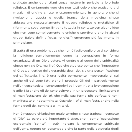
praticate anche da cristiani senza mettere in pericolo la loro fede
religiosa. È certamente vero che non tutti coloro che praticano arti
marziali di origine cinese, o estremo-orientale in genere, o che si
rivolgono a questa o quella branca della medicina cinese
abbracciano necessariamente il quadro religioso o metafisico di
riferimento soggiacente. Entrano tuttavia in contatto con alcune idee
che non sono semplicemente igieniche o sportive, e che in alcuni
gruppi (talora definiti “quasi-religiosi”) emergono più facilmente in
primo piano.
Si tratta di una problematica che non è facile cogliere se si considera
la religione semplicemente come la venerazione in forma
organizzata di un Dio creatore. Al centro e al cuore della spiritualità
cinese non c’è Dio, ma il
qi
. Qualche studioso pensa che l’Imperatore
di Giada, al vertice della gerarchia degli dei, sia una personificazione
del
qi
. Tuttavia, il
qi
è una realtà permanente, impersonale, di cui
anche gli dei sono fatti e che li precede. Gli dei – particolarmente
nell’universo taoista – sono superiori agli uomini, e la loro venerazione
è utile. Ma anche gli dei sono coinvolti in un processo di limitazione e
di manifestazione del
qi
, che nella sua forma più perfetta è non-
manifestato e indeterminato. Quando il
qi
si manifesta, anche nella
forma degli dei, comincia a limitarsi.
Non è neppure chiarissimo quale termine cinese traduca il concetto
di “Dio”. La parola più importante è
shen
, che – come l’espressione
occidentale “spirito” – può indicare la componente spirituale
dell’uomo, oppure un personaggio che fa parte della categoria degli