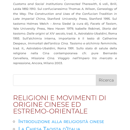
Customs and Social Institutions Connected Therewith
, 6 voll., Brill,
Leida 1892-1910. Sul confucianesimo: Thomas A. Wilson,
Genealogy of
the Way. The Construction and Uses of the Confucian Tradition in
Late Imperial China
, Stanford University Press, Stanford 1995. Sul
taoismo: Holmes Welch – Anna Siedel (a cura di),
Facets of Taoism
,
Yale University Press, New Haven 1979; Isabelle Robinet,
Storia del
taoismo.
Dalle origini al XIV secolo
, trad. it., Astrolabio-Ubaldini, Roma
1993. Sull’alchimia interna, importante è il testo di Catherine
Despeux,
Immortali dell’antica Cina. Taoismo e alchimia femminile
,
trad. it., Astrolabio-Ubaldini, Roma 1991. Sullo stato di salute della
religione nella Cina contemporanea cfr. pure Bernardo
Cervellera,
Missione Cina. Viaggio nell’Impero tra mercato e
repressione
, Ancora, Milano 2003.
RELIGIONI E MOVIMENTI DI
ORIGINE CINESE ED
ESTREMO-ORIENTALE
Introduzione alla religiosità cinese
La Chiesa Taoista d’Italia