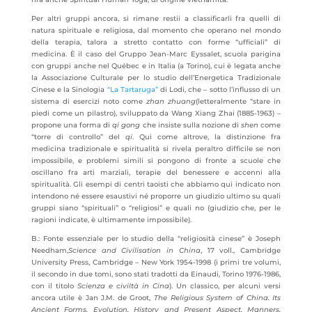
Per altri gruppi ancora, si rimane restii a classificarli fra quelli di
natura spirituale e religiosa, dal momento che operano nel mondo
della terapia, talora a stretto contatto con forme “ufficiali” di
medicina. È il caso del Gruppo Jean-Marc Eyssalet, scuola parigina
con gruppi anche nel Québec e in Italia (a Torino), cui è legata anche
la Associazione Culturale per lo studio dell’Energetica Tradizionale
Cinese e la Sinologia
“La Tartaruga”
di Lodi, che – sotto l’influsso di un
sistema di esercizi noto come
zhan zhuang
(letteralmente “stare in
piedi come un pilastro), sviluppato da Wang Xiang Zhai (1885-1963) –
propone una forma di
qi gong
che insiste sulla nozione di
shen
come
“torre di controllo” del
qi
. Qui come altrove, la distinzione fra
medicina tradizionale e spiritualità si rivela peraltro difficile se non
impossibile, e problemi simili si pongono di fronte a scuole che
oscillano fra arti marziali, terapie del benessere e accenni alla
spiritualità. Gli esempi di centri taoisti che abbiamo qui indicato non
intendono né essere esaustivi né proporre un giudizio ultimo su quali
gruppi siano “spirituali” o “religiosi” e quali no (giudizio che, per le
ragioni indicate, è ultimamente impossibile).
B.: Fonte essenziale per lo studio della “religiosità cinese” è Joseph
Needham,
Science and Civilisation in China
, 17 voll., Cambridge
University Press, Cambridge – New York 1954-1998 (i primi tre volumi,
il secondo in due tomi, sono stati tradotti da Einaudi, Torino 1976-1986,
con il titolo
Scienza e civiltà in Cina
). Un classico, per alcuni versi
ancora utile è Jan J.M. de Groot,
The Religious System of China.
Its
Ancient Forms, Evolution, History and Present Aspect, Manners,