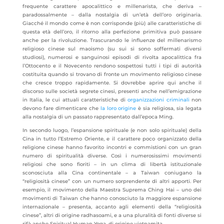
frequente carattere apocalittico e millenarista, che deriva –
paradossalmente – dalla nostalgia di un’età dell’oro originaria.
Giacché il mondo come è non corrisponde (più) alle caratteristiche di
questa età dell’oro, il ritorno alla perfezione primitiva può passare
anche per la rivoluzione. Trascurando le influenze del millenarismo
religioso cinese sul maoismo (su sui si sono soffermati diversi
studiosi), numerosi e sanguinosi episodi di rivolta apocalittica fra
l’Ottocento e il Novecento rendono sospettosi tutti i tipi di autorità
costituita quando si trovano di fronte un movimento religioso cinese
che cresce troppo rapidamente. Si dovrebbe aprire qui anche il
discorso sulle società segrete cinesi, presenti anche nell’emigrazione
in Italia, le cui attuali caratteristiche di
organizzazioni criminali
non
devono fare dimenticare che
la loro origine
è sia religiosa, sia legata
alla nostalgia di un passato rappresentato dall’epoca Ming.
In secondo luogo, l’espansione spirituale (e non solo spirituale) della
Cina in tutto l’Estremo Oriente, e il carattere poco organizzato della
religione cinese hanno favorito incontri e commistioni con un gran
numero di spiritualità diverse. Così i numerosissimi movimenti
religiosi che sono fioriti – in un clima di libertà istituzionale
sconosciuta alla Cina continentale – a Taiwan coniugano la
“religiosità cinese” con un numero sorprendente di altri apporti. Per
esempio, il movimento della Maestra Suprema Ching Hai – uno dei
movimenti di Taiwan che hanno conosciuto la maggiore espansione
internazionale – presenta, accanto agli elementi della “religiosità
cinese”, altri di origine radhasoami, e a una pluralità di fonti diverse si
rifà anche Spiritual Human Yoga, di origine vietnamita.