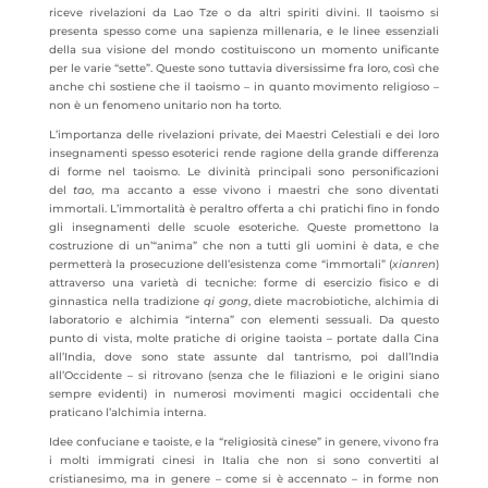
riceve rivelazioni da Lao Tze o da altri spiriti divini. Il taoismo si
presenta spesso come una sapienza millenaria, e le linee essenziali
della sua visione del mondo costituiscono un momento unificante
per le varie “sette”. Queste sono tuttavia diversissime fra loro, così che
anche chi sostiene che il taoismo – in quanto movimento religioso –
non è un fenomeno unitario non ha torto.
L’importanza delle rivelazioni private, dei Maestri Celestiali e dei loro
insegnamenti spesso esoterici rende ragione della grande differenza
di forme nel taoismo. Le divinità principali sono personificazioni
del
tao
, ma accanto a esse vivono i maestri che sono diventati
immortali. L’immortalità è peraltro offerta a chi pratichi fino in fondo
gli insegnamenti delle scuole esoteriche. Queste promettono la
costruzione di un’“anima” che non a tutti gli uomini è data, e che
permetterà la prosecuzione dell’esistenza come “immortali” (
xianren
)
attraverso una varietà di tecniche: forme di esercizio fisico e di
ginnastica nella tradizione
qi gong
, diete macrobiotiche, alchimia di
laboratorio e alchimia “interna” con elementi sessuali. Da questo
punto di vista, molte pratiche di origine taoista – portate dalla Cina
all’India, dove sono state assunte dal tantrismo, poi dall’India
all’Occidente – si ritrovano (senza che le filiazioni e le origini siano
sempre evidenti) in numerosi movimenti magici occidentali che
praticano l’alchimia interna.
Idee confuciane e taoiste, e la “religiosità cinese” in genere, vivono fra
i molti immigrati cinesi in Italia che non si sono convertiti al
cristianesimo, ma in genere – come si è accennato – in forme non