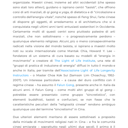
organizzate. Maestri cinesi, insieme ad altri occidentali (che spesso
sono stati loro allievi), guidano o ispirano centri “taoisti”, che offrono
corsi di arti marziali, di
qi gong
e yoga, di dietetica e di “circolazione e
controllo dell’energia vitale”, nonché spesso di Feng Shui, l’arte cinese
di disporre gli oggetti, di arredamento e di architettura che si è
conquistata negli ultimi anni tanti entusiasti sostenitori in Occidente.
Certamente molti di questi centri sono piuttosto palestre di arti
marziali, che non sottolineano – o progressivamente perdono –
qualunque elemento religioso. Alcuni, più o meno consapevolmente
radicati nella visione del mondo taoista, si ispirano a maestri molto
noti su scala internazionale come Mantak Chia, Howard Y. Lee –
fondatore di un sistema di cura basato su modelli di “energia in
movimento” e creatore di
The Light of Life Institute
, una rete di
“gruppi di pratica di induzione di energia” diffusi in tutto il mondo e
anche in Italia, per tramite dell’
Associazione Light of Life Longevity
Instructors
– o Master Choa Kok Sui (Samson Lim Choachuy, 1952-
2007). Un interesse particolare – a causa del duro conflitto con il
regime cinese – ha assunto il
Falun Gong
, presente anche in Italia da
alcuni anni. Il Falun Gong – come molti altri gruppi di
qi gong
–
potrebbe essere presentato come gruppo “sincretistico”, con
elementi buddhisti, taoisti e confuciani, se non fosse che le
caratteristiche peculiari della “religiosità cinese” rendono ambiguo
qualunque uso del termine “sincretismo” in Cina.
Due ulteriori elementi meritano di essere sottolineati a proposito
della miriade di movimenti religiosi nati in Cina – e fra le comunità
cinesi emigrate – soprattutto negli ultimi due secoli. Il primo è il