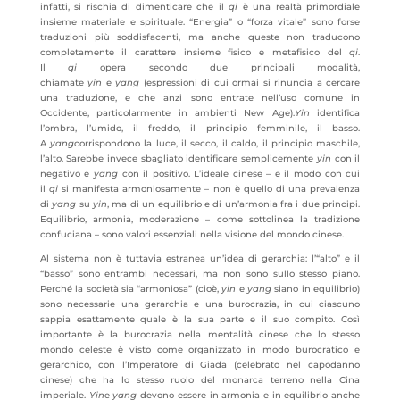
infatti, si rischia di dimenticare che il
qi
è una realtà primordiale
insieme materiale e spirituale. “Energia” o “forza vitale” sono forse
traduzioni più soddisfacenti, ma anche queste non traducono
completamente il carattere insieme fisico e metafisico del
qi
.
Il
qi
opera secondo due principali modalità,
chiamate
yin
e
yang
(espressioni di cui ormai si rinuncia a cercare
una traduzione, e che anzi sono entrate nell’uso comune in
Occidente, particolarmente in ambienti New Age).
Yin
identifica
l’ombra, l’umido, il freddo, il principio femminile, il basso.
A
yang
corrispondono la luce, il secco, il caldo, il principio maschile,
l’alto. Sarebbe invece sbagliato identificare semplicemente
yin
con il
negativo e
yang
con il positivo. L’ideale cinese – e il modo con cui
il
qi
si manifesta armoniosamente – non è quello di una prevalenza
di
yang
su
yin
, ma di un equilibrio e di un’armonia fra i due principi.
Equilibrio, armonia, moderazione – come sottolinea la tradizione
confuciana – sono valori essenziali nella visione del mondo cinese.
Al sistema non è tuttavia estranea un’idea di gerarchia: l’“alto” e il
“basso” sono entrambi necessari, ma non sono sullo stesso piano.
Perché la società sia “armoniosa” (cioè,
yin
e
yang
siano in equilibrio)
sono necessarie una gerarchia e una burocrazia, in cui ciascuno
sappia esattamente quale è la sua parte e il suo compito. Così
importante è la burocrazia nella mentalità cinese che lo stesso
mondo celeste è visto come organizzato in modo burocratico e
gerarchico, con l’Imperatore di Giada (celebrato nel capodanno
cinese) che ha lo stesso ruolo del monarca terreno nella Cina
imperiale.
Yin
e
yang
devono essere in armonia e in equilibrio anche