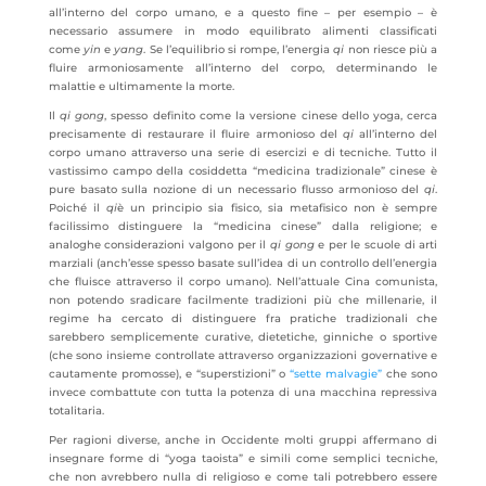
all’interno del corpo umano, e a questo fine – per esempio – è
necessario assumere in modo equilibrato alimenti classificati
come
yin
e
yang
. Se l’equilibrio si rompe, l’energia
qi
non riesce più a
fluire armoniosamente all’interno del corpo, determinando le
malattie e ultimamente la morte.
Il
qi gong
, spesso definito come la versione cinese dello yoga, cerca
precisamente di restaurare il fluire armonioso del
qi
all’interno del
corpo umano attraverso una serie di esercizi e di tecniche. Tutto il
vastissimo campo della cosiddetta “medicina tradizionale” cinese è
pure basato sulla nozione di un necessario flusso armonioso del
qi
.
Poiché il
qi
è un principio sia fisico, sia metafisico non è sempre
facilissimo distinguere la “medicina cinese” dalla religione; e
analoghe considerazioni valgono per il
qi gong
e per le scuole di arti
marziali (anch’esse spesso basate sull’idea di un controllo dell’energia
che fluisce attraverso il corpo umano). Nell’attuale Cina comunista,
non potendo sradicare facilmente tradizioni più che millenarie, il
regime ha cercato di distinguere fra pratiche tradizionali che
sarebbero semplicemente curative, dietetiche, ginniche o sportive
(che sono insieme controllate attraverso organizzazioni governative e
cautamente promosse), e “superstizioni” o
“sette malvagie”
che sono
invece combattute con tutta la potenza di una macchina repressiva
totalitaria.
Per ragioni diverse, anche in Occidente molti gruppi affermano di
insegnare forme di “yoga taoista” e simili come semplici tecniche,
che non avrebbero nulla di religioso e come tali potrebbero essere