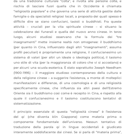
da una tradizione culturale “colta”, e rivolta alle persone colte, e
rischia di lasciare fuori quella che in Occidente è chiamata
“religiosità popolare” e che governa una serie di attività gestite dalle
famiglie o da specialisti religiosi locali, a proposito dei quali spesso è
difficile dire se siano confuciani, taoisti o buddhisti. Fra queste
attività – cruciali per la vita spirituale cinese – si situano la
celebrazione dei funerali e quella del nuovo anno cinese. In terzo
luogo, alcuni studiosi osservano che la formula dei “tre
insegnamenti” mette insieme realtà non omogenee: il buddhismo
(per quanto in Cina, influenzato dagli altri “insegnamenti”, assuma
profili peculiari) è propriamente una religione, il confucianesimo un
sistema di valori (per altri un ideale o ideologia politica), il taoismo
uno stile di vita (per la maggioranza di coloro che vi si accostano) e
per alcuni una scuola esoterica. È stato soprattutto Joseph Needham
(1900-1995) – il maggiore studioso contemporaneo della cultura e
della religione cinese – a suggerire l’esistenza, a monte di molteplici
manifestazioni e differenze, di una cosmologia e di una religiosità
specificamente cinese, che influenza sia altri paesi dell’Estremo
Oriente sia il buddhismo così come è recepito in Cina, e rispetto alla
quale il confucianesimo e il taoismo costituiscono tentativi di
sistematizzazione.
Il principio essenziale di questa “religiosità cinese” è l’esistenza
del
qi
(che diventa
ki
in Giappone) come materia prima o
componente fondamentale dell’universo. Nessun tentativo di
traduzione della parola
qi
in lingue occidentali è giudicato
interamente soddisfacente dai cinesi. Se si parla di “materia prima”,