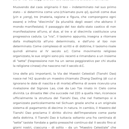
Muovendo dal caos originario il
tao
– indeterminato nel suo primo
stato – si determina come uno (chiamato pure
qi
), quindi come due
(
yin
e
yang
), tre (materia, ragione e figura, che compongono ogni
essere) e infine “diecimila” (la pluralità degli esseri che abitano il
mondo manifestato). Il passaggio del
tao
dallo stato caotico di non
manifestazione all’uno, al due, al tre e al diecimila costituisce una
progressiva caduta. La “via”, il taoismo appunto, insegna a ritornare
dalla molteplicità all’uno determinato, e dall’uno al
tao
non
determinato. Come complesso di scritti e di dottrine, il taoismo risale
quindi almeno al IV secolo a.C. Come movimento religioso
organizzato, le sue origini sono più recenti e rimandano a un insieme
di “sette” (l’espressione non ha un senso peggiorativo per chi studia
la religione cinese) che nascono nel II secolo d.C.
Una delle più importanti, la Via dei Maestri Celestiali (Tianshi Dao)
nasce nel 142 quando un maestro chiamato Zhang Daoling (di cui si
ignorano le date di nascita e di morte) afferma di avere ricevuto una
rivelazione dal Signore Lao, cioè da Lao Tze rinato in Cielo come
divinità. La dinastia Wei che succede nel 220 a quella Han, riconosce
ufficialmente la struttura del Tianshi Dao, che nel frattempo si è
organizzato particolarmente nel Sichuan grazie anche a un originale
sistema di pagamento di decime in natura. In cambio, il Maestro del
Tianshi Dao proclama il diritto divino dell’Imperatore come parte
della dottrina. Il Tianshi Dao è tuttavia soltanto una fra centinaia di
“sette” taoiste fondate a getto pressoché continuo dal II secolo fino ai
giorni nostri, ciascuna – di solito – da un “Maestro Celestiale” che