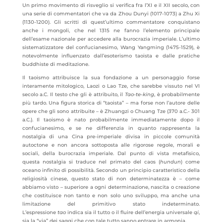
Un primo movimento di risveglio si verifica fra l’XI e il XII secolo, con
una serie di commentatori che va da Zhou Dunyi (1017-1073) a Zhu Xi
(1130-1200). Gli scritti di quest’ultimo commentatore conquistano
anche i mongoli, che nel 1315 ne fanno l’elemento principale
dell’esame nazionale per accedere alla burocrazia imperiale. L’ultimo
sistematizzatore del confucianesimo, Wang Yangming (1475-1529), è
notevolmente influenzato dall’esoterismo taoista e dalle pratiche
buddhiste di meditazione.
Il taoismo attribuisce la sua fondazione a un personaggio forse
interamente mitologico, Laozi o Lao Tze, che sarebbe vissuto nel VI
secolo a.C. Il testo che gli è attribuito, il
Tao-te-king
, è probabilmente
più tardo. Una figura storica di “taoista” – ma forse non l’autore delle
opere che gli sono attribuite – è Zhuangzi o Chuang Tze (370 a.C.- 301
a.C.). Il taoismo è nato probabilmente immediatamente dopo il
confucianesimo, e se ne differenzia in quanto rappresenta la
nostalgia di una Cina pre-imperiale divisa in piccole comunità
autoctone e non ancora sottoposta alle rigorose regole, morali e
sociali, della burocrazia imperiale. Dal punto di vista metafisico,
questa nostalgia si traduce nel primato del caos (
hundun
) come
oceano infinito di possibilità. Secondo un principio caratteristico della
religiosità cinese, questo stato di non determinatezza è – come
abbiamo visto – superiore a ogni determinazione, nascita o creazione
che costituisce non tanto e non solo uno sviluppo, ma anche una
limitazione del primitivo stato indeterminato.
L’espressione
tao
indica sia il tutto o il fluire dell’energia universale
qi
,
sia la “via” dei saggi che con tale tutto sanno entrare in armonia.