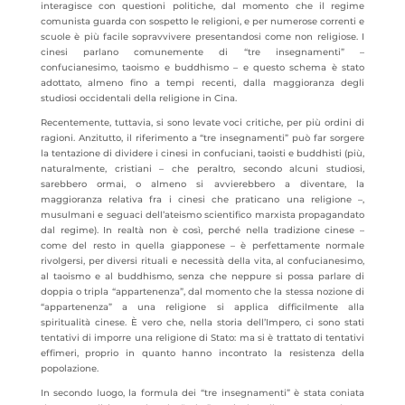
interagisce con questioni politiche, dal momento che il regime
comunista guarda con sospetto le religioni, e per numerose correnti e
scuole è più facile sopravvivere presentandosi come non religiose. I
cinesi parlano comunemente di “tre insegnamenti” –
confucianesimo, taoismo e buddhismo – e questo schema è stato
adottato, almeno fino a tempi recenti, dalla maggioranza degli
studiosi occidentali della religione in Cina.
Recentemente, tuttavia, si sono levate voci critiche, per più ordini di
ragioni. Anzitutto, il riferimento a “tre insegnamenti” può far sorgere
la tentazione di dividere i cinesi in confuciani, taoisti e buddhisti (più,
naturalmente, cristiani – che peraltro, secondo alcuni studiosi,
sarebbero ormai, o almeno si avvierebbero a diventare, la
maggioranza relativa fra i cinesi che praticano una religione –,
musulmani e seguaci dell’ateismo scientifico marxista propagandato
dal regime). In realtà non è così, perché nella tradizione cinese –
come del resto in quella giapponese – è perfettamente normale
rivolgersi, per diversi rituali e necessità della vita, al confucianesimo,
al taoismo e al buddhismo, senza che neppure si possa parlare di
doppia o tripla “appartenenza”, dal momento che la stessa nozione di
“appartenenza” a una religione si applica difficilmente alla
spiritualità cinese. È vero che, nella storia dell’Impero, ci sono stati
tentativi di imporre una religione di Stato: ma si è trattato di tentativi
effimeri, proprio in quanto hanno incontrato la resistenza della
popolazione.
In secondo luogo, la formula dei “tre insegnamenti” è stata coniata