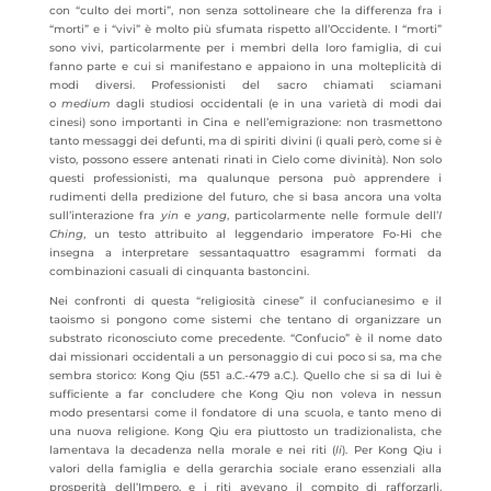
con “culto dei morti”, non senza sottolineare che la differenza fra i
“morti” e i “vivi” è molto più sfumata rispetto all’Occidente. I “morti”
sono vivi, particolarmente per i membri della loro famiglia, di cui
fanno parte e cui si manifestano e appaiono in una molteplicità di
modi diversi. Professionisti del sacro chiamati sciamani
o
medium
dagli studiosi occidentali (e in una varietà di modi dai
cinesi) sono importanti in Cina e nell’emigrazione: non trasmettono
tanto messaggi dei defunti, ma di spiriti divini (i quali però, come si è
visto, possono essere antenati rinati in Cielo come divinità). Non solo
questi professionisti, ma qualunque persona può apprendere i
rudimenti della predizione del futuro, che si basa ancora una volta
sull’interazione fra
yin
e
yang
, particolarmente nelle formule dell’
I
Ching
, un testo attribuito al leggendario imperatore Fo-Hi che
insegna a interpretare sessantaquattro esagrammi formati da
combinazioni casuali di cinquanta bastoncini.
Nei confronti di questa “religiosità cinese” il confucianesimo e il
taoismo si pongono come sistemi che tentano di organizzare un
substrato riconosciuto come precedente. “Confucio” è il nome dato
dai missionari occidentali a un personaggio di cui poco si sa, ma che
sembra storico: Kong Qiu (551 a.C.-479 a.C.). Quello che si sa di lui è
sufficiente a far concludere che Kong Qiu non voleva in nessun
modo presentarsi come il fondatore di una scuola, e tanto meno di
una nuova religione. Kong Qiu era piuttosto un tradizionalista, che
lamentava la decadenza nella morale e nei riti (
li
). Per Kong Qiu i
valori della famiglia e della gerarchia sociale erano essenziali alla
prosperità dell’Impero, e i riti avevano il compito di rafforzarli.