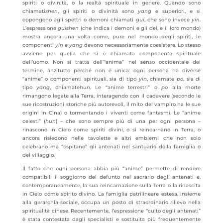
spiriti o divinità, o la realtà spirituale in genere. Quando sono
chiamati
shen
, gli spiriti o divinità sono
yang
e superiori, e si
oppongono agli spettri o demoni chiamati
gui
, che sono invece
yin
.
L’espressione
guishen
(che indica i demoni e gli dei, e il loro mondo)
mostra ancora una volta come, pure nel mondo degli spiriti, le
componenti
yin
e
yang
devono necessariamente coesistere. Lo stesso
avviene per quella che si è chiamata componente spirituale
dell’uomo. Non si tratta dell’“anima” nel senso occidentale del
termine, anzitutto perché non è unica: ogni persona ha diverse
“anime” o componenti spirituali, sia di tipo
yin
, chiamate
po
, sia di
tipo
yang
, chiamate
hun
. Le “anime terrestri” o
po
alla morte
rimangono legate alla Terra, interagendo con il cadavere (secondo le
sue ricostruzioni storiche più autorevoli, il mito del vampiro ha le sue
origini in Cina) o tormentando i viventi come fantasmi. Le “anime
celesti” (
hun
) – che sono sempre più di una per ogni persona –
rinascono in Cielo come spiriti divini, o si reincarnano in Terra, o
ancora risiedono nelle tavolette e altri emblemi che non solo
celebrano ma “ospitano” gli antenati nel santuario della famiglia o
del villaggio.
Il fatto che ogni persona abbia più “anime” permette di rendere
compatibili il soggiorno del defunto nel sacrario degli antenati e,
contemporaneamente, la sua reincarnazione sulla Terra o la rinascita
in Cielo come spirito divino. La famiglia patrilineare estesa, insieme
alla gerarchia sociale, occupa un posto di straordinario rilievo nella
spiritualità cinese. Recentemente, l’espressione “culto degli antenati”
è stata contestata dagli specialisti e sostituita più frequentemente