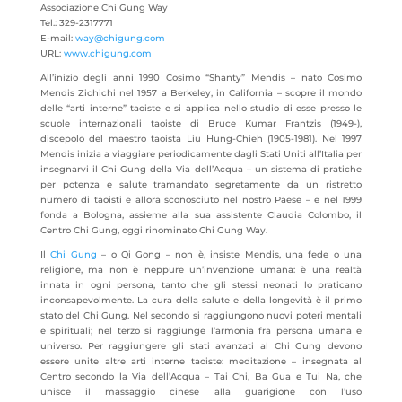
Associazione Chi Gung Way
Tel.: 329-2317771
E-mail:
way@chigung.com
URL:
www.chigung.com
All’inizio degli anni 1990 Cosimo “Shanty” Mendis – nato Cosimo
Mendis Zichichi nel 1957 a Berkeley, in California – scopre il mondo
delle “arti interne” taoiste e si applica nello studio di esse presso le
scuole internazionali taoiste di Bruce Kumar Frantzis (1949-),
discepolo del maestro taoista Liu Hung-Chieh (1905-1981). Nel 1997
Mendis inizia a viaggiare periodicamente dagli Stati Uniti all’Italia per
insegnarvi il Chi Gung della Via dell’Acqua – un sistema di pratiche
per potenza e salute tramandato segretamente da un ristretto
numero di taoisti e allora sconosciuto nel nostro Paese – e nel 1999
fonda a Bologna, assieme alla sua assistente Claudia Colombo, il
Centro Chi Gung, oggi rinominato Chi Gung Way.
Il
Chi Gung
– o Qi Gong – non è, insiste Mendis, una fede o una
religione, ma non è neppure un’invenzione umana: è una realtà
innata in ogni persona, tanto che gli stessi neonati lo praticano
inconsapevolmente. La cura della salute e della longevità è il primo
stato del Chi Gung. Nel secondo si raggiungono nuovi poteri mentali
e spirituali; nel terzo si raggiunge l’armonia fra persona umana e
universo. Per raggiungere gli stati avanzati al Chi Gung devono
essere unite altre arti interne taoiste: meditazione – insegnata al
Centro secondo la Via dell’Acqua – Tai Chi, Ba Gua e Tui Na, che
unisce il massaggio cinese alla guarigione con l’uso