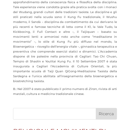
approfondimento della conoscenza fisica e filosofica della disciplina.
Tale esperienza viene condotta grazie alla pratica svolta con i monaci
del Wudang, grandi cultori delle tradizioni taoiste. Le discipline e gli
stili praticati nella scuola sono: il Kung Fu tradizionale, il Wushu
moderno, il Sandà – disciplina da combattimento da cui derivano le
più recenti e famose tecniche di lotta come il K1, la Vale Tudo, la
Kickboxing, il Full Contact e altre –, il Taijiquan – basato su
movimenti lenti e armoniosi noto anche come “meditazione in
movimento” –, lo stile di Kung Fu più diffuso nel mondo, la
Bioenergetica – risveglio dell’energia vitale –, ginnastica terapeutica e
preventiva che comprende esercizi statici e dinamici. L’Accademia
dispone di tre palestre nella provincia di Cagliari: Tao Chi Chuan,
Tempio di Shaolin e Youlitai Kung Fu. Il 10 Settembre 2007 è stata
inaugurata a Cagliari l’Accademia di Culture Orientali, la più
importante scuola di Taiji Quan QiGong-Meditazione Taoista della
Sardegna e l’unica abilitata all’insegnamento della bioenergetica e
biostretching taoista.
B.: Nel 2007 è stato pubblicato il primo numero di
Ziran
, rivista di arti
marziali, cultura e medicina tradizionale cinese.