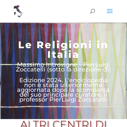
Le Religioni in
Italia
Massimo Introvigne - PierLuigi
Zoccatelli (sotto la direzione di)
Edizione 2024. L'enciclopedia
non è stata ulteriormente
aggiornata dopo la scomparsa
del suo principale curatore, il
professor PierLuigi Zoccatelli
ALTRI CENTRI DI