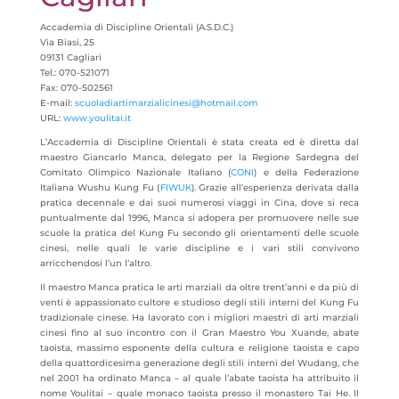
Accademia di Discipline Orientali (A.S.D.C.)
Via Biasi, 25
09131 Cagliari
Tel.: 070-521071
Fax: 070-502561
E-mail:
scuoladiartimarzialicinesi@hotmail.com
URL:
www.youlitai.it
L’Accademia di Discipline Orientali è stata creata ed è diretta dal
maestro Giancarlo Manca, delegato per la Regione Sardegna del
Comitato Olimpico Nazionale Italiano (
CONI
) e della Federazione
Italiana Wushu Kung Fu (
FIWUK
). Grazie all’esperienza derivata dalla
pratica decennale e dai suoi numerosi viaggi in Cina, dove si reca
puntualmente dal 1996, Manca si adopera per promuovere nelle sue
scuole la pratica del Kung Fu secondo gli orientamenti delle scuole
cinesi, nelle quali le varie discipline e i vari stili convivono
arricchendosi l’un l’altro.
Il maestro Manca pratica le arti marziali da oltre trent’anni e da più di
venti è appassionato cultore e studioso degli stili interni del Kung Fu
tradizionale cinese. Ha lavorato con i migliori maestri di arti marziali
cinesi fino al suo incontro con il Gran Maestro You Xuande, abate
taoista, massimo esponente della cultura e religione taoista e capo
della quattordicesima generazione degli stili interni del Wudang, che
nel 2001 ha ordinato Manca – al quale l’abate taoista ha attribuito il
nome Youlitai – quale monaco taoista presso il monastero Tai He. Il