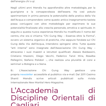
dell’energia
chi
o
qi
.
Negli ultimi anni Mendis ha approfondito altre metodologie, per la
guarigione e la consapevolezza dell’essere. Ha così potuto
sperimentare in prima persona le potenzialità della pratica della Via
dell’Acqua e comprendere come questo antico insegnamento taoista
possa coniugarsi con altre metodologie per esprimere le sue
potenzialità finalizzate alla crescita personale, emotiva e spirituale. In
seguito a questa nuova esperienza Mendis ha modificato il nome del
centro, che ora si chiama “Chi Gung Way – Essenza oltre la Forma”,
ovvero un sistema organico di pratiche, che seppure fondate sul Chi
Gung della Via dell’Acqua, intendono spingersi oltre. Tutte queste
“arti interne” sono insegnate dall’Associazione Chi Gung Way –
attraverso i suoi maestri e istruttori qualificati: Alessio Baldassini,
Cristiano Mazzoni, Diego Vecchi, Federico Tanzi Mira, Rosalba
Pellegrini, Stefano Polidori –, che realizza una pluralità di corsi e
seminari a Bologna e a Siena.
B.: L’Associazione Chi Gung Way gestisce una
propria
newsletter
accessibile al pubblico via e-mail. Dal 2011 Cosimo
Shanti Mendis scrive articoli pubblicati sulla rivista
internazionale
New Martial Hero Magazine
.
L’Accademia di
Discipline Orientali di
Cagliari