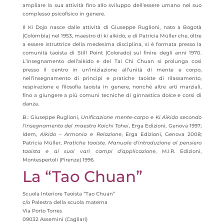
ampliare la sua attività fino allo sviluppo dell’essere umano nel suo
complesso psicofisico in genere.
Il Ki Dojo nasce dalle attività di Giuseppe Ruglioni, nato a Bogotà
(Colombia) nel 1953, maestro di ki aikido, e di Patricia Müller che, oltre
a essere istruttrice della medesima disciplina, si è formata presso la
comunità taoista di Still Point (Colorado) sul finire degli anni 1970.
L’insegnamento dell’aikido e del Tai Chi Chuan si prolunga così
presso il centro in un’iniziazione all’unità di mente e corpo,
nell’insegnamento di princìpi e pratiche taoiste di rilassamento,
respirazione e filosofia taoista in genere, nonché altre arti marziali,
fino a giungere a più comuni tecniche di ginnastica dolce e corsi di
danza.
B.: Giuseppe Ruglioni,
Unificazione mente-corpo e Ki Aikido secondo
l’insegnamento del maestro Koichi Tohei
, Erga Edizioni, Genova 1997;
Idem,
Aikido – Armonia e Relazione
, Erga Edizioni, Genova 2008;
Patricia Müller,
Pratiche taoiste. Manuale d’introduzione al pensiero
taoista e ai suoi vari campi d’applicazione
, M.I.R. Edizioni,
Montespertoli (Firenze) 1996.
La “Tao Chuan”
Scuola Interiore Taoista “Tao Chuan”
c/o Palestra della scuola materna
Via Porto Torres
09032 Assemini (Cagliari)