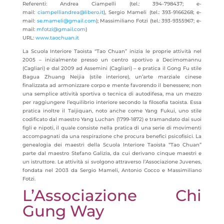
Referenti: Andrea Ciampelli (tel.: 394-798437; e-
mail:
ciampelliandrea@libero.it
), Sergio Mameli (tel.: 393-9166268; e-
mail:
se.mameli@gmail.com
); Massimiliano Fotzi (tel.: 393-9355967; e-
mail:
mfotzi@gmail.com
)
URL:
www.taochuan.it
La Scuola Interiore Taoista “Tao Chuan” inizia le proprie attività nel
2005 – inizialmente presso un centro sportivo a Decimomannu
(Cagliari) e dal 2009 ad Assemini (Cagliari) – e pratica il Gong Fu stile
Bagua Zhuang Neijia (stile interiore), un’arte marziale cinese
finalizzata ad armonizzare corpo e mente favorendo il benessere; non
una semplice attività sportiva o tecnica di autodifesa, ma un mezzo
per raggiungere l’equilibrio interiore secondo la filosofia taoista. Essa
pratica inoltre il Taijiquan, noto anche come Yang Fukui, uno stile
codificato dal maestro Yang Luchan (1799-1872) e tramandato dai suoi
figli e nipoti, il quale consiste nella pratica di una serie di movimenti
accompagnati da una respirazione che procura benefici psicofisici. La
genealogia dei maestri della Scuola Interiore Taoista “Tao Chuan”
parte dal maestro Stefano Galizia, da cui derivano cinque maestri e
un istruttore. Le attività si svolgono attraverso l’Associazione Juvenes,
fondata nel 2003 da Sergio Mameli, Antonio Cocco e Massimiliano
Fotzi.
L’Associazione Chi
Gung Way