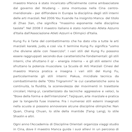
maestro Manca è stato incaricato ufficialmente come ambasciatore
dal governo del Wudang – zona montuosa nella Cina centro-
meridionale – per diffondere in Europa la disciplina degli stili interni
delle arti marziali. Nel 2006 You Xuande ha insignito Manca del titolo
di Zhao Jian, che significa “massimo esponente nelle discipline
taoiste”. Nel 2008 il maestro italiano è stato nominato Atleta Azzurro
d’Italia dall’Associazione Atleti Azzurri e Olimpici d’Italia.
Kung Fu è l’arte del combattimento che ha dato vita a tutte le arti
marziali: karatè, judo, e così via. Il termine Kung Fu significa “uomo
che diviene abile con l’esercizio”. I vari stili del Kung Fu possono
essere raggruppati secondo due caratteristiche fondamentali: gli stili
interni, che sfruttano il
qi
– energia interna – e gli stili esterni che
sfruttano la potenza muscolare. La Scuola di Arti Marziali Cinesi del
maestro Manca pratica e insegna i vari stili del Kung Fu,
particolarmente gli stili interni: Pakua, micidiale tecnica da
combattimento delle “Otto Trigrammi” le cui caratteristiche sono la
continuità, la fluidità, la scorrevolezza dei movimenti in traiettorie
circolari; Hsing-yi, caratterizzato da tecniche aggressive e veloci, la
“Boxe della forma e dell’intenzione”; Taijiquan, arte marziale e pratica
per la longevità fuse insieme. Fra i numerosi stili esterni insegnati
nella scuola si possono annoverare alcune discipline olimpiche: Nan
Quan, Chang Chuan, lo stile della mantide (Tang Lang), lo stile
Shaolin e altri.
Ogni anno l’Accademia di Discipline Orientali organizza viaggi studio
in Cina, dove il maestro Manca guida i suoi allievi in un percorso di