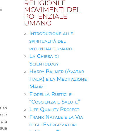
RELIGIONI E
MOVIMENTI DEL
to
POTENZIALE
UMANO
Introduzione alle
spiritualità del
potenziale umano
La Chiesa di
Scientology
Harry Palmer (Avatar
Italia) e la Meditazione
Maum
Fiorella Rustici e
“Coscienza e Salute”
rtito
Life Quality Project
e se
Frank Natale e la Via
mpia
degli Energizzatori
 sua