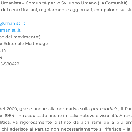
Umanista – Comunità per lo Sviluppo Umano (La Comunità)
zi dei centri italiani, regolarmente aggiornati, compaiono sul si
@umanisti.it
anisti.it
ice del movimento:)
e Editoriale Multimage
 14
ze
055-580422
i del 2000, grazie anche alla normativa sulla
par condicio
, il Pa
l 1984 – ha acquistato anche in Italia notevole visibilità. Anch
litica, va rigorosamente distinto da altri rami della più a
chi aderisce al Partito non necessariamente si riferisce – la