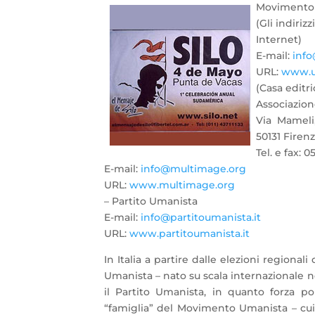
Movimento 
(Gli indiriz
Internet)
E-mail:
info
URL:
www.um
(Casa editr
Associazion
Via Mameli,
50131 Firen
Tel. e fax: 
E-mail:
info@multimage.org
URL:
www.multimage.org
– Partito Umanista
E-mail:
info@partitoumanista.it
URL:
www.partitoumanista.it
In Italia a partire dalle elezioni regional
Umanista – nato su scala internazionale ne
il Partito Umanista, in quanto forza po
“famiglia” del Movimento Umanista – cui 