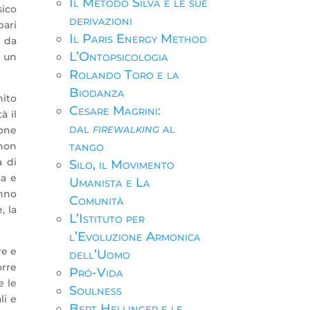
Il Metodo Silva e le sue
sico
derivazioni
pari
Il Paris Energy Method
, da
L’Ontopsicologia
i un
Rolando Toro e la
Biodanza
nito
Cesare Magrini:
à il
dal
firewalking
al
ione
tango
 non
à di
Silo, il Movimento
ca e
Umanista e La
anno
Comunità
, la
L’Istituto per
l’Evoluzione Armonica
re e
dell’Uomo
orre
Pró-Vida
e le
Soulness
li e
Bert Hellinger e le