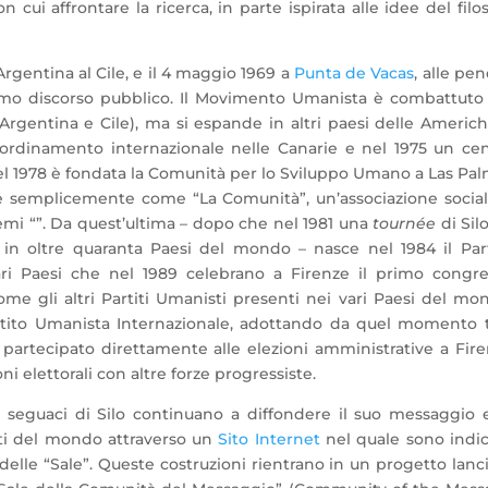
cui affrontare la ricerca, in parte ispirata alle idee del filo
Argentina al Cile, e il 4 maggio 1969 a
Punta de Vacas
, alle pen
rimo discorso pubblico. Il Movimento Umanista è combattuto
(Argentina e Cile), ma si espande in altri paesi delle Americ
oordinamento internazionale nelle Canarie e nel 1975 un ce
 Nel 1978 è fondata la Comunità per lo Sviluppo Umano a Las Pa
he semplicemente come “La Comunità”, un’associazione socia
emi “”. Da quest’ultima – dopo che nel 1981 una
tournée
di Sil
in oltre quaranta Paesi del mondo – nasce nel 1984 il Par
vari Paesi che nel 1989 celebrano a Firenze il primo congr
ome gli altri Partiti Umanisti presenti nei vari Paesi del mo
artito Umanista Internazionale, adottando da quel momento 
artecipato direttamente alle elezioni amministrative a Fir
oni elettorali con altre forze progressiste.
 seguaci di Silo continuano a diffondere il suo messaggio 
rti del mondo attraverso un
Sito Internet
nel quale sono indi
e delle “Sale”. Queste costruzioni rientrano in un progetto lanc