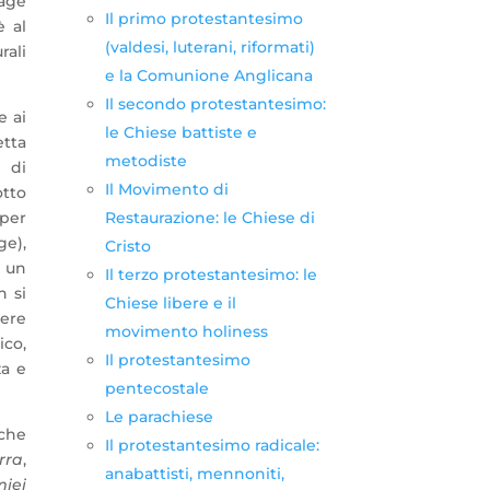
sage
Il primo protestantesimo
è al
(valdesi, luterani, riformati)
rali
e la Comunione Anglicana
Il secondo protestantesimo:
e ai
le Chiese battiste e
etta
metodiste
 di
Il Movimento di
otto
Restaurazione: le Chiese di
 per
ge),
Cristo
e un
Il terzo protestantesimo: le
n si
Chiese libere e il
dere
movimento holiness
ico,
Il protestantesimo
za e
pentecostale
Le parachiese
 che
Il protestantesimo radicale:
rra
,
anabattisti, mennoniti,
miei