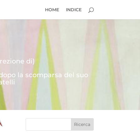
HOME
INDICE
rezione di)
 dopo la scomparsa del suo
telli
À