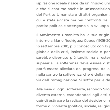
ispirazione ideale nasce da un “nuovo um
e che si esprime anche in un’associazion
del Partito Umanista e di altri organi
cui è stata avviata ma nei confronti del
partito politico e attengono allo svilupp
Il Movimento Umanista ha le sue origini
intorno a Mario Rodríguez Cobos (1938-201
16 settembre 2010, più conosciuto con lo 
globale della crisi, insieme sociale e
sarebbe divenuto più tardi), ma si esten
superarla. La sofferenza deve essere di
potrà essere alleviato dai progressi dell
nulla contro la sofferenza, che è della ment
via dell’immaginazione. Si soffre per le de
Alla base di ogni sofferenza, secondo Silo,
diventa esterna, estendendosi agli altri 
quindi estirpare la radice del desiderio, 
forme di violenza (politica, sociale, relig