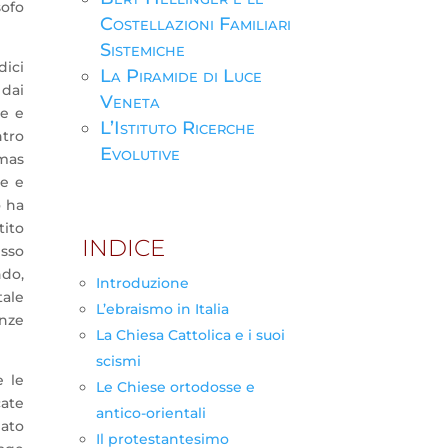
sofo
Costellazioni Familiari
Sistemiche
dici
La Piramide di Luce
 dai
Veneta
he e
L’Istituto Ricerche
ntro
Evolutive
lmas
le e
o ha
tito
INDICE
esso
ndo,
Introduzione
tale
L’ebraismo in Italia
enze
La Chiesa Cattolica e i suoi
scismi
e le
Le Chiese ortodosse e
cate
antico-orientali
iato
Il protestantesimo