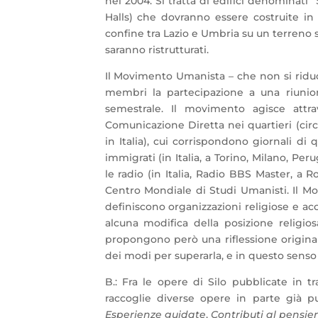
nel 2004. Si tratta di edifici denominat
Halls) che dovranno essere costruite in 
confine tra Lazio e Umbria su un terreno s
saranno ristrutturati.
Il Movimento Umanista – che non si riduce
membri la partecipazione a una riunione
semestrale. Il movimento agisce attr
Comunicazione Diretta nei quartieri (ci
in Italia), cui corrispondono giornali di q
immigrati (in Italia, a Torino, Milano, Peru
le radio (in Italia, Radio BBS Master, a 
Centro Mondiale di Studi Umanisti. Il 
definiscono organizzazioni religiose e a
alcuna modifica della posizione religio
propongono però una riflessione original
dei modi per superarla, e in questo sens
B.: Fra le opere di Silo pubblicate in tra
raccoglie diverse opere in parte già p
Esperienze guidate
,
Contributi al pensie