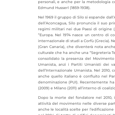
personali, e anche per la metodologia con 
Edmund Husserl (1859-1938).
Nel 1969 il gruppo di Silo si espande dall’
dell’Aconcagua, Silo pronuncia il suo p
regimi militari nei due Paesi di origine 
”Europa. Nel 1974 nasce un centro di c
internazionale di studi a Corfù (Grecia).
(Gran Canaria), che diventerà nota anc
culturale che ha anche una “Segreteria T
consolidato la presenza del Movimento 
Umanista, anzi i Partiti Umanisti dei 
dell’Internazionale Umanista. Nel 2010, c
anche quello italiano è confluito nel P
denominazione (PUI). Recentemente ha p
(2009) e Milano (2011) all’interno di coalizi
Dopo la morte del fondatore nel 2010, i
attività del movimento nelle diverse pa
anche le località scelte per l’edificazion