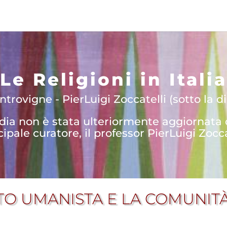
Le Religioni in Italia
trovigne - PierLuigi Zoccatelli (sotto la di
edia non è stata ulteriormente aggiornata
cipale curatore, il professor PierLuigi Zocca
NTO UMANISTA E LA COMUNIT