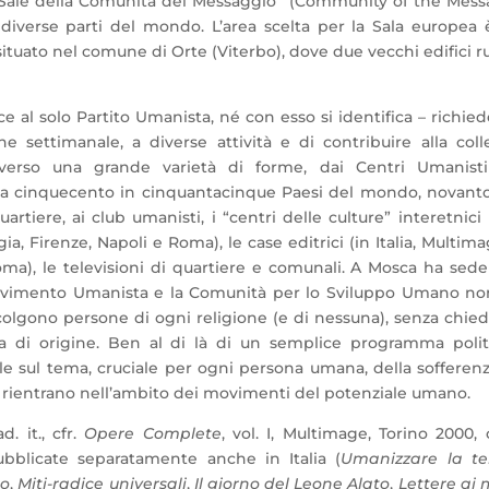
i “Sale della Comunità del Messaggio” (Community of the Mes
diverse parti del mondo. L’area scelta per la Sala europea 
ituato nel comune di Orte (Viterbo), dove due vecchi edifici ru
 al solo Partito Umanista, né con esso si identifica – richied
 settimanale, a diverse attività e di contribuire alla coll
averso una grande varietà di forme, dai Centri Umanisti
rca cinquecento in cinquantacinque Paesi del mondo, novant
uartiere, ai club umanisti, i “centri delle culture” interetnici
gia, Firenze, Napoli e Roma), le case editrici (in Italia, Multima
Roma), le televisioni di quartiere e comunali. A Mosca ha sed
Movimento Umanista e la Comunità per lo Sviluppo Umano no
ccolgono persone di ogni religione (e di nessuna), senza chie
sa di origine. Ben al di là di un semplice programma polit
e sul tema, cruciale per ogni persona umana, della sofferen
o rientrano nell’ambito dei movimenti del potenziale umano.
d. it., cfr.
Opere Complete
, vol. I, Multimage, Torino 2000,
ubblicate separatamente anche in Italia (
Umanizzare la te
ro
,
Miti-radice universali
,
Il giorno del Leone Alato
,
Lettere ai 