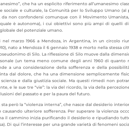
anesimo”, che ha un esplicito riferimento all’umanesimo clas
e sociale e culturale, la Comunità per lo Sviluppo Umano (al 
smi, da non confondersi comunque con il Movimento Umanista
 quale è autonoma), i cui obiettivi sono più ampi di quelli d
o globale del potenziale umano.
 nel marzo 1966 a Mendoza, in Argentina, in un circolo riu
0), nato a Mendoza il 6 gennaio 1938 e morto nella stessa citt
pseudonimo di Silo. La riflessione di Silo muove dalla dimens
 personale (un tema meno comune degli anni 1960 di quanto
de a una considerazione della sofferenza e della possibilit
stinta dal dolore, che ha una dimensione semplicemente fisi
a scienza e dalla giustizia sociale. Ma questi rimedi non potr
e, e le sue tre “vie”: la via del ricordo, la via della percezione
lusioni del passato e per la paura del futuro.
 sta però la “violenza interna”, che nasce dal desiderio interio
e causando ulteriore sofferenza. Per superare la violenza occ
ma il cammino inizia purificando il desiderio e ripudiando tutt
iosa). Di qui l’interesse per una grande varietà di fenomeni socia