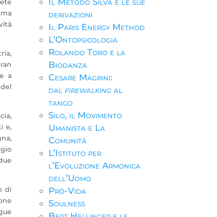
Il Metodo Silva e le sue
dete
ema
derivazioni
vità
Il Paris Energy Method
L’Ontopsicologia
Rolando Toro e la
ria,
Biodanza
Gran
le a
Cesare Magrini:
 del
dal
firewalking
al
tango
Silo, il Movimento
cia,
i e,
Umanista e La
gna,
Comunità
rgio
L’Istituto per
 due
l’Evoluzione Armonica
dell’Uomo
o di
Pró-Vida
ione
Soulness
egue
Bert Hellinger e le