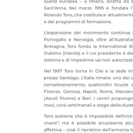
quella europea ‒ a Milano, diretta da E
Sant’Anna. Nel marzo 1995 è fondata l
Rolando Toro, che costituisce attualmente 
e dei programmi di formazione.
L’espansione del movimento continua in
Portogallo e Norvegia, oltre all’Australi
Bretagna, Toro fonda la International 
Dublino (Irlanda) e il cui presidente è da
sistema e di impedirne usi non autorizzati
Nel 1997 Toro torna in Cile e la sede i
presso Santiago. L’Italia rimane uno dei 
complessivamente, quattordici Scuole d
Firenze, Genova, Napoli, Roma, Manzano
(Ascoli Piceno) e Bari. I centri propong
mesi, corsi settimanali e
stage
della durat
Toro sostiene che è impossibile defini
vivere”; ma è possibile enuclearne alc
affettiva ‒ cioè il ripristino dell’armoni