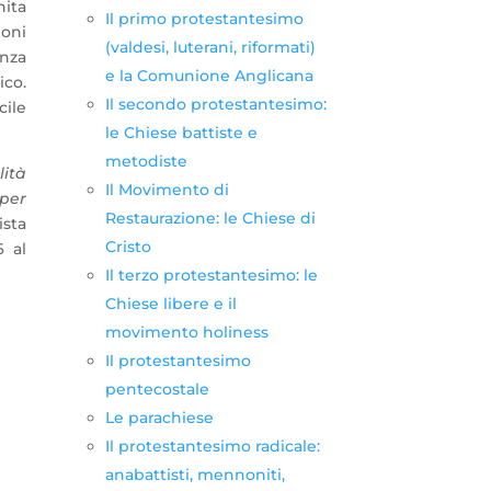
ita
Il primo protestantesimo
ioni
(valdesi, luterani, riformati)
enza
e la Comunione Anglicana
ico.
Il secondo protestantesimo:
cile
le Chiese battiste e
metodiste
ità
Il Movimento di
per
Restaurazione: le Chiese di
ista
Cristo
6 al
Il terzo protestantesimo: le
Chiese libere e il
movimento holiness
Il protestantesimo
pentecostale
Le parachiese
Il protestantesimo radicale:
anabattisti, mennoniti,