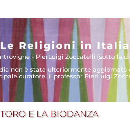
Le Religioni in Italia
trovigne - PierLuigi Zoccatelli (sotto la di
edia non è stata ulteriormente aggiornata
cipale curatore, il professor PierLuigi Zocca
TORO E LA BIODANZA