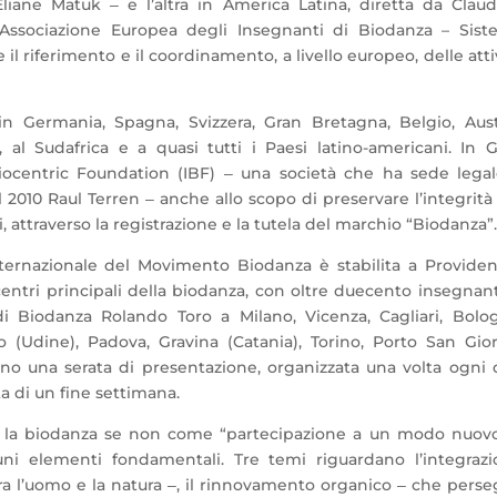
liane Matuk ‒ e l’altra in America Latina, diretta da Clau
’Associazione Europea degli Insegnanti di Biodanza – Sist
il riferimento e il coordinamento, a livello europeo, delle atti
 Germania, Spagna, Svizzera, Gran Bretagna, Belgio, Aust
a, al Sudafrica e a quasi tutti i Paesi latino-americani. In 
Biocentric Foundation (IBF) ‒ una società che ha sede lega
l 2010 Raul Terren ‒ anche allo scopo di preservare l’integrità
, attraverso la registrazione e la tutela del marchio “Biodanza”.
nternazionale del Movimento Biodanza è stabilita a Providen
centri principali della biodanza, con oltre duecento insegnant
i Biodanza Rolando Toro a Milano, Vicenza, Cagliari, Bolo
 (Udine), Padova, Gravina (Catania), Torino, Porto San Gio
ono una serata di presentazione, organizzata una volta ogni
a di un fine settimana.
re la biodanza se non come “partecipazione a un modo nuov
uni elementi fondamentali. Tre temi riguardano l’integraz
a tra l’uomo e la natura ‒, il rinnovamento organico ‒ che pers