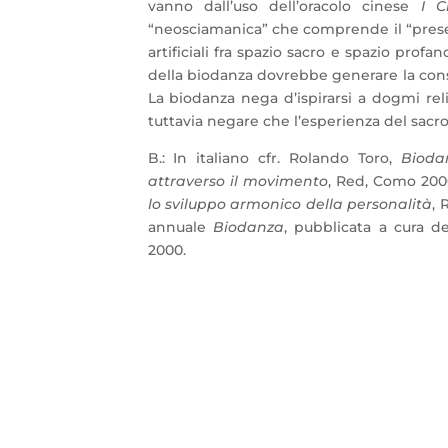
vanno dall’uso dell’oracolo cinese
I C
“neosciamanica” che comprende il “presen
artificiali fra spazio sacro e spazio prof
della biodanza dovrebbe generare la consap
La biodanza nega d’ispirarsi a dogmi relig
tuttavia negare che l’esperienza del sacro
B.: In italiano cfr. Rolando Toro,
Bioda
attraverso il movimento
, Red, Como 20
lo sviluppo armonico della personalità
, 
annuale
Biodanza
, pubblicata a cura d
2000.