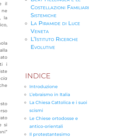
 il
Costellazioni Familiari
e ne
Sistemiche
 la
La Piramide di Luce
ico,
Veneta
L’Istituto Ricerche
nola
Evolutive
alla
mato
i i
iste
INDICE
ncia
 che
Introduzione
L’ebraismo in Italia
La Chiesa Cattolica e i suoi
esto
scismi
rso
rato
Le Chiese ortodosse e
e si
antico-orientali
oni”
Il protestantesimo