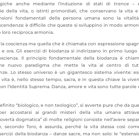
logiche anche mediante l’induzione di stati di
trance
‒ e
e della vita, o istinti primordiali, che conservano la vita 
sioni fondamentali della persona umana sono la vitalità,
a trascendenza: è difficile che queste si sviluppino in modo armon
a loro reciproca armonia.
è la coscienza ma quella che è chiamata con espressione spag
 e ora. Gli esercizi di biodanza si indirizzano in primo luogo 
scienza. Il principio fondamentale della biodanza è chia
come nuovo paradigma che mette la vita al centro di tutt
ze. Lo stesso universo è un gigantesco sistema vivente: es
a vita è, nello stesso tempo, sacra, e in questa chiave la
vive
con l’Identità Suprema. Danza, amore e vita sono tutte parole
efinito “biologico, e non teologico”, si avverte pure che da qu
r accostarsi ai grandi misteri della vita umana attrave
povertà dogmatica” di molte religioni consiste nell’avere sepa
e, secondo Toro, è assurda, perché la vita stessa così com
sercizi della biodanza ‒ danze sacre, ma non solo: le “estensi