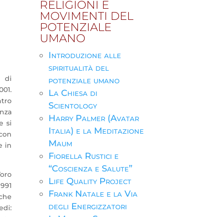
RELIGIONI E
MOVIMENTI DEL
POTENZIALE
UMANO
Introduzione alle
spiritualità del
i di
potenziale umano
001.
La Chiesa di
ntro
Scientology
anza
Harry Palmer (Avatar
e si
Italia) e la Meditazione
 con
Maum
e in
Fiorella Rustici e
“Coscienza e Salute”
Toro
Life Quality Project
1991
Frank Natale e la Via
 che
degli Energizzatori
edi: