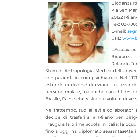
Biodanza Ita
Via San Mar
20122 Milan
Fax: 02-700
E-mail:
segr
URL:
www.bi
L’Associazi
Biodanza – 
Rolando Tor
Studi di Antropologia Medica dell’Univers
con pazienti in cura psichiatrica. Nel 197
estende in diverse direzioni – utilizzan
persone malate, ma anche con chi desider
Brasile, Paese che visita più volte e dove s
Nel frattempo, suoi allievi e collaborator
decide di trasferirsi a Milano per dir
inaugura la prima scuola in Italia: la Sc
fino a oggi ha diplomato sessantasette i