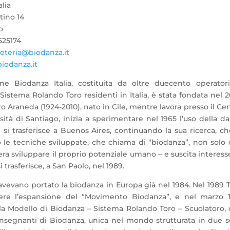
lia
tino 14
o
525174
eteria@biodanza.it
odanza.it
one Biodanza Italia, costituita da oltre duecento operator
Sistema Rolando Toro residenti in Italia, è stata fondata nel 2
o Araneda (1924-2010), nato in Cile, mentre lavora presso il Ce
ità di Santiago, inizia a sperimentare nel 1965 l’uso della d
1 si trasferisce a Buenos Aires, continuando la sua ricerca, ch
do le tecniche sviluppate, che chiama di “biodanza”, non solo
a sviluppare il proprio potenziale umano – e suscita interess
i trasferisce, a San Paolo, nel 1989.
i avevano portato la biodanza in Europa già nel 1984. Nel 1989 
igere l’espansione del “Movimento Biodanza”, e nel marzo 
uola Modello di Biodanza – Sistema Rolando Toro – Scuolatoro,
nsegnanti di Biodanza, unica nel mondo strutturata in due s