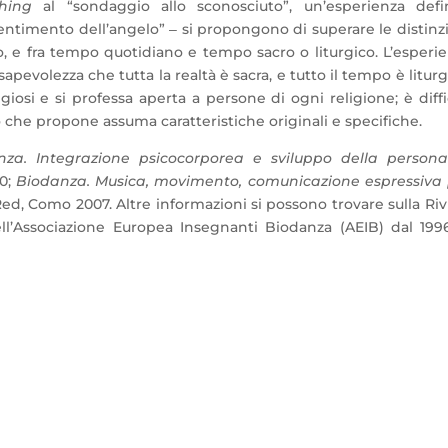
hing
al “sondaggio allo sconosciuto”, un’esperienza defin
timento dell’angelo” ‒ si propongono di superare le distinz
ano, e fra tempo quotidiano e tempo sacro o liturgico. L’esperi
evolezza che tutta la realtà è sacra, e tutto il tempo è liturg
iosi e si professa aperta a persone di ogni religione; è diffi
 che propone assuma caratteristiche originali e specifiche.
nza. Integrazione psicocorporea e sviluppo della personal
00;
Biodanza. Musica, movimento, comunicazione espressiva 
Red, Como 2007. Altre informazioni si possono trovare sulla Riv
ell’Associazione Europea Insegnanti Biodanza (AEIB) dal 199