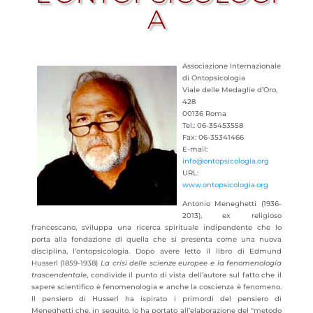
A
Associazione Internazionale
di Ontopsicologia
Viale delle Medaglie d’Oro,
428
00136 Roma
Tel.: 06-35453558
Fax: 06-35341466
E-mail:
info@ontopsicologia.org
URL:
www.ontopsicologia.org
Antonio Meneghetti (1936-
2013), ex religioso
francescano, sviluppa una ricerca spirituale
indipendente che lo
porta alla fondazione di quella che si presenta come una nuova
disciplina, l’ontopsicologia. Dopo avere letto il libro di Edmund
Husserl (1859-1938)
La crisi delle scienze europee e la fenomenologia
trascendentale
, condivide il punto di vista dell’autore sul fatto che il
sapere scientifico è fenomenologia e anche la coscienza è fenomeno.
Il pensiero di Husserl ha ispirato i primordi del pensiero di
Meneghetti che, in seguito, lo ha portato all’elaborazione del “metodo