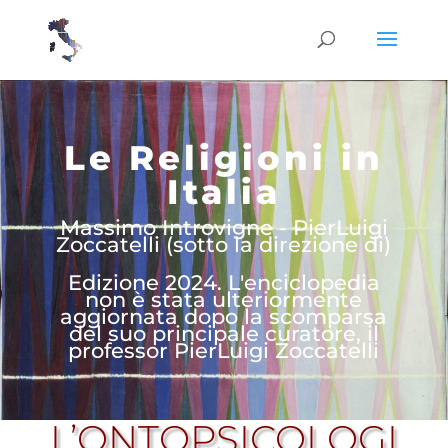
Le Religioni in
Italia
Massimo Introvigne - PierLuigi
Zoccatelli (sotto la direzione di)
Edizione 2024. L'enciclopedia
non è stata ulteriormente
aggiornata dopo la scomparsa
del suo principale curatore, il
professor PierLuigi Zoccatelli
L’ONTOPSICOLOGI