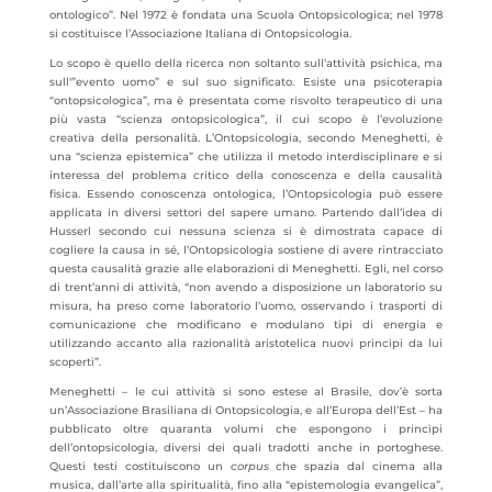
ontologico”. Nel 1972 è fondata una Scuola Ontopsicologica; nel 1978
si costituisce l’Associazione Italiana di Ontopsicologia.
Lo scopo è quello della ricerca non soltanto sull’attività psichica, ma
sull'”evento uomo” e sul suo significato. Esiste una psicoterapia
“ontopsicologica”, ma è presentata come risvolto terapeutico di una
più vasta “scienza ontopsicologica”, il cui scopo è l’evoluzione
creativa della personalità. L’Ontopsicologia, secondo Meneghetti, è
una “scienza epistemica” che utilizza il metodo interdisciplinare e si
interessa del problema critico della conoscenza e della causalità
fisica. Essendo conoscenza ontologica, l’Ontopsicologia può essere
applicata in diversi settori del sapere umano. Partendo dall’idea di
Husserl secondo cui nessuna scienza si è dimostrata capace di
cogliere la causa in sé, l’Ontopsicologia sostiene di avere rintracciato
questa causalità grazie alle elaborazioni di Meneghetti. Egli, nel corso
di trent’anni di attività, “non avendo a disposizione un laboratorio su
misura, ha preso come laboratorio l’uomo, osservando i trasporti di
comunicazione che modificano e modulano tipi di energia e
utilizzando accanto alla razionalità aristotelica nuovi princìpi da lui
scoperti”.
Meneghetti – le cui attività si sono estese al Brasile, dov’è sorta
un’Associazione Brasiliana di Ontopsicologia, e all’Europa dell’Est – ha
pubblicato oltre quaranta volumi che espongono i princìpi
dell’ontopsicologia, diversi dei quali tradotti anche in portoghese.
Questi testi costituiscono un
corpus
che spazia dal cinema alla
musica, dall’arte alla spiritualità, fino alla “epistemologia evangelica”,