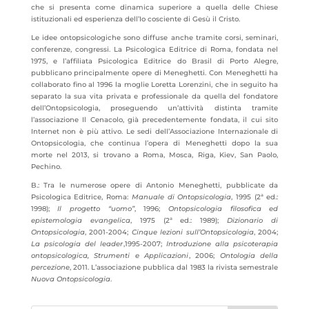
che si presenta come dinamica superiore a quella delle Chiese
istituzionali ed esperienza dell’Io cosciente di Gesù il Cristo.
Le idee ontopsicologiche sono diffuse anche tramite corsi, seminari,
conferenze, congressi. La Psicologica Editrice di Roma, fondata nel
1975, e l’affiliata Psicologica Editrice do Brasil di Porto Alegre,
pubblicano principalmente opere di Meneghetti. Con Meneghetti ha
collaborato fino al 1996 la moglie Loretta Lorenzini, che in seguito ha
separato la sua vita privata e professionale da quella del fondatore
dell’Ontopsicologia, proseguendo un’attività distinta tramite
l’associazione Il Cenacolo, già precedentemente fondata, il cui sito
Internet non è più attivo. Le sedi dell’Associazione Internazionale di
Ontopsicologia, che continua l’opera di Meneghetti dopo la sua
morte nel 2013, si trovano a Roma, Mosca, Riga, Kiev, San Paolo,
Pechino.
B.: Tra le numerose opere di Antonio Meneghetti, pubblicate da
Psicologica Editrice, Roma:
Manuale di Ontopsicologia
, 1995 (2ª ed.:
1998);
Il progetto “uomo”
, 1996;
Ontopsicologia filosofica ed
epistemologia evangelica
, 1975 (2ª ed.: 1989);
Dizionario di
Ontopsicologia
, 2001-2004;
Cinque lezioni sull’Ontopsicologia
, 2004;
La psicologia del leader
,1995-2007;
Introduzione alla psicoterapia
ontopsicologica, Strumenti e Applicazioni
, 2006;
Ontologia della
percezione
, 2011. L’associazione pubblica dal 1983 la rivista semestrale
Nuova Ontopsicologia
.