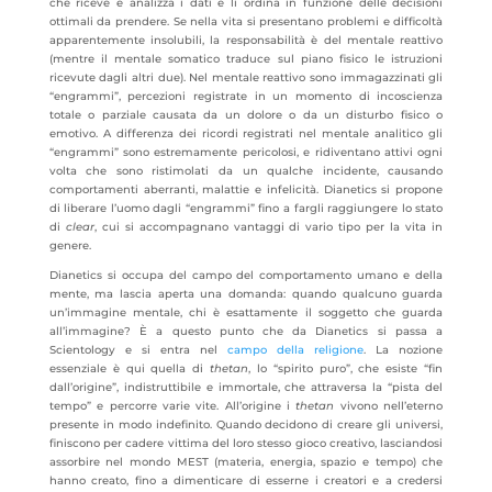
che riceve e analizza i dati e li ordina in funzione delle decisioni
ottimali da prendere. Se nella vita si presentano problemi e difficoltà
apparentemente insolubili, la responsabilità è del mentale reattivo
(mentre il mentale somatico traduce sul piano fisico le istruzioni
ricevute dagli altri due). Nel mentale reattivo sono immagazzinati gli
“engrammi”, percezioni registrate in un momento di incoscienza
totale o parziale causata da un dolore o da un disturbo fisico o
emotivo. A differenza dei ricordi registrati nel mentale analitico gli
“engrammi” sono estremamente pericolosi, e ridiventano attivi ogni
volta che sono ristimolati da un qualche incidente, causando
comportamenti aberranti, malattie e infelicità. Dianetics si propone
di liberare l’uomo dagli “engrammi” fino a fargli raggiungere lo stato
di
clear
, cui si accompagnano vantaggi di vario tipo per la vita in
genere.
Dianetics si occupa del campo del comportamento umano e della
mente, ma lascia aperta una domanda: quando qualcuno guarda
un’immagine mentale, chi è esattamente il soggetto che guarda
all’immagine? È a questo punto che da Dianetics si passa a
Scientology e si entra nel
campo della religione
. La nozione
essenziale è qui quella di
thetan
, lo “spirito puro”, che esiste “fin
dall’origine”, indistruttibile e immortale, che attraversa la “pista del
tempo” e percorre varie vite. All’origine i
thetan
vivono nell’eterno
presente in modo indefinito. Quando decidono di creare gli universi,
finiscono per cadere vittima del loro stesso gioco creativo, lasciandosi
assorbire nel mondo MEST (materia, energia, spazio e tempo) che
hanno creato, fino a dimenticare di esserne i creatori e a credersi