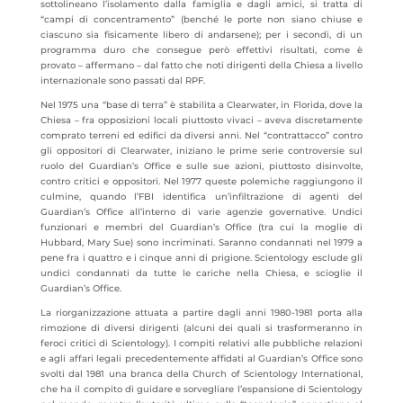
sottolineano l’isolamento dalla famiglia e dagli amici, si tratta di
“campi di concentramento” (benché le porte non siano chiuse e
ciascuno sia fisicamente libero di andarsene); per i secondi, di un
programma duro che consegue però effettivi risultati, come è
provato – affermano – dal fatto che noti dirigenti della Chiesa a livello
internazionale sono passati dal RPF.
Nel 1975 una “base di terra” è stabilita a Clearwater, in Florida, dove la
Chiesa – fra opposizioni locali piuttosto vivaci – aveva discretamente
comprato terreni ed edifici da diversi anni. Nel “contrattacco” contro
gli oppositori di Clearwater, iniziano le prime serie controversie sul
ruolo del Guardian’s Office e sulle sue azioni, piuttosto disinvolte,
contro critici e oppositori. Nel 1977 queste polemiche raggiungono il
culmine, quando l’FBI identifica un’infiltrazione di agenti del
Guardian’s Office all’interno di varie agenzie governative. Undici
funzionari e membri del Guardian’s Office (tra cui la moglie di
Hubbard, Mary Sue) sono incriminati. Saranno condannati nel 1979 a
pene fra i quattro e i cinque anni di prigione. Scientology esclude gli
undici condannati da tutte le cariche nella Chiesa, e scioglie il
Guardian’s Office.
La riorganizzazione attuata a partire dagli anni 1980-1981 porta alla
rimozione di diversi dirigenti (alcuni dei quali si trasformeranno in
feroci critici di Scientology). I compiti relativi alle pubbliche relazioni
e agli affari legali precedentemente affidati al Guardian’s Office sono
svolti dal 1981 una branca della Church of Scientology International,
che ha il compito di guidare e sorvegliare l’espansione di Scientology