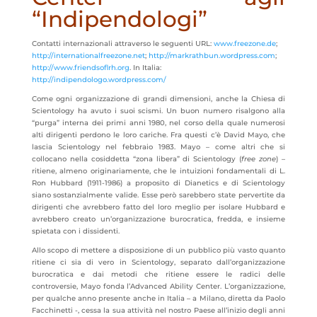
“Indipendologi”
Contatti internazionali attraverso le seguenti URL:
www.freezone.de
;
http://internationalfreezone.net
;
http://markrathbun.wordpress.com
;
http://www.friendsoflrh.org
. In Italia:
http://indipendologo.wordpress.com/
Come ogni organizzazione di grandi dimensioni, anche la Chiesa di
Scientology ha avuto i suoi scismi. Un buon numero risalgono alla
“purga” interna dei primi anni 1980, nel corso della quale numerosi
alti dirigenti perdono le loro cariche. Fra questi c’è David Mayo, che
lascia Scientology nel febbraio 1983. Mayo – come altri che si
collocano nella cosiddetta “zona libera” di Scientology (
free zone
) –
ritiene, almeno originariamente, che le intuizioni fondamentali di L.
Ron Hubbard (1911-1986) a proposito di Dianetics e di Scientology
siano sostanzialmente valide. Esse però sarebbero state pervertite da
dirigenti che avrebbero fatto del loro meglio per isolare Hubbard e
avrebbero creato un’organizzazione burocratica, fredda, e insieme
spietata con i dissidenti.
Allo scopo di mettere a disposizione di un pubblico più vasto quanto
ritiene ci sia di vero in Scientology, separato dall’organizzazione
burocratica e dai metodi che ritiene essere le radici delle
controversie, Mayo fonda l’Advanced Ability Center. L’organizzazione,
per qualche anno presente anche in Italia – a Milano, diretta da Paolo
Facchinetti -, cessa la sua attività nel nostro Paese all’inizio degli anni