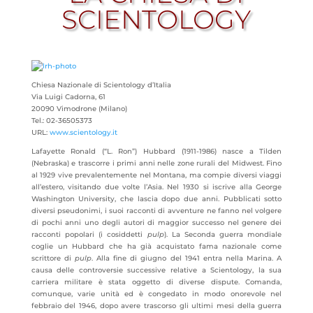
SCIENTOLOGY
a
Chiesa Nazionale di Scientology d’Italia
Via Luigi Cadorna, 61
20090 Vimodrone (Milano)
Tel.: 02-36505373
URL:
www.scientology.it
Lafayette Ronald (“L. Ron”) Hubbard (1911-1986) nasce a Tilden
(Nebraska) e trascorre i primi anni nelle zone rurali del Midwest. Fino
al 1929 vive prevalentemente nel Montana, ma compie diversi
viaggi
all’estero, visitando due volte l’Asia. Nel 1930 si iscrive alla George
Washington University, che lascia dopo due anni. Pubblicati sotto
diversi pseudonimi, i suoi racconti di avventure ne fanno nel volgere
di pochi anni uno degli autori di maggior successo nel genere dei
racconti popolari (i cosiddetti
pulp
). La Seconda guerra mondiale
coglie un Hubbard che ha già acquistato fama nazionale come
scrittore di
pulp
. Alla fine di giugno del 1941 entra nella Marina. A
causa delle controversie successive relative a Scientology, la sua
carriera militare è stata oggetto di diverse dispute. Comanda,
comunque, varie unità ed è congedato in modo onorevole nel
febbraio del 1946, dopo avere trascorso gli ultimi mesi della guerra