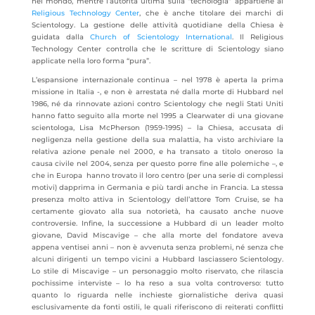
nel mondo, mentre l’autorità ultima sulla “tecnologia” appartiene al
Religious Technology Center
, che è anche titolare dei marchi di
Scientology. La gestione delle attività quotidiane della Chiesa è
guidata dalla
Church of Scientology International
. Il Religious
Technology Center controlla che le scritture di Scientology siano
applicate nella loro forma “pura”.
L’espansione internazionale continua – nel 1978 è aperta la prima
missione in Italia -, e non è arrestata né dalla morte di Hubbard nel
1986, né da rinnovate azioni contro Scientology che negli Stati Uniti
hanno fatto seguito alla morte nel 1995 a Clearwater di una giovane
scientologa, Lisa McPherson (1959-1995) – la Chiesa, accusata di
negligenza nella gestione della sua malattia, ha visto archiviare la
relativa azione penale nel 2000, e ha transato a titolo oneroso la
causa civile nel 2004, senza per questo porre fine alle polemiche –, e
che in Europa hanno trovato il loro centro (per una serie di complessi
motivi) dapprima in Germania e più tardi anche in Francia. La stessa
presenza molto attiva in Scientology dell’attore Tom Cruise, se ha
certamente giovato alla sua notorietà, ha causato anche nuove
controversie. Infine, la successione a Hubbard di un leader molto
giovane, David Miscavige – che alla morte del fondatore aveva
appena ventisei anni – non è avvenuta senza problemi, né senza che
alcuni dirigenti un tempo vicini a Hubbard lasciassero Scientology.
Lo stile di Miscavige – un personaggio molto riservato, che rilascia
pochissime interviste – lo ha reso a sua volta controverso: tutto
quanto lo riguarda nelle inchieste giornalistiche deriva quasi
esclusivamente da fonti ostili, le quali riferiscono di reiterati conflitti