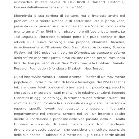
all’ospedale militare navale di Oak Knoll a Oakland (California).
Lascerà definitivamente la marina nel 1950.
Ricomincia la sua carriera di scrittore, ma si interessa anche dei
problemi della mente umana e di esoterismo. Per la prima volta,
presenta i suoi pensieri su quella che definisce “una tecnologia della
mente umana” nel 1948 in un piccolo libro diffuso privatamente,
La
Tesi Originale
. L’interesse suscitato porta alla pubblicazione di due
articoli sulla nuova tecnologia che propone, chiamata Dianetics,
rispettivamente sull’
Explorers Club Journal
e su
Astounding Science
Fiction
. Nel 1950 pubblica il volume
Dianetics. La scienza moderna
della salute mentale
. Quest’ultimo volume rimane per sei mesi nella
lista dei libri più venduti del
New York Times
, e la Hubbard Dianetic
Research Foundation è fondata a Elizabeth (New Jersey).
Quasi improvvisamente, Hubbard diventa il
leader
di un movimento
popolare, cui offre nuovi libri di testo e tecnologie. Nel 1951 Dianetics
inizia a usare l’elettropsicometro (e-meter), un piccolo apparecchio
che aspira a misurare gli stati mentali e le relative variazioni. Secondo
Dianetics (e oggi Scientology) lo strumento non ottiene risultati “da
solo” ma aiuta chi fornisce la sua consulenza a guidare una persona a
reperire specifici eventi del passato che possono influenzarla
negativamente nel presente. Sempre nel 1951, un intenso dibattito
divide la Fondazione a proposito delle vite passate, della cui realtà
Hubbard è convinto di avere trovato prove. Non intendendo
rinunciare a questo aspetto – che considera un risultato essenziale
della sua ricerca – Hubbard si dimette nel luglio 1951, e perde alcuni