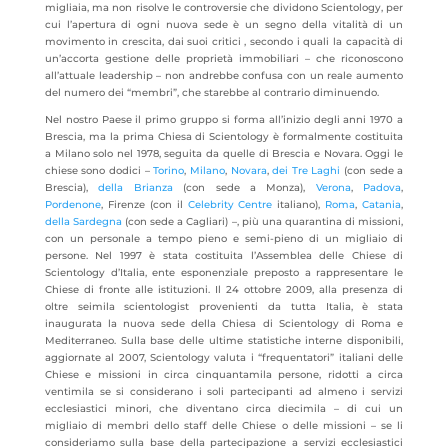
migliaia, ma non risolve le controversie che dividono Scientology, per
cui l’apertura di ogni nuova sede è un segno della vitalità di un
movimento in crescita, dai suoi critici , secondo i quali la capacità di
un’accorta gestione delle proprietà immobiliari – che riconoscono
all’attuale leadership – non andrebbe confusa con un reale aumento
del numero dei “membri”, che starebbe al contrario diminuendo.
Nel nostro Paese il primo gruppo si forma all’inizio degli anni 1970 a
Brescia, ma la prima Chiesa di Scientology è formalmente costituita
a Milano solo nel 1978, seguita da quelle di Brescia e Novara. Oggi le
chiese sono dodici –
Torino
,
Milano
,
Novara
,
dei Tre Laghi
(con sede a
Brescia),
della Brianza
(con sede a Monza),
Verona
,
Padova
,
Pordenone
, Firenze (con il
Celebrity Centre
italiano),
Roma
,
Catania
,
della Sardegna
(con sede a Cagliari) –, più una quarantina di missioni,
con un personale a tempo pieno e semi-pieno di un migliaio di
persone. Nel 1997 è stata costituita l’Assemblea delle Chiese di
Scientology d’Italia, ente esponenziale preposto a rappresentare le
Chiese di fronte alle istituzioni. Il 24 ottobre 2009, alla presenza di
oltre seimila scientologist provenienti da tutta Italia, è stata
inaugurata la nuova sede della Chiesa di Scientology di Roma e
Mediterraneo. Sulla base delle ultime statistiche interne disponibili,
aggiornate al 2007, Scientology valuta i “frequentatori” italiani delle
Chiese e missioni in circa cinquantamila persone, ridotti a circa
ventimila se si considerano i soli partecipanti ad almeno i servizi
ecclesiastici minori, che diventano circa diecimila – di cui un
migliaio di membri dello staff delle Chiese o delle missioni – se li
consideriamo sulla base della partecipazione a servizi ecclesiastici