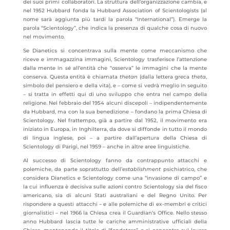
dei suoi primi collaboratori. La struttura dell’organizzazione cambia, e
nel 1952 Hubbard fonda la Hubbard Association of Scientologists (al
nome sarà aggiunta più tardi la parola “International”). Emerge la
parola “Scientology”, che indica la presenza di qualche cosa di nuovo
nel movimento.
Se Dianetics si concentrava sulla mente come meccanismo che
riceve e immagazzina immagini, Scientology trasferisce l’attenzione
dalla mente in sé all’entità che “osserva” le immagini che la mente
conserva. Questa entità è chiamata
thetan
(dalla lettera greca
theta
,
simbolo del pensiero e della vita), e – come si vedrà meglio in seguito
– si tratta in effetti qui di uno sviluppo che entra nel campo della
religione. Nel febbraio del 1954 alcuni discepoli – indipendentemente
da Hubbard, ma con la sua benedizione – fondano la prima Chiesa di
Scientology. Nel frattempo, già a partire dal 1952, il movimento era
iniziato in Europa, in Inghilterra, da dove si diffonde in tutto il mondo
di lingua inglese, poi – a partire dall’apertura della Chiesa di
Scientology di Parigi, nel 1959 – anche in altre aree linguistiche.
Al successo di Scientology fanno da contrappunto attacchi e
polemiche, da parte soprattutto dell’
establishment
psichiatrico, che
considera Dianetics e Scientology come una “invasione di campo” e
la cui influenza è decisiva sulle azioni contro Scientology sia del fisco
americano, sia di alcuni Stati australiani e del Regno Unito. Per
rispondere a questi attacchi – e alle polemiche di ex-membri e critici
giornalistici – nel 1966 la Chiesa crea il Guardian’s Office. Nello stesso
anno Hubbard lascia tutte le cariche amministrative ufficiali della