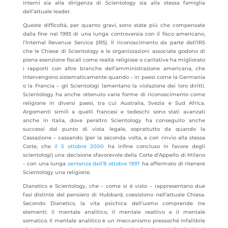
interni sia alla dirigenza di Scientology sia alla stessa famiglia
dell’attuale leader.
Queste difficoltà, per quanto gravi, sono state più che compensate
dalla fine nel 1993 di una lunga controversia con il fisco americano,
l’Internal Revenue Service (IRS). Il riconoscimento da parte dell’IRS
che le Chiese di Scientology e le organizzazioni associate godono di
piena esenzione fiscali come realtà religiose o caritative ha migliorato
i rapporti con altre branche dell’amministrazione americana, che
intervengono sistematicamente quando – in paesi come la Germania
o la Francia – gli Scientologi lamentano la violazione dei loro diritti.
Scientology ha anche ottenuto varie forme di riconoscimento come
religione in diversi paesi, tra cui Australia, Svezia e Sud Africa.
Argomenti simili a quelli francesi e tedeschi sono stati avanzati
anche in Italia, dove peraltro Scientology ha conseguito anche
successi dal punto di vista legale, soprattutto da quando la
Cassazione – cassando (per la seconda volta, e con rinvio alla stessa
Corte, che
il 5 ottobre 2000
ha infine concluso in favore degli
scientologi) una decisione sfavorevole della Corte d’Appello di Milano
– con una lunga
sentenza dell’8 ottobre 1997
ha affermato di ritenere
Scientology una religione.
Dianetics e Scientology, che – come si è visto – rappresentano due
fasi distinte del pensiero di Hubbard, coesistono nell’attuale Chiesa.
Secondo Dianetics, la vita psichica dell’uomo comprende tre
elementi: il mentale analitico, il mentale reattivo e il mentale
somatico. Il mentale analitico è un meccanismo pressoché infallibile