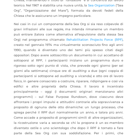
Chiesa, mantenendo il titolo di “fondatore” e si concentra sul lavoro
teorico. Nel 1967 è stabilita una nuova unità, la
Sea Organization
(“Sea
Org”, “Organizzazione del Mare”), formata da devoti fedeli della
Chiesa che le assicurano un impegno particolare.
Nei casi in cui un componente della Sea Org si sia reso colpevole di
gravi infrazioni alle sue regole, ma intenda rimanerne un membro
può entrare (talora come alternativa all’espulsione dalla stessa Sea
Org) nel programma chiamato
Rehabilitation Projects Force (RPF)
,
creato nel gennaio 1974 ma virtualmente sconosciuto fino agli anni
1990, quando è diventato uno dei temi più spesso citati dagli
oppositori. Dopo avere sottoscritto un documento in cui accettano di
sottoporsi al RPF, i partecipanti iniziano un programma duro e
rigoroso sotto ogni punto di vista, che prevede ogni giorno (per sei
giorni alla settimana) cinque ore di
auditing
a due (ogni coppia di
partecipanti si sottopone ad
auditing
a vicenda) e otto ore di lavoro
fisico, in genere consacrato a costruire, riparare, ridipingere e così via
edifici e altre proprietà della Chiesa. Il lavoro è incentrato
principalmente – oggi (i documenti originari menzionano altri
programmi) – sul False Purpose Rundown, dove ciascuno deve
affrontare i propri impulsi e attitudini contrarie alla sopravvivenza a
proposito di ognuna delle otto dinamiche: un lungo processo, che
spiega perché il RPF duri normalmente un anno, e talora più anni.
Come accade a proposito di programmi simili di altre organizzazioni,
la ricostruzione varia a seconda se chi la propone è un ex-membro
diventato ostile o uno scientologo che dopo il RPF è tornato a fare
parte della Sea Org con sua soddisfazione. Per i primi, che