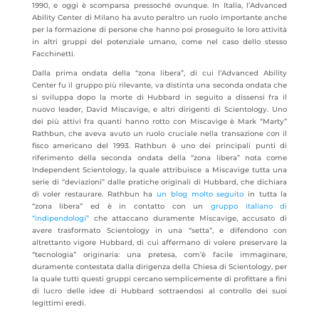
1990, e oggi è scomparsa pressoché ovunque. In Italia, l’Advanced
Ability Center di Milano ha avuto peraltro un ruolo importante anche
per la formazione di persone che hanno poi proseguito le loro attività
in altri gruppi del potenziale umano, come nel caso dello stesso
Facchinetti.
Dalla prima ondata della “zona libera”, di cui l’Advanced Ability
Center fu il gruppo più rilevante, va distinta una seconda ondata che
si sviluppa dopo la morte di Hubbard in seguito a dissensi fra il
nuovo leader, David Miscavige, e altri dirigenti di Scientology. Uno
dei più attivi fra quanti hanno rotto con Miscavige è Mark “Marty”
Rathbun, che aveva avuto un ruolo cruciale nella transazione con il
fisco americano del 1993. Rathbun è uno dei principali punti di
riferimento della seconda ondata della “zona libera” nota come
Independent Scientology, la quale attribuisce a Miscavige tutta una
serie di “deviazioni” dalle pratiche originali di Hubbard, che dichiara
di voler restaurare. Rathbun ha
un blog molto seguito
in tutta la
“zona libera” ed è in contatto con un
gruppo italiano di
“indipendologi”
che attaccano duramente Miscavige, accusato di
avere trasformato Scientology in una “setta”, e difendono con
altrettanto vigore Hubbard, di cui affermano di volere preservare la
“tecnologia” originaria: una pretesa, com’è facile immaginare,
duramente contestata dalla dirigenza della Chiesa di Scientology, per
la quale tutti questi gruppi cercano semplicemente di profittare a fini
di lucro delle idee di Hubbard sottraendosi al controllo dei suoi
legittimi eredi.