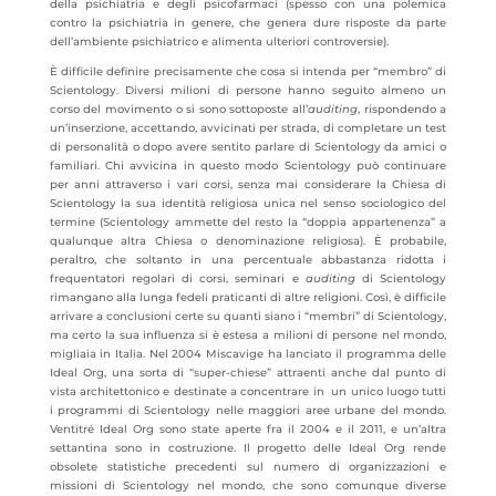
della psichiatria e degli psicofarmaci (spesso con una polemica
contro la psichiatria in genere, che genera dure risposte da parte
dell’ambiente psichiatrico e alimenta ulteriori controversie).
È difficile definire precisamente che cosa si intenda per “membro” di
Scientology. Diversi milioni di persone hanno seguito almeno un
corso del movimento o si sono sottoposte all’
auditing
, rispondendo a
un’inserzione, accettando, avvicinati per strada, di completare un test
di personalità o dopo avere sentito parlare di Scientology da amici o
familiari. Chi avvicina in questo modo Scientology può continuare
per anni attraverso i vari corsi, senza mai considerare la Chiesa di
Scientology la sua identità religiosa unica nel senso sociologico del
termine (Scientology ammette del resto la “doppia appartenenza” a
qualunque altra Chiesa o denominazione religiosa). È probabile,
peraltro, che soltanto in una percentuale abbastanza ridotta i
frequentatori regolari di corsi, seminari e
auditing
di Scientology
rimangano alla lunga fedeli praticanti di altre religioni. Così, è difficile
arrivare a conclusioni certe su quanti siano i “membri” di Scientology,
ma certo la sua influenza si è estesa a milioni di persone nel mondo,
migliaia in Italia. Nel 2004 Miscavige ha lanciato il programma delle
Ideal Org, una sorta di “super-chiese” attraenti anche dal punto di
vista architettonico e destinate a concentrare in un unico luogo tutti
i programmi di Scientology nelle maggiori aree urbane del mondo.
Ventitré Ideal Org sono state aperte fra il 2004 e il 2011, e un’altra
settantina sono in costruzione. Il progetto delle Ideal Org rende
obsolete statistiche precedenti sul numero di organizzazioni e
missioni di Scientology nel mondo, che sono comunque diverse