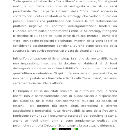
Tutte queste iniziative della “zona libera” si sviluppano, fino ai giorni
nostri, in un clima non privo di ambiguità e per alcuni versi
paradossale. Da una parte, i maestri della “zona libera” entrano in
contatto con i critici militanti di Scientology, che vedono in loro dei
possibili alleati e che pubblicano con piacere le loro testimonianze
piuttosto negative nei confronti dell’organizzazione fondata da
Hubbard. D’altra parte, normalmente i critici di Scientology ritengono
le dottrine di Hubbard del tutto prive di valore, mentre – come si è
visto – con poche eccezioni e distinguo i maestri della “zona libera” le
considerano assolutamente benefiche, purché siano separate dalla
struttura (a loro avviso oppressiva) creata da alcuni dirigenti.
Infine, l’organizzazione di Scientology fa sì che sia molto difficile, se
non impossibile, insegnare le dottrine di Hubbard al di fuori
dell’organizzazione senza violare i diritti d’autore e di marchio di cui
quest’ultima è detentrice. Di qui tutta una serie di processi che, se
non hanno portato alla fine delle attività della “zona libera”, ne hanno
certamente circoscritto le attività.
B.: Proprio a causa dei citati problemi di diritto d’autore, la “zona
libera” non è particolarmente ricca di pubblicazioni a disposizione
del pubblico, né è stata particolarmente studiata da specialisti
esterni. I siti Internet più sopra citati, espressioni di diverse
associazioni e personalità, tutte riconducibili all’area della
free zone
,
forniscono comunque i documenti essenziali per seguirne la storia,
anche se negli ultimi anni si sono ampiamente dedicati alle
polemiche contro la Chiesa di Scientology e la sua attuale dirigenza.