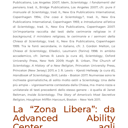
Publications, Los Angeles 2007; Idem,
Scientology. I fondamenti del
pensiero
, trad. it., Bridge Publications, Los Angeles 2007; cfr. pure
Il
manuale di Scientology
, trad. it., New Era Publications International,
Copenhagen 1994;
Che cosa è Scientology?
, trad. it., New Era
Publications International, Copenhagen 1993; e
Introduzione all’etica
di Scientology
, trad. it., New Era Publications, Copenhagen 2007.
Un’importante raccolta dei testi delle cerimonie religiose in
Il
background, il ministero religioso, le cerimonie e i sermoni della
Chiesa di Scientology
, trad. it., New Era Publications, Copenhagen
1999. Tra le fonti secondarie, in italiano, cfr. J. Gordon Melton,
La
Chiesa di Scientology
, Elledici, Leumann (Torino) 1998. In ambito
accademico, cfr. James R. Lewis (a cura di),
Scientology
, Oxford
University Press, New York 2009; Hugh B. Urban,
The Church of
Scientology.
A History of a New Religion
, Princeton University Press,
Princeton (New Jersey) 2011; e J. R. Lewis – Kjersti Hellesøy (a cura di),
Handbook of Scientology
, Brill, Leida – Boston 2017. Numerose sono le
inchieste giornalistiche, di solito molto ostili a Scientology. Una delle
più ampie – vigorosamente contestata dalla Chiesa, ma meno rozza e
unilaterale di testi precedenti dello stesso genere – è quella di Janet
Reitman,
Inside Scientology.
The Story of America’s Most Secretive
Religion,
Houghton Mifflin Harcourt, Boston – New York 2011.
La “Zona Libera”: da
Advanced Ability
Center agli