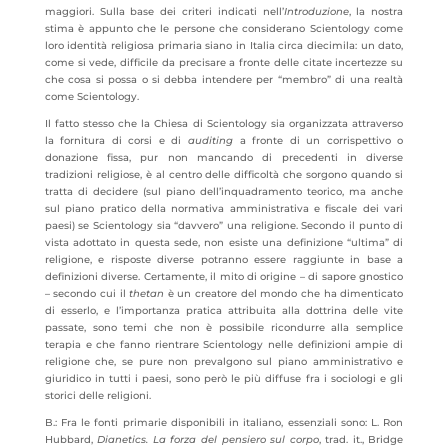
maggiori. Sulla base dei criteri indicati nell’
Introduzione
, la nostra
stima è appunto che le persone che considerano Scientology come
loro identità religiosa primaria siano in Italia circa diecimila: un dato,
come si vede, difficile da precisare a fronte delle citate incertezze su
che cosa si possa o si debba intendere per “membro” di una realtà
come Scientology.
Il fatto stesso che la Chiesa di Scientology sia organizzata attraverso
la fornitura di corsi e di
auditing
a fronte di un corrispettivo o
donazione fissa, pur non mancando di precedenti in diverse
tradizioni religiose, è al centro delle difficoltà che sorgono quando si
tratta di decidere (sul piano dell’inquadramento teorico, ma anche
sul piano pratico della normativa amministrativa e fiscale dei vari
paesi) se Scientology sia “davvero” una religione. Secondo il punto di
vista adottato in questa sede, non esiste una definizione “ultima” di
religione, e risposte diverse potranno essere raggiunte in base a
definizioni diverse. Certamente, il mito di origine – di sapore gnostico
– secondo cui il
thetan
è un creatore del mondo che ha dimenticato
di esserlo, e l’importanza pratica attribuita alla dottrina delle vite
passate, sono temi che non è possibile ricondurre alla semplice
terapia e che fanno rientrare Scientology nelle definizioni ampie di
religione che, se pure non prevalgono sul piano amministrativo e
giuridico in tutti i paesi, sono però le più diffuse fra i sociologi e gli
storici delle religioni.
B.: Fra le fonti primarie disponibili in italiano, essenziali sono: L. Ron
Hubbard,
Dianetics. La forza del pensiero sul corpo
, trad. it., Bridge