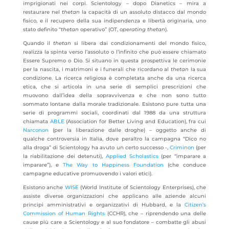
imprigionati nei corpi. Scientology – dopo Dianetics – mira a
restaurare nel
thetan
la capacità di un assoluto distacco dal mondo
fisico, e il recupero della sua indipendenza e libertà originaria, uno
stato definito “
thetan
operativo” (OT,
operating
thetan
).
Quando il
thetan
si libera dai condizionamenti del mondo fisico,
realizza la spinta verso l’assoluto o l’infinito che può essere chiamato
Essere Supremo o Dio. Si situano in questa prospettiva le cerimonie
per la nascita, i matrimoni e i funerali che ricordano al
thetan
la sua
condizione. La ricerca religiosa è completata anche da una ricerca
etica, che si articola in una serie di semplici prescrizioni che
muovono dall’idea della sopravvivenza e che non sono tutto
sommato lontane dalla morale tradizionale. Esistono pure tutta una
serie di programmi sociali, coordinati dal 1988 da una struttura
chiamata
ABLE
(Association for Better Living and Education), fra cui
Narconon
(per la liberazione dalle droghe) – oggetto anche di
qualche controversia in Italia, dove peraltro la campagna “Dico no
alla droga” di Scientology ha avuto un certo successo -,
Criminon
(per
la riabilitazione dei detenuti),
Applied Scholastics
(per “imparare a
imparare”), e
The Way to Happiness Foundation
(che conduce
campagne educative promuovendo i valori etici).
Esistono anche
WISE
(World Institute of Scientology Enterprises), che
assiste diverse organizzazioni che applicano alle aziende alcuni
principi amministrativi e organizzativi di Hubbard, e la
Citizen’s
Commission of Human Rights
(CCHR), che – riprendendo una delle
cause più care a Scientology e al suo fondatore – combatte gli abusi