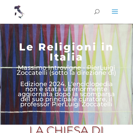
Le Religioni in
Italia
Massimo Introvigne - PierLuigi
Zoccatelli (sotto la direzione di)
Edizione 2024. L'enciclopedia
non è stata ulteriormente
aggiornata dopo la scomparsa
del suo principale curatore, il
professor PierLuigi Zoccatelli
LA CHIESA DI