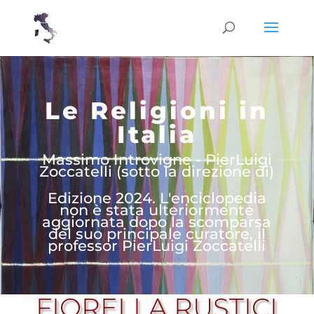
Le Religioni in
Italia
Massimo Introvigne - PierLuigi
Zoccatelli (sotto la direzione di)
Edizione 2024. L'enciclopedia
non è stata ulteriormente
aggiornata dopo la scomparsa
del suo principale curatore, il
professor PierLuigi Zoccatelli
FIORELLA RUSTICI