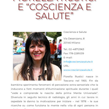
E “COSCIENZA E
SALUTE”
Coscienza e Salute
Via Desenzano, 8
20146 Milano
Tel.: 02-48712963
Fax: 178-2281039
E-mail:
info@coscienzasalute.it
URL:
www.coscienzasalute.it
Fiorella Rustici nasce in
Toscana nel 1955. Fin da
bambina sperimenta fenomeni di percezione extra-sensoriale che la
inducono a forti momenti d’illuminazione spirituale durante i quali
“vede e comprende la nascita della prima Mente Universale”.
Divenuta in seguito tecnico di radiologia, gli anni in cui lavora in
ospedale le danno la motivazione per iniziare – nel 1978 – le sue
ricerche su come funziona la mente nella vita di ogni persona in