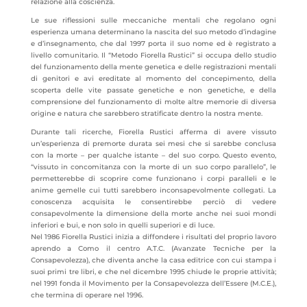
relazione alla coscienza.
Le sue riflessioni sulle meccaniche mentali che regolano ogni
esperienza umana determinano la nascita del suo metodo d’indagine
e d’insegnamento, che dal 1997 porta il suo nome ed è registrato a
livello comunitario. Il “Metodo Fiorella Rustici” si occupa dello studio
del funzionamento della mente genetica e delle registrazioni mentali
di genitori e avi ereditate al momento del concepimento, della
scoperta delle vite passate genetiche e non genetiche, e della
comprensione del funzionamento di molte altre memorie di diversa
origine e natura che sarebbero stratificate dentro la nostra mente.
Durante tali ricerche, Fiorella Rustici afferma di avere vissuto
un’esperienza di premorte durata sei mesi che si sarebbe conclusa
con la morte – per qualche istante – del suo corpo. Questo evento,
“vissuto in concomitanza con la morte di un suo corpo parallelo”, le
permetterebbe di scoprire come funzionano i corpi paralleli e le
anime gemelle cui tutti sarebbero inconsapevolmente collegati. La
conoscenza acquisita le consentirebbe perciò di vedere
consapevolmente la dimensione della morte anche nei suoi mondi
inferiori e bui, e non solo in quelli superiori e di luce.
Nel 1986 Fiorella Rustici inizia a diffondere i risultati del proprio lavoro
aprendo a Como il centro A.T.C. (Avanzate Tecniche per la
Consapevolezza), che diventa anche la casa editrice con cui stampa i
suoi primi tre libri, e che nel dicembre 1995 chiude le proprie attività;
nel 1991 fonda il Movimento per la Consapevolezza dell’Essere (M.C.E.),
che termina di operare nel 1996.