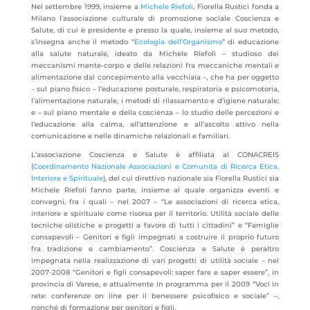
Nel settembre 1999, insieme a
Michele Riefoli
, Fiorella Rustici fonda a
Milano l’associazione culturale di promozione sociale Coscienza e
Salute, di cui è presidente e presso la quale, insieme al suo metodo,
s’insegna anche il metodo “
Ecologia dell’Organismo
” di educazione
alla salute naturale, ideato da Michele Riefoli – studioso dei
meccanismi mente-corpo e delle relazioni fra meccaniche mentali e
alimentazione dal concepimento alla vecchiaia –, che ha per oggetto
– sul piano fisico – l’educazione posturale, respiratoria e psicomotoria,
l’alimentazione naturale, i metodi di rilassamento e d’igiene naturale;
e – sul piano mentale e della coscienza – lo studio delle percezioni e
l’educazione alla calma, all’attenzione e all’ascolto attivo nella
comunicazione e nelle dinamiche relazionali e familiari.
L’associazione Coscienza e Salute è affiliata al CONACREIS
(
Coordinamento Nazionale Associazioni e Comunita di Ricerca Etica,
Interiore e Spirituale
), del cui direttivo nazionale sia Fiorella Rustici sia
Michele Riefoli fanno parte, insieme al quale organizza eventi e
convegni, fra i quali – nel 2007 – “Le associazioni di ricerca etica,
interiore e spirituale come risorsa per il territorio. Utilità sociale delle
tecniche olistiche e progetti a favore di tutti i cittadini” e “Famiglie
consapevoli – Genitori e figli impegnati a costruire il proprio futuro
fra tradizione e cambiamento”. Coscienza e Salute è peraltro
impegnata nella realizzazione di vari progetti di utilità sociale – nel
2007-2008 “Genitori e figli consapevoli: saper fare e saper essere”, in
provincia di Varese, e attualmente in programma per il 2009 “Voci in
rete: conferenze on line per il benessere psicofisico e sociale” –,
nonché di formazione per genitori e figli.