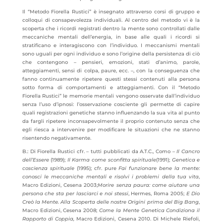
Il “Metodo Fiorella Rustici” è insegnato attraverso corsi di gruppo e
colloqui di consapevolezza individuali. Al centro del metodo vi è la
scoperta che i ricordi registrati dentro la mente sono controllati dalle
meccaniche mentali dell’energia, in base alle quali i ricordi si
stratificano e interagiscono con l’individuo. I meccanismi mentali
sono uguali per ogni individuo e sono l’origine della persistenza di ciò
che contengono – pensieri, emozioni, stati d’animo, parole,
atteggiamenti, sensi di colpa, paure, ecc. –, con la conseguenza che
fanno continuamente ripetere questi stessi contenuti alla persona
sotto forma di comportamenti e atteggiamenti. Con il “Metodo
Fiorella Rustici” le memorie mentali vengono osservate dall’individuo
senza l’uso d’ipnosi: l’osservazione cosciente gli permette di capire
quali registrazioni genetiche stanno influenzando la sua vita al punto
da fargli ripetere inconsapevolmente il proprio contenuto senza che
egli riesca a intervenire per modificare le situazioni che ne stanno
risentendo negativamente.
B.: Di Fiorella Rustici cfr. – tutti pubblicati da A.T.C., Como –
Il Cancro
dell’Essere
(1989);
Il Karma come sconfitta spirituale
(1991);
Genetica e
coscienza spirituale
(1995); cfr. pure
Fai funzionare bene la mente:
conosci le meccaniche mentali e risolvi i problemi della tua vita
,
Macro Edizioni, Cesena 2003;
Morire senza paura: come aiutare una
persona che sta per lasciarci e noi stessi
, Hermes, Roma 2005;
E Dio
Creò la Mente. Alla Scoperta delle nostre Origini prima del Big Bang
,
Macro Edizioni, Cesena 2008;
Come la Mente Genetica Condiziona il
Rapporto di Coppia,
Macro Edizioni, Cesena 2010. Di Michele Riefoli,