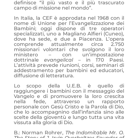
definisce “il più vasto e il più trascurato
campo di missione nel mondo”.
In Italia, la CEF è approdata nel 1968 con il
nome di Unione per l’Evangelizzazione dei
Bambini; oggi dispone di tre operatori
specializzati, uno a Magliano Alfieri (Cuneo),
dove ha sede, e due a Piacenza. L’opera
comprende attualmente circa 2.750
missionari volontari che svolgono il loro
ministero – con un’impostazione
dottrinale
evangelical
– in 170 Paesi.
L’attività prevede riunioni, corsi, seminari di
addestramento per bambini ed educatori,
diffusione di letteratura.
Lo scopo della U.E.B. è quello di
raggiungere i bambini con il messaggio del
Vangelo e di promuovere la loro crescita
nella fede, attraverso un rapporto
personale con Gesù Cristo e la Parola di Dio,
che lo accompagnino dall’infanzia sino alle
scelte della gioventù e lungo tutta una vita
vissuta alla gloria di Dio.
B.: Norman Rohrer,
The Indomitable Mr. O.
The Story of J. Irvin Overholtzer Founder of