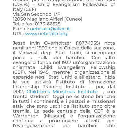
(U.E.B.) – Child Evangelism Fellowship of
Italy (CEF)
Via San Secondo, 1/F
12050 Magliano Alfieri (Cuneo)
Tel. e fax: 0173-66525
E-mail:
uebitalia@alice.it
URL:
www.uebitalia.org
Jesse Irvin Overholtzer (1877-1955) nota
negli anni 1930 che le Chiese della sua zona,
il Midwest degli Stati Uniti, si occupano
poco o nulla dei bambini. Con altri
evangelici fonda nel 1937 un’organizzazione
chiamata Child Evangelism Fellowship
(CEF). Nel 1945, mentre l’organizzazione si
espande negli Stati Uniti e all’estero, inizia
le sue attività l’istituto di formazione
Leadership Training Institute – poi, dal
1992,
Children’s Ministries Institute
–, con
trenta studenti. Oggi ne esistono branche
in tutti i continenti, e i pastori e missionari
attivi che sono usciti dall’Istituto sono oltre
tremila. La sede centrale della CEF è a
Warrenton (Missouri) e l’organizzazione
continua a promuovere attività per
l’evangelizzazione dei bambini, che