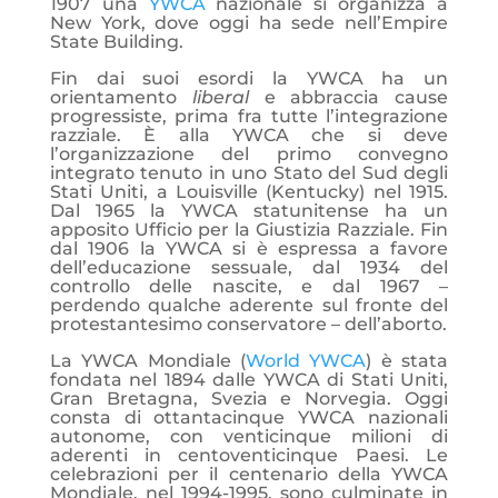
1907 una
YWCA
nazionale si organizza a
New York, dove oggi ha sede nell’Empire
State Building.
Fin dai suoi esordi la YWCA ha un
orientamento
liberal
e abbraccia cause
progressiste, prima fra tutte l’integrazione
razziale. È alla YWCA che si deve
l’organizzazione del primo convegno
integrato tenuto in uno Stato del Sud degli
Stati Uniti, a Louisville (Kentucky) nel 1915.
Dal 1965 la YWCA statunitense ha un
apposito Ufficio per la Giustizia Razziale. Fin
dal 1906 la YWCA si è espressa a favore
dell’educazione sessuale, dal 1934 del
controllo delle nascite, e dal 1967 –
perdendo qualche aderente sul fronte del
protestantesimo conservatore – dell’aborto.
La YWCA Mondiale (
World YWCA
) è stata
fondata nel 1894 dalle YWCA di Stati Uniti,
Gran Bretagna, Svezia e Norvegia. Oggi
consta di ottantacinque YWCA nazionali
autonome, con venticinque milioni di
aderenti in centoventicinque Paesi. Le
celebrazioni per il centenario della YWCA
Mondiale, nel 1994-1995, sono culminate in