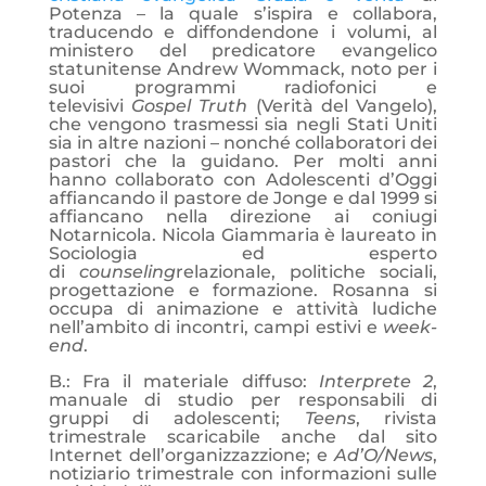
Potenza – la quale s’ispira e collabora,
traducendo e diffondendone i volumi, al
ministero del predicatore evangelico
statunitense Andrew Wommack, noto per i
suoi programmi radiofonici e
televisivi
Gospel Truth
(Verità del Vangelo),
che vengono trasmessi sia negli Stati Uniti
sia in altre nazioni – nonché collaboratori dei
pastori che la guidano. Per molti anni
hanno collaborato con Adolescenti d’Oggi
affiancando il pastore de Jonge e dal 1999 si
affiancano nella direzione ai coniugi
Notarnicola. Nicola Giammaria è laureato in
Sociologia ed esperto
di
counseling
relazionale, politiche sociali,
progettazione e formazione. Rosanna si
occupa di animazione e attività ludiche
nell’ambito di incontri, campi estivi e
week-
end
.
B.: Fra il materiale diffuso:
Interprete 2
,
manuale di studio per responsabili di
gruppi di adolescenti;
Teens
, rivista
trimestrale scaricabile anche dal sito
Internet dell’organizzazzione; e
Ad’O/News
,
notiziario trimestrale con informazioni sulle