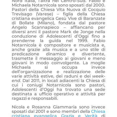
Nord Italia, l’altra nel Centro-Sud. Fabio e
Michaela Notarnicola sono sposati dal 2000.
Pastori della Chiesa Vita Nuova di Cocquio
Trevisago (Varese) – figlia della Chiesa
cristiana evangelica Gesù Vive di Baranzate
di Bollate (Milano), fondata dal pastore
Angelo Scannapieco – affiancano per
diversi anni il pastore Mark de Jonge nella
conduzione di Adolescenti d’Oggi fino a
prenderne la guida nel 1999. Fabio
Notarnicola è compositore e musicista e,
anche grazie alla musica e a uno stile di
predicazione dinamico e divertente,
trasmette il messaggio ai giovani e meno
giovani in modo coinvolgente. La moglie
Michaela si occupa invece
dell’organizzazione e realizzazione delle
varie attività estive, dei raduni e dei
week-
end
. Dal 2011, in locali adiacenti la Chiesa di
cui i coniugi Notarnicola sono pastori,
Adolescenti d’Oggi ha trovato una sede
destinata a ufficio operativo e attività per
ragazzi e responsabili.
Nicola e Rosanna Giammaria sono invece
sposati dal 2001 e sono membri della
Chiesa
cristiana evangelica Grazia e Verità
di