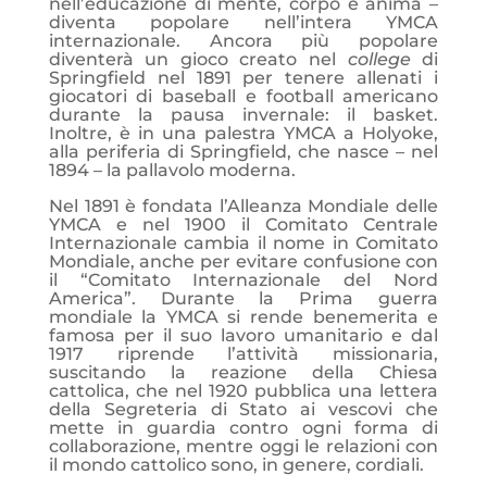
nell’educazione di mente, corpo e anima –
diventa popolare nell’intera YMCA
internazionale. Ancora più popolare
diventerà un gioco creato nel
college
di
Springfield nel 1891 per tenere allenati i
giocatori di baseball e football americano
durante la pausa invernale: il basket.
Inoltre, è in una palestra YMCA a Holyoke,
alla periferia di Springfield, che nasce – nel
1894 – la pallavolo moderna.
Nel 1891 è fondata l’Alleanza Mondiale delle
YMCA e nel 1900 il Comitato Centrale
Internazionale cambia il nome in Comitato
Mondiale, anche per evitare confusione con
il “Comitato Internazionale del Nord
America”. Durante la Prima guerra
mondiale la YMCA si rende benemerita e
famosa per il suo lavoro umanitario e dal
1917 riprende l’attività missionaria,
suscitando la reazione della Chiesa
cattolica, che nel 1920 pubblica una lettera
della Segreteria di Stato ai vescovi che
mette in guardia contro ogni forma di
collaborazione, mentre oggi le relazioni con
il mondo cattolico sono, in genere, cordiali.