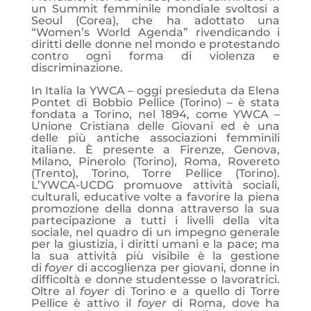
un Summit femminile mondiale svoltosi a
Seoul (Corea), che ha adottato una
“Women’s World Agenda” rivendicando i
diritti delle donne nel mondo e protestando
contro ogni forma di violenza e
discriminazione.
In Italia la YWCA – oggi presieduta da Elena
Pontet di Bobbio Pellice (Torino) – è stata
fondata a Torino, nel 1894, come YWCA –
Unione Cristiana delle Giovani ed è una
delle più antiche associazioni femminili
italiane. È presente a Firenze, Genova,
Milano, Pinerolo (Torino), Roma, Rovereto
(Trento), Torino, Torre Pellice (Torino).
L’YWCA-UCDG promuove attività sociali,
culturali, educative volte a favorire la piena
promozione della donna attraverso la sua
partecipazione a tutti i livelli della vita
sociale, nel quadro di un impegno generale
per la giustizia, i diritti umani e la pace; ma
la sua attività più visibile è la gestione
di
foyer
di accoglienza per giovani, donne in
difficoltà e donne studentesse o lavoratrici.
Oltre al
foyer
di Torino e a quello di Torre
Pellice è attivo il
foyer
di Roma, dove ha