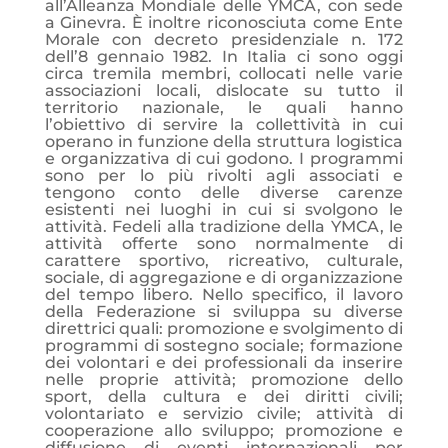
all’Alleanza Mondiale delle YMCA, con sede
a Ginevra. È inoltre riconosciuta come Ente
Morale con decreto presidenziale n. 172
dell’8 gennaio 1982. In Italia ci sono oggi
circa tremila membri, collocati nelle varie
associazioni locali, dislocate su tutto il
territorio nazionale, le quali hanno
l’obiettivo di servire la collettività in cui
operano in funzione della struttura logistica
e organizzativa di cui godono. I programmi
sono per lo più rivolti agli associati e
tengono conto delle diverse carenze
esistenti nei luoghi in cui si svolgono le
attività. Fedeli alla tradizione della YMCA, le
attività offerte sono normalmente di
carattere sportivo, ricreativo, culturale,
sociale, di aggregazione e di organizzazione
del tempo libero. Nello specifico, il lavoro
della Federazione si sviluppa su diverse
direttrici quali: promozione e svolgimento di
programmi di sostegno sociale; formazione
dei volontari e dei professionali da inserire
nelle proprie attività; promozione dello
sport, della cultura e dei diritti civili;
volontariato e servizio civile; attività di
cooperazione allo sviluppo; promozione e
diffusione di eventi internazionali per