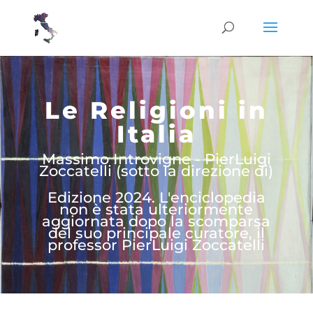
Le Religioni in
Italia
Massimo Introvigne - PierLuigi
Zoccatelli (sotto la direzione di)
Edizione 2024. L'enciclopedia
non è stata ulteriormente
aggiornata dopo la scomparsa
del suo principale curatore, il
professor PierLuigi Zoccatelli