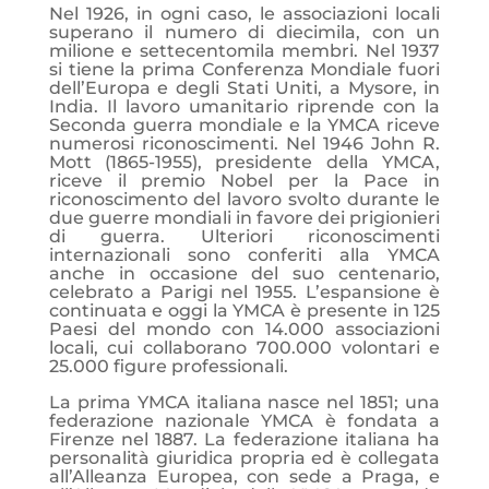
Nel 1926, in ogni caso, le associazioni locali
superano il numero di diecimila, con un
milione e settecentomila membri. Nel 1937
si tiene la prima Conferenza Mondiale fuori
dell’Europa e degli Stati Uniti, a Mysore, in
India. Il lavoro umanitario riprende con la
Seconda guerra mondiale e la YMCA riceve
numerosi riconoscimenti. Nel 1946 John R.
Mott (1865-1955), presidente della YMCA,
riceve il premio Nobel per la Pace in
riconoscimento del lavoro svolto durante le
due guerre mondiali in favore dei prigionieri
di guerra. Ulteriori riconoscimenti
internazionali sono conferiti alla YMCA
anche in occasione del suo centenario,
celebrato a Parigi nel 1955. L’espansione è
continuata e oggi la YMCA è presente in 125
Paesi del mondo con 14.000 associazioni
locali, cui collaborano 700.000 volontari e
25.000 figure professionali.
La prima YMCA italiana nasce nel 1851; una
federazione nazionale YMCA è fondata a
Firenze nel 1887. La federazione italiana ha
personalità giuridica propria ed è collegata
all’Alleanza Europea, con sede a Praga, e