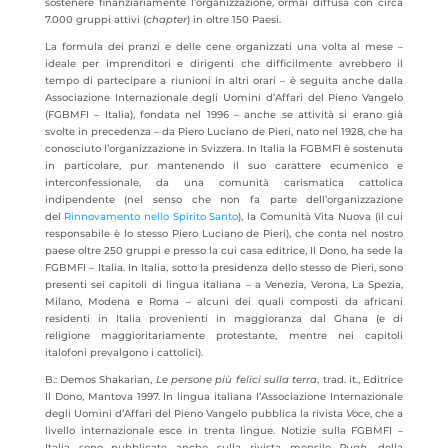
sostenere finanziariamente l’organizzazione, ormai diffusa con circa
7.000 gruppi attivi (
chapter
) in oltre 150 Paesi.
La formula dei pranzi e delle cene organizzati una volta al mese –
ideale per imprenditori e dirigenti che difficilmente avrebbero il
tempo di partecipare a riunioni in altri orari – è seguita anche dalla
Associazione Internazionale degli Uomini d’Affari del Pieno Vangelo
(FGBMFI – Italia), fondata nel 1996 – anche se attività si erano già
svolte in precedenza – da Piero Luciano de Pieri, nato nel 1928, che ha
conosciuto l’organizzazione in Svizzera. In Italia la FGBMFI è sostenuta
in particolare, pur mantenendo il suo carattere ecumenico e
interconfessionale, da una comunità carismatica cattolica
indipendente (nel senso che non fa parte dell’organizzazione
del
Rinnovamento nello Spirito Santo
), la Comunità Vita Nuova (il cui
responsabile è lo stesso Piero Luciano de Pieri), che conta nel nostro
paese oltre 250 gruppi e presso la cui casa editrice, Il Dono, ha sede la
FGBMFI – Italia. In Italia, sotto la presidenza dello stesso de Pieri, sono
presenti sei capitoli di lingua italiana – a Venezia, Verona, La Spezia,
Milano, Modena e Roma – alcuni dei quali composti da africani
residenti in Italia provenienti in maggioranza dal Ghana (e di
religione maggioritariamente protestante, mentre nei capitoli
italofoni prevalgono i cattolici).
B.: Demos Shakarian,
Le persone più felici sulla terra
, trad. it., Editrice
Il Dono, Mantova 1997. In lingua italiana l’Associazione Internazionale
degli Uomini d’Affari del Pieno Vangelo pubblica la rivista
Voce
, che a
livello internazionale esce in trenta lingue. Notizie sulla FGBMFI –
Italia sono pubblicate anche sulla rivista mensile
Ruah
, della