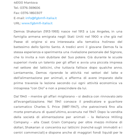
46100 Mantova
Tel.: 0376-369606
Fax: 0376-1850307
E-mail:
info@fgbmfi-italia.it
URL:
www.fgbmfi-italia.it
Demos Shakarian (1913-1993) nasce nel 1913 a Los Angeles, in una
famiglia armena emigrata negli Stati Uniti nel 1900 e che già nel
Paese di origine si era interessata alla tematica
holiness
del
battesimo dello Spirito Santo. A tredici anni il giovane Demos fa la
stessa esperienza e sperimenta una rivelazione personale del Signore,
che lo invita a non dubitare del Suo potere. Già durante le scuole
superiori rivela un talento per gli affari e avvia una piccola impresa
nel settore dei latticini, che tuttavia fallisce dopo qualche anno.
Lentamente, Demos riprende le attività nei settori del latte e
dell’alimentazione per animali, e afferma di avere imparato dalle
prime traversie la lezione secondo cui ogni attività economica va
intrapresa “con Dio” e non a prescindere da lui.
Dal 1940 – mentre gli affari migliorano – si dedica con rinnovato zelo
all’evangelizzazione. Nel 1941 conosce il predicatore e guaritore
carismatico Charles S. Price (1887-1947), che patrocinerà fino alla
morte prematura di quest’ultimo, avvenuta nel 1947. Dopo la vendita
della società di alimentazione per animali – la Reliance Milling
Company – alla Coast Grain Company per oltre mezzo milione di
dollari, Shakarian si concentra sui latticini (nonché sugli immobili e i
centri commerciali) e dispone anche di maggiori fondi liquidi per le