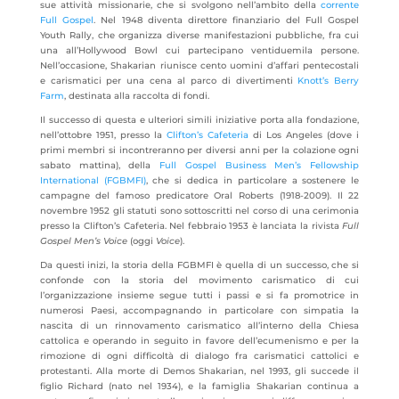
sue attività missionarie, che si svolgono nell’ambito della
corrente
Full Gospel
. Nel 1948 diventa direttore finanziario del Full Gospel
Youth Rally, che organizza diverse manifestazioni pubbliche, fra cui
una all’Hollywood Bowl cui partecipano ventiduemila persone.
Nell’occasione, Shakarian riunisce cento uomini d’affari pentecostali
e carismatici per una cena al parco di divertimenti
Knott’s Berry
Farm
, destinata alla raccolta di fondi.
Il successo di questa e ulteriori simili iniziative porta alla fondazione,
nell’ottobre 1951, presso la
Clifton’s Cafeteria
di Los Angeles (dove i
primi membri si incontreranno per diversi anni per la colazione ogni
sabato mattina), della
Full Gospel Business Men’s Fellowship
International (FGBMFI)
, che si dedica in particolare a sostenere le
campagne del famoso predicatore Oral Roberts (1918-2009). Il 22
novembre 1952 gli statuti sono sottoscritti nel corso di una cerimonia
presso la Clifton’s Cafeteria. Nel febbraio 1953 è lanciata la rivista
Full
Gospel Men’s Voice
(oggi
Voice
).
Da questi inizi, la storia della FGBMFI è quella di un successo, che si
confonde con la storia del movimento carismatico di cui
l’organizzazione insieme segue tutti i passi e si fa promotrice in
numerosi Paesi, accompagnando in particolare con simpatia la
nascita di un rinnovamento carismatico all’interno della Chiesa
cattolica e operando in seguito in favore dell’ecumenismo e per la
rimozione di ogni difficoltà di dialogo fra carismatici cattolici e
protestanti. Alla morte di Demos Shakarian, nel 1993, gli succede il
figlio Richard (nato nel 1934), e la famiglia Shakarian continua a