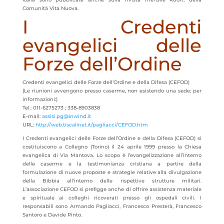
Comunità Vita Nuova.
I Credenti
evangelici delle
Forze dell’Ordine
Credenti evangelici delle Forze dell’Ordine e della Difesa (CEFOD)
(Le riunioni avvengono presso caserme, non esistendo una sede; per
informazioni:)
Tel.: 011-6275273 ; 338-8903838
E-mail:
assisi.pg@inwind.it
URL:
http://web.tiscalinet.it/pagliacci/CEFOD.htm
I Credenti evangelici delle Forze dell’Ordine e della Difesa (CEFOD) si
costituiscono a Collegno (Torino) il 24 aprile 1999 presso la Chiesa
evangelica di Via Mantova. Lo scopo è l’evangelizzazione all’interno
delle caserme e la testimonianza cristiana a partire della
formulazione di nuove proposte e strategie relative alla divulgazione
della Bibbia all’interno delle rispettive strutture militari.
L’associazione CEFOD si prefigge anche di offrire assistenza materiale
e spirituale ai colleghi ricoverati presso gli ospedali civili. I
responsabili sono Armando Pagliacci, Francesco Presterà, Francesco
Santoro e Davide Pinto.