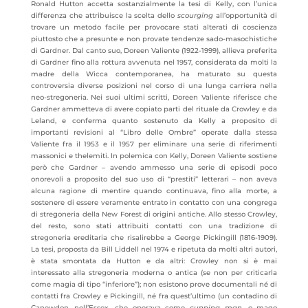
Ronald Hutton accetta sostanzialmente la tesi di Kelly, con l’unica
differenza che attribuisce la scelta dello
scourging
all’opportunità di
trovare un metodo facile per provocare stati alterati di coscienza
piuttosto che a presunte e non provate tendenze sado-masochistiche
di Gardner. Dal canto suo, Doreen Valiente (1922-1999), allieva preferita
di Gardner fino alla rottura avvenuta nel 1957, considerata da molti la
madre della Wicca contemporanea, ha maturato su questa
controversia diverse posizioni nel corso di una lunga carriera nella
neo-stregoneria. Nei suoi ultimi scritti, Doreen Valiente riferisce che
Gardner ammetteva di avere copiato parti del rituale da Crowley e da
Leland, e conferma quanto sostenuto da Kelly a proposito di
importanti revisioni al “Libro delle Ombre” operate dalla stessa
Valiente fra il 1953 e il 1957 per eliminare una serie di riferimenti
massonici e thelemiti. In polemica con Kelly, Doreen Valiente sostiene
però che Gardner – avendo ammesso una serie di episodi poco
onorevoli a proposito del suo uso di “prestiti” letterari – non aveva
alcuna ragione di mentire quando continuava, fino alla morte, a
sostenere di essere veramente entrato in contatto con una congrega
di stregoneria della New Forest di origini antiche. Allo stesso Crowley,
del resto, sono stati attribuiti contatti con una tradizione di
stregoneria ereditaria che risalirebbe a George Pickingill (1816-1909).
La tesi, proposta da Bill Liddell nel 1974 e ripetuta da molti altri autori,
è stata smontata da Hutton e da altri: Crowley non si è mai
interessato alla stregoneria moderna o antica (se non per criticarla
come magia di tipo “inferiore”); non esistono prove documentali né di
contatti fra Crowley e Pickingill, né fra quest’ultimo (un contadino di
Canewdon, nell’Essex, che operava come
cunning man
, o mago