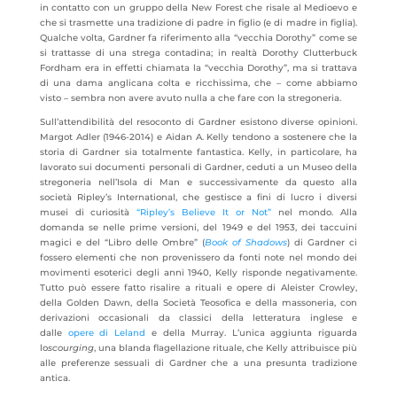
in contatto con un gruppo della New Forest che risale al Medioevo e
che si trasmette una tradizione di padre in figlio (e di madre in figlia).
Qualche volta, Gardner fa riferimento alla “vecchia Dorothy” come se
si trattasse di una strega contadina; in realtà Dorothy Clutterbuck
Fordham era in effetti chiamata la “vecchia Dorothy”, ma si trattava
di una dama anglicana colta e ricchissima, che – come abbiamo
visto – sembra non avere avuto nulla a che fare con la stregoneria.
Sull’attendibilità del resoconto di Gardner esistono diverse opinioni.
Margot Adler (1946-2014) e Aidan A. Kelly tendono a sostenere che la
storia di Gardner sia totalmente fantastica. Kelly, in particolare, ha
lavorato sui documenti personali di Gardner, ceduti a un Museo della
stregoneria nell’Isola di Man e successivamente da questo alla
società Ripley’s International, che gestisce a fini di lucro i diversi
musei di curiosità
“Ripley’s Believe It or Not”
nel mondo. Alla
domanda se nelle prime versioni, del 1949 e del 1953, dei taccuini
magici e del “Libro delle Ombre” (
Book of Shadows
) di Gardner ci
fossero elementi che non provenissero da fonti note nel mondo dei
movimenti esoterici degli anni 1940, Kelly risponde negativamente.
Tutto può essere fatto risalire a rituali e opere di Aleister Crowley,
della Golden Dawn, della Società Teosofica e della massoneria, con
derivazioni occasionali da classici della letteratura inglese e
dalle
opere di Leland
e della Murray. L’unica aggiunta riguarda
lo
scourging
, una blanda flagellazione rituale, che Kelly attribuisce più
alle preferenze sessuali di Gardner che a una presunta tradizione
antica.