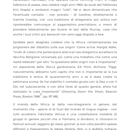
folklorico di paese, reso celebre negli anni 1960 da studi del folklorista
Eric Maple) e ambienti magici “colti”. Né si deve dimenticare che
l’eventuale contatto – non provato – di Gardner, direttamente o
tramite Crowley, con una tradizione di stregoneria più antica non
riporterebbe comunque al paganesimo precristiano, a meno di
prendere letteralmente per buone le tesi della Murray, cosa che
anche i suoi critici più benevoli non sono oggi disposti a fare.
Sarebbe però sbagliato credere che la Wicca contemporanea sia
prigioniera del dibattito sulle sue origini. Come scrive Margot Adler,
“molti di coloro che partecipano al
revival
neo-stregonico accettano la
Vecchia Religione Universale più come una metafora che come una
realtà letterale”; per altri, “la questione delle origini non è importante”.
Un esponente della Wicca gardneriana, Ed Fitch, dichiara: “Oggi,
naturalmente, abbiamo tutti capito che non è importante se la tua
tradizione è antica di quarantamila anni o se è stata creata la
settimana scorsa. Se hai stabilito il contatto giusto con la Dea o con il
Dio nel subcosciente, e con altre forze di questo genere, allora hai
realizzato la cosa importante” (
Drawing Down the Moon
, Beacon
2
Press, Boston 1986
, pp. 87-88).
Il mondo della Wicca (e della neo-stregoneria in genere, dal
momento che – specie al di fuori del mondo di lingua inglese – non
tutti accettano l’etichetta Wicca) è una costellazione instabile di
gruppi in genere piccoli che si formano, si dividono, si ritrovano in
festival annuali, leggono gli stessi giornali (a loro volta peraltro spesso
effimeri) e frequentano le stesse librerie. Non vi è dubbio, tuttavia,