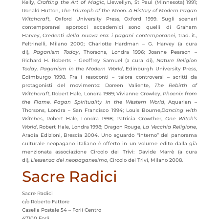
Kelly,
Crafting the Art of Magic
, Llewellyn, St Paul (Minnesota) 1991;
Ronald Hutton,
The Triumph of the Moon. A History of Modern Pagan
Witchcraft
, Oxford University Press, Oxford 1999. Sugli scenari
contemporanei approcci accademici sono quelli di Graham
Harvey,
Credenti della nuova era: i pagani contemporanei
, trad. it.,
Feltrinelli, Milano 2000; Charlotte Hardman – G. Harvey (a cura
di),
Paganism Today
, Thorsons, Londra 1996; Joanne Pearson –
Richard H. Roberts – Geoffrey Samuel (a cura di),
Nature Religion
Today. Paganism in the Modern World
, Edinburgh University Press,
Edimburgo 1998. Fra i resoconti – talora controversi – scritti da
protagonisti del movimento: Doreen Valiente,
The Rebirth of
Witchcraft
, Robert Hale, Londra 1989; Vivianne Crowley,
Phoenix from
the Flame. Pagan Spirituality in the Western World
, Aquarian –
Thorsons, Londra – San Francisco 1994; Louis Bourne,
Dancing with
Witches
, Robert Hale, Londra 1998; Patricia Crowther,
One Witch’s
World
, Robert Hale, Londra 1998; Dragon Rouge,
La Vecchia Religione
,
Aradia Edizioni, Brescia 2004. Uno sguardo “interno” del panorama
culturale neopagano italiano è offerto in un volume edito dalla già
menzionata associazione Circolo dei Trivi: Davide Marrè (a cura
di),
L’essenza del neopaganesimo
, Circolo dei Trivi, Milano 2008.
Sacre Radici
Sacre Radici
c/o Roberto Fattore
Casella Postale 54 – Forlì Centro
47100 Forlì