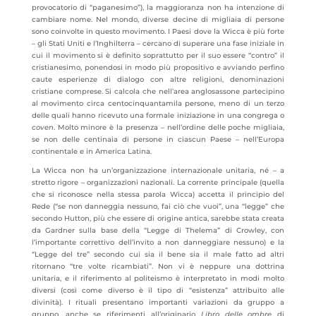
provocatorio di “paganesimo”), la maggioranza non ha intenzione di
cambiare nome. Nel mondo, diverse decine di migliaia di persone
sono coinvolte in questo movimento. I Paesi dove la Wicca è più forte
– gli Stati Uniti e l’Inghilterra – cercano di superare una fase iniziale in
cui il movimento si è definito soprattutto per il suo essere “contro” il
cristianesimo, ponendosi in modo più propositivo e avviando perfino
caute esperienze di dialogo con altre religioni, denominazioni
cristiane comprese. Si calcola che nell’area anglosassone partecipino
al movimento circa centocinquantamila persone, meno di un terzo
delle quali hanno ricevuto una formale iniziazione in una congrega o
coven
. Molto minore è la presenza – nell’ordine delle poche migliaia,
se non delle centinaia di persone in ciascun Paese – nell’Europa
continentale e in America Latina.
La Wicca non ha un’organizzazione internazionale unitaria, né – a
stretto rigore – organizzazioni nazionali. La corrente principale (quella
che si riconosce nella stessa parola Wicca) accetta il principio del
Rede (“se non danneggia nessuno, fai ciò che vuoi”, una “legge” che
secondo Hutton, più che essere di origine antica, sarebbe stata creata
da Gardner sulla base della “Legge di Thelema” di Crowley, con
l’importante correttivo dell’invito a non danneggiare nessuno) e la
“Legge del tre” secondo cui sia il bene sia il male fatto ad altri
ritornano “tre volte ricambiati”. Non vi è neppure una dottrina
unitaria, e il riferimento al politeismo è interpretato in modi molto
diversi (così come diverso è il tipo di “esistenza” attribuito alle
divinità). I rituali presentano importanti variazioni da gruppo a
gruppo, anche se riferimenti all’originario
Libro delle ombre
di