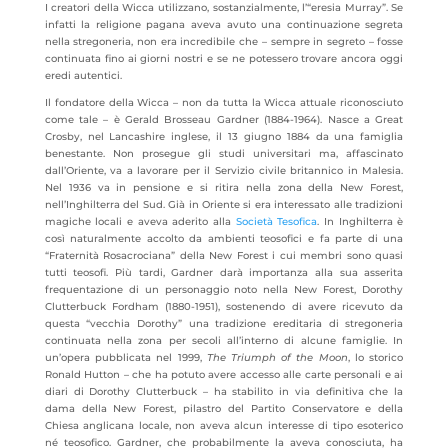
I creatori della Wicca utilizzano, sostanzialmente, l’“eresia Murray”. Se
infatti la religione pagana aveva avuto una continuazione segreta
nella stregoneria, non era incredibile che – sempre in segreto – fosse
continuata fino ai giorni nostri e se ne potessero trovare ancora oggi
eredi autentici.
Il fondatore della Wicca – non da tutta la Wicca attuale riconosciuto
come tale – è Gerald Brosseau Gardner (1884-1964). Nasce a Great
Crosby, nel Lancashire inglese, il 13 giugno 1884 da una famiglia
benestante. Non prosegue gli studi universitari ma, affascinato
dall’Oriente, va a lavorare per il Servizio civile britannico in Malesia.
Nel 1936 va in pensione e si ritira nella zona della New Forest,
nell’Inghilterra del Sud. Già in Oriente si era interessato alle tradizioni
magiche locali e aveva aderito alla
Società Tesofica
. In Inghilterra è
così naturalmente accolto da ambienti teosofici e fa parte di una
“Fraternità Rosacrociana” della New Forest i cui membri sono quasi
tutti teosofi. Più tardi, Gardner darà importanza alla sua asserita
frequentazione di un personaggio noto nella New Forest, Dorothy
Clutterbuck Fordham (1880-1951), sostenendo di avere ricevuto da
questa “vecchia Dorothy” una tradizione ereditaria di stregoneria
continuata nella zona per secoli all’interno di alcune famiglie. In
un’opera pubblicata nel 1999,
The Triumph of the Moon
, lo storico
Ronald Hutton – che ha potuto avere accesso alle carte personali e ai
diari di Dorothy Clutterbuck – ha stabilito in via definitiva che la
dama della New Forest, pilastro del Partito Conservatore e della
Chiesa anglicana locale, non aveva alcun interesse di tipo esoterico
né teosofico. Gardner, che probabilmente la aveva conosciuta, ha