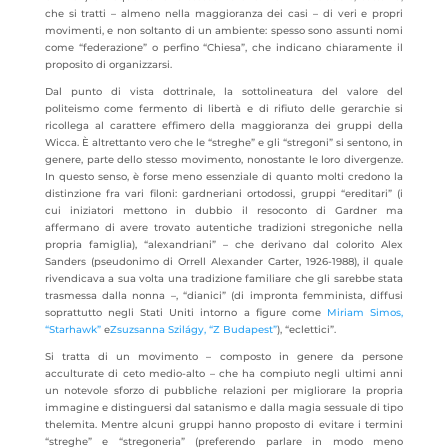
che si tratti – almeno nella maggioranza dei casi – di veri e propri
movimenti, e non soltanto di un ambiente: spesso sono assunti nomi
come “federazione” o perfino “Chiesa”, che indicano chiaramente il
proposito di organizzarsi.
Dal punto di vista dottrinale, la sottolineatura del valore del
politeismo come fermento di libertà e di rifiuto delle gerarchie si
ricollega al carattere effimero della maggioranza dei gruppi della
Wicca. È altrettanto vero che le “streghe” e gli “stregoni” si sentono, in
genere, parte dello stesso movimento, nonostante le loro divergenze.
In questo senso, è forse meno essenziale di quanto molti credono la
distinzione fra vari filoni: gardneriani ortodossi, gruppi “ereditari” (i
cui iniziatori mettono in dubbio il resoconto di Gardner ma
affermano di avere trovato autentiche tradizioni stregoniche nella
propria famiglia), “alexandriani” – che derivano dal colorito Alex
Sanders (pseudonimo di Orrell Alexander Carter, 1926-1988), il quale
rivendicava a sua volta una tradizione familiare che gli sarebbe stata
trasmessa dalla nonna –, “dianici” (di impronta femminista, diffusi
soprattutto negli Stati Uniti intorno a figure come
Miriam Simos,
“Starhawk”
e
Zsuzsanna Szilágy, “Z Budapest”
), “eclettici”.
Si tratta di un movimento – composto in genere da persone
acculturate di ceto medio-alto – che ha compiuto negli ultimi anni
un notevole sforzo di pubbliche relazioni per migliorare la propria
immagine e distinguersi dal satanismo e dalla magia sessuale di tipo
thelemita. Mentre alcuni gruppi hanno proposto di evitare i termini
“streghe” e “stregoneria” (preferendo parlare in modo meno