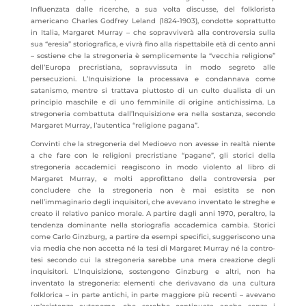
Influenzata dalle ricerche, a sua volta discusse, del folklorista
americano Charles Godfrey Leland (1824-1903), condotte soprattutto
in Italia, Margaret Murray – che sopravviverà alla controversia sulla
sua “eresia” storiografica, e vivrà fino alla rispettabile età di cento anni
– sostiene che la stregoneria è semplicemente la “vecchia religione”
dell’Europa precristiana, sopravvissuta in modo segreto alle
persecuzioni. L’Inquisizione la processava e condannava come
satanismo, mentre si trattava piuttosto di un culto dualista di un
principio maschile e di uno femminile di origine antichissima. La
stregoneria combattuta dall’Inquisizione era nella sostanza, secondo
Margaret Murray, l’autentica “religione pagana”.
Convinti che la stregoneria del Medioevo non avesse in realtà niente
a che fare con le religioni precristiane “pagane”, gli storici della
stregoneria accademici reagiscono in modo violento al libro di
Margaret Murray, e molti approfittano della controversia per
concludere che la stregoneria non è mai esistita se non
nell’immaginario degli inquisitori, che avevano inventato le streghe e
creato il relativo panico morale. A partire dagli anni 1970, peraltro, la
tendenza dominante nella storiografia accademica cambia. Storici
come Carlo Ginzburg, a partire da esempi specifici, suggeriscono una
via media che non accetta né la tesi di Margaret Murray né la contro-
tesi secondo cui la stregoneria sarebbe una mera creazione degli
inquisitori. L’Inquisizione, sostengono Ginzburg e altri, non ha
inventato la stregoneria: elementi che derivavano da una cultura
folklorica – in parte antichi, in parte maggiore più recenti – avevano