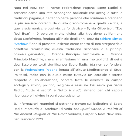
Nata nel 1992 con il nome Federazione Pagana, Sacre Radici si
presenta come una rete neopagana nazionale che accoglie tutte le
tradizioni pagane, e ne fanno parte persone che studiano e praticano
le più svariate correnti: da quella greco-romana a quella celtica, a
quella sciamanica, e così via. La fondatrice – Sylvia Gilbertson, “Zoe
Red Bear” – è peraltro molto vicina alla tradizione californiana
detta
Reclaiming
, fondata all’inizio degli anni 1980 da
Miriam Simos,
“Starhawk
” che si presenta insieme come centro di neo-stregoneria e
collettivo femminista; questa tradizione riconosce due principi
cosmici generatori, il Grande Principio Femminile e il Grande
Principio Maschile, che si manifestano in una molteplicità di dei e
dee. Essere politeisti significa per Sacre Radici (da non confondersi
con la
Federazione Pagana
legata all’Istituto Mediterraneo di Studi
Politeisti, realtà con la quale esiste tuttavia un cordiale e stretto
rapporto di collaborazione) onorare tutte le diversità in campo
ecologico, etnico, politico, religioso e sessuale. Del resto, per Sacre
Radici, “tutto è sacro”, e “tutto è vivo”, almeno per chi sappia
riconoscere il divino in ogni cosa esistente.
B.: Informazioni maggiori si potranno trovare sul bollettino di Sacre
Radici
Mercurio
; di Starhawk si veda
The Spiral Dance. A Rebirth of
the Ancient Religion of the Great Goddess
, Harper & Row, New York-
San Francisco 1979.