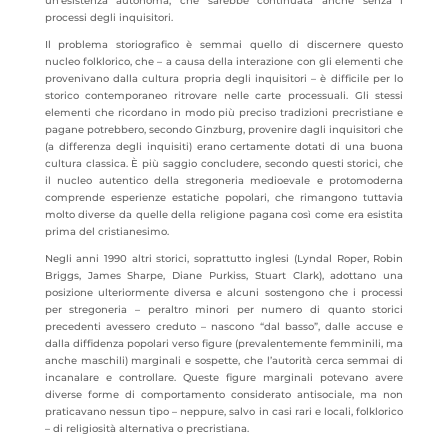
un’esistenza autonoma, che sarebbe continuata anche senza i
processi degli inquisitori.
Il problema storiografico è semmai quello di discernere questo
nucleo folklorico, che – a causa della interazione con gli elementi che
provenivano dalla cultura propria degli inquisitori – è difficile per lo
storico contemporaneo ritrovare nelle carte processuali. Gli stessi
elementi che ricordano in modo più preciso tradizioni precristiane e
pagane potrebbero, secondo Ginzburg, provenire dagli inquisitori che
(a differenza degli inquisiti) erano certamente dotati di una buona
cultura classica. È più saggio concludere, secondo questi storici, che
il nucleo autentico della stregoneria medioevale e protomoderna
comprende esperienze estatiche popolari, che rimangono tuttavia
molto diverse da quelle della religione pagana così come era esistita
prima del cristianesimo.
Negli anni 1990 altri storici, soprattutto inglesi (Lyndal Roper, Robin
Briggs, James Sharpe, Diane Purkiss, Stuart Clark), adottano una
posizione ulteriormente diversa e alcuni sostengono che i processi
per stregoneria – peraltro minori per numero di quanto storici
precedenti avessero creduto – nascono “dal basso”, dalle accuse e
dalla diffidenza popolari verso figure (prevalentemente femminili, ma
anche maschili) marginali e sospette, che l’autorità cerca semmai di
incanalare e controllare. Queste figure marginali potevano avere
diverse forme di comportamento considerato antisociale, ma non
praticavano nessun tipo – neppure, salvo in casi rari e locali, folklorico
– di religiosità alternativa o precristiana.