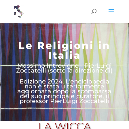
Le Religioni in
Italia
Massimo Introvigne - PierLuigi
Zoccatelli (sotto la direzione di)
Edizione 2024. L'enciclopedia
non è stata ulteriormente
aggiornata dopo la scomparsa
del suo principale curatore, il
professor PierLuigi Zoccatelli
LA WICCA