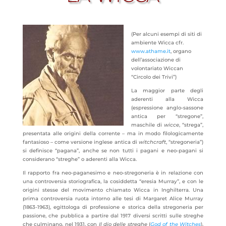
(Per alcuni esempi di siti di
ambiente Wicca cfr.
www.athame.it
, organo
dell’associazione di
volontariato Wiccan
“Circolo dei Trivi”)
La maggior parte degli
aderenti alla Wicca
(espressione anglo-sassone
antica per “stregone”,
maschile di
wicce
, “strega”,
presentata alle origini della corrente – ma in modo filologicamente
fantasioso – come versione inglese antica di
witchcraft
, “stregoneria”)
si definisce “pagana”, anche se non tutti i pagani e neo-pagani si
considerano “streghe” o aderenti alla Wicca.
Il rapporto fra neo-paganesimo e neo-stregoneria è in relazione con
una controversia storiografica, la cosiddetta “eresia Murray”, e con le
origini stesse del movimento chiamato Wicca in Inghilterra. Una
prima controversia ruota intorno alle tesi di Margaret Alice Murray
(1863-1963), egittologa di professione e storica della stregoneria per
passione, che pubblica a partire dal 1917 diversi scritti sulle streghe
che culminano, nel 1931, con
Il dio delle streghe
(
God of the Witches
).