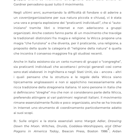
Gardner pervadono quasi tutto il movimento.
Negli ultimi anni, aumentando la difficoltà di fondare o di aderire a
un
coven
(organizzazione per sua natura piccola e chiusa), vi è stata
una vera e propria esplosione dei “praticanti individuali”, che si “auto-
iniziano” tramite libri o Internet e non aderiscono a gruppi
organizzati. Anche costoro fanno parte di un movimento che travolge
le tradizionali distinzioni fra magia e religione: la Wicca propone una
magia “che funziona” e che diventa, per il praticante, una religione, a
proposito della quale la categoria di “religione della natura” è quella
che incontra il consenso maggiore fra gli studiosi recenti.
Anche in Italia esistono sia un certo numero di gruppi o “congreghe”,
sia praticanti individuali che accettano i principi generali così come
sono stati elaborati in Inghilterra e negli Stati Uniti, sia – ancora – altri
i quali pensano che la struttura e le regole della Wicca siano
tipicamente anglosassoni e non si applichino necessariamente alla
ricca tradizione della stregoneria italiana. Vi sono persone in Italia che
si definiscono “streghe” ma che non si considerano parte della Wicca,
preferendo attingere ai vari patrimoni regionali italiani. Il movimento
rimane essenzialmente fluido e poco organizzato, anche se ha trovato
in Internet uno strumento di coordinamento particolarmente adatto
ai suoi scopi.
B.: Sulle origini e la storia essenziali sono: Margot Adler,
Drawing
Down the Moon. Witches, Druids, Goddess-Worshippers, and Other
2
Pagans in America Today
, Beacon Press, Boston 1986
; Aidan