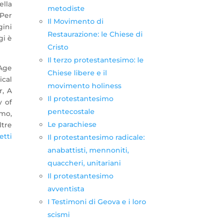
ella
metodiste
 Per
Il Movimento di
gini
Restaurazione: le Chiese di
gi è
Cristo
Il terzo protestantesimo: le
 Age
Chiese libere e il
cal
movimento holiness
r, A
Il protestantesimo
y of
pentecostale
imo,
Le parachiese
ltre
tti
Il protestantesimo radicale:
anabattisti, mennoniti,
quaccheri, unitariani
Il protestantesimo
avventista
I Testimoni di Geova e i loro
scismi