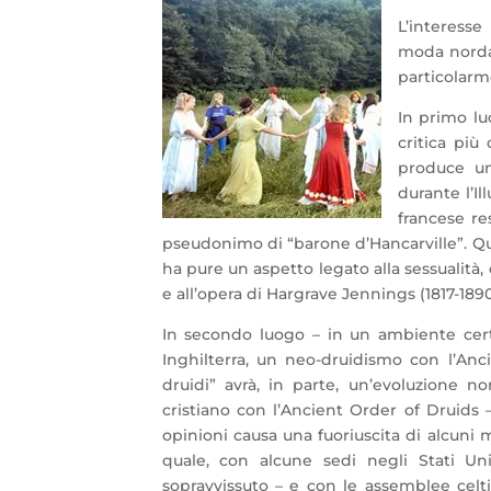
L’interesse
moda nordam
particolarm
In primo l
critica più
produce un
durante l’I
francese re
pseudonimo di “barone d’Hancarville”. Qu
ha pure un aspetto legato alla sessualità,
e all’opera di Hargrave Jennings (1817-1890
In secondo luogo – in un ambiente cer
Inghilterra, un neo-druidismo con l’Anc
druidi” avrà, in parte, un’evoluzione n
cristiano con l’Ancient Order of Druids 
opinioni causa una fuoriuscita di alcuni
quale, con alcune sedi negli Stati Uni
sopravvissuto – e con le assemblee cel