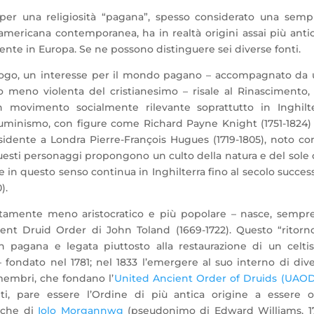
 per una religiosità “pagana”, spesso considerato una semp
ericana contemporanea, ha in realtà origini assai più anti
ente in Europa. Se ne possono distinguere sei diverse fonti.
uogo, un interesse per il mondo pagano – accompagnato da 
 o meno violenta del cristianesimo – risale al Rinascimento
 movimento socialmente rilevante soprattutto in Inghilte
lluminismo, con figure come
Richard Payne Knight (1751-1824) 
sidente a Londra Pierre-François Hugues (1719-1805), noto co
esti personaggi propongono un culto della natura e del sole
 e in questo senso continua in Inghilterra fino al secolo succes
).
tamente meno aristocratico e più popolare – nasce, sempre
ient Druid Order di John Toland (1669-1722). Questo “ritorn
on pagana e legata piuttosto alla restaurazione di un celt
– fondato nel 1781; nel 1833 l’emergere al suo interno di div
 membri, che fondano l’
United Ancient Order of Druids (UAOD
ti, pare essere l’Ordine di più antica origine a essere 
tiche di
Iolo Morgannwg
(pseudonimo di Edward Williams, 17