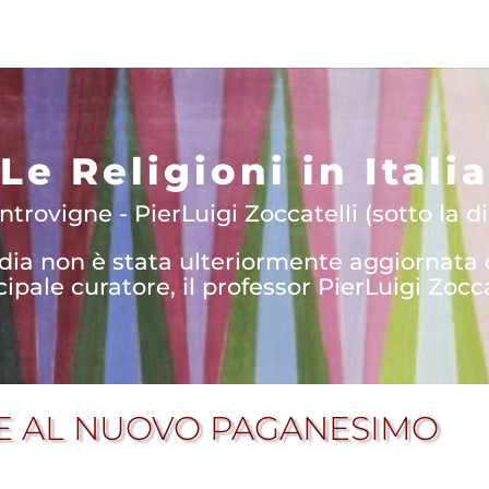
Le Religioni in Italia
trovigne - PierLuigi Zoccatelli (sotto la di
edia non è stata ulteriormente aggiornata
cipale curatore, il professor PierLuigi Zocca
E AL NUOVO PAGANESIMO