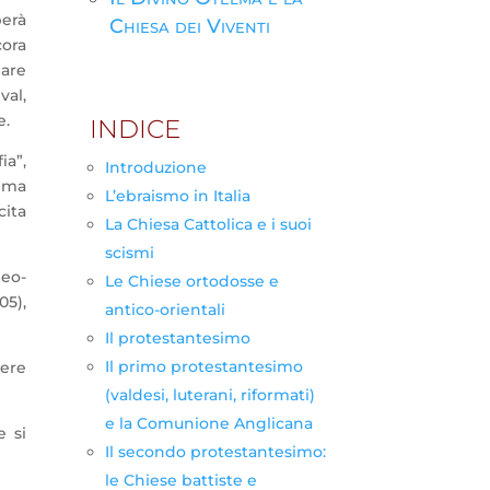
perà
Chiesa dei Viventi
cora
iare
val,
e.
INDICE
ia”,
Introduzione
, ma
L’ebraismo in Italia
ita
La Chiesa Cattolica e i suoi
scismi
Neo-
Le Chiese ortodosse e
05),
antico-orientali
Il protestantesimo
Il primo protestantesimo
tere
(valdesi, luterani, riformati)
e la Comunione Anglicana
e si
Il secondo protestantesimo:
le Chiese battiste e