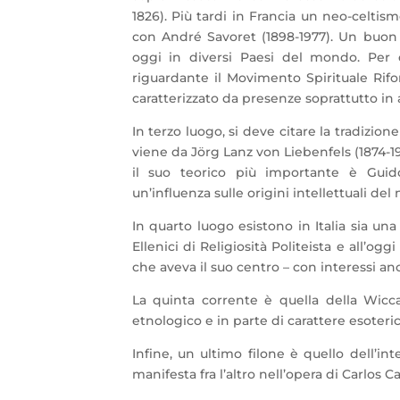
1826). Più tardi in Francia un neo-celtis
con André Savoret (1898-1977). Un buon
oggi in diversi Paesi del mondo. Per qu
riguardante il Movimento Spirituale Rifo
caratterizzato da presenze soprattutto in 
In terzo luogo, si deve citare la tradizione
viene da Jörg Lanz von Liebenfels (1874-19
il suo teorico più importante è Guido
un’influenza sulle origini intellettuali de
In quarto luogo esistono in Italia sia un
Ellenici di Religiosità Politeista e all’og
che aveva il suo centro – con interessi anc
La quinta corrente è quella della Wicca
etnologico e in parte di carattere esoteri
Infine, un ultimo filone è quello dell’i
manifesta fra l’altro nell’opera di Carlos 