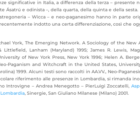
significative in Italia, a differenza della terza – presente n
e Ásatrú e odinista –, della quarta, della quinta e della sesta.
-stregoneria – Wicca – e neo-paganesimo hanno in parte ori
 recentemente indotto una certa differenziazione, così che og
Michael York, The Emerging Network. A Sociology of the New
ttlefield, Lanham (Maryland) 1995; James R. Lewis, Magi
niversity of New York Press, New York 1996; Helen A. Berge
-Paganism and Witchcraft in the United States, Universit
olina) 1999. Alcuni testi sono raccolti in AA.VV., Neo-Paganes
colare riferimento alle presenze in Lombardia, si rimanda ino
mo Introvigne – Andrea Menegotto – PierLuigi Zoccatelli,
Aspe
in Lombardia
, Sinergie, San Giuliano Milanese (Milano) 2001.