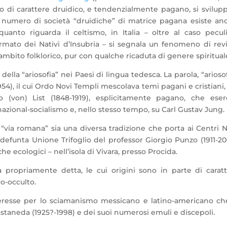
mo di carattere druidico, e tendenzialmente pagano, si svilup
 numero di società “druidiche” di matrice pagana esiste an
anto riguarda il celtismo, in Italia – oltre al caso pecul
rmato dei Nativi d’Insubria – si segnala un fenomeno di revi
ambito folklorico, pur con qualche ricaduta di genere spiritual
 della “ariosofia” nei Paesi di lingua tedesca. La parola, “ariosof
54), il cui Ordo Novi Templi mescolava temi pagani e cristiani
 (von) List (1848-1919), esplicitamente pagano, che eserc
l nazional-socialismo e, nello stesso tempo, su Carl Gustav Jung.
a “via romana” sia una diversa tradizione che porta ai Centri 
gi defunta Unione Trifoglio del professor Giorgio Punzo (1911-20
he ecologici – nell’isola di Vivara, presso Procida.
 propriamente detta, le cui origini sono in parte di carat
co-occulto.
nteresse per lo sciamanismo messicano e latino-americano ch
Castaneda (1925?-1998) e dei suoi numerosi emuli e discepoli.