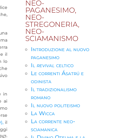
NEO-
lice
PAGANESIMO,
che,
NEO-
STREGONERIA,
NEO-
una
SCIAMANISMO
, ma
rra
Introduzione al nuovo
e il
paganesimo
n lo
Il
revival
celtico
 che
Le correnti Ásatrú e
sivo
odinista
Il tradizionalismo
 in
romano
o ai
Il nuovo politeismo
ismo
La Wicca
erse
La corrente neo-
),
il
sciamanica
oggi
47-
Il Divino Otelma e la