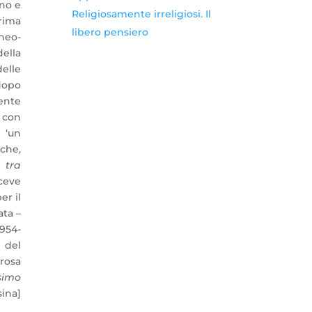
ano e
Religiosamente irreligiosi. Il
rima
libero pensiero
neo-
ella
elle
 dopo
ente
a con
 ‘un
iche,
 tra
iceve
er il
ata –
1954-
e del
orosa
simo
sina]