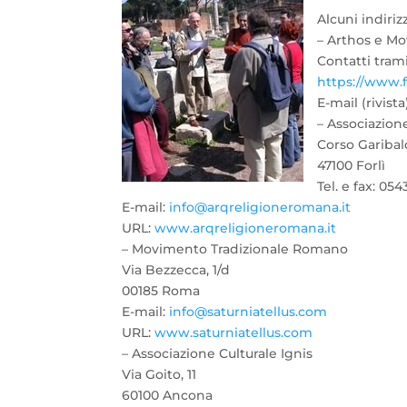
Alcuni indirizz
– Arthos e M
Contatti tram
https://www.
E-mail (rivista
– Associazion
Corso Garibald
47100 Forlì
Tel. e fax: 05
E-mail:
info@arqreligioneromana.it
URL:
www.arqreligioneromana.it
– Movimento Tradizionale Romano
Via Bezzecca, 1/d
00185 Roma
E-mail:
info@saturniatellus.com
URL:
www.saturniatellus.com
– Associazione Culturale Ignis
Via Goito, 11
60100 Ancona