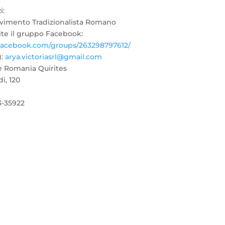
i:
ovimento Tradizionalista Romano
ite il gruppo Facebook:
facebook.com/groups/263298797612/
):
arya.victoriasrl@gmail.com
e Romania Quirites
i, 120
43-35922