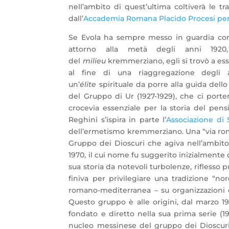
nell’ambito di quest’ultima coltiverà le tra
dall’
Accademia Romana Placido Procesi per i
Se Evola ha sempre messo in guardia cont
attorno alla metà degli anni 192
del
milieu
kremmerziano, egli si trovò a esse
al fine di una riaggregazione degli a
un’
élite
spirituale da porre alla guida dello
del Gruppo di Ur (1927-1929), che ci porte
crocevia essenziale per la storia del pensi
Reghini s’ispira in parte l’
Associazione di 
dell’ermetismo kremmerziano. Una “via roman
Gruppo dei Dioscuri che agiva nell’ambit
1970, il cui nome fu suggerito inizialmente
sua storia da notevoli turbolenze, riflesso 
finiva per privilegiare una tradizione “no
romano-mediterranea – su organizzazioni d
Questo gruppo è alle origini, dal marzo 19
fondato e diretto nella sua prima serie (1
nucleo messinese del gruppo dei Dioscuri,