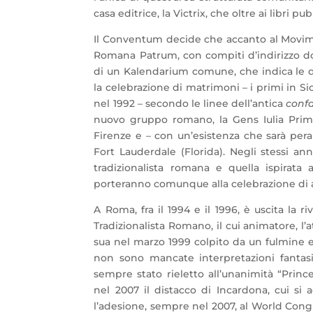
casa editrice, la Victrix, che oltre ai libri pu
Il Conventum decide che accanto al Movime
Romana Patrum, con compiti d’indirizzo dot
di un Kalendarium comune, che indica le dat
la celebrazione di matrimoni – i primi in 
nel 1992 – secondo le linee dell’antica
confa
nuovo gruppo romano, la Gens Iulia Primi
Firenze e – con un’esistenza che sarà peral
Fort Lauderdale (Florida). Negli stessi an
tradizionalista romana e quella ispira
porteranno comunque alla celebrazione di a
A Roma, fra il 1994 e il 1996, è uscita la ri
Tradizionalista Romano, il cui animatore, l’
sua nel marzo 1999 colpito da un fulmine e
non sono mancate interpretazioni fantasi
sempre stato rieletto all’unanimità “Prin
nel 2007 il distacco di Incardona, cui si
l’adesione, sempre nel 2007, al World Congr