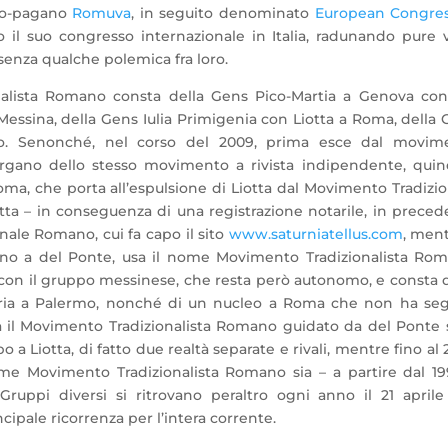
eo-pagano
Romuva
, in seguito denominato
European Congres
il suo congresso internazionale in Italia, radunando pure v
 senza qualche polemica fra loro.
onalista Romano consta della Gens Pico-Martia a Genova con
Messina, della Gens Iulia Primigenia con Liotta a Roma, della
o. Senonché, nel corso del 2009, prima esce dal movim
gano dello stesso movimento a rivista indipendente, quind
ma, che porta all’espulsione di Liotta dal Movimento Tradizi
a – in conseguenza di una registrazione notarile, in preced
nale Romano, cui fa capo il sito
www.saturniatellus.com
, ment
torno a del Ponte, usa il nome Movimento Tradizionalista Rom
 con il gruppo messinese, che resta però autonomo, e consta 
ria a Palermo, nonché di un nucleo a Roma che non ha seg
a il Movimento Tradizionalista Romano guidato da del Ponte s
 Liotta, di fatto due realtà separate e rivali, mentre fino al
ome Movimento Tradizionalista Romano sia – a partire dal 19
uppi diversi si ritrovano peraltro ogni anno il 21 aprile
ncipale ricorrenza per l’intera corrente.