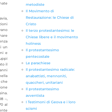
gnate
metodiste
Il Movimento di
Restaurazione: le Chiese di
via,
ioni
Cristo
ivano
Il terzo protestantesimo: le
mare
Chiese libere e il movimento
ienza
holiness
ti un
Il protestantesimo
ani e
pentecostale
ruppi
Le parachiese
to il
Il protestantesimo radicale:
anni
nella
anabattisti, mennoniti,
, che
quaccheri, unitariani
zione
Il protestantesimo
ina.
avventista
08 ‒,
I Testimoni di Geova e i loro
70 al
scismi
ente