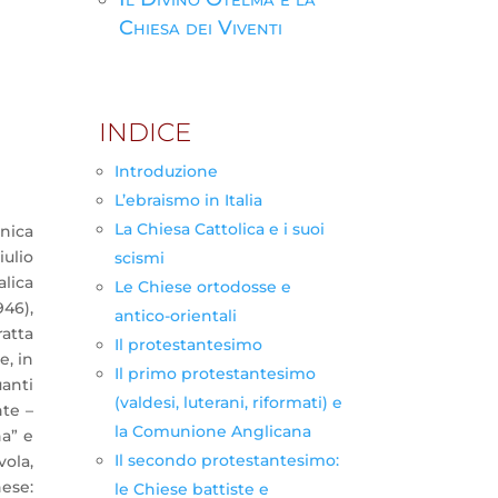
Chiesa dei Viventi
INDICE
Introduzione
L’ebraismo in Italia
La Chiesa Cattolica e i suoi
nica
ulio
scismi
alica
Le Chiese ortodosse e
946),
antico-orientali
atta
Il protestantesimo
e, in
Il primo protestantesimo
uanti
(valdesi, luterani, riformati) e
nte –
la Comunione Anglicana
na” e
Il secondo protestantesimo:
ola,
nese:
le Chiese battiste e