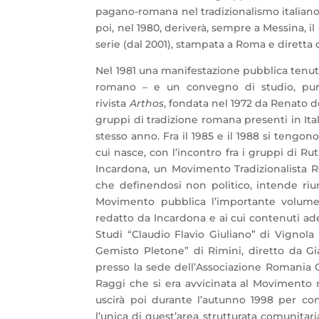
pagano-romana nel tradizionalismo italian
poi, nel 1980, deriverà, sempre a Messina, i
serie (dal 2001), stampata a Roma e diretta
Nel 1981 una manifestazione pubblica tenuta
romano – e un convegno di studio, pure c
rivista
Arthos
, fondata nel 1972 da Renato de
gruppi di tradizione romana presenti in It
stesso anno. Fra il 1985 e il 1988 si tengono
cui nasce, con l’incontro fra i gruppi di 
Incardona, un Movimento Tradizionalista
che definendosi non politico, intende riu
Movimento pubblica l’importante volu
redatto da Incardona e ai cui contenuti a
Studi “Claudio Flavio Giuliano” di Vignol
Gemisto Pletone” di Rimini, diretto da Gia
presso la sede dell’Associazione Romania Qu
Raggi che si era avvicinata al Movimento 
uscirà poi durante l’autunno 1998 per co
l’unica di quest’area strutturata comunitar