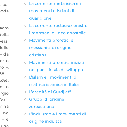
La corrente metafisica e i
a cui
movimenti cristiani di
conda
guarigione
La corrente restaurazionista:
sacro
i mormoni e i neo-apostolici
ella
Movimenti profetici e
versi
dello
messianici di origine
 – da
cristiana
berto
Movimenti profetici iniziati
o –,
nei paesi in via di sviluppo
88 il
L’Islam e i movimenti di
uale
,
matrice islamica in Italia
entro
L’eredità di Gurdjieff
orgio
Gruppi di origine
orlì,
arina
zoroastriana
– ne
L’induismo e i movimenti di
 – e
origine induista
e una