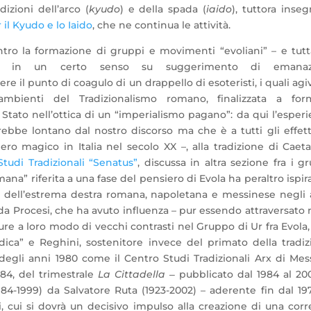
dizioni dell’arco (
kyudo
) e della spada (
iaido
), tuttora inse
l Kyudo e lo Iaido
, che ne continua le attività.
ro la formazione di gruppi e movimenti “evoliani” – e tutta
0, in un certo senso su suggerimento di emanaz
re il punto di coagulo di un drappello di esoteristi, i quali ag
mbienti del Tradizionalismo romano, finalizzata a for
 Stato nell’ottica di un “imperialismo pagano”: da qui l’esper
rebbe lontano dal nostro discorso ma che è a tutti gli effet
ero magico in Italia nel secolo XX –, alla tradizione di Caet
Studi Tradizionali “Senatus”
, discussa in altra sezione fra i g
a” riferita a una fase del pensiero di Evola ha peraltro ispira
o dell’estrema destra romana, napoletana e messinese negli 
 da Procesi, che ha avuto influenza – pur essendo attraversato 
pure a loro modo di vecchi contrasti nel Gruppo di Ur fra Evola
rdica” e Reghini, sostenitore invece del primato della tradi
egli anni 1980 come il Centro Studi Tradizionali Arx di Mess
84, del trimestrale
La Cittadella
‒ pubblicato dal 1984 al 20
984-1999) da Salvatore Ruta (1923-2002) – aderente fin dal 19
 cui si dovrà un decisivo impulso alla creazione di una corr