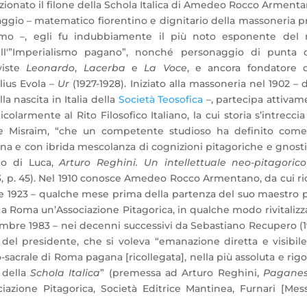
ionato il filone della Schola Italica di Amedeo Rocco Arment
ggio – matematico fiorentino e dignitario della massoneria p
smo –, egli fu indubbiamente il più noto esponente del 
ll'”Imperialismo pagano”, nonché personaggio di punta d
iviste
Leonardo
,
Lacerba
e
La Voce
, e ancora fondatore d
lius Evola –
Ur
(1927-1928). Iniziato alla massoneria nel 1902 –
la nascita in Italia della
Società Teosofica
–, partecipa attivam
olarmente al Rito Filosofico Italiano, la cui storia s’intrecci
 e Misraim, “che un competente studioso ha definito come
ana e con ibrida mescolanza di cognizioni pitagoriche e gnost
rio di Luca,
Arturo Reghini. Un intellettuale neo-pitagorico
3, p. 45). Nel 1910 conosce Amedeo Rocco Armentano, da cui r
bre 1923 – qualche mese prima della partenza del suo maestro p
a a Roma un’Associazione Pitagorica, in qualche modo rivitalizz
cembre 1983 – nei decenni successivi da Sebastiano Recupero (
 del presidente, che si voleva “emanazione diretta e visibil
o-sacrale di Roma pagana [ricollegata], nella più assoluta e rig
e della
Schola Italica
” (premessa ad Arturo Reghini,
Pagane
ociazione Pitagorica, Società Editrice Mantinea, Furnari [Mes