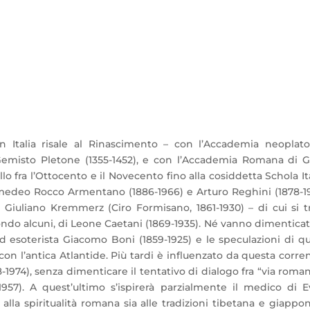
m
in Italia risale al Rinascimento – con l’Accademia neoplato
 Gemisto Pletone (1355-1452), e con l’Accademia Romana di Gi
lo fra l’Ottocento e il Novecento fino alla cosiddetta Schola It
 Amedeo Rocco Armentano (1886-1966) e Arturo Reghini (1878-1
Giuliano Kremmerz (Ciro Formisano, 1861-1930) – di cui si tr
ndo alcuni, di Leone Caetani (1869-1935). Né vanno dimenticat
ed esoterista Giacomo Boni (1859-1925) e le speculazioni di q
con l’antica Atlantide. Più tardi è influenzato da questa corre
98-1974), senza dimenticare il tentativo di dialogo fra “via roma
957). A quest’ultimo s’ispirerà parzialmente il medico di Ev
 alla spiritualità romana sia alle tradizioni tibetana e giappo