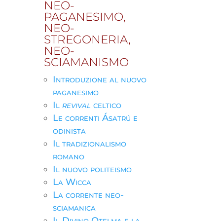
NEO-
PAGANESIMO,
NEO-
STREGONERIA,
NEO-
SCIAMANISMO
Introduzione al nuovo
paganesimo
Il
revival
celtico
Le correnti Ásatrú e
odinista
Il tradizionalismo
romano
Il nuovo politeismo
La Wicca
La corrente neo-
sciamanica
Il Divino Otelma e la