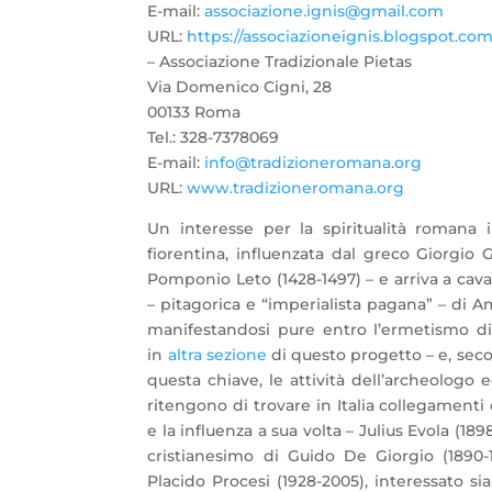
E-mail:
associazione.ignis@gmail.com
URL:
https://associazioneignis.blogspot.co
– Associazione Tradizionale Pietas
Via Domenico Cigni, 28
00133 Roma
Tel.: 328-7378069
E-mail:
info@tradizioneromana.org
URL:
www.tradizioneromana.org
Un interesse per la spiritualità romana 
fiorentina, influenzata dal greco Giorgio
Pomponio Leto (1428-1497) – e arriva a caval
– pitagorica e “imperialista pagana” – di
manifestandosi pure entro l’ermetismo di 
in
altra sezione
di questo progetto – e, seco
questa chiave, le attività dell’archeologo 
ritengono di trovare in Italia collegamenti 
e la influenza a sua volta – Julius Evola (18
cristianesimo di Guido De Giorgio (1890-1
Placido Procesi (1928-2005), interessato sia