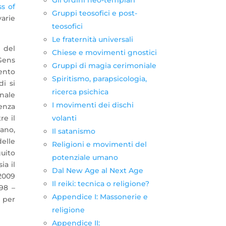
Gli ordini neo-templari
s of
Gruppi teosofici e post-
arie
teosofici
Le fraternità universali
 del
Chiese e movimenti gnostici
 Gens
Gruppi di magia cerimoniale
ento
Spiritismo, parapsicologia,
i si
ricerca psichica
onale
I movimenti dei dischi
enza
re il
volanti
ano,
Il satanismo
delle
Religioni e movimenti del
uito
potenziale umano
ia il
Dal New Age al Next Age
 2009
Il reiki: tecnica o religione?
98 –
Appendice I: Massonerie e
 per
religione
Appendice II: