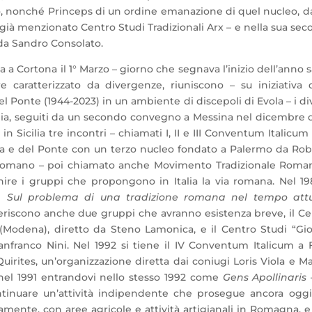
o, nonché Princeps di un ordine emanazione di quel nucleo, d
l già menzionato Centro Studi Tradizionali Arx – e nella sua se
 da Sandro Consolato.
 a Cortona il 1° Marzo – giorno che segnava l’inizio dell’anno 
aratterizzato da divergenze, riuniscono – su iniziativa d
l Ponte (1944-2023) in un ambiente di discepoli di Evola – i di
alia, seguiti da un secondo convegno a Messina nel dicembre 
 in Sicilia tre incontri – chiamati I, II e III Conventum Italicum
Ruta e del Ponte con un terzo nucleo fondato a Palermo da Ro
 Romano – poi chiamato anche Movimento Tradizionale Roman
nire i gruppi che propongono in Italia la via romana. Nel 19
me
Sul problema di una tradizione romana nel tempo att
deriscono anche due gruppi che avranno esistenza breve, il C
a (Modena), diretto da Steno Lamonica, e il Centro Studi “Gi
nfranco Nini. Nel 1992 si tiene il IV Conventum Italicum a F
irites, un’organizzazione diretta dai coniugi Loris Viola e M
nel 1991 entrandovi nello stesso 1992 come
Gens Apollinaris
ntinuare un’attività indipendente che prosegue ancora oggi
iamente, con aree agricole e attività artigianali in Romagna, 