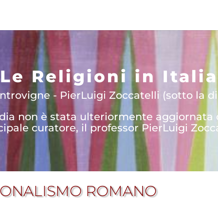
Le Religioni in Italia
trovigne - PierLuigi Zoccatelli (sotto la di
edia non è stata ulteriormente aggiornata
cipale curatore, il professor PierLuigi Zocca
ZIONALISMO ROMANO