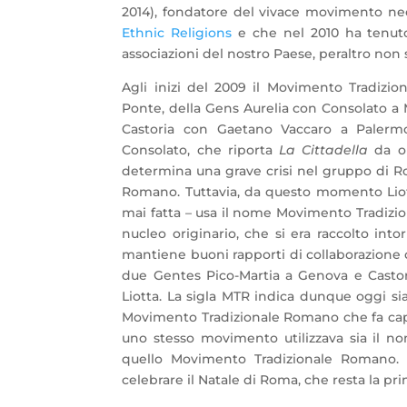
2014), fondatore del vivace movimento n
Ethnic Religions
e che nel 2010 ha tenuto 
associazioni del nostro Paese, peraltro non
Agli inizi del 2009 il Movimento Tradizi
Ponte, della Gens Aurelia con Consolato a 
Castoria con Gaetano Vaccaro a Palerm
Consolato, che riporta
La Cittadella
da or
determina una grave crisi nel gruppo di Ro
Romano. Tuttavia, da questo momento Liott
mai fatta – usa il nome Movimento Tradizio
nucleo originario, che si era raccolto in
mantiene buoni rapporti di collaborazione
due Gentes Pico-Martia a Genova e Casto
Liotta. La sigla MTR indica dunque oggi si
Movimento Tradizionale Romano che fa capo a
uno stesso movimento utilizzava sia il n
quello Movimento Tradizionale Romano. Gr
celebrare il Natale di Roma, che resta la pri