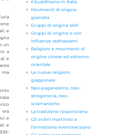
Il buddhismo in Italia
Movimenti di origine
Curia
giainista
zione
Gruppi di origine sikh
li, e
Gruppi di origine o con
magna
influenze radhasoami
o un
Religioni e movimenti di
no a
origine cinese ed estremo-
na) e
orientale
’area
e ma
Le nuove religioni
giapponesi
Neo-paganesimo, neo-
ento
stregoneria, neo-
 casa
sciamanismo
erico
 era
La tradizione rosacrociana
vi e
Gli ordini martinisti e
li e
l’ermetismo kremmerziano
1939-