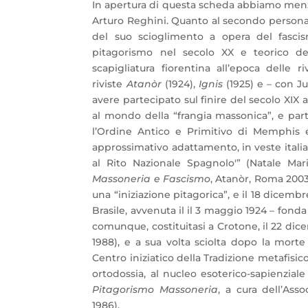
In apertura di questa scheda abbiamo menz
Arturo Reghini. Quanto al secondo persona
del suo scioglimento a opera del fasci
pitagorismo nel secolo XX e teorico de
scapigliatura fiorentina all’epoca delle r
riviste
Atanòr
(1924),
Ignis
(1925) e – con Ju
avere partecipato sul finire del secolo XIX al
al mondo della “frangia massonica”, e partic
l’Ordine Antico e Primitivo di Memphis
approssimativo adattamento, in veste itali
al Rito Nazionale Spagnolo'” (Natale Ma
Massoneria e Fa
scismo
, Atanòr, Roma 200
una “iniziazione pitagorica”, e il 18 dicem
Brasile, avvenuta il il 3 maggio 1924 – fond
comunque, costituitasi a Crotone, il 22 di
1988), e a sua volta sciolta dopo la morte
Centro iniziatico della Tradizione metafisic
ortodossia, al nucleo esoterico-sapienzial
Pitagorismo Massoneria
, a cura dell’Ass
1986).