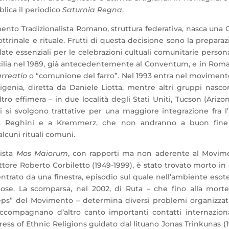
bblica il periodico
Saturnia Regna
.
nto Tradizionalista Romano, struttura federativa, nasca una 
trinale e rituale. Frutti di questa decisione sono la prepara
e essenziali per le celebrazioni cultuali comunitarie persona
Sicilia nel 1989, già antecedentemente al Conventum, e in Ro
rreatio
o “comunione del farro”. Nel 1993 entra nel moviment
genia, diretta da Daniele Liotta, mentre altri gruppi nasco
tro effimera – in due località degli Stati Uniti, Tucson (Arizo
ni si svolgono trattative per una maggiore integrazione fra l
ta a Reghini e a Kremmerz, che non andranno a buon fin
lcuni rituali comuni.
vista
Mos Maiorum
, con rapporti ma non aderente al Movim
attore Roberto Corbiletto (1949-1999), è stato trovato morto in
ntrato da una finestra, episodio sul quale nell’ambiente esot
ose. La scomparsa, nel 2002, di Ruta – che fino alla morte
ceps” del Movimento – determina diversi problemi organizzati
 accompagnano d’altro canto importanti contatti internaziona
ess of Ethnic Religions guidato dal lituano Jonas Trinkunas (