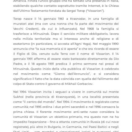
America. Finora l’unico gruppo che ha tentato una presenza in Italia,
stabilendo qualche contatto soprattutto tramite Internet, è la Chiesa
dell’Ultimo Testamento fondata da Sergei Torop (“Vissarion”).
Torop nasce il 14 gennaio 1961 a Krasnodar, in una famiglia di
muratori atei (ma con una nonna che fa parte del movimento dei
Vecchi Credenti, da cui è influenzato). Nel 1968 la famiglia si
trasferisce a Minusinsk. Dopo il servizio militare obbligatorio, lavora
nella milizia territoriale ma si interessa anche di religione e di
esoterismo (in particolare, si accosta all’Agni Yoga). Nel maggio 1990
annuncia che “la sua memoria si è aperta” e che ora ricorda di essere
il Figlio di Dio, venuto sulla Terra con il nome di Vissarion. Il 14
gennaio 1991 afferma di essere stato battezzato direttamente da Dio
Padre, e il 18 agosto 1991 predica il primo sermone nei pressi di
Minusinsk. Questo inizio della vita pubblica di Vissarion è celebrato
nel movimento come “Giorno dell’Annuncio”, e si considera
significativo il fatto che la data coincida con quella del fallimento del
colpo di Stato contro il governo di Mikhail Gorbaciov.
Nel 1994 Vissarion invita i seguaci a vivere in comunità sul monte
Sukhoi (nella provincia di Krasnoyarsk), in una località presentata
come “il centro del mondo”. Nel 1994 il movimento è registrato come
comunità; nel 1995 ordina i due primi sacerdoti e nel 1996 consacra la
prima chiesa. Il fiorente movimento anti-sette russo considera la
comunità di Vissarion un obiettivo primario, ma questo non ne ha
impedito l’espansione – fino a ottanta comunità in Russia (di cui nove
registrate), più altre in Bulgaria, in Germania, nei Paesi Baltici e negli
Stati Uniti –, con membri e simpatizzanti isolati in numerosi altri