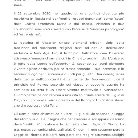
Paesi.
Il 22 settembre 2020, nel quadro di una politica divenuta più
restrittiva In Russia nei confronti di gruppi denunciati come “sette”
dalla Chiesa Ortodossa Russa e dai media, Vissarion e due
collaboratori sono stati arrestati con l’accusa di “violenza psicologica”
ed “estremismo”.
La dottrina di Vissarion unisce elementi cristiani tipici della
tradizione dei movimenti religiosi russi ad altri di derivazione
esoterica e New Age. Dio, il Principio Unificatore, crea l’universo
attraverso l’energia chiamata
ch’i
in Cina e
prana
in India. L’universo
è retto dalla Legge dell’opportunità, secondo cui ogni elemento
vivente agisce anzitutto per se stesso secondo il suo interesse, e in
secondo luogo per il sistema e quindi per gli altri. Una conseguenza
della Legge dell’opportunità è la Legge del
boomerang
, cioè il
principio del
karma
secondo cui ciascuno raccoglie quanto ha
seminato. La Terra è un essere vivente meritevole di venerazione.
L’uomo partecipa con l’anima a una vita spirituale creata dal Figlio di
Dio, con il corpo alla prima creazione del Principio Unificatore stesso
che si è espressa nella Terra.
Gli uomini sono chiamati ad aiutare il Figlio di Dio secondo la Legge
del ritorno, la quale insegna che per crescere e svilupparsi ciascuno
deve “restituire” il calore e la ricchezza che il Figlio di Dio gli ha
trasmesso, comunicandola agli altri. Gli uomini non seguono però la
Legge del ritorno, e la Terra non potrà che reagire attraverso castighi