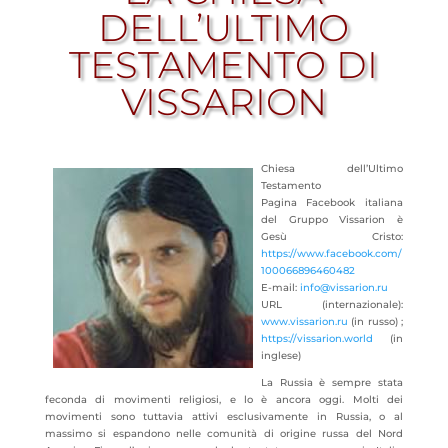
DELL’ULTIMO
TESTAMENTO DI
VISSARION
Chiesa dell’Ultimo
Testamento
Pagina Facebook italiana
del Gruppo Vissarion è
Gesù Cristo:
https://www.facebook.com/
100066896460482
E-mail:
info@vissarion.ru
URL (internazionale):
www.vissarion.ru
(in russo) ;
https://vissarion.world
(in
inglese)
La Russia è sempre stata
feconda di movimenti religiosi, e lo è ancora oggi. Molti dei
movimenti sono tuttavia attivi esclusivamente in Russia, o al
massimo si espandono nelle comunità di origine russa del Nord