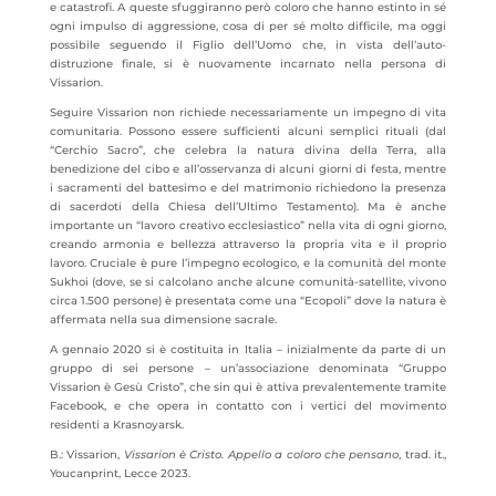
e catastrofi. A queste sfuggiranno però coloro che hanno estinto in sé
ogni impulso di aggressione, cosa di per sé molto difficile, ma oggi
possibile seguendo il Figlio dell’Uomo che, in vista dell’auto-
distruzione finale, si è nuovamente incarnato nella persona di
Vissarion.
Seguire Vissarion non richiede necessariamente un impegno di vita
comunitaria. Possono essere sufficienti alcuni semplici rituali (dal
“Cerchio Sacro”, che celebra la natura divina della Terra, alla
benedizione del cibo e all’osservanza di alcuni giorni di festa, mentre
i sacramenti del battesimo e del matrimonio richiedono la presenza
di sacerdoti della Chiesa dell’Ultimo Testamento). Ma è anche
importante un “lavoro creativo ecclesiastico” nella vita di ogni giorno,
creando armonia e bellezza attraverso la propria vita e il proprio
lavoro. Cruciale è pure l’impegno ecologico, e la comunità del monte
Sukhoi (dove, se si calcolano anche alcune comunità-satellite, vivono
circa 1.500 persone) è presentata come una “Ecopoli” dove la natura è
affermata nella sua dimensione sacrale.
A gennaio 2020 si è costituita in Italia – inizialmente da parte di un
gruppo di sei persone – un’associazione denominata “Gruppo
Vissarion è Gesù Cristo”, che sin qui è attiva prevalentemente tramite
Facebook, e che opera in contatto con i vertici del movimento
residenti a Krasnoyarsk.
B.: Vissarion,
Vissarion è Cristo. Appello a coloro che pensano
, trad. it.,
Youcanprint, Lecce 2023.