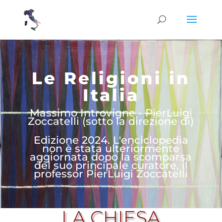
Le Religioni in
Italia
Massimo Introvigne - PierLuigi
Zoccatelli (sotto la direzione di)
Edizione 2024. L'enciclopedia
non è stata ulteriormente
aggiornata dopo la scomparsa
del suo principale curatore, il
professor PierLuigi Zoccatelli
LA CHIESA