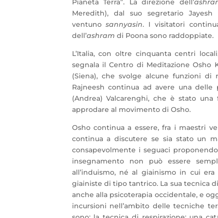
Pianeta Terra”. La direzione dell’
ashra
Meredith), dal suo segretario Jayesh
ventuno
sannyasin
. I visitatori conti
dell’
ashram
di Poona sono raddoppiate.
L’Italia, con oltre cinquanta centri loc
segnala il Centro di Meditazione Osho K
(Siena), che svolge alcune funzioni di
Rajneesh continua ad avere una delle 
(Andrea) Valcarenghi, che è stato una f
approdare al movimento di Osho.
Osho continua a essere, fra i maestri ven
continua a discutere se sia stato un m
consapevolmente i seguaci proponendo l
insegnamento non può essere semplic
all’induismo, né al giainismo in cui era
giainiste di tipo tantrico. La sua tecnica 
anche alla psicoterapia occidentale, e ogg
incursioni nell’ambito delle tecniche ter
sono: la tecnica di respirazione; una cat