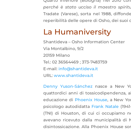
Quarto Inferiore (Bologna) nel 2010 con
perché è stato ucciso il maestro spirit
Tradate (Varese), sorta nel 1988, diffonde
reperibilità delle opere di Osho, dei suoi d
La Humaniversity
Shantideva – Osho Information Center
Via Montalbino, 9/2
20159 Milano
Tel.: 02 36564469 ; 373-7483759
E-mail:
info@shantideva.it
URL:
www.shantideva.it
Denny Yuson-Sánchez
nasce a New Yo
quattordici anni di tossicodipendenza, al
educazione di
Phoenix House
, a New Yor
psicologo autodidatta
Frank Natale
(1941
(TNI) di Houston, di cui ci occupiamo 
avevano ricevuto dalla municipalità di N
disintossicazione. Alla Phoenix House so