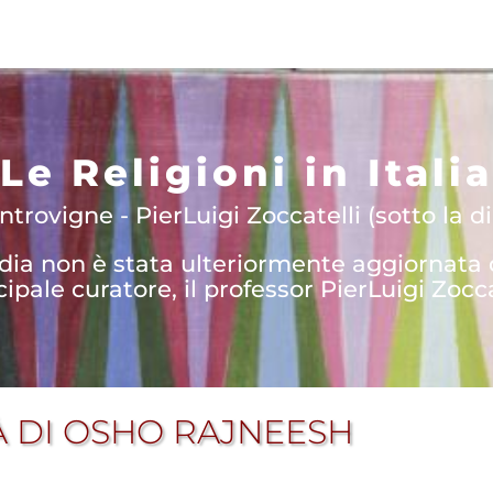
Le Religioni in Italia
trovigne - PierLuigi Zoccatelli (sotto la di
edia non è stata ulteriormente aggiornata
cipale curatore, il professor PierLuigi Zocca
À DI OSHO RAJNEESH