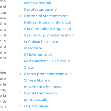
 che
antico-orientali
e si
Il protestantesimo
 cui
Il primo protestantesimo
lese
(valdesi, luterani, riformati)
o” o
e la Comunione Anglicana
cono
Il secondo protestantesimo:
, il
e in
le Chiese battiste e
ono
metodiste
e a
Il Movimento di
anni
Restaurazione: le Chiese di
Cristo
ica
Il terzo protestantesimo: le
dere
Chiese libere e il
a la
movimento holiness
81,
Il protestantesimo
e la
pentecostale
 di
Le parachiese
rò i