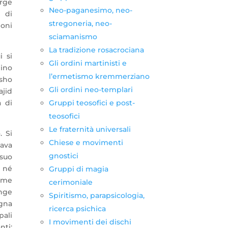
rge
Neo-paganesimo, neo-
 di
stregoneria, neo-
ioni
sciamanismo
La tradizione rosacrociana
i si
Gli ordini martinisti e
ino
l’ermetismo kremmerziano
Osho
Gli ordini neo-templari
jid
Gruppi teosofici e post-
a di
teosofici
Le fraternità universali
. Si
Chiese e movimenti
zava
gnostici
 suo
 né
Gruppi di magia
orme
cerimoniale
inge
Spiritismo, parapsicologia,
egna
ricerca psichica
pali
I movimenti dei dischi
nti;