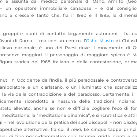
m
è assunta dal medico personale di Osho, Amrito (Geo
 – un operatore immobiliare canadese – e dal consiglio
nuano a crescere tanto che, fra il 1990 e il 1993, le dimens
ali, gruppi e punti di contatto largamente autonomi – fra cu
ivani di Roma –, ma con un centro, l’
Osho Miasto
di Chiusd
 rilievo nazionale, è uno dei Paesi dove il movimento di 
presenze maggiori. Il personaggio di maggiore spicco è Ma
igura storica del 1968 italiano e della contestazione, prim
uti in Occidente dall’India, il più paradossale e controverso
anipolatore e un ciarlatano, o un illuminato che scandaliz
a via della contraddizione e del paradosso. Certamente, il
emente ricondotto a nessuna delle tradizioni indiane:
 stato allevato, anche se non è difficile cogliere l’eco di f
di meditazione, la “meditazione dinamica”, è sincretistica e att
i – nell’evoluzione della pratica dei suoi discepoli – non disd
apeutiche alternative, fra cui il
reiki
. Le cinque tappe princi
arsi di tipo psico-drammatico con lacrime, grida, pianti e ca