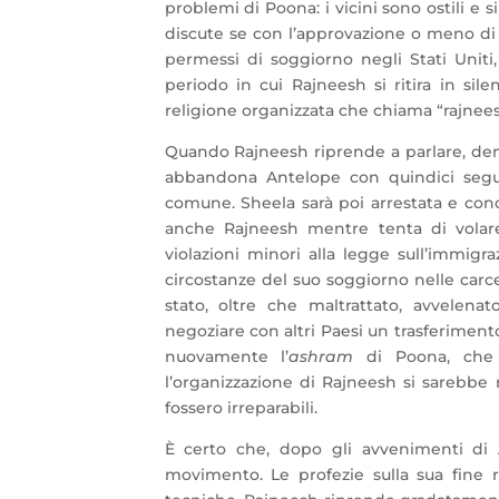
problemi di Poona: i vicini sono ostili e s
discute se con l’approvazione o meno di 
permessi di soggiorno negli Stati Uni
periodo in cui Rajneesh si ritira in si
religione organizzata che chiama “rajneeshi
Quando Rajneesh riprende a parlare, denu
abbandona Antelope con quindici seguac
comune. Sheela sarà poi arrestata e cond
anche Rajneesh mentre tenta di volar
violazioni minori alla legge sull’immigr
circostanze del suo soggiorno nelle carc
stato, oltre che maltrattato, avvelena
negoziare con altri Paesi un trasferiment
nuovamente l’
ashram
di Poona, che 
l’organizzazione di Rajneesh si sarebbe 
fossero irreparabili.
È certo che, dopo gli avvenimenti di A
movimento. Le profezie sulla sua fine 