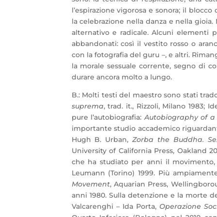
l’espirazione vigorosa e sonora; il blocco d
la celebrazione nella danza e nella gioia.
alternativo e radicale. Alcuni elementi 
abbandonati: così il vestito rosso o aranc
con la fotografia del guru –, e altri. Rim
la morale sessuale corrente, segno di c
durare ancora molto a lungo.
B.: Molti testi del maestro sono stati tra
suprema
, trad. it., Rizzoli, Milano 1983; 
pure l’autobiografia:
Autobiography of a S
importante studio accademico riguardante la
Hugh B. Urban,
Zorba the Buddha. Sex
University of California Press, Oakland 2
che ha studiato per anni il movimento,
Leumann (Torino) 1999. Più ampiament
Movement
, Aquarian Press, Wellingborou
anni 1980. Sulla detenzione e la morte d
Valcarenghi – Ida Porta,
Operazione Soc