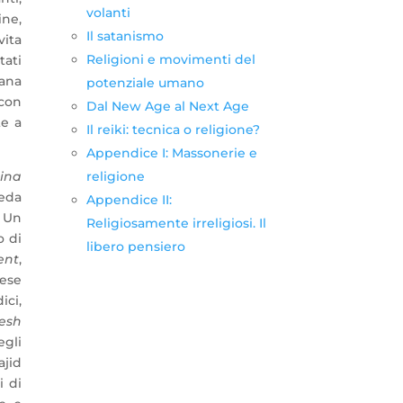
volanti
ine,
Il satanismo
vita
Religioni e movimenti del
tati
lana
potenziale umano
 con
Dal New Age al Next Age
te a
Il reiki: tecnica o religione?
Appendice I: Massonerie e
religione
rina
veda
Appendice II:
. Un
Religiosamente irreligiosi. Il
o di
libero pensiero
ent
,
lese
dici,
esh
egli
ajid
i di