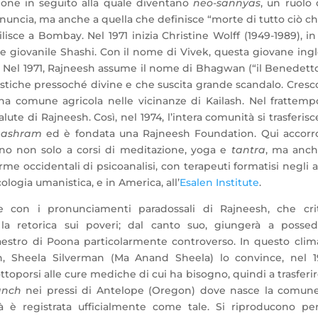
zione in seguito alla quale diventano
neo-sannyas
, un ruolo
 rinuncia, ma anche a quella che definisce “morte di tutto ciò ch
ilisce a Bombay. Nel 1971 inizia Christine Wolff (1949-1989), in
e giovanile Shashi. Con il nome di Vivek, questa giovane ing
 Nel 1971, Rajneesh assume il nome di Bhagwan (“il Benedett
teristiche pressoché divine e che suscita grande scandalo. Cres
una comune agricola nelle vicinanze di Kailash. Nel frattempo
te di Rajneesh. Così, nel 1974, l’intera comunità si trasferisc
n
ashram
ed è fondata una Rajneesh Foundation. Qui accorr
ano non solo a corsi di meditazione, yoga e
tantra
, ma anch
orme occidentali di psicoanalisi, con terapeuti formatisi negli 
ologia umanistica, e in America, all’
Esalen Institute
.
e con i pronunciamenti paradossali di Rajneesh, che crit
 la retorica sui poveri; dal canto suo, giungerà a posse
estro di Poona particolarmente controverso. In questo clim
h, Sheela Silverman (Ma Anand Sheela) lo convince, nel 19
ttoporsi alle cure mediche di cui ha bisogno, quindi a trasferir
anch
nei pressi di Antelope (Oregon) dove nasce la comune
 è registrata ufficialmente come tale. Si riproducono pe