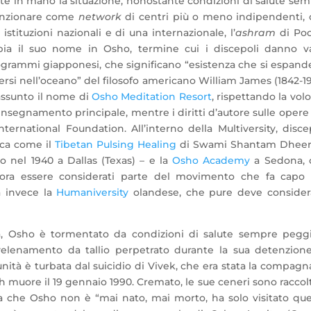
e in mano la situazione, nonostante condizioni di salute se
funzionare come
network
di centri più o meno indipendenti,
istituzioni nazionali e di una internazionale, l’
ashram
di Poo
bia il suo nome in Osho, termine cui i discepoli danno v
grammi giapponesi, che significano “esistenza che si espand
versi nell’oceano” del filosofo americano William James (1842-19
assunto il nome di
Osho Meditation Resort
, rispettando la vol
nsegnamento principale, mentre i diritti d’autore sulle opere
ernational Foundation. All’interno della Multiversity, disce
rca come il
Tibetan Pulsing Healing
di Swami Shantam Dheera
o nel 1940 a Dallas (Texas) – e la
Osho Academy
a Sedona, 
cora essere considerati parte del movimento che fa capo a
a invece la
Humaniversity
olandese, che pure deve consider
na, Osho è tormentato da condizioni di salute sempre peggi
elenamento da tallio perpetrato durante la sua detenzion
unità è turbata dal suicidio di Vivek, che era stata la compagn
 muore il 19 gennaio 1990. Cremato, le sue ceneri sono raccol
a che Osho non è “mai nato, mai morto, ha solo visitato qu