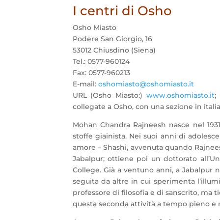
I centri di Osho
Osho Miasto
Podere San Giorgio, 16
53012 Chiusdino (Siena)
Tel.: 0577-960124
Fax: 0577-960213
E-mail:
oshomiasto@oshomiasto.it
URL (Osho Miasto:)
www.oshomiasto.it
;
collegate a Osho, con una sezione in itali
Mohan Chandra Rajneesh nasce nel 1931 
stoffe giainista. Nei suoi anni di adole
amore – Shashi, avvenuta quando Rajneesh 
Jabalpur; ottiene poi un dottorato all’Uni
College. Già a ventuno anni, a Jabalpur n
seguita da altre in cui sperimenta l’ill
professore di filosofia e di sanscrito, ma
questa seconda attività a tempo pieno e n