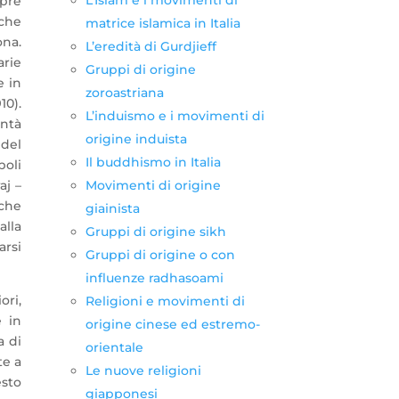
mpre
 che
matrice islamica in Italia
na.
L’eredità di Gurdjieff
arie
Gruppi di origine
e in
zoroastriana
10).
L’induismo e i movimenti di
ontà
origine induista
 del
Il buddhismo in Italia
poli
Movimenti di origine
j –
che
giainista
lla
Gruppi di origine sikh
arsi
Gruppi di origine o con
influenze radhasoami
ori,
Religioni e movimenti di
e in
origine cinese ed estremo-
a di
orientale
te a
Le nuove religioni
esto
giapponesi