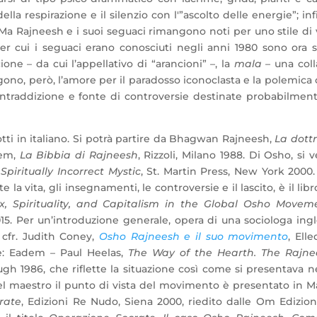
ella respirazione e il silenzio con l'”ascolto delle energie”; inf
 Ma Rajneesh e i suoi seguaci rimangono noti per uno stile di 
per cui i seguaci erano conosciuti negli anni 1980 sono ora s
ione – da cui l’appellativo di “arancioni” –, la
mala
– una col
angono, però, l’amore per il paradosso iconoclasta e la polemica
ontraddizione e fonte di controversie destinate probabilmen
dotti in italiano. Si potrà partire da Bhagwan Rajneesh,
La dott
Idem,
La Bibbia di Rajneesh
, Rizzoli, Milano 1988. Di Osho, si 
piritually Incorrect Mystic
, St. Martin Press, New York 2000
 vita, gli insegnamenti, le controversie e il lascito, è il libr
, Spirituality, and Capitalism in the Global Osho Movem
015. Per un’introduzione generale, opera di una sociologa ing
 cfr. Judith Coney,
Osho Rajneesh e il suo movimento
, Elle
e: Eadem – Paul Heelas,
The Way of the Hearth. The Rajne
gh 1986, che riflette la situazione così come si presentava n
el maestro il punto di vista del movimento è presentato in M
rate
, Edizioni Re Nudo, Siena 2000, riedito dalle Om Edizion