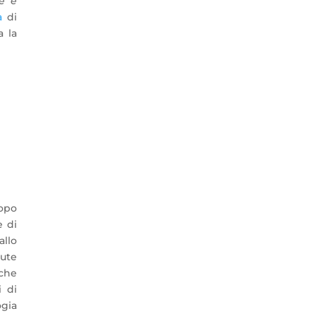
e e
ba
di
a la
opo
e di
allo
tute
 che
i di
ogia