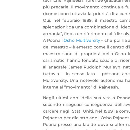
tecniche, Rajneesh riprende gradatament
più precarie. Il movimento continua a 
riconoscono tuttavia la priorità di alcune 
Qui, nel febbraio 1989, il maestro cam
spiegazioni: da una combinazione di ideo
armonia”, fino a un riferimento al “dissol
A Poona l’
Osho Multiversity
– che poi ha 
del maestro – è emerso come il centro d’i
maestro sono di proprietà della Osho Int
carismatici hanno fondato scuole di rice
all’anagrafe James Rudolph Murleyn, nat
tuttavia – in senso lato – possono an
Multiversity. Una notevole autonomia h
interna al “movimento” di Rajneesh.
Negli ultimi anni della sua vita a Poo
secondo i seguaci conseguenza dell’avv
carcere negli Stati Uniti. Nel 1989 la com
Rajneesh per diciotto anni. Osho Rajneesh
Poona presso una lapide dove si afferm