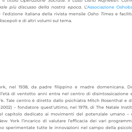
 il titolo
Operazione Socrate. Il caso Osho Rajneesh. Com
uale più discusso della nostra epoca
. L’
Associazione Osho
 l’edizione italiana della rivista mensile
Osho Times
e facilit
iscepoli e di altri volumi sul tema.
rk, nel 1938, da padre filippino e madre domenicana. D
l’età di ventotto anni entra nel centro di disintossicazione 
k. Tale centro è diretto dallo psichiatra Mitch Rosenthal e d
-2002) – fondatore quest’ultimo, nel 1979, di The Natale Insti
nel capitolo dedicato ai movimenti del potenziale umano –
ew York l’incarico di valutare l’efficacia dei vari programm
no sperimentate tutte le innovazioni nel campo della psicol