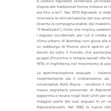
A costoro Rajneesh conferisce un’inizia
s’ispira alle tradizionali forme indiane di
era fino a ieri”. Nel 1970 Rajneesh si stab
riconosce la reincarnazione del suo amor
diventa la compagna stabile del maestro.
“il Realizzato”), titolo che implica carat
i seguaci occidentali, per cui è creata 
clima urbano di Bombay non giova alla salu
un sobborgo di Poona, dov’è aperto u
devoti da tutto il mondo, che partecip
gruppi d’incontro e terapia ispirati alle f
1970, in Inghilterra, nel movimento di pisc
La sperimentazione sessuale – insiem
violentemente sia il cristianesimo sia
novantadue Rolls Royce – rendono il ma
nuova segretaria personale di Rajnees
dapprima a recarsi negli Stati Uniti per so
maggior parte dei suoi seguaci in un
r
Rajneeshpuram. Nel 1982 la nuova città