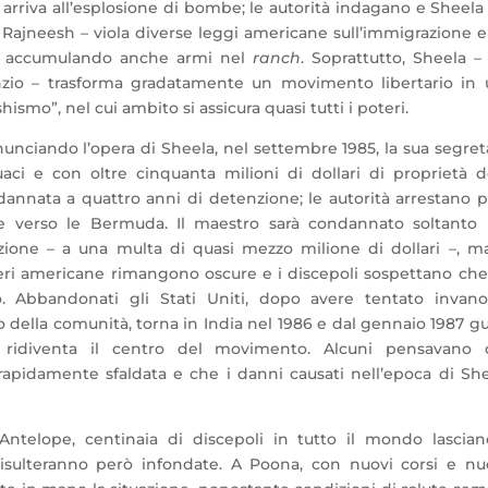
i arriva all’esplosione di bombe; le autorità indagano e Sheela 
Rajneesh – viola diverse leggi americane sull’immigrazione e
ti, accumulando anche armi nel
ranch
. Soprattutto, Sheela –
lenzio – trasforma gradatamente un movimento libertario in
smo”, nel cui ambito si assicura quasi tutti i poteri.
nciando l’opera di Sheela, nel settembre 1985, la sua segret
i e con oltre cinquanta milioni di dollari di proprietà d
annata a quattro anni di detenzione; le autorità arrestano 
e verso le Bermuda. Il maestro sarà condannato soltanto 
azione – a una multa di quasi mezzo milione di dollari –, m
eri americane rimangono oscure e i discepoli sospettano che
to. Abbandonati gli Stati Uniti, dopo avere tentato invan
o della comunità, torna in India nel 1986 e dal gennaio 1987 g
ridiventa il centro del movimento. Alcuni pensavano 
rapidamente sfaldata e che i danni causati nell’epoca di Sh
ntelope, centinaia di discepoli in tutto il mondo lascian
risulteranno però infondate. A Poona, con nuovi corsi e n