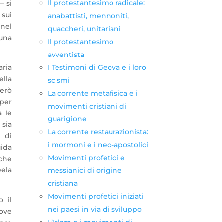
Il protestantesimo radicale:
– si
 sui
anabattisti, mennoniti,
 nel
quaccheri, unitariani
 una
Il protestantesimo
avventista
I Testimoni di Geova e i loro
aria
ella
scismi
però
La corrente metafisica e i
per
movimenti cristiani di
a le
guarigione
 sia
La corrente restaurazionista:
o di
i mormoni e i neo-apostolici
uida
Movimenti profetici e
che
eela
messianici di origine
cristiana
Movimenti profetici iniziati
o il
nei paesi in via di sviluppo
uove
L’Islam e i movimenti di