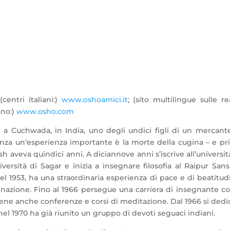
 (centri italiani:)
www.oshoamici.it
; (sito multilingue sulle re
ano:)
www.osho.com
a Cuchwada, in India, uno degli undici figli di un mercant
scenza un’esperienza importante è la morte della cugina – e p
aveva quindici anni. A diciannove anni s’iscrive all’universit
versità di Sagar e inizia a insegnare filosofia al Raipur Sans
el 1953, ha una straordinaria esperienza di pace e di beatitud
uminazione. Fino al 1966 persegue una carriera di insegnante 
 tiene anche conferenze e corsi di meditazione. Dal 1966 si dedi
el 1970 ha già riunito un gruppo di devoti seguaci indiani.