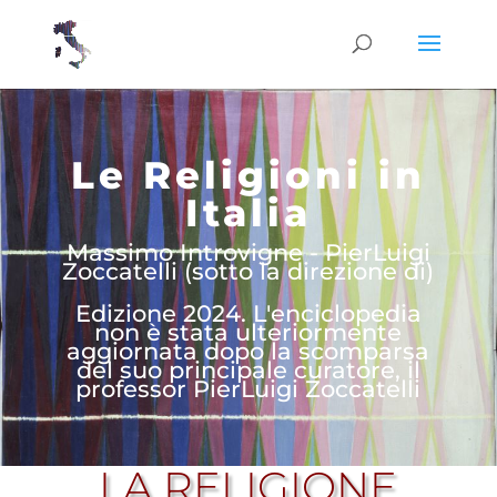
Le Religioni in
Italia
Massimo Introvigne - PierLuigi
Zoccatelli (sotto la direzione di)
Edizione 2024. L'enciclopedia
non è stata ulteriormente
aggiornata dopo la scomparsa
del suo principale curatore, il
professor PierLuigi Zoccatelli
LA RELIGIONE