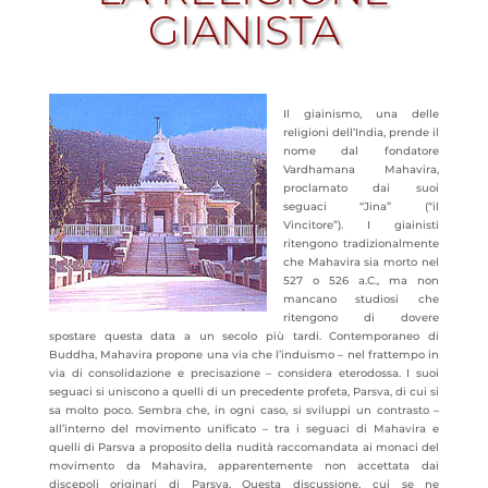
GIANISTA
Il giainismo, una delle
religioni dell’India, prende il
nome dal fondatore
Vardhamana Mahavira,
proclamato dai suoi
seguaci “Jina” (“il
Vincitore”). I giainisti
ritengono tradizionalmente
che Mahavira sia morto nel
527 o 526 a.C., ma non
mancano studiosi che
ritengono di dovere
spostare questa data a un secolo più tardi. Contemporaneo di
Buddha, Mahavira propone una via che l’induismo – nel frattempo in
via di consolidazione e precisazione – considera eterodossa. I suoi
seguaci si uniscono a quelli di un precedente profeta, Parsva, di cui si
sa molto poco. Sembra che, in ogni caso, si
sviluppi un contrasto –
all’interno del movimento unificato – tra i seguaci di Mahavira e
quelli di Parsva a proposito della nudità raccomandata ai monaci del
movimento da Mahavira, apparentemente non accettata dai
discepoli originari di Parsva. Questa discussione, cui se ne