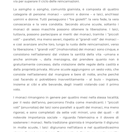
via per superare il ciclo delle reincarnazioni.
La
samgha
o
sangha
, comunità giainista, è composta di quattro
categorie di persone: monaci – uomini e donne – e laici, anch’essi
uomini e donne. Tutti perseguono i “tre gioielli”: la vera fede, la vera
conoscenza e la vera condotta. Secondo alcune scuole, soltanto i
monaci di sesso maschile possono ottenere la liberazione. I laici,
tuttavia, possono partecipare ai meriti dei monaci, tramite i “piccoli
voti” – paralleli, ma meno severi, rispetto ai “grandi voti” dei monaci –
e così avanzare anche loro, lungo la ruota delle reincarnazioni, verso
la liberazione. I “grandi voti” (
mahavratas
) dei monaci sono cinque, e
consistono nell’astenersi dal violare la santità della vita –umana e
anche animale –, dalla menzogna, dal prendere quanto non è
gratuitamente concesso, dalla violazione delle regole della castità e
dalla proprietà privata. Alcune scuole aggiungono un sesto voto, che
consiste nell’astenersi dal mangiare e bere di notte, anche perché
così facendo si potrebbero inavvertitamente – al buio – ingoiare,
insieme ai cibi e alle bevande, degli insetti violando così il primo
voto.
I monaci rimangono in genere per quattro mesi nella stessa località;
per il resto dell’anno, percorrono l’India come mendicanti. I “piccoli
voti” (
anuvratas
) dei laici sono paralleli a quelli dei monaci, ma meno
rigorosi, e sono completati da sette voti minori, uno dei quali – di
notevole importanza sociale – riguarda l’elemosina e il dovere di
sostenere i monaci. Nella tradizione giainista è importante il digiuno:
in molte scuole, i laici digiunano nell’ottavo e nel quattordicesimo