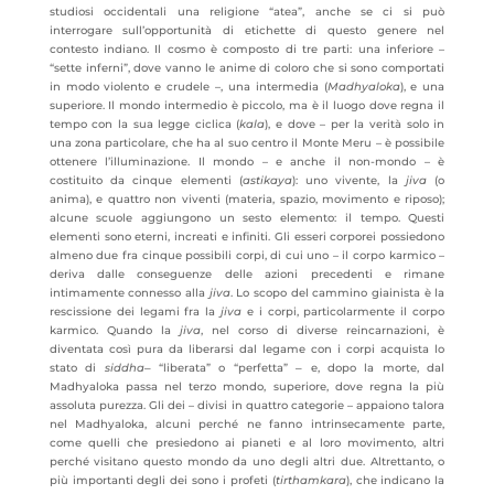
studiosi occidentali una religione “atea”, anche se ci si può
interrogare sull’opportunità di etichette di questo genere nel
contesto indiano. Il cosmo è composto di tre parti: una inferiore –
“sette inferni”, dove vanno le anime di coloro che si sono comportati
in modo violento e crudele –, una intermedia (
Madhyaloka
), e una
superiore. Il mondo intermedio è piccolo, ma è il luogo dove regna il
tempo con la sua legge ciclica (
kala
), e dove – per la verità solo in
una zona particolare, che ha al suo centro il Monte Meru – è possibile
ottenere l’illuminazione. Il mondo – e anche il non-mondo – è
costituito da cinque elementi (
astikaya
): uno vivente, la
jiva
(o
anima), e quattro non viventi (materia, spazio, movimento e riposo);
alcune scuole aggiungono un sesto elemento: il tempo. Questi
elementi sono eterni, increati e infiniti. Gli esseri corporei possiedono
almeno due fra cinque possibili corpi, di cui uno – il corpo karmico –
deriva dalle conseguenze delle azioni precedenti e rimane
intimamente connesso alla
jiva
. Lo scopo del cammino giainista è la
rescissione dei legami fra la
jiva
e i corpi, particolarmente il corpo
karmico. Quando la
jiva
, nel corso di diverse reincarnazioni, è
diventata così pura da liberarsi dal legame con i corpi acquista lo
stato di
siddha
‒ “liberata” o “perfetta” ‒ e, dopo la morte, dal
Madhyaloka passa nel terzo mondo, superiore, dove regna la più
assoluta purezza. Gli dei – divisi in quattro categorie – appaiono talora
nel Madhyaloka, alcuni perché ne fanno intrinsecamente parte,
come quelli che presiedono ai pianeti e al loro movimento, altri
perché visitano questo mondo da uno degli altri due. Altrettanto, o
più importanti degli dei sono i profeti (
tirthamkara
), che indicano la