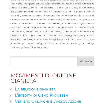
the World. Religious Values and Ideology in India
, Oxford University
Press, Oxford 2001; e – in italiano – Carlo Della Casa,
Il giainismo
,
Bollati Boringhieri, Torino 1993; Sri Jinendra Varni – Sagarmal Jain (a
cura di),
Saman Suttam. Il canone del Jainismo
, ed. it. a cura di
Claudia Pastorino e Claudio Lamparelli, Mondadori, Milano 2001;
Claudia Pastorino – Massimo Tettamanti,
Il Jainismo. La più antica
Dottrina della Nonviolenza, della Compassione e dell’Ecologia
,
Cosmopolis, Torino 2002. Sulla cosmologia, importante è l’opera di
Colette Caillat – Ravi Kumar,
The Jain Cosmology
, Harmony Books,
New York 1981. Sugli aspetti sociologici: Michael Carrithers – Caroline
Humphrey,
The Assembly of Listeners. Jains in Society
, Cambridge
University Press, New York 1991.
MOVIMENTI DI ORIGINE
GIANISTA
La religione giainista
L’eredità di Osho Rajneesh
Veniero Galvagni e l’Associazione