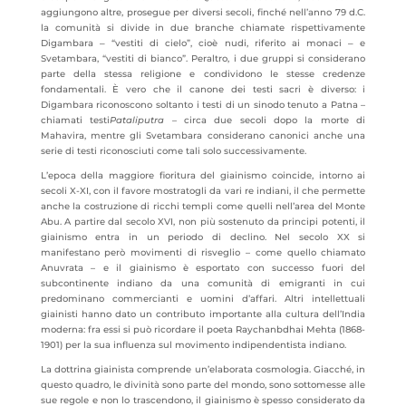
aggiungono altre, prosegue per diversi secoli, finché nell’anno 79 d.C.
la comunità si divide in due branche chiamate rispettivamente
Digambara ‒ “vestiti di cielo”, cioè nudi, riferito ai monaci ‒ e
Svetambara, “vestiti di bianco”. Peraltro, i due gruppi si considerano
parte della stessa religione e condividono le stesse credenze
fondamentali. È vero che il canone dei testi sacri è diverso: i
Digambara riconoscono soltanto i testi di un sinodo tenuto a Patna –
chiamati testi
Pataliputra
– circa due secoli dopo la morte di
Mahavira, mentre gli Svetambara considerano canonici anche una
serie di testi riconosciuti come tali solo successivamente.
L’epoca della maggiore fioritura del giainismo coincide, intorno ai
secoli X-XI, con il favore mostratogli da vari re indiani, il che permette
anche la costruzione di ricchi templi come quelli nell’area del Monte
Abu. A partire dal secolo XVI, non più sostenuto da principi potenti, il
giainismo entra in un periodo di declino. Nel secolo XX si
manifestano però movimenti di risveglio – come quello chiamato
Anuvrata – e il giainismo è esportato con successo fuori del
subcontinente indiano da una comunità di emigranti in cui
predominano commercianti e uomini d’affari. Altri intellettuali
giainisti hanno dato un contributo importante alla cultura dell’India
moderna: fra essi si può ricordare il poeta Raychanbdhai Mehta (1868-
1901) per la sua influenza sul movimento indipendentista indiano.
La dottrina giainista comprende un’elaborata cosmologia. Giacché, in
questo quadro, le divinità sono parte del mondo, sono sottomesse alle
sue regole e non lo trascendono, il giainismo è spesso considerato da