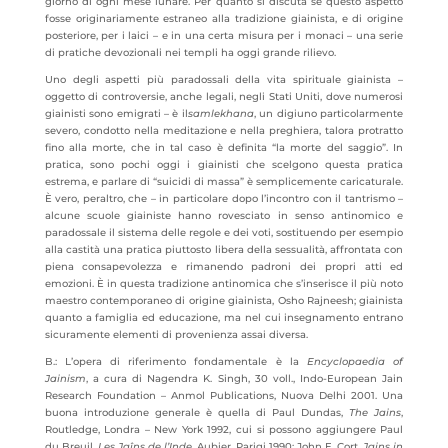
giorno di ogni mese lunare. Per quanto si discuta se questo aspetto
fosse originariamente estraneo alla tradizione giainista, e di origine
posteriore, per i laici – e in una certa misura per i monaci – una serie
di pratiche devozionali nei templi ha oggi grande rilievo.
Uno degli aspetti più paradossali della vita spirituale giainista –
oggetto di controversie, anche legali, negli Stati Uniti, dove numerosi
giainisti sono emigrati – è il
samlekhana
, un digiuno particolarmente
severo, condotto nella meditazione e nella preghiera, talora protratto
fino alla morte, che in tal caso è definita “la morte del saggio”. In
pratica, sono pochi oggi i giainisti che scelgono questa pratica
estrema, e parlare di “suicidi di massa” è semplicemente caricaturale.
È vero, peraltro, che – in particolare dopo l’incontro con il tantrismo –
alcune scuole giainiste hanno rovesciato in senso antinomico e
paradossale il sistema delle regole e dei voti, sostituendo per esempio
alla castità una pratica piuttosto libera della sessualità, affrontata con
piena consapevolezza e rimanendo padroni dei propri atti ed
emozioni. È in questa tradizione antinomica che s’inserisce il più noto
maestro contemporaneo di origine giainista, Osho Rajneesh; giainista
quanto a famiglia ed educazione, ma nel cui insegnamento entrano
sicuramente elementi di provenienza assai diversa.
B.: L’opera di riferimento fondamentale è la
Encyclopaedia of
Jainism
, a cura di Nagendra K. Singh, 30 voll., Indo-European Jain
Research Foundation – Anmol Publications, Nuova Delhi 2001. Una
buona introduzione generale è quella di Paul Dundas,
The Jains
,
Routledge, Londra – New York 1992, cui si possono aggiungere Paul
du Breuil,
Les Jaîns de l’Inde
, Aubier, Parigi 1990; John E. Cort,
Jains in