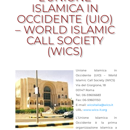
ISLAMICA IN
OCCIDENTE (UIO)
– WORLD ISLAMIC
CALL SOCIETY
(WICS)
Unione Islamica in
Occidente (UIO) – World
Islamic Call Society (WICS)
Via del Giorgione, 18
00147 Roma
Tel.: 06-59606683
Fax: 06-59601150
E-mail:
wicsitalia@wics.it
URL:
www.wics-it.org
L’Unione Islamica in
Occidente è la prima
organizzazione islamica a