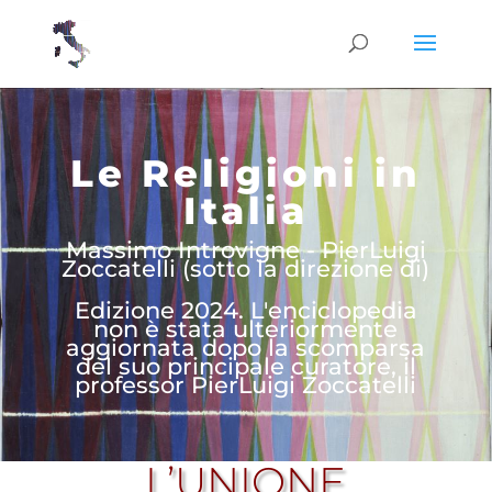
Le Religioni in
Italia
Massimo Introvigne - PierLuigi
Zoccatelli (sotto la direzione di)
Edizione 2024. L'enciclopedia
non è stata ulteriormente
aggiornata dopo la scomparsa
del suo principale curatore, il
professor PierLuigi Zoccatelli
L’UNIONE