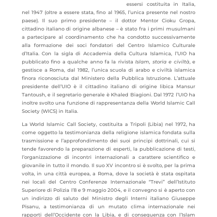
essersi costituita in Italia,
nel 1947 (oltre a essere stata, fino al 1965, l’unica presente nel nostro
paese). Il suo primo presidente – il dottor Mentor Cioku Gropa,
cittadino
italiano di origine albanese – è stato fra i primi musulmani
a partecipare al coordinamento che ha condotto successivamente
alla formazione dei soci fondatori del Centro Islamico Culturale
d’Italia. Con la sigla di Accademia della Cultura Islamica, l’UIO ha
pubblicato fino a qualche anno fa la rivista
Islam, storia e civiltà
, e
gestisce a Roma, dal 1982, l’unica scuola di arabo e civiltà islamica
finora riconosciuta dal Ministero della Pubblica Istruzione. L’attuale
presidente dell’UIO è il cittadino italiano di origine libica Mansur
Tantoush, e il segretario generale è Khaled Biagioni. Dal 1972 l’UIO ha
inoltre svolto una funzione di rappresentanza della World Islamic Call
Society (WICS) in Italia.
La World Islamic Call Society, costituita a Tripoli (Libia) nel 1972, ha
come oggetto la testimonianza della religione islamica fondata sulla
trasmissione e l’approfondimento dei suoi principi dottrinali, cui si
tende favorendo la preparazione di esperti, la pubblicazione di testi,
l’organizzazione di incontri internazionali a carattere scientifico e
giovanile in tutto il mondo. Il suo XV incontro si è svolto, per la prima
volta, in una città europea, a Roma, dove la società è stata ospitata
nei locali del Centro Conferenze Internazionale “Trevi” dell’Istituto
Superiore di Polizia l’8 e 9 maggio 2004, e il convegno si è aperto con
un indirizzo di saluto del Ministro degli Interni italiano Giuseppe
Pisanu, a testimonianza di un mutato clima internazionale nei
rapporti dell’Occidente con la Libia, e di conseguenza con l’Islam