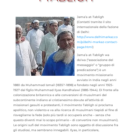
Jama’a at-Tabligh
(Contatti tramite il sito
internazionale della fazione
di Delhi:
http://www.delhimarkaz.co
m/p/delhi-markaz-contact-
page.html
)
Jama’a at-Tabligh wa
da’wa (“associazione del
messaggio” o “gruppo di
predicazione”) è un
movimento missionario
avviato in India negli anni
1880 da Muhammad Ismail (1835?-1898) e fondato negli anni 1925-
1927 dal figlio Muhammad Ilyas Kandhalawi (1885-1944). Di fronte alla
colonizzazione britannica e alle conversioni di musulmani del
subcontinente indiano al cristianesimo dovute all’attività di
missionari gesuiti e protestanti, il movimento Tabligh si proclama
apolitico, non violento e va alla ricerca di musulmani tiepidi al fine di
risvegliarne la fede (solo più tardi si occuperà anche – senza che
questo diventi mai lo scopo primario – di convertire non musulmani).
Le origini sufi del movimento Tabligh sono oggetto di discussione fra
gli studiosi, ma sembrano innegabili. Ilyas, in particolare,