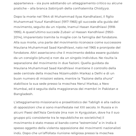
apparteneva – sia pure adottando un atteggiamento critico su alcune
pratiche – alla branca
Sabiriyah
della confraternita
Chistiyya
.
Dopo la morte nel 1944 di Muhammad Ilyas Kandhalawi, il figlio
Muhammad Yusuf Kandhlawi (1917-1965) gli succede alla guida del
movimento, seguito da un nipote, Inamul Hasan Kandhlawi (1918-
1995). A quest’ultimo succede Zubair ul Hassan Kandhlawi (1950-
2014), imparentato tramite la moglie con la famiglia del fondatore.
Alla sua morte, una parte del movimento riconosce come successore
Maulana Muhammad Saad Kandhlawi, nato nel 1965 e pronipote del
fondatore. Altri asseriscono che il movimento debba essere guidato
da un consiglio (
shura
) e non da un singolo individuo. Ne risulta la
separazione del movimento in due fazioni. Quella guidata da
Maulana Muhammad Saad Kandhlawi mantiene il controllo della
sede centrale della moschea Nizamuddin Markaz a Delhi e di un
buon numero di missioni estere, mentre la “fazione della
shura
”
stabilisce la sua sede presso la moschea Nerul Markaz, a New
Mumbai, ed è seguita dalla maggioranza dei membri in Pakistan e
Bangladesh.
L’atteggiamento missionario e proselitistico dei Tabligh è alla radice
di opposizioni che si sono manifestate nel XXI secolo. In Russia e in
alcuni Paesi dell’Asia Centrale (ma non in Kyrgyzstan, dove ha il suo
gruppo più consistente tra le repubbliche ex-sovietiche) il
movimento è stato messo al bando come “estremista” e in India è
spesso oggetto della violenta opposizione dei movimenti nazionalisti
indù. Dopo che un’affollata riunione religiosa presso la moschea