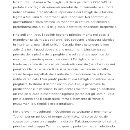
Nizamuddin Markaz a Delhi agli inizi della pandemia COVID-19 ha
portato al contagio di numerosi membri del movimento, le autorità
indiane hanno intensificato la repressione dei Tabligh della fazione
legata a Maulana Muhammad Saad Kandhlawi. Nei confronti di
quest’ultimo è stato emesso un mandato di cattura per omicidio
preterintenzionale, cui il religioso si è sottratto rendendosi irreperibile.
Fino agli anni 1940 i Tabligh operano principalmente nei paesi a
maggioranza islamica; dagli anni 1950 seguono la diaspora islamica
in Inghilterra, negli Stati Uniti, in Canada, fino a estendere la loro
attività a tutti i paesi dove vi siano musulmani. L’insistenza sul
primato della pietà e della preghiera, e sul carattere apolitico del
movimento, mette spesso in contrasto i Tabligh con le correnti
fondamentaliste sia radicali sia neo-tradizionaliste (benché in alcuni
paesi occidentali – per certi versi paradossalmente – siano nello
stesso tempo sospettati dalle autorità di nascondere fra le loro fila
militanti radicali). I “sei punti” predicati dai Tabligh consistono nella
preghiera, lo studio, il ricordo continuo di Dio, la generosità, la
predicazione e la missione. In Occidente i militanti Tabligh adottano
un codice di auto-presentazione rigoroso (barba per gli uomini, velo
per le donne) che li caratterizza immediatamente di fronte ai
musulmani più tiepidi e occidentalizzati.
Molti giovani musulmani in Occidente partecipano al movimento
Tabligh per un periodo di tempo delimitato, nel corso del quale
spesso compiono un viaggio in India o in Pakistan, dove sono i centri
principali del gruppo. Terminato questo periodo – magari adottando