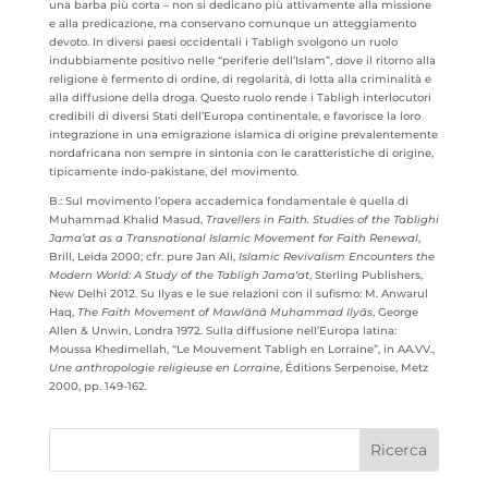
una barba più corta – non si dedicano più attivamente alla missione
e alla predicazione, ma conservano comunque un atteggiamento
devoto. In diversi paesi occidentali i Tabligh svolgono un ruolo
indubbiamente positivo nelle “periferie dell’Islam”, dove il ritorno alla
religione è fermento di ordine, di regolarità, di lotta alla criminalità e
alla diffusione della droga. Questo ruolo rende i Tabligh interlocutori
credibili di diversi Stati dell’Europa continentale, e favorisce la loro
integrazione in una emigrazione islamica di origine prevalentemente
nordafricana non sempre in sintonia con le caratteristiche di origine,
tipicamente indo-pakistane, del movimento.
B.: Sul movimento l’opera accademica fondamentale è quella di
Muhammad Khalid Masud,
Travellers in Faith.
Studies of the Tablighi
Jama’at as a Transnational Islamic Movement for Faith Renewal
,
Brill, Leida 2000; cfr. pure Jan Ali,
Islamic Revivalism Encounters the
Modern World: A Study of the Tabligh Jama‘at
, Sterling Publishers,
New Delhi 2012. Su Ilyas e le sue relazioni con il sufismo: M. Anwarul
Haq,
The Faith Movement of Mawlānā Muhammad Ilyās
, George
Allen & Unwin, Londra 1972. Sulla diffusione nell’Europa latina:
Moussa Khedimellah, “Le Mouvement Tabligh en Lorraine”, in AA.VV.,
Une anthropologie religieuse en Lorraine
, Éditions Serpenoise, Metz
2000, pp. 149-162.