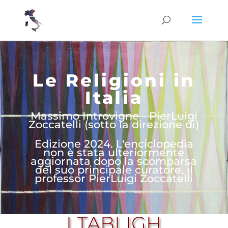
Le Religioni in
Italia
Massimo Introvigne - PierLuigi
Zoccatelli (sotto la direzione di)
Edizione 2024. L'enciclopedia
non è stata ulteriormente
aggiornata dopo la scomparsa
del suo principale curatore, il
professor PierLuigi Zoccatelli
I TABLIGH