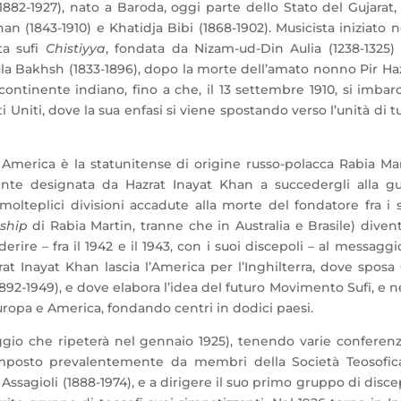
882-1927), nato a Baroda, oggi parte dello Stato del Gujarat,
an (1843-1910) e Khatidja Bibi (1868-1902). Musicista iniziato n
ta sufi
Chistiyya
, fondata da Nizam-ud-Din Aulia (1238-1325)
la Bakhsh (1833-1896), dopo la morte dell’amato nonno Pir Ha
continente indiano, fino a che, il 13 settembre 1910, si imbar
 Uniti, dove la sua enfasi si viene spostando verso l’unità di t
n America è la statunitense di origine russo-polacca Rabia Ma
mente designata da Hazrat Inayat Khan a succedergli alla g
molteplici divisioni accadute alla morte del fondatore fra i 
ship
di Rabia Martin, tranne che in Australia e Brasile) diven
ire – fra il 1942 e il 1943, con i suoi discepoli – al messaggi
at Inayat Khan lascia l’America per l’Inghilterra, dove sposa
2-1949), e dove elabora l’idea del futuro Movimento Sufi, e n
 Europa e America, fondando centri in dodici paesi.
viaggio che ripeterà nel gennaio 1925), tenendo varie conferen
posto prevalentemente da membri della Società Teosofica
 Assagioli (1888-1974), e a dirigere il suo primo gruppo di disce