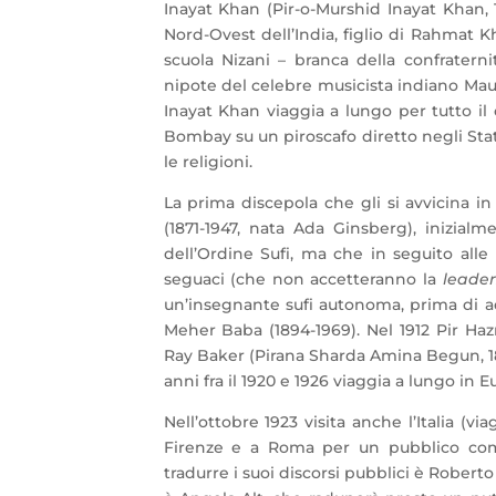
Inayat Khan (Pir-o-Murshid Inayat Khan, 1
Nord-Ovest dell’India, figlio di Rahmat Kh
scuola Nizani – branca della confraterni
nipote del celebre musicista indiano Mau
Inayat Khan viaggia a lungo per tutto il 
Bombay su un piroscafo diretto negli Stati
le religioni.
La prima discepola che gli si avvicina i
(1871-1947, nata Ada Ginsberg), inizial
dell’Ordine Sufi, ma che in seguito alle 
seguaci (che non accetteranno la
leader
un’insegnante sufi autonoma, prima di ader
Meher Baba (1894-1969). Nel 1912 Pir Hazr
Ray Baker (Pirana Sharda Amina Begun, 189
anni fra il 1920 e 1926 viaggia a lungo in
Nell’ottobre 1923 visita anche l’Italia (
Firenze e a Roma per un pubblico com
tradurre i suoi discorsi pubblici è Roberto