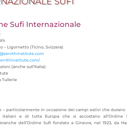
RNAZIONALE SUFI
ne Sufi Internazionale
:
ith
 – Ligornetto (Ticino, Svizzera)
@zenithinstitute.com
nithinstitute.com/
ioni (anche sull’Italia):
itute
a Tuilerie
lie – particolarmente in occasione dei campi estivi che durano
, italiani e di tutta Europa che si accostano all’Ordine 
branche dell’Ordine Sufi fondato a Ginevra, nel 1923, da Ha