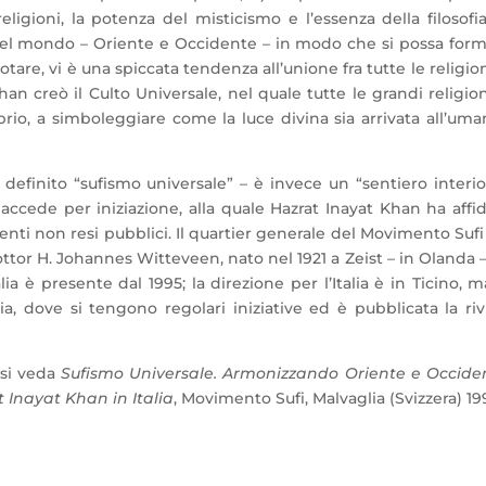
religioni, la potenza del misticismo e l’essenza della filosofia
 del mondo – Oriente e Occidente – in modo che si possa for
are, vi è una spiccata tendenza all’unione fra tutte le religion
han creò il Culto Universale, nel quale tutte le grandi religion
rio, a simboleggiare come la luce divina sia arrivata all’uma
definito “sufismo universale” – è invece un “sentiero interio
 accede per iniziazione, alla quale Hazrat Inayat Khan ha affi
menti non resi pubblici. Il quartier generale del Movimento Sufi
 dottor H. Johannes Witteveen, nato nel 1921 a Zeist – in Olanda 
ia è presente dal 1995; la direzione per l’Italia è in Ticino, m
ia, dove si tengono regolari iniziative ed è pubblicata la riv
, si veda
Sufismo Universale. Armonizzando Oriente e Occide
 Inayat Khan in Italia
, Movimento Sufi, Malvaglia (Svizzera) 19