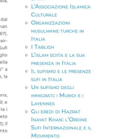
dia,
L’Associazione Islamica
Culturale
 dal
Organizzazioni
Khan
musulmane turche in
67).
Italia
air-
I Tabligh
Sufi
L’islam sciita e la sua
glio
ella
presenza in Italia
o” a
Il sufismo e le presenze
, la
sufi in Italia
Un sufismo degli
immigrati: i Muridi e i
ons,
9; e
Layennes
ra i
Gli eredi di Hazrat
seto
Inayat Khan: l’Ordine
2);
Il
Sufi Internazionale e il
unto
Movimento