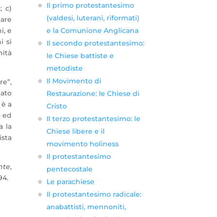
Il primo protestantesimo
; c)
(valdesi, luterani, riformati)
mare
e la Comunione Anglicana
i, e
i si
Il secondo protestantesimo:
nità
le Chiese battiste e
metodiste
Il Movimento di
re”,
dato
Restaurazione: le Chiese di
 è a
Cristo
– ed
Il terzo protestantesimo: le
a la
Chiese libere e il
ista
movimento holiness
Il protestantesimo
nte
,
pentecostale
94.
Le parachiese
Il protestantesimo radicale:
anabattisti, mennoniti,