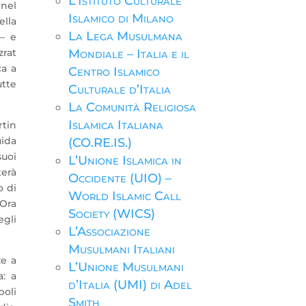
L’Istituto Culturale
 nel
Islamico di Milano
ella
La Lega Musulmana
 – e
zrat
Mondiale – Italia e il
ca a
Centro Islamico
utte
Culturale d’Italia
La Comunità Religiosa
Islamica Italiana
rtin
uida
(CO.RE.IS.)
suoi
L’Unione Islamica in
terà
Occidente (UIO) –
o di
World Islamic Call
 Ora
Society (WICS)
egli
L’Associazione
Musulmani Italiani
ze a
L’Unione Musulmani
: a
d’Italia (UMI) di Adel
poli
Smith