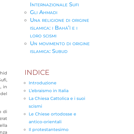
Internazionale Sufi
Gli Ahmadi
Una religione di origine
islamica: i Bahá’í e i
loro scismi
Un movimento di origine
islamica: Subud
INDICE
shid
ufi,
Introduzione
, in
L’ebraismo in Italia
 del
La Chiesa Cattolica e i suoi
scismi
o di
Le Chiese ortodosse e
zrat
antico-orientali
ella
Il protestantesimo
enza