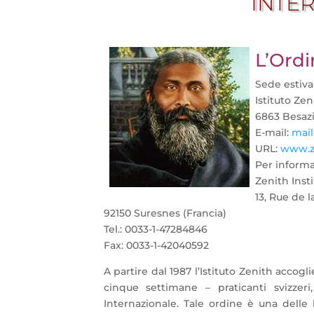
INTE
L’Ordi
Sede estiva
Istituto Zen
6863 Besazio
E-mail:
mail
URL:
www.ze
Per informaz
Zenith Inst
13, Rue de l
92150 Suresnes (Francia)
Tel.: 0033-1-47284846
Fax: 0033-1-42040592
A partire dal 1987 l’Istituto Zenith accog
cinque settimane – praticanti svizzeri
Internazionale. Tale ordine è una delle 