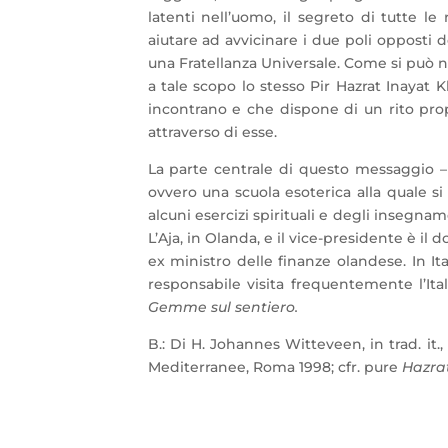
latenti nell’uomo, il segreto di tutte le 
aiutare ad avvicinare i due poli opposti
una Fratellanza Universale. Come si può not
a tale scopo lo stesso Pir Hazrat Inayat K
incontrano e che dispone di un rito prop
attraverso di esse.
La parte centrale di questo messaggio – 
ovvero una scuola esoterica alla quale si
alcuni esercizi spirituali e degli insegna
L’Aja, in Olanda, e il vice-presidente è il
ex ministro delle finanze olandese. In Ital
responsabile visita frequentemente l’Ital
Gemme sul sentiero.
B.: Di H. Johannes Witteveen, in trad. it.
Mediterranee, Roma 1998; cfr. pure
Hazrat