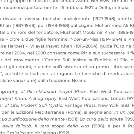
ito gruppo di teosofi suoi simpatizzanti. Nel 1926 torna in In
 muore inaspettatamente il 5 febbraio 1927 a Delhi, in India.
i divide in diverse branche, inizialmente (1927-1948) dirette
 Khan (1887-1948), poi (1948-1958) dal cugino Mohammed Ali 
fratello minore del fondatore, Musharaff Moulamir Khan (1895-19
re – oltre a due figlie femmine: Noor-un-Nisa (1914-1944) e Kh
ire Harper) -, Vilayat Inayat Khan (1916-2004), guida l’Ordine 
re nel 2004, nel 2000 consacra come Pir e suo successore il fi
 del movimento. L’Ordine Sufi insiste sull’unicità di Dio, d
tutti gli uomini, e anche sull’esistenza di un primo “libro sacr
”, cui tutte le tradizioni attingono. Le tecniche di meditazione
lche variazione) dalla tradizione Nizani.
ography of Pir-o-Murshid Inayat Khan
, East-West Publicati
Inayat Khan. A Biography
, East-West Publications, Londra 197
 of Life, Modern Sufi Mystic
, Vantage Press, New York 1983. F
it. per le Edizioni Mediterranee (Roma), si segnalano:
In un ro
;
La purificazione della mente
(1991);
La cura della salute
(199
 della felicità. Il vero scopo della vita
(1996); e per Il P
 de
Il misticismo del suono
(1992).