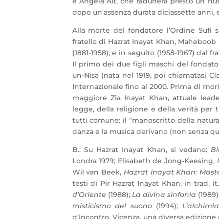
è Angela Alt, che radunerà presto un nutr
dopo un’assenza durata diciassette anni, e
Alla morte del fondatore l’Ordine Sufi s
fratello di Hazrat Inayat Khan, Maheboob
(1881-1958), e in seguito (1958-1967) dal 
Il primo dei due figli maschi del fondato
un-Nisa (nata nel 1919, poi chiamatasi Cla
Internazionale fino al 2000. Prima di mori
maggiore Zia Inayat Khan, attuale leader
legge, della religione e della verità per 
tutti comune: il “manoscritto della natura
danza e la musica derivano (non senza qua
B.: Su Hazrat Inayat Khan, si vedano:
Bi
Londra 1979; Elisabeth de Jong-Keesing,
Wil van Beek,
Hazrat Inayat Khan: Master
testi di Pir Hazrat Inayat Khan, in trad. 
d’Oriente
(1988);
La divina sinfonia
(1989)
misticismo del suono
(1994);
L’alchimia
d’Incontro, Vicenza, una diversa edizione