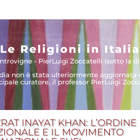
Le Religioni in Italia
trovigne - PierLuigi Zoccatelli (sotto la di
edia non è stata ulteriormente aggiornata
cipale curatore, il professor PierLuigi Zocca
ZRAT INAYAT KHAN: L’ORDINE
ZIONALE E IL MOVIMENTO