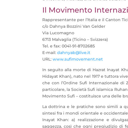
Il Movimento Internazi
Rappresentante per l’Italia e il Canton Tic
c/o Dahnya Bozzini Van Gelder
Via Lucomagno
6713 Malvaglia (Ticino – Svizzera)
Tel. e fax: 0041-91-8702685
E-mail:
dahnyab@live.it
URL:
www.sufimovement.net
In seguito alla morte di Hazrat Inayat K
Hidayat Khan), nato nel 1917 e tuttora viv
che con l’Ordine Sufi Internazionale di Z
particolare, la Società Sufi islamica Ruhan
Movimento Sufi – costituisce una delle br
La dottrina e le pratiche sono simili a q
sintesi fra i mondi orientale e occidental
Inayat Khan: a) realizzazione e divulga
saggezza, così che ogni pregiudizio di 