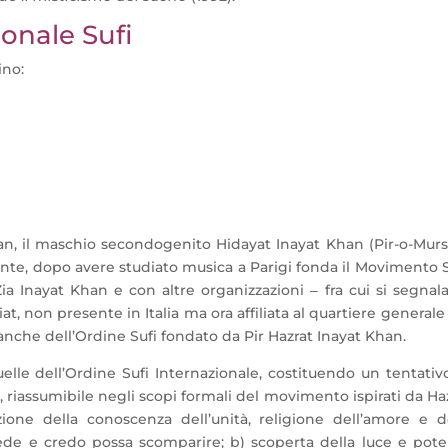
onale Sufi
ino:
han, il maschio secondogenito Hidayat Inayat Khan (Pir-o-Mur
ente, dopo avere studiato musica a Parigi fonda il Movimento S
ia Inayat Khan e con altre organizzazioni ‒ fra cui si segnala
iat, non presente in Italia ma ora affiliata al quartiere generale
anche dell’Ordine Sufi fondato da Pir Hazrat Inayat Khan.
uelle dell’Ordine Sufi Internazionale, costituendo un tentativ
e, riassumibile negli scopi formali del movimento ispirati da Ha
zione della conoscenza dell’unità, religione dell’amore e d
fede e credo possa scomparire; b) scoperta della luce e pot