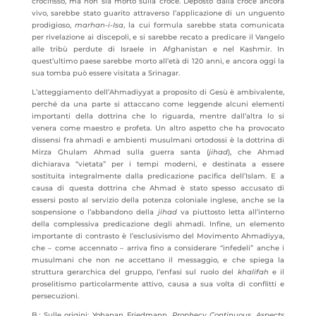
crocifisso, ma non sia morto sulla croce. Deposto dalla croce ancora
vivo, sarebbe stato guarito attraverso l’applicazione di un unguento
prodigioso,
marhan-i-Isa
, la cui formula sarebbe stata comunicata
per rivelazione ai discepoli, e si sarebbe recato a predicare il Vangelo
alle tribù perdute di Israele in Afghanistan e nel Kashmir. In
quest’ultimo paese sarebbe morto all’età di 120 anni, e ancora oggi la
sua tomba può essere visitata a Srinagar.
L’atteggiamento dell’Ahmadiyyat a proposito di Gesù è ambivalente,
perché da una parte si attaccano come leggende alcuni elementi
importanti della dottrina che lo riguarda, mentre dall’altra lo si
venera come maestro e profeta. Un altro aspetto che ha provocato
dissensi fra ahmadi e ambienti musulmani ortodossi è la dottrina di
Mirza Ghulam Ahmad sulla guerra santa (
jihad
), che Ahmad
dichiarava “vietata” per i tempi moderni, e destinata a essere
sostituita integralmente dalla predicazione pacifica dell’Islam. E a
causa di questa dottrina che Ahmad è stato spesso accusato di
essersi posto al servizio della potenza coloniale inglese, anche se la
sospensione o l’abbandono della
jihad
va piuttosto letta all’interno
della complessiva predicazione degli ahmadi. Infine, un elemento
importante di contrasto è l’esclusivismo del Movimento Ahmadiyya,
che – come accennato – arriva fino a considerare “infedeli” anche i
musulmani che non ne accettano il messaggio, e che spiega la
struttura gerarchica del gruppo, l’enfasi sul ruolo del
khalifah
e il
proselitismo particolarmente attivo, causa a sua volta di conflitti e
persecuzioni.
B.: Sulle origini: Yohanan Friedmann,
Prophecy Continuous. Aspects