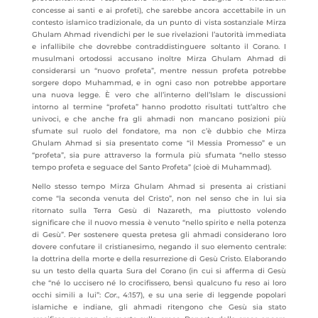
concesse ai santi e ai profeti), che sarebbe ancora accettabile in un
contesto islamico tradizionale, da un punto di vista sostanziale Mirza
Ghulam Ahmad rivendichi per le sue rivelazioni l’autorità immediata
e infallibile che dovrebbe contraddistinguere soltanto il Corano. I
musulmani ortodossi accusano inoltre Mirza Ghulam Ahmad di
considerarsi un “nuovo profeta”, mentre nessun profeta potrebbe
sorgere dopo Muhammad, e in ogni caso non potrebbe apportare
una nuova legge. È vero che all’interno dell’Islam le discussioni
intorno al termine “profeta” hanno prodotto risultati tutt’altro che
univoci, e che anche fra gli ahmadi non mancano posizioni più
sfumate sul ruolo del fondatore, ma non c’è dubbio che Mirza
Ghulam Ahmad si sia presentato come “il Messia Promesso” e un
“profeta”, sia pure attraverso la formula più sfumata “nello stesso
tempo profeta e seguace del Santo Profeta” (cioè di Muhammad).
Nello stesso tempo Mirza Ghulam Ahmad si presenta ai cristiani
come “la seconda venuta del Cristo”, non nel senso che in lui sia
ritornato sulla Terra Gesù di Nazareth, ma piuttosto volendo
significare che il nuovo messia è venuto “nello spirito e nella potenza
di Gesù”. Per sostenere questa pretesa gli ahmadi considerano loro
dovere confutare il cristianesimo, negando il suo elemento centrale:
la dottrina della morte e della resurrezione di Gesù Cristo. Elaborando
su un testo della quarta Sura del Corano (in cui si afferma di Gesù
che “né lo uccisero né lo crocifissero, bensì qualcuno fu reso ai loro
occhi simili a lui”:
Cor.
, 4:157), e su una serie di leggende popolari
islamiche e indiane, gli ahmadi ritengono che Gesù sia stato