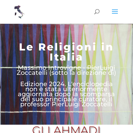
Le Religioni in
Italia
Massimo Introvigne - PierLuigi
Zoccatelli (sotto la direzione di)
Edizione 2024. L'enciclopedia
non è stata ulteriormente
aggiornata dopo la scomparsa
del suo principale curatore, il
professor PierLuigi Zoccatelli
GLI AHMADI