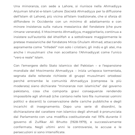
Una minoranza, con sede a Lahore, si riunisce nella Ahmadiyya
Anjuman Isha’at-e-Islam Lahore (Società Ahmadiyya per la diffusione
dell’Islam di Lahore), più vicina all’Islam tradizionale, che si sforza di
diffondere in Occidente con un minimo di adattamento e con
minore insistenza sulla natura messianica del fondatore (che pure
rimane venerato). Il Movimento Ahmadiyya, maggioritario, continua a
insistere sull’autorità del
khalifah
e a sottolineare maggiormente le
pretese messianiche del fondatore Mirza Ghulam Ahmad, attaccando
aspramente come “infedeli” non solo i cristiani, gli indù e gli atei, ma
anche i musulmani che non accettano l’Ahmadiyyat come l’unico
“vero e reale” Islam.
Con l’emergere dello Stato islamico del Pakistan – e l’espansione
mondiale del Movimento Ahmadiyya – inizia un’epoca tormentata,
segnata dalle reiterate richieste di gruppi musulmani ortodossi
perché entrambe le comunità Ahmadiyya (compresa la più
moderata) siano dichiarate “minoranze non islamiche” dal governo
pakistano, cosa che comporta gravi conseguenze rendendo
impossibile agli ahmadi (che contano nelle loro fila numerosi uomini
politici e docenti) la conservazione delle cariche pubbliche e degli
incarichi di insegnamento. Dopo una serie di disordini, la
dichiarazione del carattere non islamico degli ahmadi è pronunciata
dal Parlamento con una modifica costituzionale nel 1974 durante il
governo di Zulfikar Ali Bhutto (1928-1979), e successivamente
confermata. Negli ultimi anni le controversie, le accuse e le
persecuzioni si sono intensificate.