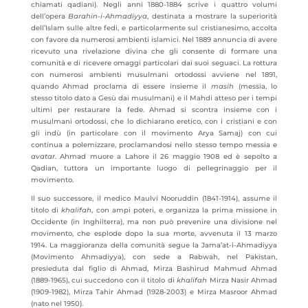
chiamati qadiani). Negli anni 1880-1884 scrive i quattro volumi
dell’opera
Barahin-i-Ahmadiyya
, destinata a mostrare la superiorità
dell’Islam sulle altre fedi, e particolarmente sul cristianesimo, accolta
con favore da numerosi ambienti islamici. Nel 1889
annuncia di avere
ricevuto una rivelazione divina che gli consente di formare una
comunità e di ricevere omaggi particolari dai suoi seguaci. La rottura
con numerosi ambienti musulmani ortodossi avviene nel 1891,
quando Ahmad proclama di essere insieme il
masih
(messia, lo
stesso titolo dato a Gesù dai musulmani) e il Mahdi atteso per i tempi
ultimi per restaurare la fede. Ahmad si scontra insieme con i
musulmani ortodossi, che lo dichiarano eretico, con i cristiani e con
gli indù (in particolare con il movimento Arya Samaj) con cui
continua a polemizzare, proclamandosi nello stesso tempo messia e
avatar
. Ahmad muore a Lahore il 26 maggio 1908 ed è sepolto a
Qadian, tuttora un importante luogo di pellegrinaggio per il
movimento.
Il suo successore, il medico Maulvi Nooruddin (1841-1914), assume il
titolo di
khalifah
, con ampi poteri, e organizza la prima missione in
Occidente (in Inghilterra), ma non può prevenire una divisione nel
movimento, che esplode dopo la sua morte, avvenuta il 13 marzo
1914. La maggioranza della comunità segue la Jama’at-i-Ahmadiyya
(Movimento Ahmadiyya), con sede a Rabwah, nel Pakistan,
presieduta dal figlio di Ahmad, Mirza Bashirud Mahmud Ahmad
(1889-1965), cui succedono con il titolo di
khalifah
Mirza Nasir Ahmad
(1909-1982), Mirza Tahir Ahmad (1928-2003) e Mirza Masroor Ahmad
(nato nel 1950).