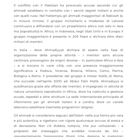
Il conflitto con il Pakistan ha provocato accuse secondo cui gli
ahmadi sarebbero in contatto con i servizi segreti indiani e anche
con quelli russi. Nel frattempo, gli ahmadi maggioritari di Rabwah (e,
in misura minore, il gruppo minoritario e moderato di Lahore)
continuano a diffondersi con un proselitismo attivo non solo in Asia
ma (soprattutto) in Africa, in Indonesia, negli Stati Uniti e in Europa. Il
gruppo maggioritario è presente in 209 Paesi e dichiara oltre dieci
milioni di membri.
In Italia – dove Ahmadiyyat dichiara di essere nella fase di
organizzazione delle proprie attività – i membri sono alcune
centinaia, provengono da origini diverse ‒ in particolare Africa e Asia
‒ e si trovano in varie città, con una presenza maggiormente
significativa a Padova, Vicenza, Brescia, Milano, Como, Parma,
Bologna e Roma. Il presidente del gruppo è Intisar Malik, di Roma,
che succede nell’aprile 2000 ad Abdul Fatir Malik. Ahmadiyya si
autofinanzia grazie alle offerte dei membri, è impegnato in attività di
natura umanitaria soprattutto in Africa, dove ha costruito e gestisce
scuole, ospedali e altre strutture. La sede internazionale principale di
riferimento per gli ahmadi italiani è a Londra, dove un canale
televisivo satellitare trasmette programmi religiosi.
Gli ahmadi si considerano seguaci dell’Islam nella sua forma più vera
e più autentica, e rigettano con vigore qualunque accusa di eresia e
di deviazione. Non c’è dubbio, tuttavia, che pur utilizzando – a
proposito del messaggio che avrebbe ricevuto da Dio –
prevalentemente l’espressione
ilham
(che designa le rivelazioni