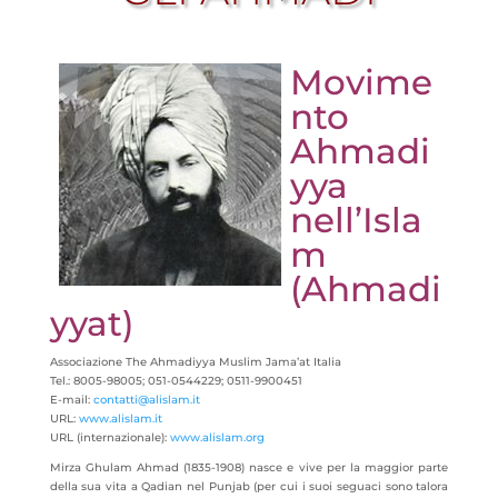
Movime
nto
Ahmadi
yya
nell’Isla
m
(Ahmadi
yyat)
Associazione The Ahmadiyya Muslim Jama’at Italia
Tel.: 8005-98005; 051-0544229; 0511-9900451
E-mail:
contatti@alislam.it
URL:
www.alislam.it
URL (internazionale):
www.alislam.org
Mirza Ghulam Ahmad (1835-1908) nasce e vive per la maggior parte
della sua vita a Qadian nel Punjab (per cui i suoi seguaci sono talora