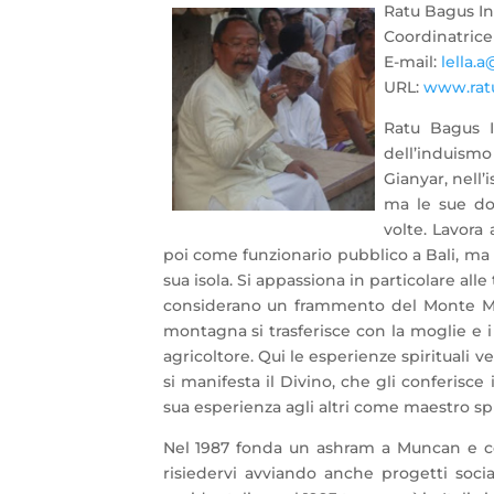
Ratu Bagus In
Coordinatrice p
E-mail:
lella.
URL:
www.ratu
Ratu Bagus I
dell’induismo
Gianyar, nell’
ma le sue do
volte. Lavora
poi come
funzionario pubblico a Bali, ma s
sua isola. Si appassiona in particolare all
considerano un frammento del Monte Meru
montagna si trasferisce con la moglie e 
agricoltore. Qui le esperienze spirituali ve
si manifesta il Divino, che gli conferisce
sua esperienza agli altri come maestro spi
Nel 1987 fonda un ashram a Muncan e co
risiedervi avviando anche progetti socia