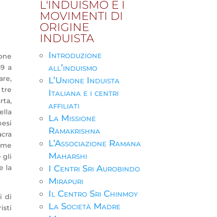
L'INDUISMO E I
MOVIMENTI DI
ORIGINE
INDUISTA
Introduzione
one
all’induismo
49 a
are,
L’Unione Induista
 tre
Italiana e i centri
rta,
affiliati
ella
La Missione
nesi
Ramakrishna
acra
L’Associazione Ramana
come
Maharshi
 gli
e la
I Centri Sri Aurobindo
Mirapuri
Il Centro Sri Chinmoy
i di
La Società Madre
isti