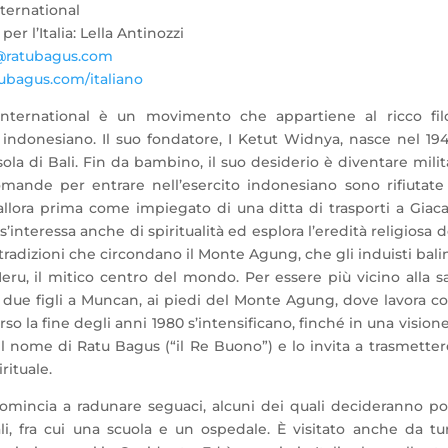
ternational
er l’Italia: Lella Antinozzi
a@ratubagus.com
bagus.com/italiano
nternational è un movimento che appartiene al ricco fil
 indonesiano. Il suo fondatore, I Ketut Widnya, nasce nel 19
isola di Bali. Fin da bambino, il suo desiderio è diventare milit
mande per entrare nell’esercito indonesiano sono rifiutate
 allora prima come impiegato di una ditta di trasporti a Giaca
’interessa anche di spiritualità ed esplora l’eredità religiosa d
e tradizioni che circondano il Monte Agung, che gli induisti bali
, il mitico centro del mondo. Per essere più vicino alla s
i due figli a Muncan, ai piedi del Monte Agung, dove lavora 
rso la fine degli anni 1980 s’intensificano, finché in una visione
 il nome di Ratu Bagus (“il Re Buono”) e lo invita a trasmetter
rituale.
mincia a radunare seguaci, alcuni dei quali decideranno po
li, fra cui una scuola e un ospedale. È visitato anche da tur