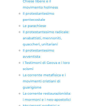
Chiese libere e il
movimento holiness
Il protestantesimo
pentecostale
Le parachiese
Il protestantesimo radicale:
anabattisti, mennoniti,
quaccheri, unitariani
Il protestantesimo
avventista
I Testimoni di Geova e i loro
scismi
La corrente metafisica e i
movimenti cristiani di
guarigione
La corrente restaurazionista:
i mormoni e i neo-apostolici
Movimenti profetici e