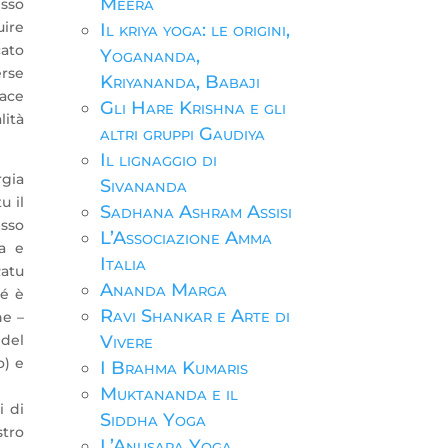
Meera
esso
uire
Il kriya yoga: le origini,
cato
Yogananda,
erse
Kriyananda, Babaji
uace
Gli Hare Krishna e gli
lità
altri gruppi Gaudiya
Il lignaggio di
rgia
Sivananda
u il
Sadhana Ashram Assisi
esso
L’Associazione Amma
a e
Italia
atu
Ananda Marga
Né è
Ravi Shankar e Arte di
ne –
del
Vivere
o) e
I Brahma Kumaris
Muktananda e il
i di
Siddha Yoga
stro
L’Anusara Yoga