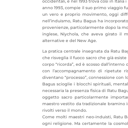
occidentali, e nel 1993 trova così in Italia
anno 1993, compie il suo primo viaggio fuo
un vero e proprio movimento, oggi diffu
nell’induismo, Ratu Bagus ha incorporato
provenienze, particolarmente dopo la mo
inglese, Niychola, che aveva girato il
alternative e del New Age.
La pratica centrale insegnata da Ratu Ba
che risveglia il fuoco sacro che già esiste
corpo “ricorda”, ed è scosso dall’interno
con l’accompagnamento di ripetute ri
diventano “processo”, connessione con lo
Bagus scioglie i blocchi spirituali, menta
necessaria la presenza fisica di Ratu Bagu
oggetto sacro particolarmente import
maestro vestito da tradizionale bramino in
rivolti verso il mondo.
Come molti maestri neo-induisti, Ratu Ba
ogni religione. Ma certamente la cosmo