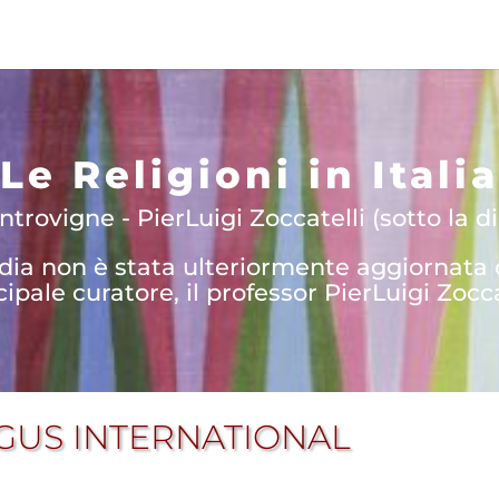
Le Religioni in Italia
trovigne - PierLuigi Zoccatelli (sotto la di
edia non è stata ulteriormente aggiornata
cipale curatore, il professor PierLuigi Zocca
GUS INTERNATIONAL