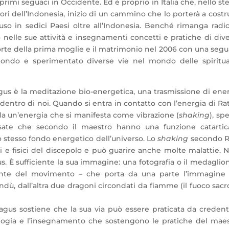
 i primi seguaci in Occidente. Ed è proprio in Italia che, nello st
ri dell’Indonesia, inizio di un cammino che lo porterà a costr
so in sedici Paesi oltre all’Indonesia. Benché rimanga radi
 nelle sue attività e insegnamenti concetti e pratiche di div
rte della prima moglie e il matrimonio nel 2006 con una seg
 mondo e sperimentato diverse vie nel mondo delle spiritua
gus è la meditazione bio-energetica, una trasmissione di ene
 dentro di noi. Quando si entra in contatto con l’energia di Rat
 da un’energia che si manifesta come vibrazione (
shaking
), sp
sate che secondo il maestro hanno una funzione catartic
 stesso fondo energetico dell’universo. Lo
shaking
secondo R
li e fisici del discepolo e può guarire anche molte malattie. 
s. È sufficiente la sua immagine: una fotografia o il medaglio
ante del movimento – che porta da una parte l’immagine 
dù, dall’altra due dragoni circondati da fiamme (il fuoco sacr
gus sostiene che la sua via può essere praticata da credent
logia e l’insegnamento che sostengono le pratiche del mae