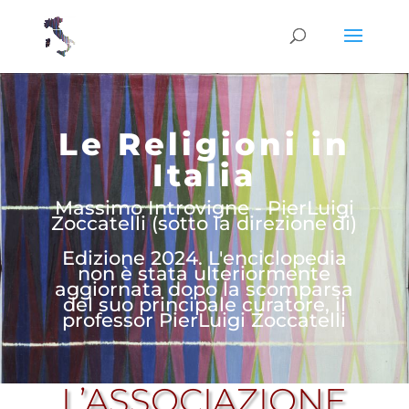
Le Religioni in
Italia
Massimo Introvigne - PierLuigi
Zoccatelli (sotto la direzione di)
Edizione 2024. L'enciclopedia
non è stata ulteriormente
aggiornata dopo la scomparsa
del suo principale curatore, il
professor PierLuigi Zoccatelli
L’ASSOCIAZIONE