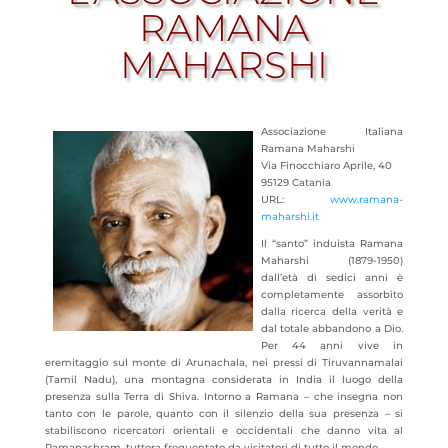
RAMANA
MAHARSHI
Associazione Italiana
Ramana Maharshi
Via Finocchiaro Aprile, 40
95129 Catania
URL:
www.ramana-
maharshi.it
Il “santo” induista Ramana
Maharshi (1879-1950)
dall’età di sedici anni è
completamente assorbito
dalla ricerca della verità e
dal totale abbandono a Dio.
Per 44 anni vive in
eremitaggio sul monte di Arunachala, nei pressi di Tiruvannamalai
(Tamil Nadu), una montagna considerata in India il luogo della
presenza sulla Terra di Shiva. Intorno a Ramana – che insegna non
tanto con le parole, quanto con il silenzio della sua presenza – si
stabiliscono ricercatori
orientali e occidentali che danno vita al
Ramanashram, tuttora frequentato da visitatori di tutto il mondo.