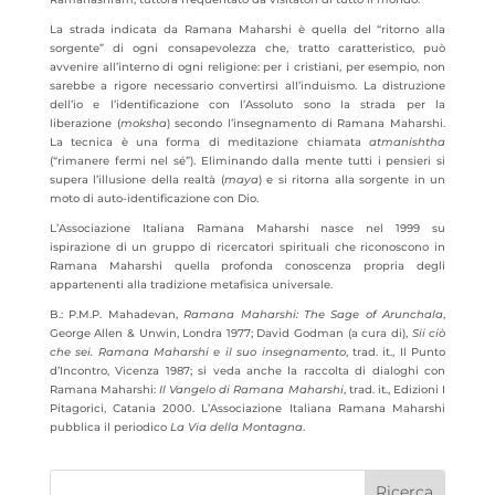
La strada indicata da Ramana Maharshi è quella del “ritorno alla
sorgente” di ogni consapevolezza che, tratto caratteristico, può
avvenire all’interno di ogni religione: per i cristiani, per esempio, non
sarebbe a rigore necessario convertirsi all’induismo. La distruzione
dell’io e l’identificazione con l’Assoluto sono la strada per la
liberazione (
moksha
) secondo l’insegnamento di Ramana Maharshi.
La tecnica è una forma di meditazione chiamata
atmanishtha
(“rimanere fermi nel sé”). Eliminando dalla mente tutti i pensieri si
supera l’illusione della realtà (
maya
) e si ritorna alla sorgente in un
moto di auto-identificazione con Dio.
L’Associazione Italiana Ramana Maharshi nasce nel 1999 su
ispirazione di un gruppo di ricercatori spirituali che riconoscono in
Ramana Maharshi quella profonda conoscenza propria degli
appartenenti alla tradizione metafisica universale.
B.: P.M.P. Mahadevan,
Ramana Maharshi: The Sage of Arunchala
,
George Allen & Unwin, Londra 1977; David Godman (a cura di),
Sii ciò
che sei. Ramana Maharshi e il suo insegnamento
, trad. it., Il Punto
d’Incontro, Vicenza 1987; si veda anche la raccolta di dialoghi con
Ramana Maharshi:
Il Vangelo di Ramana Maharshi
, trad. it., Edizioni I
Pitagorici, Catania 2000. L’Associazione Italiana Ramana Maharshi
pubblica il periodico
La Via della Montagna
.