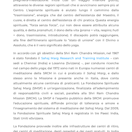
preghiera-meditazione. Inizia così un viaggio interiore (
yatra
),
attraverso le diverse regioni spirituali che si avvicinano sempre più al
Centro. L’aspirante spirituale è aiutato lungo il cammino dalla
“trasmissione”, energia che dal centro dell’esistenza del Maestro, il
cuore, è diretta al centro dell’esistenza di chi pratica. Questa energia
spirituale, “forza senza forza”, cui non deve essere attribuita alcuna
qualità, è detta
pranahuti
, il dono della vita (
prana
= vita, respiro;
huti
= dono, trasmissione, introduzione). Il discepolo potrà raggiungere,
alla fine dell’itinerario spirituale lo “stato di unione” con il Divino o
Assoluto, che è il vero significato dello yoga.
In accordo con gli obiettivi della Shri Ram Chandra Mission, nel 1967
è stato fondato il
Sahaj Marg Research and Training Institute
– con
sedi a Chennai (India) e Losanna (Svizzera) –, per condurre ricerche
nel campo dello yoga; dal 1972 sono nati in Europa numerosi centri di
meditazione della SRCM in cui è praticato il
Sahaj Marg
, e dallo
stesso anno la Missione è presente anche in Italia, dove conta
attualmente alcune centinaia di praticanti. La Fondazione Spirituale
Sahaj Marg (SMSF) è un’organizzazione, finalizzata all’adempimento
di responsabilità civili e sociali, parallela alla Shri Ram Chandra
Mission (SRCM). La SMSF è l’aspetto pubblico della SRCM: promuove
l’educazione spirituale, diffonde princìpi di tolleranza e amore e
l’insegnamento del sistema di meditazione del
Sahaj Marg
. Dal 2009,
la Fondazione Spirituale Sahaj Marg è registrata in tre Paesi: India,
Stati Uniti eSvizzera.
La Fondazione provvede inoltre alle infrastrutture dei centri di ritiro,
dei centri di meditazione, degli ospedali e dei pasti gratuiti. In India