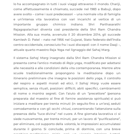
lo ha accompagnato in tutti i suoi viaggi attraverso il mondo. Chariji,
come affettuosamente è chiamato, succede nel 1983 a Babuji, dopo
avere svolto – come i suoi predecessori – una normale vita di famiglia
e un’intensa vita lavorativa con vari incarichi al vertice di un
importante gruppo chimico indiano. Shri Parthasarathi
Rajagopalachari diventa così presidente della Shri Ram Chandra
Mission. Alla sua morte, avvenuta il 20 dicembre 2014, gli succede
Kamlesh D. Patel – nato nel 1956 nel Gujarat, Stato federato dell’India
centro-occidentale, conosciuto fra i suoi discepoli con il nome Daaji –,
attuale quarto maestro Raja Yoga nel lignaggio del Sahaj Marg.
Il sistema
Sahaj Marg
insegnato dalla Shri Ram Chandra Mission si
presenta come l’antico metodo di
Raja
yoga, modificato per adattarsi
alle necessità e alle condizioni della vita contemporanea. Mentre altre
scuole tradizionalmente propongono la meditazione dopo un
itinerario preliminare che insegna le posizioni dello yoga, il controllo
del respiro e aspetti morali ed etici, il
Sahaj Marg
vuole essere
semplice, senza rituali, posizioni difficili, abiti specifici, cambiamenti
di nome o
mantra
segreti. Con l’aiuto di un “precettore” (persona
preparata dal maestro al fine di fornire assistenza spirituale) si può
iniziare a meditare per trenta minuti (in seguito fino a un’ora), seduti
comodamente e con gli occhi chiusi, concentrando l’attenzione sulla
presenza della “luce divina” nel cuore. A fine giornata lavorativa ci si
siede nuovamente, per trenta minuti, per un lavoro di “purificazione”,
per eliminare, col supporto della volontà, le impressioni accumulatesi
durante il giorno. Si conclude, prima di dormire, con una breve