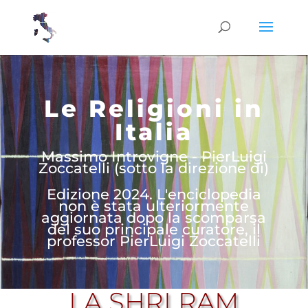
Le Religioni in
Italia
Massimo Introvigne - PierLuigi
Zoccatelli (sotto la direzione di)
Edizione 2024. L'enciclopedia
non è stata ulteriormente
aggiornata dopo la scomparsa
del suo principale curatore, il
professor PierLuigi Zoccatelli
LA SHRI RAM