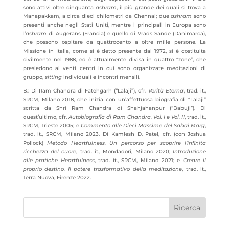
sono attivi oltre cinquanta
ashram
, il più grande dei quali si trova a
Manapakkam, a circa dieci chilometri da Chennai; due
ashram
sono
presenti anche negli Stati Uniti, mentre i principali in Europa sono
l’
ashram
di Augerans (Francia) e quello di Vrads Sande (Danimarca),
che possono ospitare da quattrocento a oltre mille persone. La
Missione in Italia, come si è detto presente dal 1972, si è costituita
civilmente nel 1988, ed è attualmente divisa in quattro “zone”, che
presiedono ai venti centri in cui sono organizzate meditazioni di
gruppo,
sitting
individuali e incontri mensili.
B.: Di Ram Chandra di Fatehgarh (“Lalaji”), cfr.
Verità Eterna
, trad. it.,
SRCM, Milano 2018, che inizia con un’affettuosa biografia di “Lalaji”
scritta da Shri Ram Chandra di Shahjahanpur (“Babuji”). Di
quest’ultimo, cfr.
Autobiografia di Ram Chandra. Vol. I e Vol. II
, trad. it.,
SRCM, Trieste 2005; e
Commento alle Dieci Massime del Sahai Marg
,
trad. it., SRCM, Milano 2023. Di Kamlesh D. Patel, cfr. (con Joshua
Pollock)
Metodo Heartfulness. Un percorso per scoprire l’infinita
ricchezza del cuore
, trad. it., Mondadori, Milano 2020;
Introduzione
alle pratiche Heartfulness
, trad. it., SRCM, Milano 2021; e
Creare il
proprio destino. Il potere trasformativo della meditazione
, trad. it.,
Terra Nuova, Firenze 2022.