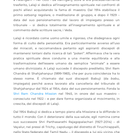
trasferito, Lalaji si dedica all’insegnamento spirituale nei confronti di
pochi allievi acquistando la fama di maestro. Dal 1914 stabilisce il
primo
satsang
regolare, o meditazione di gruppo, e dopo il 1929 –
data del suo pensionamento dal lavoro di impiegato presso un
tribunale – si dedica totalmente all’insegnamento spirituale e al
commento delle scritture sacre, i Veda.
Lalaji è ricordato come uomo umile e rigoroso, che disdegnava ogni
forma di culto della personalità. Era particolarmente avverso all’uso
dei miracoli, e raccomandava pertanto agli aspiranti discepoli di
mantenersi lontani dalla ricerca di tali “poteri”. Affermava che la vera
pratica spirituale deve condurre a una mente equilibrata e alla
trasformazione dell’essere umano da semplice “animale” a essere
umano divinizzato. A Lalaji succede il discepolo prediletto, Shri Ram
Chandra di Shahjahanpur (1899-1983), che per pura coincidenza ha lo
stesso nome. È chiamato dai suoi discepoli Babuji (da
babu
,
impiegato) perché aveva lavorato alla cancelleria del tribunale di
Shahjahanpur dal 1924 al 1954, data del suo pensionamento. Fonda la
Shri Ram Chandra Mission
nel 1945, in onore del suo maestro –
conosciuto nel 1922 – e per dare forma organizzata al movimento, in
crescita, dei discepoli di Lalaji.
Dal 1954 Babuji si dedica a tempo pieno alla Missione e la diffonde in
tutto il mondo. Con il deteriorarsi della sua salute, egli nomina come
suo successore Shri Parthasarathi Rajagopalachari (1927-2014) – di
Vayalur, nei pressi di Trichy, capoluogo del distretto di Tiruchirappalli,
nello Stato federato del Tamil Nadu –, il discepolo a lui più vicino, che