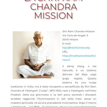
CHANDRA
MISSION
Shri Ram Chandra Mission
Via Carlo de Angeli, 3
20141 Milano
E-mail:
italy@heartfulness.org
URL:
https://meditazioneheartful
ness.it
Il
Sahaj Marg
, o Via
naturale, è un sistema
derivato dal
Raja
yoga
(yoga regale). Questo
sistema ha una lunga
tradizione in India, ma è stato riscoperto e semplificato da Shri Ram
Chandra di Fatehgarh
(“Lalaji”, 1873-1931), nato a Fatehgarh, nell’Uttar
Pradesh. Della sua giovinezza si sa ben poco; secondo i discepoli
avrebbe raggiunto l’illuminazione in soli sette mesi, senza un
maestro spirituale, né alcuna precedente incarnazione. Dopo il ritorno
a Fatehgarh – nel 1908 – da Kaimganj, dove si era precedentemente