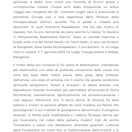
spirituale. A dodici anni riceve una “scintilla di Divino” grazie a
un’improvvisa visione. Cinque anni dopo intraprende un arduo
viaggio alla “scoperta del Sé”, visitando luoghi sacri e praticando la
penitenza. Giunge così a fare esperienza della “fioritura della
Consapevolezza Ultima”, quando “l’Io si perde e l’essere può
sbocciare”. In quel momento Rajasekaran, che era alla ricerca di
risposte, non ha più domande da porre poiché lui stesso “si dissolve
in Nithyananda, Beatitudine Eterna”. Dopo un periodo trascorso a
Erode, sulle rive del fiume Kaveri, nel Tamil Nadu, si reca nei dintorni
di Bangalore, dove fonda Dhyanapeetam: il suo
ashram
, in un luogo
visto in visione. Il 1° gennaio 2003 ha luogo l’inaugurazione a Bidadi,
Bangalore.
Il motto della sua missione è “Sii pieno di Beatitudine”, intendendo
per beatitudine uno stato di profonda conoscenza delle cause che
sono alla base delle nostre paure, della gioia, della tristezza,
dell’amore, uno stato di sintonia con il cosmo. Da questa condizione
spirituale sprigionano “Estasi e Energia”, la stessa energia che
Rajasekaran intende incanalare per permettere all’umanità di fiorire
fisicamente, mentalmente, spiritualmente ed economicamente. I
suoi seguaci riferiscono che “il tocco divino di Swamiji ha dato
sollievo a milioni di persone affette da varie malattie, sia fisiche che
psicologiche”. Il suo metodo di guarigione è denominato “Guarigione
Ananda”, si fonda sulla meditazione e “cattura l’Energia Divina per
poi incanalarla nel corpo della persona malata”. Egli dà anche
l’iniziazione a coloro che desiderano diventare guaritori. L’attività
della Fondazione ha come fine la trasformazione dell’umanità e la