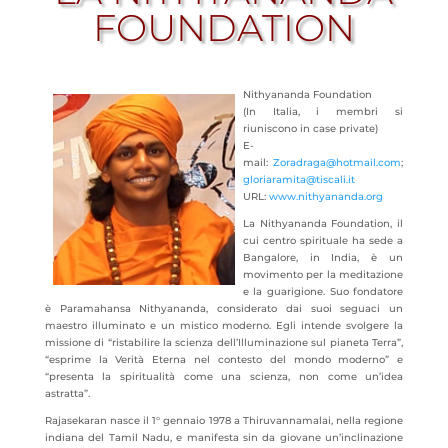
FOUNDATION
Nithyananda Foundation
(In Italia, i membri si
riuniscono in case private)
E-
mail:
Zoradraga@hotmail.com
;
gloriaramita@tiscali.it
URL:
www.nithyananda.org
La Nithyananda Foundation, il
cui centro spirituale ha sede a
Bangalore, in India, è un
movimento per la meditazione
e la guarigione. Suo fondatore
è Paramahansa Nithyananda, considerato dai suoi seguaci un
maestro illuminato e un mistico moderno.
Egli intende svolgere la
missione di “ristabilire la scienza dell’Illuminazione sul pianeta Terra”,
“esprime la Verità Eterna nel contesto del mondo moderno” e
“presenta la spiritualità come una scienza, non come un’idea
astratta”.
Rajasekaran nasce il 1° gennaio 1978 a Thiruvannamalai, nella regione
indiana del Tamil Nadu, e manifesta sin da giovane un’inclinazione