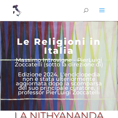
Le Religioni in
Italia
Massimo Introvigne - PierLuigi
Zoccatelli (sotto la direzione di)
Edizione 2024. L'enciclopedia
non è stata ulteriormente
aggiornata dopo la scomparsa
del suo principale curatore, il
professor PierLuigi Zoccatelli
LA NITHYANANDA