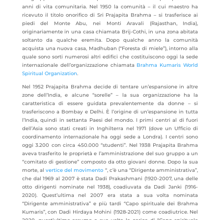
anni di vita comunitaria. Nel 1950 la comunità – il cui maestro ha
ricevuto il titolo onorifico di Sri Prajapita Brahma – si trasferisce ai
piedi del Monte Abu, nei Monti Aravali (Rajasthan, India),
originariamente in una casa chiamata Brij-Cothi, in una zona abitata
soltanto da qualche eremita. Dopo qualche anno la comunità
acquista una nuova casa, Madhuban (“Foresta di miele”), intorno alla
quale sono sorti numerosi altri edifici che costituiscono oggi la sede
internazionale dell’organizzazione chiamata
Brahma Kumaris World
Spiritual Organization
.
Nel 1952 Prajapita Brahma decide di tentare un’espansione in altre
zone dell’India, e alcune “sorelle” – la sua organizzazione ha la
caratteristica di essere guidata prevalentemente da donne – si
trasferiscono a Bombay e Delhi. È l’origine di un’espansione in tutta
l’India, quindi in settanta Paesi del mondo. I primi centri al di fuori
dell’Asia sono stati creati in Inghilterra nel 1971 (dove un Ufficio di
coordinamento internazionale ha oggi sede a Londra). I centri sono
oggi 3.200 con circa 450.000 “studenti”. Nel 1938 Prajapita Brahma
aveva trasferito le proprietà e l’amministrazione del suo gruppo a un
“comitato di gestione” composto da otto giovani donne. Dopo la sua
morte, al
vertice del movimento
“, c’è una “Dirigente amministrativa”,
che dal 1969 al 2007 è stata Dadi Prakashmani (1920-2007, una delle
otto dirigenti nominate nel 1938), coadiuvata da Dadi Janki (1916-
2020). Quest’ultima nel 2007 era stata a sua volta nominata
“Dirigente amministrativa” e più tardi “Capo spirituale dei Brahma
Kumaris”, con Dadi Hirdaya Mohini (1928-2021) come coadiutrice. Nel