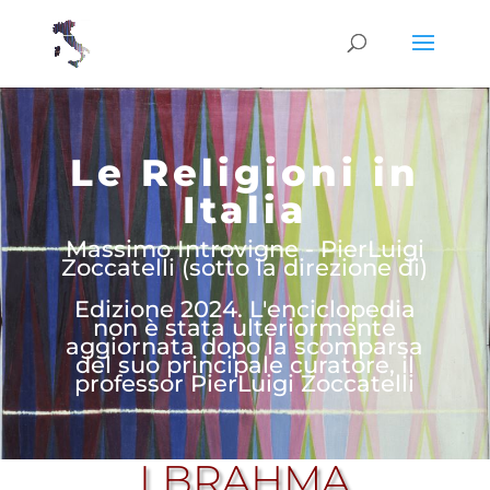
Le Religioni in
Italia
Massimo Introvigne - PierLuigi
Zoccatelli (sotto la direzione di)
Edizione 2024. L'enciclopedia
non è stata ulteriormente
aggiornata dopo la scomparsa
del suo principale curatore, il
professor PierLuigi Zoccatelli
I BRAHMA