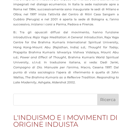
impegnati nel dialogo ecumenico. In Italia la sede nazionale apre a
Roma nel 1984; successivamente sono inaugurate le sedi di Milano e
Olbia; nel 1997 inizia l’attività del Centro di Ritiri Casa Sangam a
Gubbio (Perugia) e nel 2001 è aperta la sede di Bologna e, l’anno
successivo, iniziano i corsi a Parma, Padova e Firenze.
B.: Tra gli opuscoli diffusi dal movimento, hanno funzione
introduttiva:
Raja Yoga Meditation: A General Introduction
, Raja Yoga
Centre for the Brahma Kumaris International Spiritual University,
Hong Kong-Mount Abu (Rajisthan, India) s.d.;
Thought for Today
,
Prajapita Brahma Kumaris Ishwariya Vishwa Vidalaya, Mount Abu
s.d.;
Power and Effect of Thought
, Brahma Kumaris World Spiritual
University, s.l.n.d. In traduzione italiana, si veda: Dadi Janki,
Compagno di Dio. Manuale per l’anima
, Macro, Cesena 1997. Dal
punto di vista sociologico l’opera di riferimento è quella di John
Walliss,
The Brahma Kumaris as a Reflexive Tradition. Responding to
Late Modernity
, Ashgate, Aldershot 2002.
L'INDUISMO E I MOVIMENTI DI
ORIGINE INDUISTA