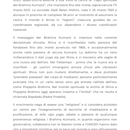
2020, quest’ultima assume a sua volta la carica di “Capo spirituale
dei Brahma Kumaris”, che mantiene fino alla morte, sopravvenuta l’11
marzo 2021. Le succede Dadi Ratan Mohini, nata il 25 marzo 1925 e
dunque in procinto di compiere 96 anni al momento di assumere la
carica. Il mondo è diviso in “regioni”, ciascuna guidata da un
coordinatore regionale, da cui dipendono i diversi coordinatori
nazionali.
Il messaggio dei Brahma Kumaris si inserisce nella corrente
devozionale shivaita. Shiva si è manifestato nella persona del
fondatore fino alla morte avvenuta nel 1969, e occasionalmente
anche nella persona di alcune Kumaris. La dottrina ha un tono
millenaristico: il
kali
yuga
sta per finire, e ci troviamo alle soglie di
una nuova età dell’oro. Nel frattempo – prima che la nuova era si
manifesti – gli uomini rimangono ancora chiusi alle vibrazioni
spirituali. Shiva non può rivelarsi direttamente, e deve piuttosto
“prendere possesso” del corpo di mediatori, persone particolarmente
avanzate che in un certo senso sono già entrate nell’età dell’oro,
come Prajapita Brahma. Nel mondo spirituale le anime di Shiva e
Prajapita Brahma oggi operano insieme e l'”entità” che ne risulta è
chiamata Bapdada (Padre-Fratello).
Il movimento nega di essere una “religione” e si considera piuttosto
un centro per l’insegnamento di tecniche di meditazione e di
purificazione, di stile
raja yoga
, adatte a persone di qualunque
provenienza religiosa. I Brahma Kumaris, in quanto organismo non
governativo, collaborano con le Nazioni Unite e l’UNICEF; hanno dato
vita a importanti iniziative per la pace nel mondo e sono attivamente