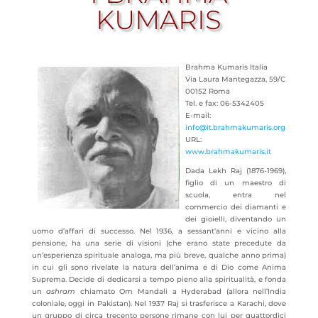
KUMARIS
Brahma Kumaris Italia
Via Laura Mantegazza, 59/C
00152 Roma
Tel. e fax: 06-5342405
E-mail:
info@it.brahmakumaris.org
URL:
www.brahmakumaris.it
Dada Lekh Raj (1876-1969),
figlio di un maestro di
scuola, entra nel
commercio dei diamanti e
dei gioielli, diventando un
uomo d’affari di successo. Nel 1936, a sessant’anni e vicino alla
pensione, ha una serie di visioni (che erano state precedute da
un’esperienza spirituale analoga, ma più breve, qualche anno
prima)
in cui gli sono rivelate la natura dell’anima e di Dio come Anima
Suprema. Decide di dedicarsi a tempo pieno alla spiritualità, e fonda
un
ashram
chiamato Om Mandali a Hyderabad (allora nell’India
coloniale, oggi in Pakistan). Nel 1937 Raj si trasferisce a Karachi, dove
un gruppo di circa trecento persone rimane con lui per quattordici