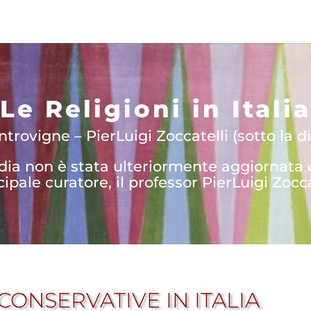
Le Religioni in Italia
trovigne – PierLuigi Zoccatelli (sotto la di
edia non è stata ulteriormente aggiornata
cipale curatore, il professor PierLuigi Zocca
CONSERVATIVE IN ITALIA