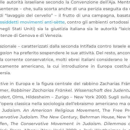
e autorità israeliane secondo la Convenzione dell’Aja. Mentr
entenze – che, sulla scorta anche di una perizia eseguita da
di “lavaggio del cervello” – il frutto di una campagna, basat
osiddetti movimenti anti-sètte
, contro gli ambienti ortodossi
egli Stati Uniti) sia la giustizia italiana sia le autorità “laici
tenze di Genova e di Venezia.
azionale – caratterizzati dalla seconda Intifada contro Israele 
Igaion
ha preferito sospendere le sue attività. Del resto, anco
la corrente conservatrice, molti ebrei italiani considerano le
camente americano, la cui introduzione in Europa costitu
ersia.
tive
in Europa e la figura centrale del rabbino Zacharias Frä
rämer,
Rabbiner Zacharias Fränkel.
Wissenschaft des Judent
ndert
, Olms, Hildesheim – Zurigo – New York 2000. Sugli svil
 un’opera classica nella sociologia dell’ebraismo americano ma 
e Judaism.
An American Religious Movement
, The Free Pr
ervative Judaism. The New Century
, Behrman House, New Y
ffen,
The Conservative Movement in Judaism. Dilemmas 