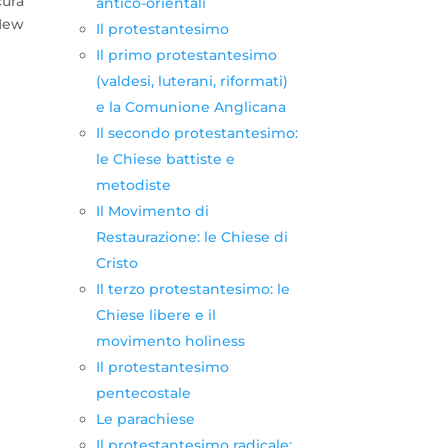
cura
antico-orientali
 New
Il protestantesimo
Il primo protestantesimo
(valdesi, luterani, riformati)
e la Comunione Anglicana
Il secondo protestantesimo:
le Chiese battiste e
metodiste
Il Movimento di
Restaurazione: le Chiese di
Cristo
Il terzo protestantesimo: le
Chiese libere e il
movimento holiness
Il protestantesimo
pentecostale
Le parachiese
Il protestantesimo radicale: