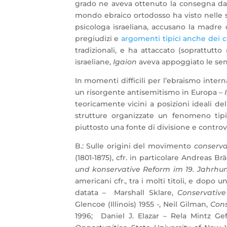
grado ne aveva ottenuto la consegna dall
mondo ebraico ortodosso ha visto nelle s
psicologa israeliana, accusano la madre 
pregiudizi e
argomenti tipici anche dei c
tradizionali, e ha attaccato (soprattutto n
israeliane,
Igaion
aveva appoggiato le sen
In momenti difficili per l’ebraismo intern
un risorgente antisemitismo in Europa –
teoricamente vicini a posizioni ideali del
strutture organizzate un fenomeno tipi
piuttosto una fonte di divisione e controv
B.: Sulle origini del movimento
conserva
(1801-1875), cfr. in particolare Andreas B
und konservative Reform im 19. Jahrhu
americani cfr., tra i molti titoli, e dopo
datata – Marshall Sklare,
Conservativ
Glencoe (Illinois) 1955 -, Neil Gilman,
Cons
1996; Daniel J. Elazar – Rela Mintz Ge