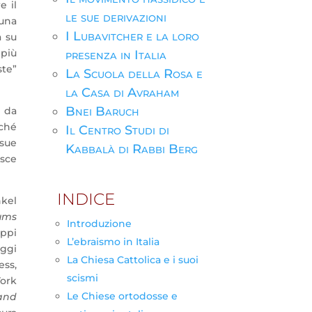
e il
le sue derivazioni
 una
I Lubavitcher e la loro
a su
 più
presenza in Italia
ste”
La Scuola della Rosa e
la Casa di Avraham
Bnei Baruch
e da
rché
Il Centro Studi di
 sue
Kabbalà di Rabbi Berg
isce
INDICE
nkel
ums
Introduzione
uppi
L’ebraismo in Italia
oggi
La Chiesa Cattolica e i suoi
ess,
scismi
ork
Le Chiese ortodosse e
and