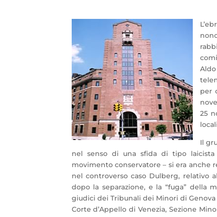
L’eb
nono
rabb
comit
Aldo 
telem
per 
nove
25 n
local
Il g
nel senso di una sfida di tipo laicist
movimento conservatore – si era anche reso
nel controverso caso Dulberg, relativo a
dopo la separazione, e la “fuga” della m
giudici dei Tribunali dei Minori di Genova 
Corte d’Appello di Venezia, Sezione Mino