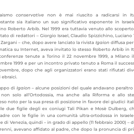
raismo
conservative
non è mai riuscito a radicarsi in Ita
stante sia italiano un suo significativo esponente in Israele
ino Roberto Arbib. Nel 1999 era tuttavia venuto allo scopert
ato di redattori – Giorgio Israel, Claudio Spizzichino, Luciano 
Zargani – che, dopo avere lanciato la rivista
Igaion
diffusa per
atica su Internet, aveva invitato lo stesso Roberto Arbib in It
conferenze tenute a Torino il 22 novembre 1999, a Milano i
mbre 1999 e per un incontro privato tenuto a Roma il succes
ovembre, dopo che agli organizzatori erano stati rifiutati div
i ebraici.
ruppo di
Igaion
– alcune posizioni del quale andavano peraltro
a non solo all’Ortodossia, ma anche alla Riforma e allo st
 noto per la sua presa di posizione in favore dei giudici ital
lle due figlie degli ex coniugi Tali Pikan e Mosè Dulberg, c
adre con le figlie in una comunità ultra-ortodossa in Israele
e di Venezia, quindi – in grado di appello (11 febbraio 2000) – d
renni, avevano affidato al padre, che dopo la pronuncia di p