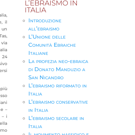
L’EBRAISMO IN
ITALIA
lia,
Introduzione
, il
all’ebraismo
o un
Tas,
L’Unione delle
 via
Comunità Ebraiche
alia
Italiane
l 24
La profezia neo-ebraica
sivo
di Donato Manduzio a
ersi
San Nicandro
L’ebraismo riformato in
 più
Italia
esso
L’ebraismo conservative
iani
he –
in Italia
 – i
L’ebraismo secolare in
ella
Italia
rimo
Il movimento hassidico e