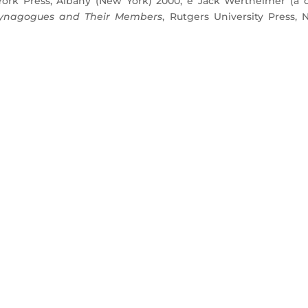
 York Press, Albany (New York) 2000; e Jack Wertheimer (a 
 Synagogues and Their Members
, Rutgers University Press,